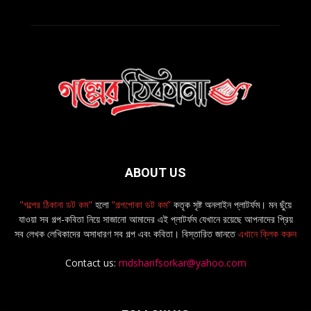
ABOUT US
"গল্পের ঠিকানা ডট কম"
হলো
“গল্পপোকা ডট কম”
কতৃক সৃষ্ট অনলাইন প্লাটর্ফম। মন ছুঁয়ে
যাওয়া সব গল্প-কবিতা নিয়ে সাজানো আমাদের এই প্লাটর্ফম যেখানে রয়েছে আপনাদের প্রিয়
সব লেখক লেখিকাদের অসাধারণ সব গল্প এবং কবিতা। বিস্তারিত জানতে
এখানে ক্লিক করুন
Contact us:
mdsharifsorkar@yahoo.com