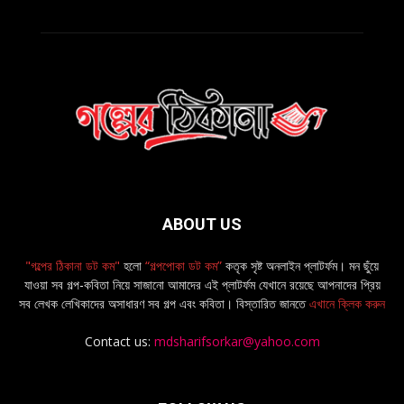
ABOUT US
"গল্পের ঠিকানা ডট কম"
হলো
“গল্পপোকা ডট কম”
কতৃক সৃষ্ট অনলাইন প্লাটর্ফম। মন ছুঁয়ে
যাওয়া সব গল্প-কবিতা নিয়ে সাজানো আমাদের এই প্লাটর্ফম যেখানে রয়েছে আপনাদের প্রিয়
সব লেখক লেখিকাদের অসাধারণ সব গল্প এবং কবিতা। বিস্তারিত জানতে
এখানে ক্লিক করুন
Contact us:
mdsharifsorkar@yahoo.com