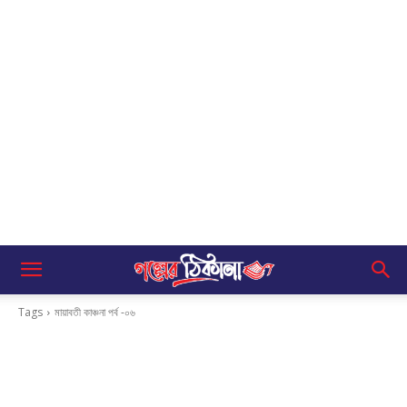
Tags
মায়াবতী কাঞ্চনা পর্ব -০৬