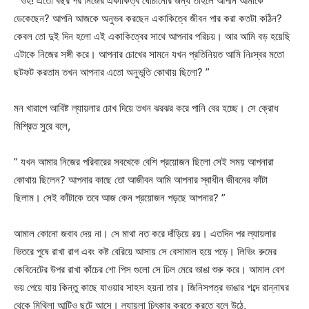
” ওহ! এতো বছর পর নিজের একাকিত্ব ঘোচানোর জন্য তাহলে আপনি আমাকে
ডেকেছেন? আপনি আজকে অনুভব করছেন একাকিত্বে জীবন পার করা কতটা কঠিন?
কেবল তো দুই দিন হলো এই একাকিত্বের সাথে আপনার পরিচয়। আর আমি বড় হয়েছি
এটাকে নিজের সঙ্গী করে। আপনার চোখের সামনে যখন প্রতিনিয়ত আমি নিঃস্বর মতো
ছটফট করতাম তখন আপনার এতো অনুভূতি কোথায় ছিলো? ”
মন খারাপে আবিষ্ট ল্যায়লার চোখ দিয়ে তখন ঝরঝর করে পানি বের হচ্ছে। সে ক্রোধ
মিশ্রিত সুরে বলে,
” যখন আমার নিজের পরিবারের সবথেকে বেশি প্রয়োজন ছিলো সেই সময় আপনারা
কোথায় ছিলেন? আপনার কাছে তো আজীবন আমি আপনার স্বাধীন জীবনের কাঁটা
ছিলাম। সেই কাঁটাকে তবে আজ কেন প্রয়োজন পড়ছে আপনার? ”
আমাল কোনো জবাব দেয় না। সে মাথা নত করে দাঁড়িয়ে রয়। এতদিন পর ল্যায়লার
ভিতরে পুষে রাখা রাগ এবং কষ্ট বেরিয়ে আসায় সে বেসামাল হয়ে পড়ে। লিভিং রুমের
কেবিনেটের উপর রাখা কাঁচের শো পিস গুলো সে ঢিল মেরে ভাঙা শুরু করে। আমাল বেশ
ভয় পেয়ে যায় কিন্তু কাছে যাওয়ার সাহস হয়না তার। জিনিসপত্র ভাঙার শব্দে রান্নাঘর
থেকে মিথিলা আন্টিও ছুটে আসে। ল্যায়লা চিৎকার করতে করতে বলে উঠে,