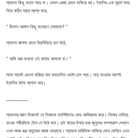
ল্যায়লা কিছু বলতে পারে না। কেবল ভেজা চোখে তাকিয়ে রয়। ইয়াসির এক মুহুর্ত সময়
নিয়ে কঠিন স্বরে প্রশ্ন করে,
” মিসেস আমাল কিছু বলেছেন তোমাকে? ”
ল্যায়লা ঝাপসা চোখে বিড়বিড়িয়ে বলে উঠে,
” আমি আর কখনো এই বাসায় আসবো না। ”
সাথে সাথেই চেতনা হারিয়ে তার অবহেলিত দেহটা ঢলে পড়ে। পড়ে যাওয়ার আগেই
ইয়াসির তাকে আগলে ধরে।
__________
ল্যায়লার জ্ঞান ফিরতেই সে নিজেকে হসপিটালের বেডে আবিষ্কার করে। নিজের নেতিয়ে
যাওয়া শরীরটাকে টেনে সে উঠে বসে। দুই পায়ের উপরে করা জুলুমের ফলস্বরূপ সেখানে
এখন শুভ্র রঙা ব্যান্ডেজ দ্বারা মোড়ানো। ল্যায়লা চারিদিকে তাকিয়ে দেখে কেবিনে এখন