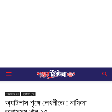
"ধারাবাহিক গল্প
অ্যাটলাস শৃঙ্গে
অ্যাটলাস শৃঙ্গে লেখনীতে : নাফিসা
তাবাসসুম খান ২৭.