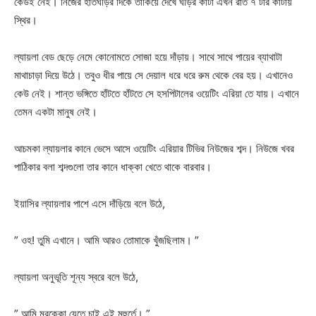
কেউই নেই। নিজের হাতঘড়ির দিকে তাকিয়ে দেখে ঘড়ির কাঁটা এখন রাত ৭ টার কাঁটায়
স্থির।
ল্যায়লা বেড ছেড়ে নেমে কোনোমতে সোজা হয়ে দাঁড়ায়। সাথে সাথে পায়ের ব্যাথাটা
মাথাচাড়া দিয়ে উঠে। তবুও ধীর পায়ে সে দেয়াল ধরে ধরে রুম থেকে বের হয়। এখানেও
কেউ নেই। শান্ত ভঙ্গিতে হাঁটতে হাঁটতে সে হসপিটালের ওয়েটিং এরিয়া তে যায়। এখানে
তেমন একটা মানুষ নেই।
আচমকা ল্যায়লার কানে ভেসে আসে ওয়েটিং এরিয়ার টিভির নিউজের শব্দ। নিউজে খবর
পাঠিকার বলা শব্দগুলো তার কানে ধাক্কা খেতে থাকে বারবার।
ইয়াসির ল্যায়লার পাশে এসে দাঁড়িয়ে বলে উঠে,
” ওহ! তুমি এখানে। আমি আরও তোমাকে খুঁজছিলাম। ”
ল্যায়লা অনুভূতি শূন্য স্বরে বলে উঠে,
” আমি মরক্কো যেতে চাই এই মুহুর্তে। ”