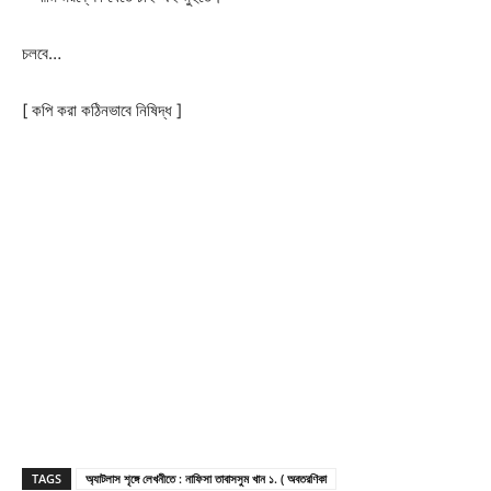
চলবে…
[ কপি করা কঠিনভাবে নিষিদ্ধ ]
TAGS
অ্যাটলাস শৃঙ্গে লেখনীতে : নাফিসা তাবাসসুম খান ১. ( অবতরণিকা