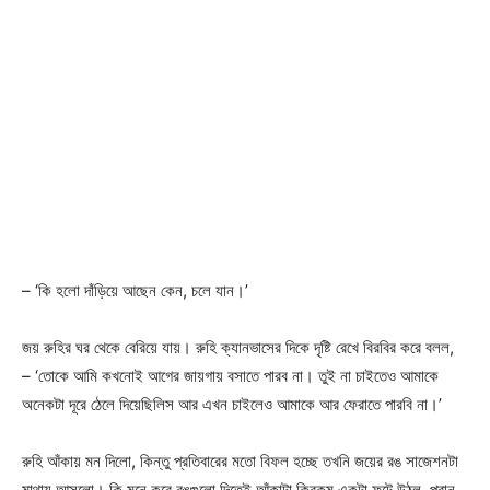
– ‘কি হলো দাঁড়িয়ে আছেন কেন, চলে যান।’
জয় রুহির ঘর থেকে বেরিয়ে যায়‌। রুহি ক্যানভাসের দিকে দৃষ্টি রেখে বিরবির করে বলল,
– ‘তোকে আমি কখনোই আগের জায়গায় বসাতে পারব না। তুই না‌ চাইতেও আমাকে
অনেকটা দূরে ঠেলে দিয়েছিলিস আর এখন চাইলেও আমাকে আর ফেরাতে পারবি না।’
রুহি আঁকায় মন দিলো, কিন্তু প্রতিবারের মতো বিফল হচ্ছে তখনি জয়ের রঙ সাজেশনটা
মাথায় আসলো। কি মনে করে রঙগুলো দিতেই আঁকাটা কিরকম একটা ফুটে উঠল, প্রান