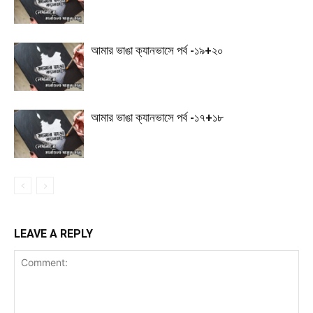
আমার ভাঙা ক্যানভাসে পর্ব -১৯+২০
আমার ভাঙা ক্যানভাসে পর্ব -১৭+১৮
LEAVE A REPLY