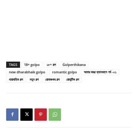
TAGS
18+ golpo
১৮+ গল্প
Golperthikana
new dharabhaik golpo
romantic golpo
আমার ভাঙা ক্যানভাসে পর্ব -০১
ধারাবাহিক গল্প
নতুন গল্প
রোমাঞ্চকর গল্প
রোমান্টিক গল্প