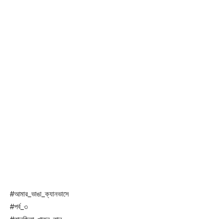
#আমার_ভাঙা_ক্যানভাসে
#পর্ব_৩