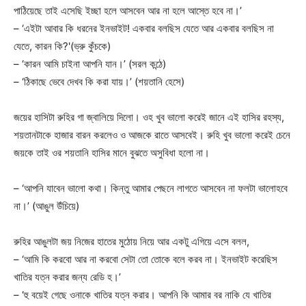
পাঠিয়েছে তাই এসেছি ইচ্ছা হলে আসবেন আর না হলে আস্তে হবে না।’
– ‘এইটা‌ আবার কি ধরনের ইনভাইট! একবার বলছিস যেতে আর একবার বলছিস না
যেতে, কারন কি?'(ভ্রু কুঁচকে)
– ‘কারন আমি চাইনা আপনি যান।’ (সরল কন্ঠে)
– ‘ঠিকাছে ভেবে দেখব কি করা যায়।’ (শয়তানি হেসে)
জয়ের হাসিটা রুহির গা জ্বালিয়ে দিলো। ওহ খুব ভালো করেই জানে এই হাসির রহস্য,
শয়তানটাকে হাজার বারন করলেও ও আজকে রাতে আসবেই। রুহি খুব ভালো করেই চেনে
জয়কে তাই ওর শয়তানি হাসির মানে বুঝতে অসুবিধা হলো না।
– ‘আপনি যাবেন‌ ভালো কথা। কিন্তু আমার পেছনে লাগতে আসবেন না ফলটা ভালো‌হবে
না।’ (আঙুল উঁচিয়ে)
রুহির আঙুলটা জয় নিজের হাতের মুঠোয় নিয়ে আর একটু এগিয়ে এসে বলল,
– ‘আমি কি করবো আর না করবো সেটা তো তোকে বলে করব না। ইনভাইট করেছিস
খাতির যত্ন করার জন্য রেডি হ।’
– ‘হু বয়েই গেছে ওনাকে খাতির যত্ন করার। আপনি কি আমার বর নাকি যে খাতির