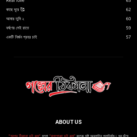
Real love
63
কাছে দূরে 🥰
62
আমার তুমি ২
60
বর্ষণের সেই রাতে
59
একটি নির্জন প্রহর চাই
57
ABOUT US
"গল্পের ঠিকানা ডট কম"
হলো
“গল্পপোকা ডট কম”
কতৃক সৃষ্ট অনলাইন প্লাটর্ফম। মন ছুঁয়ে