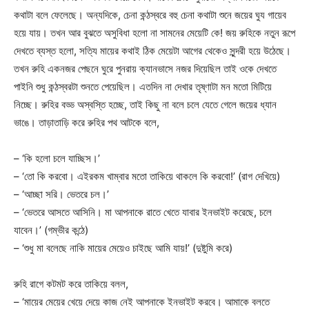
কথাটা বলে ফেলেছে। অন্যদিকে, চেনা কন্ঠস্বরে বহু চেনা কথাটা শুনে জয়ের ঘুয গায়েব
হয়ে যায়। তখন আর বুঝতে অসুবিধা হলো না সামনের মেয়েটি কে! জয় রুহিকে নতুন রূপে
দেখতে ব্যস্ত হলো, সত্যি মায়ের কথাই ঠিক মেয়েটা আগের থেকেও সুন্দরী হয়ে উঠেছে।
তখন রুহি একনজর পেছনে ঘুরে পুনরায় ক্যানভাসে নজর দিয়েছিল তাই ওকে দেখতে
পাইনি শুধু কন্ঠস্বরটা শুনতে পেয়েছিল। এতদিন না দেখার তৃষ্ণাটা মন মতো মিটিয়ে
নিচ্ছে। রুহির বড্ড অস্বস্তি হচ্ছে, তাই কিছু না বলে চলে যেতে গেলে জয়ের ধ্যান
ভাঙে। তাড়াতাড়ি করে রুহির পথ আটকে বলে,
– ‘কি হলো চলে যাচ্ছিস।’
– ‘তো কি করবো। এইরকম খাম্বার মতো তাকিয়ে থাকলে কি করবো!’ (রাগ দেখিয়ে)
– ‘আচ্ছা সরি। ভেতরে চল।’
– ‘ভেতরে আসতে আসিনি। মা আপনাকে রাতে খেতে যাবার ইনভাইট করেছে, চলে
যাবেন।’ (গম্ভীর কন্ঠে)
– ‘শুধু মা বলেছে নাকি মায়ের মেয়েও চাইছে আমি যায়!’ (দুষ্টুমি করে)
রুহি রাগে কটমট করে তাকিয়ে বলল,
– ‘মায়ের মেয়ের খেয়ে দেয়ে কাজ নেই আপনাকে ইনভাইট করবে। আমাকে বলতে