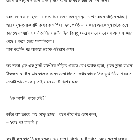
এইখানে দাঁড়িয়ে থাকতে হচ্ছে। মনে চাচ্ছে জয়ের নাকটা ফা’টিয়ে দিতে।
দরজা খোলার শব্দ হলো, রুহি তাকিয়ে দেখল জয় ঘুম ঘুম চোখে দরজায় দাঁড়িয়ে আছে।
জয়ের ঘুমন্ত চেহারাটা রুহির বড্ড প্রিয় ছিল, প্রতিদিন সকালে জয়কে ঘুম থেকে তুলে
কলেজে যাওয়াটা ওর নিত্যদিনের রুটিন ছিল কিন্তু সময়ের সাথে‌ সাথে সব অভ্যাস বদলে
গেছে। বদলে গেছে সম্পর্কগুলো।
আজ কতদিন পর আবারো জয়কে এইভাবে দেখল।
জয় দরজা খুলে এক সুন্দরী তরুণীকে দাঁড়িয়ে থাকতে দেখে অবাক হলো, ঘুমের তন্দ্রা তখনো
ঠিকমতো কাটেনি আর রুহিকে অনেকগুলো দিন না দেখার কারনে ঠিক বুঝে উঠতে পারল না
মেয়েটা আসলে কে। তাই সরল মনেই প্রশ্ন করল,
– ‘কে আপনি! কাকে চাই?’
রুহির রাগ তরতর করে বেড়ে উঠছে। রাগে দাঁতে দাঁত চেপে বলল,
– ‘তোর বউ হা’রামী।’
কথাটা বলে রুহি নিজেও থতমত খেয়ে গেল। রাগের চোটে পুরানো অভ্যাসমতো জয়কে