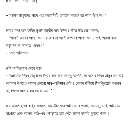
#তানজিলা_খাতুন_তানু
– ‘আপন মানুষদের সাথে এত ফরমালিটি মেনটেন করতে হয় জানা ছিল না।’
জয়ের কথা শুনে রুহির মুখটা গম্ভীর হয়ে উঠল। দাঁতে দাঁত চেপে বলল,
– ‘আপনি আমার আপন জন নয় আর না আমি আপনার আপন জন। তাই অযথা কথা
বাড়াবেন না আসতে পারেন।’
– ‘এত অভিমান!’
রুহি তাচ্ছিল্যের হেসে বলল,
– ‘অভিমান প্রিয় মানুষদের উপরে করা যায় কিন্তু আপনি তো আমার প্রিয় মানুষ নন তাই
আপনার উপরেও আমার কোনো মান-অভিমান নেই। বেকার দাঁড়িয়ে সিনক্রিয়েট করবেন
না, প্লিজ আমার রুম থেকে যান।’
জয় আহত হলো রুহির কথাতে, মেয়েটার মনে অভিমানের পাহাড় জমেছে, সেই অভিমান
ভাঙাতে ওকে অনেক কাঠ-খড় পো’ড়াতে হবে সেটা ভালো ভাবেই বুঝতে পারল।