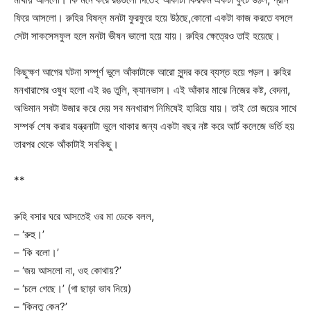
ফিরে আসলো। রুহির বিষন্ন মনটা ফুরফুরে হয়ে উঠছে,কোনো একটা কাজ করতে বসলে
সেটা সাকসেসফুল হলে মনটা ভীষন ভালো হয়ে যায়। রুহির ক্ষেত্রেও তাই হয়েছে।
কিছুক্ষণ আগের ঘটনা সম্পূর্ণ ভুলে আঁকাটাকে আরো সুন্দর করে ব্যস্ত হয়ে পড়ল। রুহির
মনখারাপের ওষুধ হলো এই রঙ তুলি, ক্যানভাস। এই আঁকার মাঝে নিজের কষ্ট, বেদনা,
অভিমান সবটা উজার করে দেয় সব মনখারাপ নিমিষেই হারিয়ে যায়। তাই তো জয়ের সাথে
সম্পর্ক শেষ করার যন্ত্রনাটা ভুলে থাকার জন্য একটা বছর নষ্ট করে আর্ট কলেজে ভর্তি হয়
তারপর থেকে আঁকাটাই সবকিছু।
**
রুহি বসার ঘরে আসতেই ওর মা ডেকে বলল,
– ‘রুহু।’
– ‘কি বলো।’
– ‘জয় আসলো না, ওহ কোথায়?’
– ‘চলে গেছে।’ (গা ছাড়া ভাব নিয়ে)
– ‘কিন্তু কেন?’