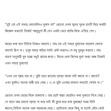
“তুই তো এই সময়ে কোনোদিনও ঘুমাস না!” রেহেনা বেগম সন্দেহ সূচক চাহনী দিয়ে কথাটা
জিজ্ঞেস করতেই নিজেই পরমুহূর্তে কী যেন একটা ভেবে খাটের দিকে এগিয়ে গেল।
মায়ের কথা শুনে নিহিলা নিজেও ভাবলো। তার তো এই সময়ে ঘুমানোর অভ্যাস কোনো
কালেই ছিল না। দুপুর সময়ে বাড়ির সবাই রেস্ট করলেও সে শুধু ঘুরঘুর করতো। তার
ধারণা অনুযায়ী ঘুম হচ্ছে শুধুই রাতের জন্য। দিনের বেলা কিসের ঘুম! অথচ আজ নিজেই
এমন সময়ে ঘুমালো!
“এখন তো প্রায় যায় মা। তুমি হয়ত রান্নায় ব্যস্ত থাকো তাই জানো না। জানো?
এখন ঘুমটাও অনেক ভারী হয়ে গেছে। এ যে তুমি এতবার ডাকলে শুনতেই পেলাম না।”
রেহেনা বেগম মেয়ের দিকে তাকালো। তার ছোট বাচ্চা মেয়েটাও কথা লুকাতে শিখে গেছে।
সে যাতে আর কোনো প্রশ্ন না করে তাই কী সুন্দর করে কথা ঘুরাচ্ছে! অথচ তিনি
জানেন,নিহিলা অনেক নরম স্বভাবের মেয়ে। ছোটবেলা থেকে কিছু না হতেই কেঁদে কেটে