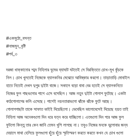
#একমুঠো_বসন্ত
#নাজমুন_বৃষ্টি
#পর্ব_৩
দরজা ধাক্কানোর শব্দে নিহিলার ঘুমের ব্যাঘাট ঘটতেই সে বিরক্তিতে চোখ-মুখ কুঁচকে
নিল। চোখ খুলতেই নিজেকে ব্যালকনির মেঝেতে আবিষ্কার করলো। তাড়াতাড়ি মোবাইল
হাতে নিতেই দেখল দুপুর দুইটা বাজে। সকালে বড়ো বাবা বের হতেই সে ব্যালকনিতে
নিজের ফুল গাছগুলোর পাশে এসে বসেছিল। আজ নতুন দুইটা গোলাপ ফুটেছে। একটা
কাঠগোলাপের কলি এসেছে। পাশেই নয়নতারাগুলো ঝাঁকে ঝাঁকে ফুটে আছে।
গোলাপগাছটা তাকে সাফাত ভাইই দিয়েছিলো। ভেবেছিল ভালোবেসেই দিয়েছে হয়ত তাই
নিহিলা আজ অনেকগুলো দিন ধরে যত্ন করে যাচ্ছিলো। এতগুলো দিন পরে আজ ফুল
ফুটলো কিন্তু তার কেন জানি তেমন খুশি লাগছে না। তবুও নিজের মনকে ভুলোবার জন্য
দেয়ালে মাথা হেলিয়ে ফুলগুলো ছুঁয়ে ছুঁয়ে স্মৃতিস্মরণ করতে করতে কখন যে চোখ গুলো