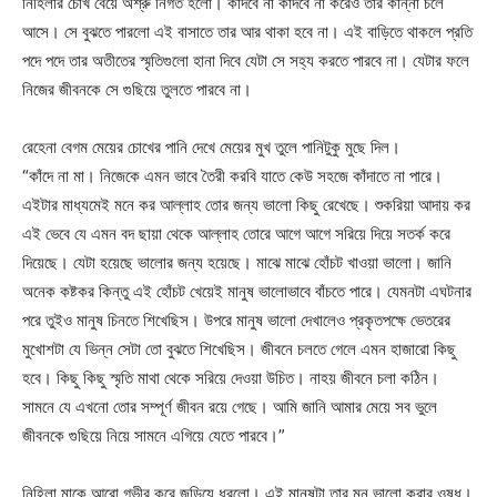
নিহিলার চোখ বেয়ে অশ্রু নির্গত হলো। কাঁদবে না কাঁদবে না করেও তার কান্না চলে
আসে। সে বুঝতে পারলো এই বাসাতে তার আর থাকা হবে না। এই বাড়িতে থাকলে প্রতি
পদে পদে তার অতীতের স্মৃতিগুলো হানা দিবে যেটা সে সহ্য করতে পারবে না। যেটার ফলে
নিজের জীবনকে সে গুছিয়ে তুলতে পারবে না।
রেহেনা বেগম মেয়ের চোখের পানি দেখে মেয়ের মুখ তুলে পানিটুকু মুছে দিল।
“কাঁদে না মা। নিজেকে এমন ভাবে তৈরী করবি যাতে কেউ সহজে কাঁদাতে না পারে।
এইটার মাধ্যমেই মনে কর আল্লাহ তোর জন্য ভালো কিছু রেখেছে। শুকরিয়া আদায় কর
এই ভেবে যে এমন বদ ছায়া থেকে আল্লাহ তোরে আগে আগে সরিয়ে দিয়ে সতর্ক করে
দিয়েছে। যেটা হয়েছে ভালোর জন্য হয়েছে। মাঝে মাঝে হোঁচট খাওয়া ভালো। জানি
অনেক কষ্টকর কিন্তু এই হোঁচট খেয়েই মানুষ ভালোভাবে বাঁচতে পারে। যেমনটা এঘটনার
পরে তুইও মানুষ চিনতে শিখেছিস। উপরে মানুষ ভালো দেখালেও প্রকৃতপক্ষে ভেতরের
মুখোশটা যে ভিন্ন সেটা তো বুঝতে শিখেছিস। জীবনে চলতে গেলে এমন হাজারো কিছু
হবে। কিছু কিছু স্মৃতি মাথা থেকে সরিয়ে দেওয়া উচিত। নাহয় জীবনে চলা কঠিন।
সামনে যে এখনো তোর সম্পূর্ণ জীবন রয়ে গেছে। আমি জানি আমার মেয়ে সব ভুলে
জীবনকে গুছিয়ে নিয়ে সামনে এগিয়ে যেতে পারবে।”
নিহিলা মাকে আরো গভীর করে জড়িয়ে ধরলো। এই মানুষটা তার মন ভালো করার ওষুধ।