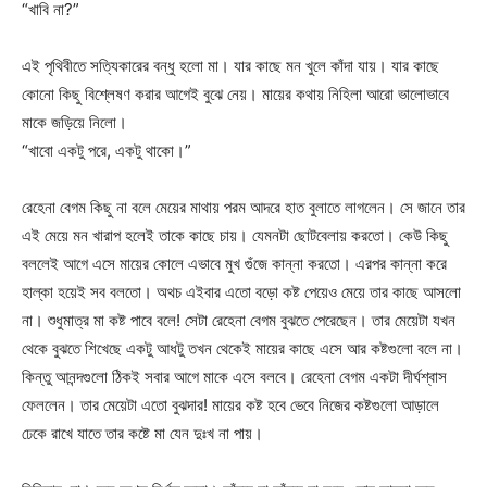
“খাবি না?”
এই পৃথিবীতে সত্যিকারের বন্ধু হলো মা। যার কাছে মন খুলে কাঁদা যায়। যার কাছে
কোনো কিছু বিশ্লেষণ করার আগেই বুঝে নেয়। মায়ের কথায় নিহিলা আরো ভালোভাবে
মাকে জড়িয়ে নিলো।
“খাবো একটু পরে, একটু থাকো।”
রেহেনা বেগম কিছু না বলে মেয়ের মাথায় পরম আদরে হাত বুলাতে লাগলেন। সে জানে তার
এই মেয়ে মন খারাপ হলেই তাকে কাছে চায়। যেমনটা ছোটবেলায় করতো। কেউ কিছু
বললেই আগে এসে মায়ের কোলে এভাবে মুখ গুঁজে কান্না করতো। এরপর কান্না করে
হাল্কা হয়েই সব বলতো। অথচ এইবার এতো বড়ো কষ্ট পেয়েও মেয়ে তার কাছে আসলো
না। শুধুমাত্র মা কষ্ট পাবে বলে! সেটা রেহেনা বেগম বুঝতে পেরেছেন। তার মেয়েটা যখন
থেকে বুঝতে শিখেছে একটু আধটু তখন থেকেই মায়ের কাছে এসে আর কষ্টগুলো বলে না।
কিন্তু আনন্দগুলো ঠিকই সবার আগে মাকে এসে বলবে। রেহেনা বেগম একটা দীর্ঘশ্বাস
ফেললেন। তার মেয়েটা এতো বুঝদার! মায়ের কষ্ট হবে ভেবে নিজের কষ্টগুলো আড়ালে
ঢেকে রাখে যাতে তার কষ্টে মা যেন দুঃখ না পায়।