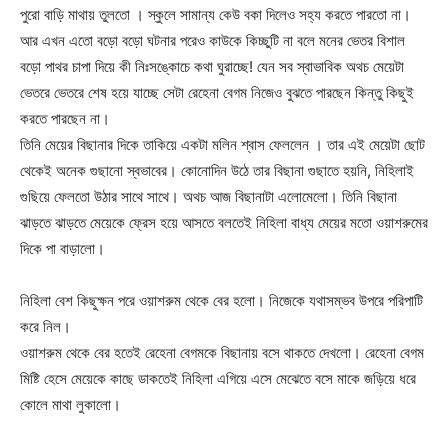
পুরো বাড়ি মাথায় তুলতো । স্কুলে সামান্য কেউ বকা দিলেও সহ্য করতে পারতো না।
আর এখন এতো বড়ো বড়ো ঘটনার পরেও কাউকে কিচ্ছুটি না বলে মনের ভেতর বিশাল
বড়ো পাথর চাপা দিয়ে কী নিঃসঙ্কোচে কথা ঘুরাচ্ছে! যেন সব স্বাভাবিক অথচ মেয়েটা
ভেতরে ভেতরে শেষ হয়ে যাচ্ছে সেটা রেহেনা বেগম নিজেও বুঝতে পারছেন কিন্তু কিছুই
করতে পারছেন না।
তিনি মেয়ের বিছানার দিকে তাকিয়ে একটা মলিন শ্বাস ফেললেন । তার এই মেয়েটা ছোট
থেকেই অনেক গুছানো স্বভাবের। কোনোদিন উঠে তার বিছানা গুছাতে হয়নি, নিহিলাই
গুছিয়ে ফেলতো উঠার সাথে সাথে। অথচ আজ বিছানাটা এলোমেলো। তিনি বিছানা
ঝাড়তে ঝাড়তে মেয়েকে ফ্রেস হয়ে আসতে বলতেই নিহিলা বাধ্য মেয়ের মতো ওয়াশরুমের
দিকে পা বাড়ালো।
নিহিলা বেশ কিছুক্ষন পরে ওয়াশরুম থেকে বের হলো। নিজেকে যথাসম্ভব উপরে পরিপাটি
করে নিল।
ওয়াশরুম থেকে বের হতেই রেহেনা বেগমকে বিছানায় বসে থাকতে দেখলো। রেহেনা বেগম
মিষ্টি হেসে মেয়েকে কাছে ডাকতেই নিহিলা এগিয়ে এসে মেঝেতে বসে মাকে জড়িয়ে ধরে
কোলে মাথা লুকালো।