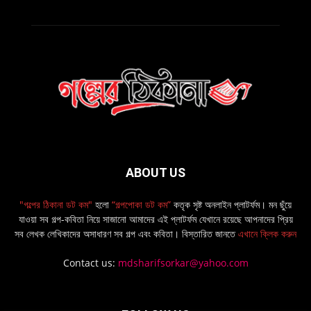
ABOUT US
"গল্পের ঠিকানা ডট কম"
হলো
“গল্পপোকা ডট কম”
কতৃক সৃষ্ট অনলাইন প্লাটর্ফম। মন ছুঁয়ে
যাওয়া সব গল্প-কবিতা নিয়ে সাজানো আমাদের এই প্লাটর্ফম যেখানে রয়েছে আপনাদের প্রিয়
সব লেখক লেখিকাদের অসাধারণ সব গল্প এবং কবিতা। বিস্তারিত জানতে
এখানে ক্লিক করুন
Contact us:
mdsharifsorkar@yahoo.com