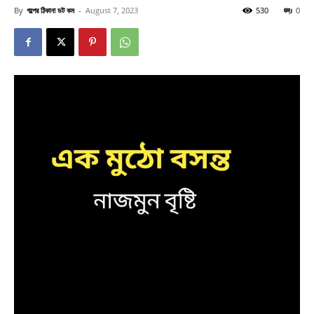
By
গল্পের ঠিকানা ডট কম
-
August 7, 2023
530
0