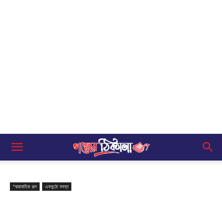
"ধারাবাহিক গল্প
একমুঠো বসন্ত