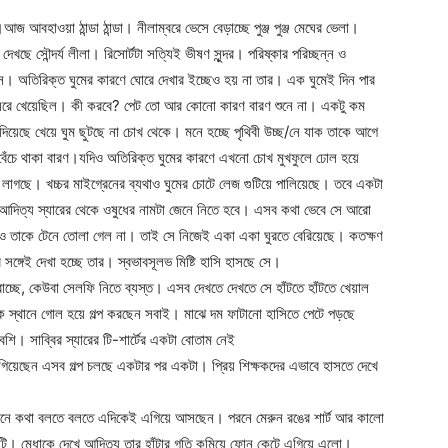
আবহাওয়া ঠান্ডা ঠান্ডা। নীলাম্বরে ভেসে বেড়াচ্ছে পুঞ্জ পুঞ্জ মেঘের ভেলা।
খছে সৌন্দর্য লীলা। রিসোর্টটা সত্যিই ভীষণ সুন্দর। পরিষ্কার পরিচ্ছন্ন ও
 অতিরিক্ত ঘুমের কারণে ঘোরে দেখার ইচ্ছেও হয় না তার। এক ঘুমেই দিন পার
ের ঘরে খেয়েছিল। কী করবে? পেট তো আর কোনো কারণ বারণ শুনে না। একটু কম
য়েছে খেয়ে ঘুম ছুটছে না চোখ থেকে। মনে হচ্ছে পৃথিবী উচ্ছ/নে যাক তাকে আগে
ে বেঁচে থাকা বারণ।যদিও অতিরিক্ত ঘুমের কারণে এখনো চোখ মুখফুলে ঢোল হয়ে
াগছে। খচ্চর মাইগ্রেনের ব্যথাও ঘুমের চোটে লেজ গুটিয়ে পালিয়েছে। তবে একটা
দিত্য স্যারের থেকে ওষুধের নামটা জেনে নিতে হবে। এসব কথা ভেবে সে আরো
িয়েও তাকে টেনে তোলা গেল না। তাই সে নিজেই একা একা ঘুরতে বেরিয়েছে। কতক্ষণ
ঙ্গেই দেখা হচ্ছে তার। স্বভাবসূলভ মিষ্টি হাসি হাসছে সে।
চ্ছে, কেউবা সেলফি নিতে ব্যস্ত। এসব দেখতে দেখতে সে হাঁটতে হাঁটতে খেয়াল
 স্থানে গোল হয়ে গল্প করছেন সবাই। মাঝে দম ফাটানো হাসিতে পেটে পড়ছে
ি। সাব্বির স্যারের টি-শার্টের একটা বোতাম নেই
 গিয়েছেন এসব গল্প চলছে একটার পর একটা। প্রিয় শিক্ষকদের এভাবে হাসতে দেখে
োনে কথা বলতে বলতে এদিকেই এগিয়ে আসছেন। পরনে মেরুন রঙের শার্ট আর কালো
িপাটি। মেধাকে দেখে আদিত্য তার হাঁটার গতি কমিয়ে ফোন কেটে এগিয়ে এলো।