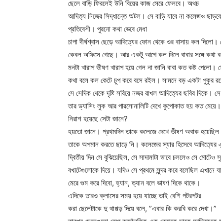
ছেলে বাড়ি ফিরলেই উনি বিয়ের কাজ সেরে ফেলবে। অথচ
আদিত্য নিজের সিদ্ধান্তে অটল। সে বাড়ি যাবে না কলেজও ছাড়বে 
প্রতিবেশী। পুরনো কথা ভেবে মেধা
চাপা দীর্ঘশ্বাস ছেড়ে আদিত্যের ফোন থেকে ওর বাসায় কল দিলো।
কেবল অফিসে গেছে। আর একটু আগে কল দিলে বাবার সঙ্গে কথা ব
মনটা খারাপ ভীষণ খারাপ হয়ে গেল না জানি বাবা কত কষ্ট পেলো। ফো
কথা বলে কল কেটে চুপ করে বসে রইল। সামনে বড় একটা পুকুর রয়
সে সেদিক থেকে দৃষ্টি সরিয়ে নজর রাখল আদিত্যের ছবির দিকে। 
তার ড্যাসিং লুক আর পারসোনালিটি দেখে কুপোকাত হয় কত মেয়ে
নিরাশ হয়েছে সেটা জানে?
হয়তো জানে। প্রথমদিন তাকে কলেজে দেখে ভীষণ অবাক হয়েছিল।
তাকে অপমান করতে ছাড়ে নি। কলেজের স্যার হিসেবে আদিত্যের এন
দ্বিতীয় দিন সে বুঝিয়েছিল, সে সাদামাটা ভাবে চললেও সে মোটেও 
বখাটেগুলোকে দিয়ে। যদিও সে প্রথমে সুন্দর করে বলেছিল এখানে য
মেরে গুম করে দিবো, হ্যান, ত্যান বলে ভাষণ দিকে থাকে।
এদিকে তারও ক্লাসের সময় হয়ে যাচ্ছে তাই বেশি পটরপটর
করা ছেলেটাকে দু থাপ্পড় দিয়ে বলে, ”এবার কি করবি করে দেখা।”