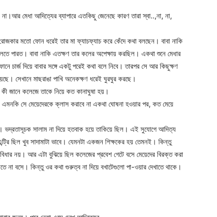
না।আর মেধা আদিত্যের ব্যাপারে এতকিছু জেনেছে কারণ তারা স্বা..,না, না,
 রোজকার মতো ফোন ধরেই তার মা ফ্যাচফ্যাচ করে কেঁদে কথা বলছেন। বাবা নাকি
লতে পারত। বাবা নাকি এতক্ষণ তার কলের অপেক্ষায় করছিল। একথা শুনে মেধার
নে চার্জ দিয়ে বাবার সঙ্গে একটু পরেই কথা বলে নিবে। তারপর সে আর কিছুক্ষণ
েছে। সেখানে মাছরাঙা পাখি অনেকক্ষণ ধরেই ঘুরঘুর করছে।
সে কী জানে কলেজে তাকে নিয়ে কত কানাঘুষা হয়।
। এমনকি সে মেয়েদেরকে ক্লাস করাবে না একথা ঘোষনা হওয়ার পর, কত মেয়ে
 ভদ্রতাসূচক সালাম না দিয়ে হতবাক হয়ে তাকিয়ে ছিল। এই সুযোগে আদিত্য
্ট্রি ছিল খুব সাদামাটা ভাবে। যেমনটা একজন শিক্ষকের হয় তেমনই। কিন্তু
সুবিধার নয়। আর এটা বুঝিয়ে ছিল কলেজের প্রবেশ গেটে বসে মেয়েদের বিরক্ত করা
াতে না বসে। কিন্তু ওর কথা গুরুত্ব না দিয়ে বখাটেগুলো পা-ওয়ার দেখাতে থাকে।