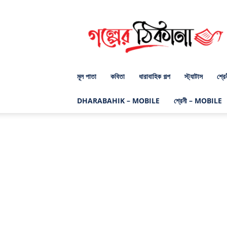
গল্পের
ঠিকানা
ডট
কম
মূল পাতা
কবিতা
ধারাবাহিক গল্প
স্ট্যাটাস
শ্রে
DHARABAHIK – MOBILE
শ্রেনী – MOBILE