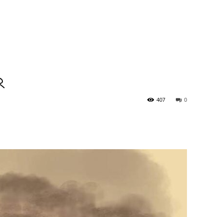
২
407
0