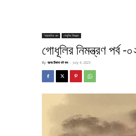
"ধারাবাহিক গল্প
গোধূলির নিমন্ত্রণ
গোধূলির নিমন্ত্রণ পর্ব -০
By
গল্পের ঠিকানা ডট কম
-
July 4, 2023