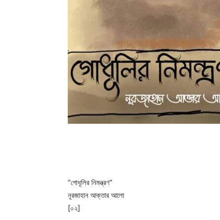
“গোধূলির নিমন্ত্রণ”
নূরজাহান আক্তার আলো
[০২]