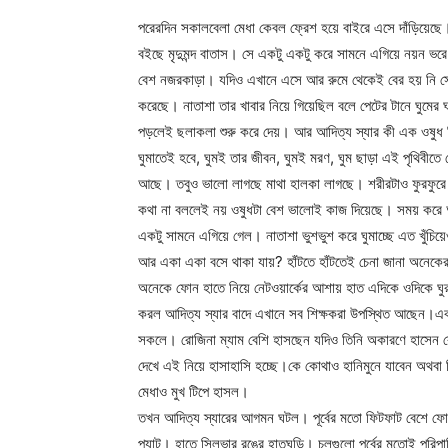
পরেরদিন সকালবেলা মেধা কেবল ফ্রেশ হয়ে বাইরে এসে দাঁড়িয়েছে।আজ 
বইছে মৃদুমন্দ বাতাস। সে একটু একটু করে সামনে এগিয়ে নয়ন ভরে দে
বেশ নজরকাড়া। যদিও এখানে এসে আর রুমে থেকেই বের হয় নি সে।
করেছে। নাতাশা তার খাবার নিয়ে গিয়েছিল বলে পেটের টানে ঘুম
পড়লেই ছলাকলা শুরু করে দেয়। আর আদিত্য স্যার কী এক ওষুধ দি
ঘুমাতেই হবে, ঘুমই তার জীবন, ঘুমই মরণ, ঘুম ছাড়া এই পৃথিবীত
আছে। তবুও ভালো লাগছে মাথা হালকা লাগছে। শরীরটাও ফুরফুরে ল
কথা না বললেই নয় ওষুধটা বেশ ভালোই কাজ দিয়েছে। সময় করে আ
একটু সামনে এগিয়ে গেল। নাতাশা ভুশভুশ করে ঘুমাচ্ছে এত খুঁচ
আর একা একা বসে থাকা যায়? হাঁটতে হাঁটতেই চেনা জানা অনেকের স
অনেকে ফোন হাতে নিয়ে নেটওয়ার্কের আশায় হাত এদিকে ওদিকে ঘুরা
করল আদিত্য স্যার বাদে এখানে সব শিক্ষকরা উপস্থিত আছেন।এক
সকলে। রোজিনা ম্যাম বেশি হাসছেন যদিও তিনি অকারণে হাসেন বেশ
দেখে এই নিয়ে হাসাহাসি হচ্ছে।কে কোথাও হানিমুনে যাবেন অথবা
মেধাও মুখ টিপে হাসল।
তখন আদিত্য স্যারের আগমন ঘটল। পূর্বের মতো ফিটফাট বেশে ফ
প্যান্ট। হাতে সিলভার রঙের হাতঘড়ি। চুলগুলো পূর্বের মতোই পর