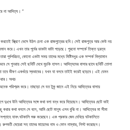
রে না আদিত্য। ”
তেই স্ক্রিণে ভেসে উঠল চেনা এক রাজপুত্রের ছবি। সেই রাজপুত্র আর কেউ নয়
ন্মান করে। এখন তার পূর্বের ডাকটা ভাটা পড়েছে। পুরনো সম্পর্কে তিক্ত দুরত্ব
া পূর্বপরিচত, কোনো একটা সময় তাদের মধ্যে মিষ্টিমধুর এক সম্পর্ক বিদ্যামান
 সে পুনরায় সেই ছবিটি দেখে মুচকি হাসল। আদিত্যদের বাসার ছাদে ছবিটি তোলা
 তবে ভীষণ একগুঁয়ে স্বভাবের। যখন যা বলবে তাইই করেই ছাড়বে। এই যেমন
া করার। অথচ
নেক পরিশ্রম করে। তাছাড়া সে যত টুকু জানে এই নিয়ে আদিত্যের বাসায়
াগে দুঃখে উনি আদিত্যের সঙ্গে কথা বলা বন্ধ করে দিয়েছেন। আদিত্যের ছোট ভাই
 করার কথা বললে সে বলে, আমি ছোট মানুষ এসব বুঝি না। আদিত্যের মা সীমা
সপ্তাহে যাবৎ ঘটকালি শুরু করেছেন। এক প্রকার জেদ দেখিয়ে ঘটকালিতে
ুপবতী মেয়েরা সহ তাদের মায়েদের নাম ও ফোন নাম্বার, লিস্ট করেছেন।