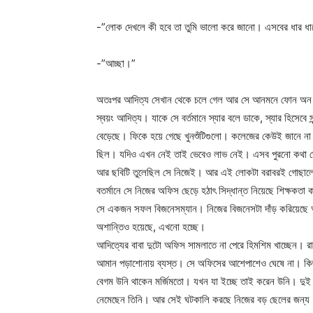
-”লোক দেখলে কী হবে তা তুমি ভালো করে জানো। এসবের ধার ধা
-”আচ্ছা।”
অতঃপর আদিত্য সেখান থেকে চলে গেল আর সে আনমনে ফোন অন কর
স্বয়ং আদিত্য। যাকে সে বর্তমানে স্যার বলে ডাকে, স্যার হিসেবে স
বেড়েছে। ফিকে হয়ে গেছে খুনশুঁটিগুলো। কলেজের কেউই জানে না তার
ছিল। যদিও এখন নেই তাই ভেবেও লাভ নেই। এসব পুরনো কথা ভেবে
আর ছবিটি তুলেছিল সে নিজেই। আর এই লোকটা বরাবরই গোছালো
বতর্মানে সে নিজের অফিস ছেড়ে হঠাৎ সিদ্ধান্ত নিয়েছে শিক্ষকত
সে একজন সফল বিজনেসম্যান। নিজের বিজনেসটা দাঁড় করিয়েছে অ
অশান্তিও হয়েছে, এখনো হচ্ছে।
আদিত্যের বাবা দুটো অফিস সামলাতে না পেরে হিমশিম খাচ্ছেন। র
আমান পড়াশোনায় ব্যস্ত। সে অফিসের আশেপাশেও ঘেষে না। কিছু
বেগম উনি থাকেন মর্জিমতো। যখন যা ইচ্ছে তাই করেন উনি। দুই 
নেমেছেন তিনি। আর সেই ঘটকালি করছে নিজের বড় ছেলের জন্য। র