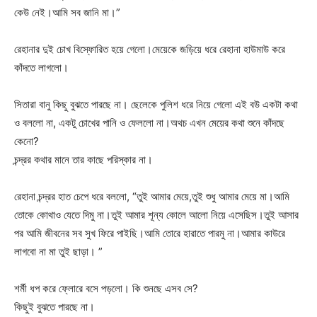
কেউ নেই।আমি সব জানি মা।”
রেহানার দুই চোখ বিস্ফোরিত হয়ে গেলো।মেয়েকে জড়িয়ে ধরে রেহানা হাউমাউ করে
কাঁদতে লাগলো।
সিতারা বানু কিছু বুঝতে পারছে না। ছেলেকে পুলিশ ধরে নিয়ে গেলো এই বউ একটা কথা
ও বললো না, একটু চোখের পানি ও ফেললো না।অথচ এখন মেয়ের কথা শুনে কাঁদছে
কেনো?
চন্দ্রর কথার মানে তার কাছে পরিস্কার না।
রেহানা চন্দ্রর হাত চেপে ধরে বললো, “তুই আমার মেয়ে,তুই শুধু আমার মেয়ে মা।আমি
তোকে কোথাও যেতে দিমু না।তুই আমার শূন্য কোলে আলো নিয়ে এসেছিস।তুই আসার
পর আমি জীবনের সব সুখ ফিরে পাইছি।আমি তোরে হারাতে পারমু না।আমার কাউরে
লাগবো না মা তুই ছাড়া। ”
শর্মী ধপ করে ফ্লোরে বসে পড়লো। কি শুনছে এসব সে?
কিছুই বুঝতে পারছে না।