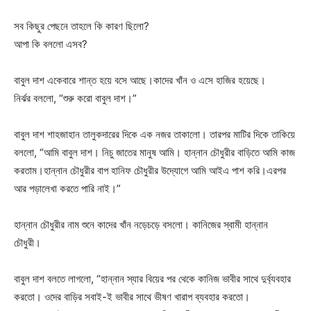
সব কিছুর পেছনে তাহলে কি কারণ ছিলো?
আপা কি বললো এসব?
বাবুল দাশ একেবারে শান্ত হয়ে বসে আছে।কাদের খাঁন ও এসে হাজির হয়েছে।
নির্ঝর বললো, “শুরু করো বাবুল দাশ।”
বাবুল দাশ শাহজাহান তালুকদারের দিকে এক নজর তাকালো। তারপর মাটির দিকে তাকিয়ে
বললো, “আমি বাবুল দাশ। নিচু জাতের মানুষ আমি। হান্নান চৌধুরীর বাড়িতে আমি কাজ
করতাম।হান্নান চৌধুরীর বাপ হানিফ চৌধুরীর উদ্যোগে আমি আইএ পাশ করি।এরপর
আর পড়ালেখা করতে পারি নাই।”
হান্নান চৌধুরীর নাম শুনে কাদের খাঁন নড়েচড়ে বসলো। কানিজের স্বামী হান্নান
চৌধুরী।
বাবুল দাশ বলতে লাগলো, “হান্নান স্যার বিয়ের পর থেকে কানিজ ভাবীর সাথে দুর্ব্যবহার
করতো। ওদের বাড়ির সবাই-ই ভাবীর সাথে ভীষণ খারাপ ব্যবহার করতো।