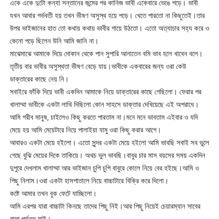
একে একে দুটো কন্যা সন্তানের জন্মের পর কানিজ ভাবী একেবারে ভেঙে পড়ে। ভাবী
যখন আবার গর্ভবতী হয় তখন ভীষণ অসুস্থ হয়ে পড়ে। খেতে পারতো না কিছুতেই।তার
উপর ভাইজানের হাত তো কথায় কথায় ভাবীর গায়ে উঠতো। এতো অত্যাচার সহ্য করে ও
কেনো পড়ে ছিলেন উনি আমি জানি না।
মাঝেমাঝে আমাকে দিয়ে দোকান থেকে পান সুপারি আনাতেন বমি ভাব হলে খাবেন বলে।
তৃতীয় বার ভাবীর অসুস্থতা ভীষণ বেড়ে যায়।ভাবীকে একবারের জন্য ওরা কেউ
ডাক্তারের কাছে নেয় নি।
সবাইরে ফাঁকি দিয়ে ভাবী একদিন আমাকে নিয়ে ডাক্তারের কাছে গেছিলো। ফেরার পর
খালাম্মা ভাবীকে একটা লাথি দিছিলো কোন সাহসে ডাক্তার দেখিয়েছে এই অপরাধে।
আমি গরীব মানুষ, চাইলেও কিছু করতে পারতাম না।মনে মনে ভাবতাম এইবার ও যদি
মেয়ে হয় আমি মেয়েটারে নিয়ে পালাইয়া যামু ওরা কিছু করার আগে।
আবারও একটা মেয়ে হইলো। এতো সুন্দর একটা মেয়ে হইলো আমি ভাবছি সবাই সব ভুলে
গেছে বুঝি মেয়ের দিকে তাকিয়ে। অথচ ভুল ভাবছি।বাবুর চার মাস বয়সের সময় একদিন
দুপুরে দেখলাম খালাম্মা আর ভাইজান চুপি চুপি বাবুরে কোলে নিয়ে বের হইছে।আমি ও
পিছু নিলাম।ওরা একটা হাসপাতালে নিয়ে বাচ্চাটারে বিক্রি করে দিলো।
কষ্টে আমার তখন বুক ফেটে যাচ্ছিলো।
আমি এরপর যারা বাচ্চাটা কিনছে তাদের পিছু নিই।আর পিছু নিয়েই চেয়ারম্যান সাবের
বাসা পর্যন্ত যাই।