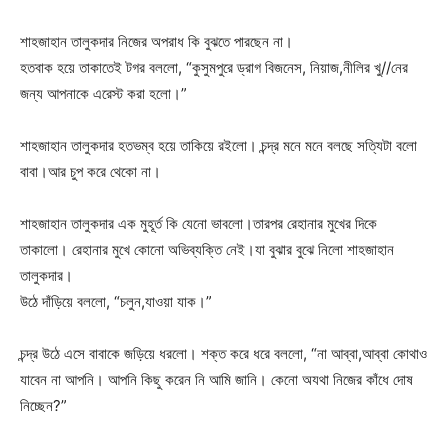
শাহজাহান তালুকদার নিজের অপরাধ কি বুঝতে পারছেন না।
হতবাক হয়ে তাকাতেই টগর বললো, “কুসুমপুরে ড্রাগ বিজনেস, নিয়াজ,নীলির খু//নের
জন্য আপনাকে এরেস্ট করা হলো।”
শাহজাহান তালুকদার হতভম্ব হয়ে তাকিয়ে রইলো। চন্দ্র মনে মনে বলছে সত্যিটা বলো
বাবা।আর চুপ করে থেকো না।
শাহজাহান তালুকদার এক মুহূর্ত কি যেনো ভাবলো।তারপর রেহানার মুখের দিকে
তাকালো। রেহানার মুখে কোনো অভিব্যক্তি নেই।যা বুঝার বুঝে নিলো শাহজাহান
তালুকদার।
উঠে দাঁড়িয়ে বললো, “চলুন,যাওয়া যাক।”
চন্দ্র উঠে এসে বাবাকে জড়িয়ে ধরলো। শক্ত করে ধরে বললো, “না আব্বা,আব্বা কোথাও
যাবেন না আপনি। আপনি কিছু করেন নি আমি জানি। কেনো অযথা নিজের কাঁধে দোষ
নিচ্ছেন?”