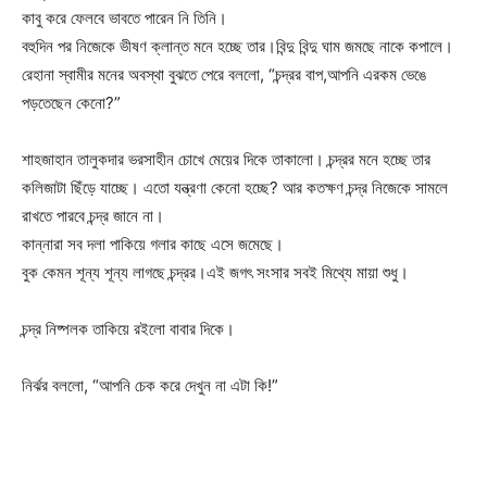
কাবু করে ফেলবে ভাবতে পারেন নি তিনি।
বহুদিন পর নিজেকে ভীষণ ক্লান্ত মনে হচ্ছে তার।বিন্দু বিন্দু ঘাম জমছে নাকে কপালে।
রেহানা স্বামীর মনের অবস্থা বুঝতে পেরে বললো, “চন্দ্রর বাপ,আপনি এরকম ভেঙে
পড়তেছেন কেনো?”
শাহজাহান তালুকদার ভরসাহীন চোখে মেয়ের দিকে তাকালো। চন্দ্রর মনে হচ্ছে তার
কলিজাটা ছিঁড়ে যাচ্ছে। এতো যন্ত্রণা কেনো হচ্ছে? আর কতক্ষণ চন্দ্র নিজেকে সামলে
রাখতে পারবে চন্দ্র জানে না।
কান্নারা সব দলা পাকিয়ে গলার কাছে এসে জমেছে।
বুক কেমন শূন্য শূন্য লাগছে চন্দ্রর।এই জগৎ সংসার সবই মিথ্যে মায়া শুধু।
চন্দ্র নিষ্পলক তাকিয়ে রইলো বাবার দিকে।
নির্ঝর বললো, “আপনি চেক করে দেখুন না এটা কি!”