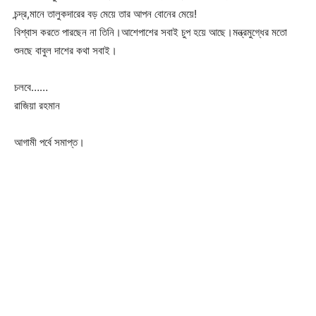
চন্দ্র,মানে তালুকদারের বড় মেয়ে তার আপন বোনের মেয়ে!
বিশ্বাস করতে পারছেন না তিনি।আশেপাশের সবাই চুপ হয়ে আছে।মন্ত্রমুগ্ধের মতো
শুনছে বাবুল দাশের কথা সবাই।
চলবে……
রাজিয়া রহমান
আগামী পর্বে সমাপ্ত।