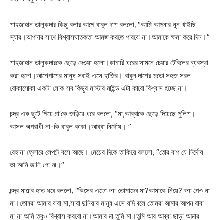
শাহজাহান তালুকদার কিছু বলার আগে বাবুল দাশ বললো, “আমি আপনার নুন খাইছি
স্যার।আপনার সাথে বিশ্বাসঘাতকতা আমজ করতে পারবো না।আমাকে ক্ষমা করে দিন।”
শাহজাহান তালুকদারকে ছেড়ে দেওয়া হলো।কাচারি ঘরের সামনে চেয়ার টেবিলের ব্যবস্থা
করা হলো।আশেপাশের মানুষ সবাই এসে হাজির। বাবুল দাশের মতো সহজ সরল
বোকাসোকা একটা লোক সব কিছুর মাস্টার মাইন্ড এটা কারো বিশ্বাস হচ্ছে না।
চন্দ্র এক ছুটে গিয়ে মা’কে জড়িয়ে ধরে বললো, “মা,আব্বাকে ছেড়ে দিয়েছে পুলিশ।
আসল অপরাধী না-কি বাবুল কাকা।আব্বা নির্দোষ। ”
রেহানা ফ্লোরে লেপটে বসে আছে। মেয়ের দিকে তাকিয়ে বললো, “তোর বাপ যে নির্দোষ
তা আমি জানি গো মা।”
চন্দ্র মায়ের হাত ধরে বললো, “কিসের এতো ভয় তোমাদের মা?আমাকে নিয়ে? ভয় পেও না
মা।তোমরা আমার বাবা মা,সারা দুনিয়ার মানুষ এসে যদি বলে তোমরা আমার আপন বাবা
মা না আমি তবুও বিশ্বাস করবো না।আমার মা তুমি মা।তুমি আর আব্বা ছাড়া আমার