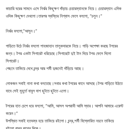
কাচারি ঘরের সামনে এসে নির্ঝর কিছুক্ষণ দাঁড়ায় চেয়ারম্যানকে নিয়ে। চেয়ারম্যান এদিক
ওদিক কিছুক্ষণ দেখলো।তারপর স্বস্তির নিশ্বাস ফেলে বললো, “চলুন।”
নির্ঝর বললো,”আসুন।”
গাড়িতে উঠে নির্ঝর বসলো শাহজাহান তালুকদারকে নিয়ে। গাড়ি অপেক্ষা করছে টগরের
জন্য। টগর একটা সিগারেট ধরিয়েছে।সিগারেটে দুই টান দিয়ে টগর ফেলে দিলো
সিগারেট।
পেছনে তাকিয়ে দেখে চন্দ্র আর শর্মী দুজনেই দাঁড়িয়ে আছে।
লোকজন সবাই নানা কথা বলতেছে।সবার কথা টগরের কানে আসছে।টগর গাড়িতে উঠতে
যাবে সেই মুহূর্তে বাবুল দাশ ছুটতে ছুটতে এলো।
টগরের হাত চেপে ধরে বললো, “আমি, আসল অপরাধী আমি স্যার। আপনি আমারে এরেস্ট
করেন।”
উপস্থিত সবাই হতভম্ব হয়ে তাকিয়ে রইলো। চন্দ্র,শর্মী বিস্ফোরিত নয়নে তাকিয়ে
রইলো বাবুল দাশের দিকে।