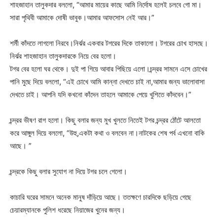
শাহজাহান তালুকদার বললো, “আমার মায়ের কাছে আমি নির্দোষ হলেই চলবে গো মা।
সারা পৃথিবী আমাকে দোষী ভাবুক।আমার আফসোস নেই আর।”
শর্মী কাঁদতে লাগলো নিরবে।নির্ঝর একবার টগরের দিকে তাকালো। টগরের চোখ হাসছে।
নির্ঝর শাহজাহান তালুকদারকে নিয়ে বের হলো।
টগর বের হলো ঘর থেকে। দুই পা গিয়ে আবার পিছিয়ে এলো।চন্দ্রর সামনে এসে চোখের
পানি মুছে দিয়ে বললো, “এই চোখে আমি কান্না দেখতে চাই না,আমার জন্য ভালোবাসা
দেখতে চাই। আপনি যদি কখনো কাঁদেন তাহলে আমাকে পেয়ে খুশিতে কাঁদবেন।”
চন্দ্রর ভীষণ রাগ হলো। কিছু বলার জন্য মুখ খুলতে নিতেই টগর চন্দ্রর ঠোঁটে আলতো
করে আঙ্গুল দিয়ে বললো, “উহু,একটা কথা ও বলবেন না।নাটকের শেষ পর্ব এখনো বাকি
আছে। ”
চন্দ্রকে কিছু বলার সুযোগ না দিয়ে টগর চলে গেলো।
কাচারি ঘরের সামনে অনেক মানুষ দাঁড়িয়ে আছে। ততক্ষণে চারদিকে ছড়িয়ে গেছে
চেয়ারম্যানকে পুলিশ ধরেছে নিয়াজের খুনের জন্য।