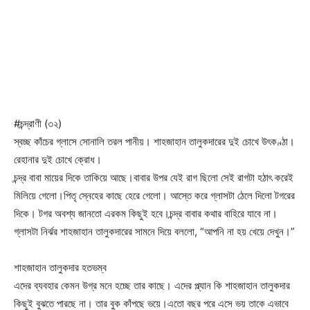
#চন্দ্রাণী (৩২)
স্বচ্ছ কাঁচের গ্লাসে সোনালি তরল পানীয়। শাহজাহান তালুকদারের দুই চোখে উৎকণ্ঠা।
রেহানার দুই চোখে ক্রোধ।
চন্দ্র বাবা মায়ের দিকে তাকিয়ে আছে।বাবার উপর যেই রাগ ছিলো সেই রাগটা হঠাৎ করেই
মিলিয়ে গেলো।পিতৃ স্নেহের কাছে হেরে গেলো। আস্তে করে গ্লাসটা ঠেলে দিলো টগরের
দিকে। টগর অবশ্য জানতো এরকম কিছুই হবে।চন্দ্র বাবার কথার বাহিরে যাবে না।
গ্লাসটা নির্ঝর শাহজাহান তালুকদারের সামনে দিয়ে বললো, “আপনি না হয় খেয়ে দেখুন।”
শাহজাহান তালুকদার হতভম্ব
এদের ব্যবহার কেমন উগ্র মনে হচ্ছে তার কাছে। এদের প্ল্যান কি শাহজাহান তালুকদার
কিছুই বুঝতে পারছে না। তার বুক কাঁপছে ভয়ে।এতো বছর পরে এসে ভয় তাকে এভাবে