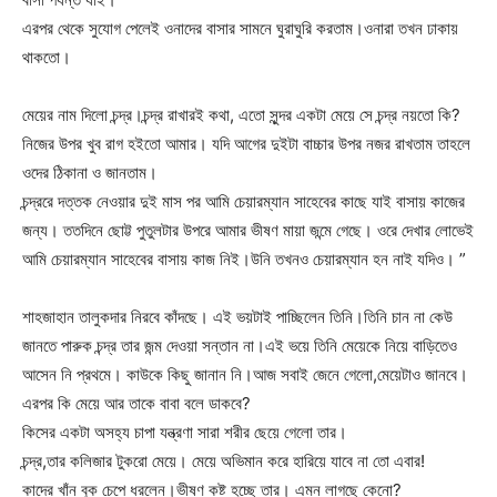
এরপর থেকে সুযোগ পেলেই ওনাদের বাসার সামনে ঘুরাঘুরি করতাম।ওনারা তখন ঢাকায়
থাকতো।
মেয়ের নাম দিলো চন্দ্র।চন্দ্র রাখারই কথা, এতো সুন্দর একটা মেয়ে সে চন্দ্র নয়তো কি?
নিজের উপর খুব রাগ হইতো আমার। যদি আগের দুইটা বাচ্চার উপর নজর রাখতাম তাহলে
ওদের ঠিকানা ও জানতাম।
চন্দ্ররে দত্তক নেওয়ার দুই মাস পর আমি চেয়ারম্যান সাহেবের কাছে যাই বাসায় কাজের
জন্য। ততদিনে ছোট্ট পুতুলটার উপরে আমার ভীষণ মায়া জন্মে গেছে। ওরে দেখার লোভেই
আমি চেয়ারম্যান সাহেবের বাসায় কাজ নিই।উনি তখনও চেয়ারম্যান হন নাই যদিও। ”
শাহজাহান তালুকদার নিরবে কাঁদছে। এই ভয়টাই পাচ্ছিলেন তিনি।তিনি চান না কেউ
জানতে পারুক চন্দ্র তার জন্ম দেওয়া সন্তান না।এই ভয়ে তিনি মেয়েকে নিয়ে বাড়িতেও
আসেন নি প্রথমে। কাউকে কিছু জানান নি।আজ সবাই জেনে গেলো,মেয়েটাও জানবে।
এরপর কি মেয়ে আর তাকে বাবা বলে ডাকবে?
কিসের একটা অসহ্য চাপা যন্ত্রণা সারা শরীর ছেয়ে গেলো তার।
চন্দ্র,তার কলিজার টুকরো মেয়ে। মেয়ে অভিমান করে হারিয়ে যাবে না তো এবার!
কাদের খাঁন বুক চেপে ধরলেন।ভীষণ কষ্ট হচ্ছে তার। এমন লাগছে কেনো?