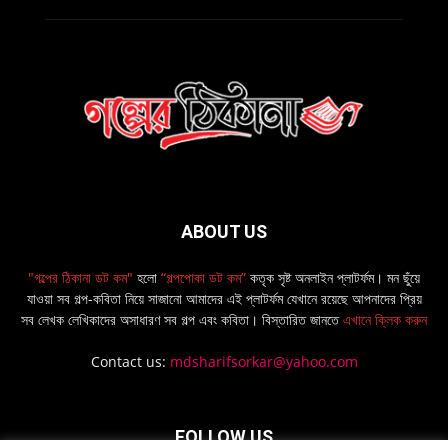
ABOUT US
"গল্পের ঠিকানা ডট কম"
হলো
“গল্পপোকা ডট কম”
কতৃক সৃষ্ট অনলাইন প্লাটর্ফম। মন ছুঁয়ে
যাওয়া সব গল্প-কবিতা নিয়ে সাজানো আমাদের এই প্লাটর্ফম যেখানে রয়েছে আপনাদের প্রিয়
সব লেখক লেখিকাদের অসাধারণ সব গল্প এবং কবিতা। বিস্তারিত জানতে
এখানে ক্লিক করুন
Contact us:
mdsharifsorkar@yahoo.com
FOLLOW US