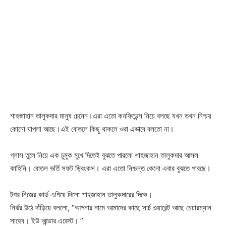
শাহজাহান তালুকদার মানুষ চেনেন।এরা এতো কনফিডেন্স নিয়ে বলছে যখন তখন নিশ্চয়
কোনো ঘাপলা আছে।এই বোতলে কিছু থাকলে ওরা এভাবে বলতো না।
গ্লাস তুলে নিয়ে এক চুমুক মুখে দিতেই বুঝতে পারলো শাহজাহান তালুকদার আসল
কাহিনি। বোতল ভর্তি সফট ড্রিংকস। এরা এতো নিশ্চন্ত কেনো এবার বুঝতে পারছে।
টগর নিজের কার্ড এগিয়ে দিলো শাহজাহান তালুকদারের দিকে।
নির্ঝর উঠে দাঁড়িয়ে বললো, “আপনার নামে আমাদের কাছে সার্চ ওয়ারেন্ট আছে চেয়ারম্যান
সাহেব। ইউ আন্ডার এরেস্ট। ”