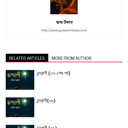
গল্পের ঠিকানা
http://www.golperthikana.com
RELATED ARTICLES
MORE FROM AUTHOR
চন্দ্রাণী (৩৭-শেষ পর্ব)
চন্দ্রাণী(৩৬)