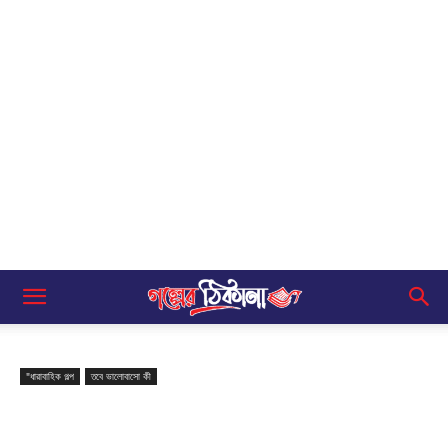
"ধারাবাহিক গল্প
তবে ভালোবাসো কী