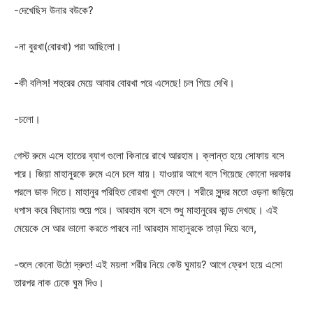
-দেখেছিস উনার বউকে?
-না বুরখা(বোরখা) পরা আছিলো।
-কী বলিস! শহুরের মেয়ে আবার বোরখা পরে এসেছে! চল গিয়ে দেখি।
-চলো।
গেস্ট রুমে এসে হাতের ব্যাগ গুলো কিনারে রাখে আরহাম। ক্লান্ত হয়ে সোফায় বসে
পরে। জিয়া মাহানুরকে রুমে এনে চলে যায়। যাওয়ার আগে বলে গিয়েছে কোনো দরকার
পরলে ডাক দিতে। মাহানুর পরিহিত বোরখা খুলে ফেলে। শরীরে সুন্দর মতো ওড়না জড়িয়ে
ধপাস করে বিছানায় শুয়ে পরে। আরহাম বসে বসে শুধু মাহানুরের কান্ড দেখছে। এই
মেয়েকে সে আর ভালো করতে পারবে না! আরহাম মাহানুরকে তাড়া দিয়ে বলে,
-শুলে কেনো উঠো দ্রুত! এই ময়লা শরীর নিয়ে কেউ ঘুমায়? আগে ফ্রেশ হয়ে এসো
তারপর নাক ঢেকে ঘুম দিও।