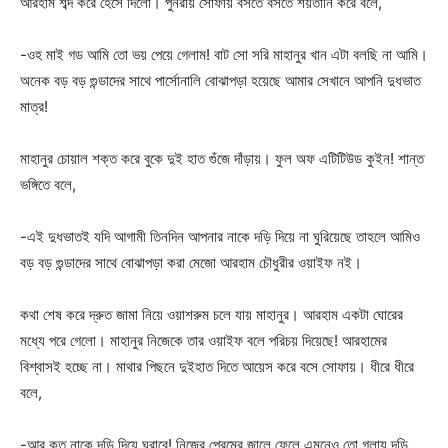
আরহাম শব্দ করে হেসে দিলো। পুনরায় সোফায় বসতে বসতে শয়তানি করে বলে,
-ওহ মাই গড আমি তো ভয় পেয়ে গেলাম! বাট সো সরি মাহানুর খান এটা বলছি না আমি।
অনেক বড় বড় গুন্ডাদের সাথে পার্সোনালি বোঝাপড়া হয়েছে আমার সেখানে আপনি দুধভাত
মাত্র!
মাহানুর চোয়াল শক্ত করে বুকে দুই হাত গুঁজে দাঁড়ায়। ফুল অফ এটিটিউড কুইন! শান্ত
ভঙ্গিতে বলে,
-এই দুধভাতই যদি আগামী তিনদিন আপনার নাকে দড়ি দিয়ে না ঘুরিয়েছে তাহলে আমিও
বড় বড় গুন্ডাদের সাথে বোঝাপড়া করা মেজো আরহাম চৌধুরীর ওয়াইফ নই।
কথা শেষ করে দ্রুত জামা নিয়ে ওয়াশরুম চলে যায় মাহানুর। আরহাম একটা ঘোরের
মধ্যে পরে গেলো। মাহানুর নিজেকে তার ওয়াইফ বলে পরিচয় দিয়েছে! আরহামের
বিশ্বাসই হচ্ছে না। মাথার পিছনে দুইহাত দিতে আয়েস করে বসে সোফায়। ধীরে ধীরে
বলে,
-আর কত নাকে দড়ি দিয়ে ঘুরাবে! নিজের প্রেমের জালে ফেলে এমনেও তো গলায় দড়ি