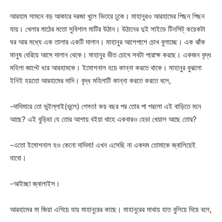
আরহাম সামনে বড় আকারে দরজা খুলে ভিতরে ঢুকে। মাহানুরও আরহামের পিছন পিছন
যায়। খেলার মাঠের মতো সুবিশাল মাটির উঠান। উঠানের দুই সাইডে টিনসিট্ কয়েকটা
ঘর আর মধ্যে এক তালার একটি দালান। মাহানুর আশেপাশে চোখ বুলাচ্ছে। এক ঝাঁক
মানুষ বেরিয়ে আসে দালান থেকে। মাহানুর ভীত চোখে সবটা পরোক্ষ করছে। একজন বৃদ্ধ
মহিলা জাপ্টে ধরে আরহামকে। ইমোশনাল হয়ে কান্না করতে থাকে। মাহানুর বুঝলো
ইনিই হয়তো আরহামের দাদি। বৃদ্ধ মহিলাটি কান্না করতে করতে বলে,
-দাদিমারে তো ভুইল্লাই(ভুলে) গেসত! কয় বছর পর তোর পা পরলো এই বাড়িতে মনে
আছে? এই বুড়িডা যে তোর আশায় বইয়া থাহে একবারও হেডা খেয়াল আছে তোর?
-এতো ইমোশনাল হও কেনো দাদিমা! এখন এসেছি না একদম তোমাকে জ্বালিয়েই
যাবো।
-আইচ্ছা জ্বালাইস।
আরহামের মা জিয়া এগিয়ে যায় মাহানুরের কাছে। মাহানুরের মাথায় হাত বুলিয়ে দিয়ে বলে,