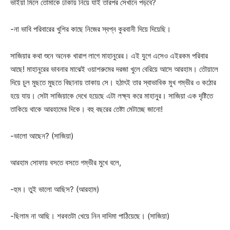
ভাইয়া মিলে তোমাকে ঢাকায় নিয়ে যাই তারপর সেখানে পড়বে?
-না ভাবি পরিবারের খুশির কাছে নিজের স্বপ্ন কুরবানী দিয়ে দিয়েছি।
সাজিয়ার কথা শুনে অনেক খারাপ লাগে মাহানুরের। এই যুগে এসেও এইরকম পরিবার
আছে! মাহানুরের ভাবনার মাঝেই ওয়াশরুমের দরজা খুলে বেরিয়ে আসে আরহাম। তৌয়ালে
দিয়ে চুল মুছতে মুছতে বিছানায় তাকায় সে। হঠাৎই তার স্বাভাবিক মুখ গম্ভীর ও কঠোর
হয়ে যায়। সেটা সাজিয়াকে দেখে হয়েছে এটা লক্ষ্য করে মাহানুর। সাজিয়া এক দৃষ্টিতে
তাকিয়ে থাকে আরহামের দিকে। বহু বছরের তেষ্টা মেটাচ্ছে জানো!
-ভালো আছেন? (সাজিয়া)
আরহাম সোফায় বসতে বসতে গম্ভীর মুখে বলে,
-হুম। তুই ভালো আছিস? (আরহাম)
-ছিলাম না আছি। শরবতটা খেয়ে নিন দাদিমা পাঠিয়েছে। (সাজিয়া)