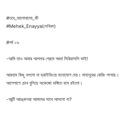
#তবে_ভালোবাসো_কী
#Mehek_Enayya(লেখিকা)
#পর্ব ০৯
-আমি তাও আবার আপনার প্রেমে পরব! সিরিয়াসলি ভাই!
আরহাম কিছু বললো না ড্রাইভিংয়ে মনোযোগ দেয়। মাহানুরের বোরিং লাগছে।
আশেপাশে চোখ বুলিয়ে অকেজো ভঙ্গিতে বসে রইলো।
-আন্টি আঙ্কেলরা আমাদের সাথে আসলো না?