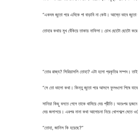
“একদম জুতো পরে এদিকে পা বাড়াবি না কেউ। আস্তে ভাবে জুতো
তোহার কথায় মুখ বেঁকিয়ে তাকায় নাফিসা। চোখ ছোটো ছোটো করে
“তোর রাজ্য? সিরিয়াসলি তোহা? এটা হলো প্রকৃতির সম্পদ। তা
“সে তো ভালো কথা। কিন্তু জুতো পরে আসলে ফুলগুলো পিষে যাব
সানিয়া কিছু বলতে গেলে তাকে থামিয়ে দেয় প্রীতি। অতঃপর দুজনে 
দেয় জলাশয়ে। এরপর নানা কথা আলোচনা নিয়ে খোশগল্পে মেতে ও
“তোহা, জানিস কি হয়েছে?”