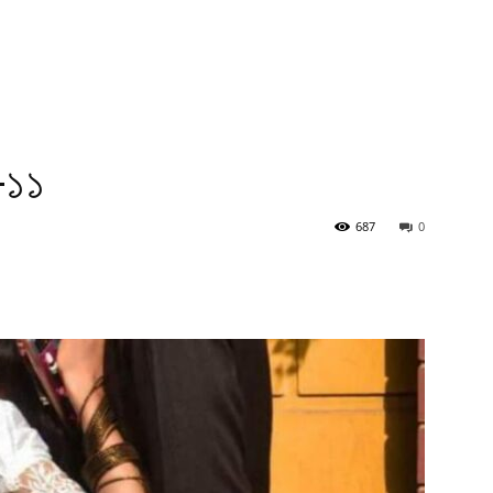
 -১১
687
0