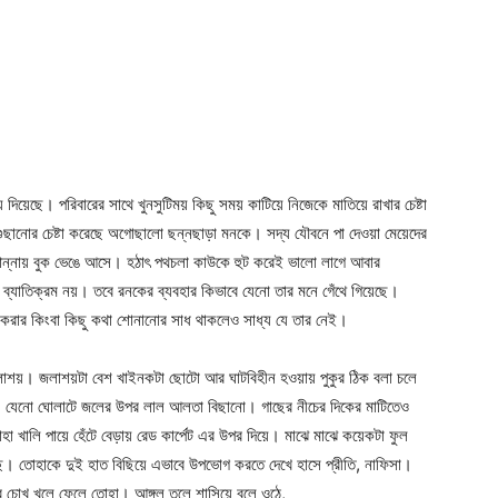
ছে। পরিবারের সাথে খুনসুটিময় কিছু সময় কাটিয়ে নিজেকে মাতিয়ে রাখার চেষ্টা
ানোর চেষ্টা করেছে অগোছালো ছন্নছাড়া মনকে। সদ্য যৌবনে পা দেওয়া মেয়েদের
ান্নায় বুক ভেঙে আসে। হঠাৎ পথচলা কাউকে হুট করেই ভালো লাগে আবার
 ব্যাতিক্রম নয়। তবে রনকের ব্যবহার কিভাবে যেনো তার মনে গেঁথে গিয়েছে।
করার কিংবা কিছু কথা শোনানোর সাধ থাকলেও সাধ্য যে তার নেই।
জলাশয়। জলাশয়টা বেশ খাইনকটা ছোটো আর ঘাটবিহীন হওয়ায় পুকুর ঠিক বলা চলে
য়ে। যেনো ঘোলাটে জলের উপর লাল আলতা বিছানো। গাছের নীচের দিকের মাটিতেও
া খালি পায়ে হেঁটে বেড়ায় রেড কার্পেট এর উপর দিয়ে। মাঝে মাঝে কয়েকটা ফুল
রছে। তোহাকে দুই হাত বিছিয়ে এভাবে উপভোগ করতে দেখে হাসে প্রীতি, নাফিসা।
ে চোখ খুলে ফেলে তোহা। আঙ্গুল তুলে শাসিয়ে বলে ওঠে,