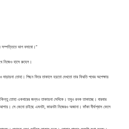
়ে সম্পত্তিতে ভাগ বসাবো।”
খে নিজেও হাসে রুহেল।
তও দাড়ায়না তোহা। পিছন ফিরে তাকালে হয়তো দেখতো তার ফিরতি পথের অপেক্ষায়
 কিন্তু তোহা একবারের জন্যও তাকায়না সেদিকে। তবুও রনক তাকাচ্ছে। বারবার
আশায়। সে কেনো চাইছে এমনটা, কারনটা নিজেরও অজানা। ফাঁকা দীর্ঘশ্বাস ফেলে