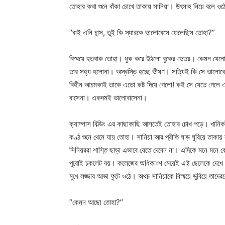
তোহার কথা শুনে বাঁকা চোখে তাকায় সানিয়া। উৎসাহ নিয়ে বলে ওঠ
“বাই এনি চান্স, তুই কি স্যারকে ভালোবেসে ফেলেছিস তোহা?”
বিস্ময়ে হতবাক তোহা। ধুক করে উঠলো বুকের ভেতর। কেমন যেনো
তার সহ্য হলোনা। অস্বস্তি হচ্ছে ভীষণ। সত্যিই কি সে ভালোবেস
বিহীন আচমকাই তাকে এতো কষ্ট দিয়ে গেলো! কই সে যেতে গেলে
বাসেনা। একদমই ভালোবাসেনা।
ক্যাম্পাস বিল্ডিং এর কাছাকাছি আসতেই তোহার চোখ পড়ে। খানিকট
কণ্ঠ শুনে থেমে যায় তোহা। সানিয়া আর প্রীতি ঘাড় ঘুরিয়ে তাকা
সিনিয়ররা শাস্তি ছাড়া এভাবে যেতে দেবেন না। এদিকে মনে মনে ব
পুরোই চকলেট বয়। কলেজের অধিকাংশ মেয়েই এই ছেলেকে দেখে এ
মুখে লজ্জার আভা ফুটে ওঠে। অথচ সানিয়াকে বিস্ময়ে ডুবিয়ে তাদের
“কেমন আছো তোহা?”