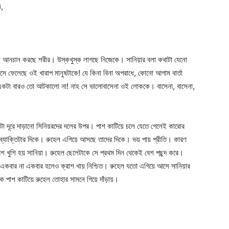
ে,
 আনচান করছে শরীর। উস্কখুস্ক লাগছে নিজেকে। সানিয়ার বলা কথাটা যেনো
ে ফেলেছে ওই খারাপ মানুষটাকে! যে কিনা বিনা অপরাধে, কোনো আগাম বার্তা
 একটা বারও তো আটকালো না! নাহ সে ভালোবাসেনা ওই লোককে। বাসেনা, বাসেনা,
া দূরে দাড়ানো সিনিয়রদের দলের উপর। পাশ কাটিয়ে চলে যেতে গেলেই কারোর
য় ব্যাক্তিটার দিকে। রুহেল এগিয়ে আসছে তাদের দিকে। ভয় পায় প্রীতি। কারণ
েশ খুশি হয় সানিয়া। রুহেল ছেলেটাকে সে প্রথম দিন থেকেই বেশ পছন্দ করে।
কবার না একবার হলেও ক্রাশ খায় নিশ্চিত। রুহেল যতো এগিয়ে আসে সানিয়ার
কে পাশ কাটিয়ে রুহেল তোহার সামনে গিয়ে দাঁড়ায়।