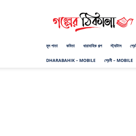
গল্পের
ঠিকানা
ডট
কম
মূল পাতা
কবিতা
ধারাবাহিক গল্প
স্ট্যাটাস
শ্রে
DHARABAHIK – MOBILE
শ্রেনী – MOBILE