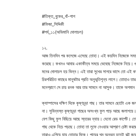
#তিক্ত_বুকের_বাঁ-পাশ
#ফিজা_সিদ্দিকী
#পর্ব_১১(অভিমানি দোলাচল)
১২.
আজ তিনদিন পর কলেজে এসেছে তোহা। এই কয়দিন নিজেকে সময় দিয়ে
করেছে। কখনও আবার একাকীত্ব সময়ে ভেবেছে নিজেকে নিয়ে। গুছ
মনের দোলাচল হয় ভিন্ন। এই তারা সুখের সাগরে ভাসে তো এই ক
চিরপরিচিত কাছের মানুষটার প্রতি অনুভূতিশূন্য লাগে। তোহাও তার
মনেপ্রাণে সে চায় রনক আর তার সামনে না আসুক। তাকে অপমান 
ক্যাম্পাসের দক্ষিণ দিকে কৃষ্ণচূড়া গাছ। তার সামনে ছোটো এক 
না। সুবিন্যস্ত কৃষ্ণচূড়া গাছের অসংখ্য ফুল পড়ে আছে জলাশ
বেশ কিছু ফুল বিছিয়ে আছে স্তরের ন্যায়। যেনো রেড কার্পেট। তোহ
গাছ থেকে নিচে পড়ছে। তোহা তা লুফে নেওয়ার আপ্রাণ চেষ্টা ক
তারাও এগিয়ে যায় তোহার দিকে। পায়ের শব্দ অনুভূত হতেই ঝট কর