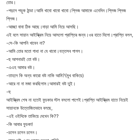
তোর।
-পড়লে পড়ুক ঠান্ডা।আমি খাবো খাবো খাবো।প্লিজ আমাকে এনেদিন।প্লিজ প্লিজ
প্লিজ।
-আচ্ছা বাবা ঠিক আছে।দাড়া আমি নিয়ে আসছি।
এই বলে সায়ান আইস্ক্রিম নিয়ে আসলো প্রাপ্তির জন্য।ওর হাতে দিলো।প্রাপ্তি বলল,
-সে-কি আপনি খাবেন না?
-আমি তোর মতো গাধা না যে খাবো।যত্তসব পাগল।
-হু আপনারই তো বউ।
-এএহ আমার বউ।
-তাহলে কি অন্য কারো বউ নাকি আমি?(মুখ বাকিয়ে)
-আরে না না মজা করছিলাম।আমারই বউ তুই।
-হু
আইস্ক্রিম শেষ না হতেই ফুচকার স্টল বসলো পাশেই।প্রাপ্তি আইস্ক্রিম হাতে নিয়েই
সায়ানকে উত্তেজিতভাবে বলছে,
-এই ওইদিকে তাকিয়ে দেখেন কি??
-কি আবার ফুচকা!
-চলেন চলেন চলেন।