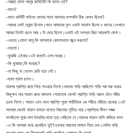
-আচ্ছা মোনা আপুর কাহিনিটা কি বলেন তো?
-মানে?
-মানে ভার্সিটি লাইফে মোনার সাথে আপনার সম্পর্কটা ঠিক কেমন ছিলো?
-আমরা বেস্ট ফ্রেন্ড ছিলাম।মানে আমাদের ফুল একটা সার্কেল ছিলো ৫ জনের।সেখানে
আমরা তিনটা ছেলে আর ২ টা মেয়ে ছিলো।একটা ওই অসভ্য রিয়া আরেকটা মোনা।
-ওহহহ।মোনা আপু কি আপনাকে কোনোভাবে পছন্দ করতো?
-হয়তো।
-বুঝেছি এইবার।এই জন্যই এসব করছে।
-কি বুঝেছো,কি করেছে?
-না কিছু না।চলেন রেডি হয়ে নেই।
-হুমম ম্যাম চলেন।
তারপর প্রাপ্তি রুমে গিয়ে শাওয়ার নিলো।তারপর শাড়ি পরছিলো শাড়ি পরা শুরু করার
কিছুক্ষন পরে সায়ান রুমে আসলো।সায়ানকে দেখেই প্রাপ্তি শাড়ি আচল টেনে শরীর
ঢেকে নিলো। সায়ান এসে দেখে প্রাপ্তি পুরো শাড়ীটাকে ওর শরীরে পেঁচিয়ে রেখেছে।এই
অবস্থা দেখেই সায়ান হাসতে হাসতে বিছানায় লুটিয়ে পড়ে।প্রাপ্তির ভীষণ লজ্জা
লাগছিলো পুরো লাল টমেটোর মতো হয়ে গেছিলো সে।তারপর সায়ান হাসি থামিয়ে বলল
-এ কি অবস্থা করে রেখেছিস তুই?একবার আয়নার সামনে গিয়ে দেখ।সেদিন বাড়ি
যাওয়ার সময় তো ঠিকমতোই শাড়ি পরেছিস।আজকে কি হলো!