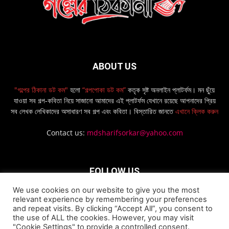
ABOUT US
"গল্পের ঠিকানা ডট কম"
হলো
“গল্পপোকা ডট কম”
কতৃক সৃষ্ট অনলাইন প্লাটর্ফম। মন ছুঁয়ে
যাওয়া সব গল্প-কবিতা নিয়ে সাজানো আমাদের এই প্লাটর্ফম যেখানে রয়েছে আপনাদের প্রিয়
সব লেখক লেখিকাদের অসাধারণ সব গল্প এবং কবিতা। বিস্তারিত জানতে
এখানে ক্লিক করুন
Contact us:
mdsharifsorkar@yahoo.com
FOLLOW US
We use cookies on our website to give you the most
relevant experience by remembering your preferences
and repeat visits. By clicking “Accept All”, you consent to
the use of ALL the cookies. However, you may visit
"Cookie Settings" to provide a controlled consent.