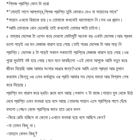
*প্লিজ প্রাপ্তি ফোন টা ধরো
*”দোহাই লাগে আল্লাহ্‌র,প্লিজ প্রাপ্তি তুমি কোথাও যেও না সায়ানের সাথে”
*সায়ান এখনো রিয়াকে চায়।ও তোমাকে কখনোই ভালোবাসে নি।সব ওর প্ল্যান।
*আমি তোনাকে বোন ডেকেছি তাই কখনোই তোমার ক্ষতি চাইনা।
৫ নাম্বার মেসেজ টা ওপেন করে দেখলো মোটামুটি অনেক বড় একটা মেসেজ।আর প্রথম
গুলো পড়েই ওর মন মেজাজ খারাপ হয়ে গেছে।তাই পরের মেসেজ টা আর পড়ে নি
প্রাপ্তি। মেসেজ ৪ টা পড়েই সকাল সকালেই প্রপ্তির মেজাজ খারাপ হয়ে গেছে।ওর
পুরো মুডটাই নষ্ট হয়ে গেছে।মনে মনে ভাবছিলো -এই মোনা আপুকে আমি নতুন করে
জীবন দিয়েছি আজ আমার সংসার ভাঙার জন্য?ওকে আমি এতো শ্রদ্ধা আর সন্মান
করতাম।কিন্তু ওর এসব কর্মকান্ড ওর প্রতি আমার সব স্নেহ মমতা আর বিশ্বাস শেষ
করে দিয়েছে।
প্রাপ্তি মন খারাপ করে ড্রইং রুমে বসে আছে।সকাল ৭ টা বাজে।সায়ান ঘুম থেকে উঠে
দেখে প্রাপ্তি এমন মনমরা হয়ে বসে আছে।তারপর সায়ান এসে প্রাপ্তির পাশে ঘেঁষে
বসলো।পেছন থেকে প্রাপ্তির কাধে হাত রেখে বলল
-কিরে রেডি হচ্ছিস না কেনো।এখানে মনমরা হয়ে বসে আছিস কেন?
-না তেমন কিছু না।
-তাহলে কেমন কিছু?