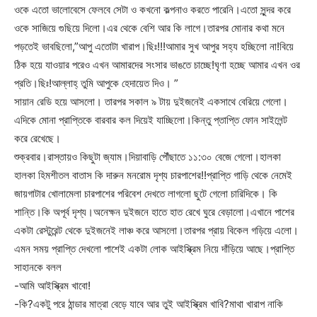
ওকে এতো ভালোবেসে ফেলবে সেটা ও কখনো কল্পনাও করতে পারেনি।এতো সুন্দর করে
ওকে সাজিয়ে গুছিয়ে দিলো।এর থেকে বেশি আর কি লাগে।তারপর মোনার কথা মনে
পড়তেই ভাবছিলো,”আপু এতোটা খারাপ।ছিঃ!!!আমার সুখ আপুর সহ্য হচ্ছিলো না!বিয়ে
ঠিক হয়ে যাওয়ার পরেও এখন আমারদের সংসার ভাঙতে চাচ্ছে!ঘৃণা হচ্ছে আমার এখন ওর
প্রতি।ছিঃ!আল্লাহ্‌ তুমি আপুকে হেদায়েত দিও। ”
সায়ান রেডি হয়ে আসলো। তারপর সকাল ৯ টায় দুইজনেই একসাথে বেরিয়ে গেলো।
এদিকে মোনা প্রাপ্তিকে বারবার কল দিয়েই যাচ্ছিলো।কিন্তু প্তাপ্তি ফোন সাইলেন্ট
করে রেখেছে।
শুক্রবার।রাস্তায়ও কিছুটা জ্যাম।দিয়াবাড়ি পৌঁছাতে ১১:৩০ বেজে গেলো।হালকা
হালকা হিমশীতল বাতাস কি দারুন মনরোম দৃশ্য চারপাশের!!প্রাপ্তি গাড়ি থেকে নেমেই
জায়গাটার খোলামেলা চারপাশের পরিবেশ দেখতে লাগলো ছুটে গেলো চারিদিকে। কি
শান্তি।কি অপূর্ব দৃশ্য।অনেক্ষন দুইজনে হাতে হাত রেখে ঘুরে বেড়ালো।এখানে পাশের
একটা রেস্টুরেন্ট থেকে দুইজনেই লাঞ্চ করে আসলো।তারপর প্রায় বিকেল গড়িয়ে এলো।
এমন সময় প্রাপ্তি দেখলো পাশেই একটা লোক আইস্ক্রিম নিয়ে দাঁড়িয়ে আছে।প্রাপ্তি
সাহানকে বলল
-আমি আইস্ক্রিম খাবো!
-কি?একটু পরে ঠান্ডার মাত্রা বেড়ে যাবে আর তুই আইস্ক্রিম খাবি?মাথা খারাপ নাকি