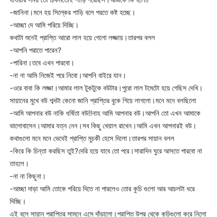
-জানিনা।মনে হয় সিল্কের শাড়ি বলে পরতে কষ্ট হচ্ছে।
-আচ্ছা দে আমি পরিয়ে দিচ্ছি।
কথাটা শুনেই প্রাপ্তি আরো লাল হয়ে গেলো লজ্জায়।তারপর বলল
-আপনি পরাতে পারেন?
-পারিনা।তবে এখন পারবো।
-না না আমি নিজেই পরে নিবো।আপনি বাইরে যান।
-ওরে বাবা কি লজ্জা।আমার লাল টুকটুকে বউটার।পুরো লাল টমেটো হয়ে গেছিস দেখি।
সায়ানের মুখে বউ শব্দটা কেনো জানি প্রাপ্তির বুকে গিয়ে লাগলো।মনে মনে বলছিলো
-আমি আপনার বউ নাকি ধর্ষিতা বউ!!নাহ আমি আপনার বউ।আপনি তো এখন আমাকে
ভালোবাসেন।আমার যত্ন নেন।সব কিছু খেয়াল রাখেন।আমি এখন আপনারই বউ।
কথাগুলো মনে মনে ভেবেই প্রাপ্তি মুচকী হেসে দিলো।তারপর সায়ান বলল
-কিরে কি চিন্তা করছিস তুই?দেরি হয়ে যাবে তো পরে।সারাদিন ঘুরে আসতে পারবো না
তাহলে।
-না না কিছুনা।
-আচ্ছা দাড়া আমি তোকে পরিয়ে দিতে না পারলেও তোর কুচি গুলো আর আচলটা ধরে
দিচ্ছি।
এই বলে সায়ান প্রাপ্তির সামনে এসে দাঁড়ালো।প্রাপ্তি উপর থেকে কুচিগুলো করে নিলো