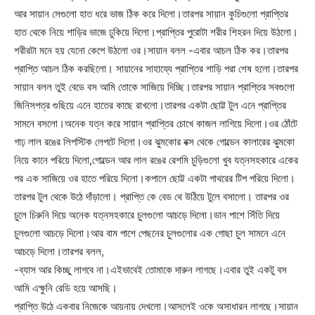
আর সায়ান সেগুলো হাত ধরে ভাজ ঠিক করে দিলো।তারপর সায়ান কুচিগুলো প্রাপ্তির
হাত থেকে নিয়ে শাড়ির ভাজে ঢুকিয়ে দিলো।প্রাপ্তির পুরোটা শরীর শিহরন দিয়ে উঠলো।
শরীরটা মনে হয় যেনো কেপে উঠলো ওর।সায়ান বলল -এবার আচল ঠিক কর।তারপর
প্রাপ্তি আচল ঠিক করছিলো। সায়ানের সাহায্যে প্রাপ্তির শাড়ি পরা শেষ হলো।তারপর
সায়ান বলল তুই বেডে বস আমি তোকে সাজিয়ে দিচ্ছি।তারপর সায়ান প্রাপ্তির সবগুলো
জিনিসপত্র গুছিয়ে এনে হাতের কাছে রাখলো।তারপর একটা ছোট্ট টুল এনে প্রাপ্তির
সামনে বসলো।অনেক যত্ন করে সায়ান প্রাপ্তির চোখে কাজল লাগিয়ে দিলো।ওর ঠোঁটে
গাঢ় লাল রঙের লিপস্টিক লেপটে দিলো।ওর ঝুমকোর বক্স থেকে গোল্ডেন কালারের ঝুমকো
নিয়ে কানে পরিয়ে দিলো,গোল্ডেন আর লাল রঙের রেশমি চুড়িগুলো খুব যত্নসহকারে একের
পর এক সাজিয়ে ওর হাতে পরিয়ে দিলো।কপালে ছোট্ট একটা পাথরের টিপ পরিয়ে দিলো।
তারপর টুল থেকে উঠে দাঁড়ালো। প্রাপ্তি কে বেড থে উঠিয়ে টুলে বসালো। তারপর ওর
চুলে চিরুনি দিয়ে অনেক যত্নসহকারে চুলগুলো আচড়ে দিলো।ডান পাশে সিঁতি দিয়ে
চুলগুলো আচড়ে দিলো।আর বাম পাশে পেছনের চুলগুলোর এক গোছা চুল সামনে এনে
আচড়ে দিলো।তারপর বলল,
-ব্যাস আর কিচ্ছু লাগবে না।এইভাবেই তোমাকে দারুন লাগছে।এবার তুই একটু বস
আমি এক্ষুনি রেডি হয়ে আসছি।
প্রাপ্তি উঠে একবার নিজেকে আয়নায় দেখলো।আসলেই ওকে অসাধারন লাগছে।সায়ান