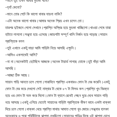
-মানে তুই এখন আবার ফুচকা খাবি?
-হ্যাঁ কেনো?
-মানে তোর পেটে কি ভালো খাবার যায়না নাকি?
-এটা অনেক ভালো খাবার।আমার অনেক প্রিয় এখন চলেন তো।
তারপর দুইজনে গেলো সেখানে।প্রাপ্তি অস্থির হয়ে ফুচকা খাচ্ছিলো।খাওয়া শেষে তারা
হাটতে লাগলো।সন্ধ্যা হয়ে এসেছে।জায়গাটা সম্পূর্ণ খালি নির্জন হয়ে পড়েছে।সায়ান
প্রাপ্তিকে বলল
-তুই এখানে একটু দাড়া আমি গাড়িটা নিয়ে আসছি এক্ষুনি।
-আমিও একসাথেই আসি?
-না না।অনেকটাই হেটেছিস আজকে।অনেক টায়ার্ড লাগছে তোকে।তুই দাঁড়া আমি
আসছি।
-আচ্ছা ঠিক আছে।
সায়ান গাড়ি আনতে চলে গেলো।সারাদিনে প্রাপ্তি একবারও ফোন টা বের করেনি।একটু
ফোন টা বের করে দেখলো সেই নাম্বার টা থেকে ৮৭ টা মিসড কল।প্রাপ্তি খুব বিরক্ত
হয়ে ওর ফোন টা অফ করে দিলো।ফোন টা ব্যাগে রেখেই পেছন ঘুরে দেখে সায়ান গাড়ি
নয়ে আসছে।একটু এগিয়ে যেতেই সায়ানের গাড়িটা প্রাপ্তিকে ভীষণ ভাবে একটা ধাক্কা
দিয়ে চলে গেলো।ধাক্কা খেয়ে প্রাপ্তি মাথায় আঘাত পেলো খুব জোরে।সন্ধ্যার হালকা
অন্ধকারে ও পুরো পৃথিবীটাকে ঝাপসা দেখছিলো।সায়ানের গাড়ির দিকে ওই ঝাপসা চোখে