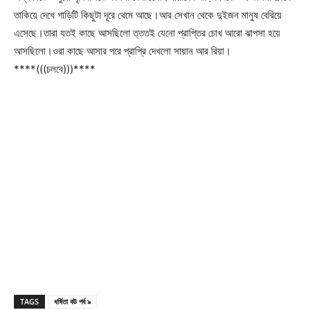
তাকিয়ে দেখে গাড়িটি কিছুটা দূরে থেমে আছে।আর সেখান থেকে দুইজন মানুষ বেরিয়ে
এসেছে।তারা যতই কাছে আসছিলো ত্ততই যেনো প্রাপ্তির চোখ আরো ঝাপসা হয়ে
আসছিলো।ওরা কাছে আসার পরে প্রাপ্রি দেখলো সায়ান আর রিয়া।
****(((চলবে)))****
TAGS
ধর্ষিতা বউ পর্ব ৯