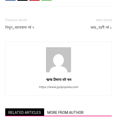
Previous article
Next article
নিশ্চুপ_ভালোবাসা পর্ব ৭
হৃদয়_হরণী পর্ব ১
গল্পের ঠিকানা ডট কম
https://www.golpopoka.com
RELATED ARTICLES
MORE FROM AUTHOR