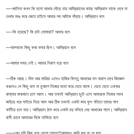
—-জানিনা কখন কি হলো আধার দৌড়ে যায় আদ্রিয়ানের কাছে আদ্রিয়ান তাকে দেখে না
দেখার ভাঙ করে জেতে চাইলে আধার পথ আটকে দাঁড়ায়। আদ্রিয়ান বলে
—-কি হয়েছে? কি চাই তোমার!? আধার বলে
—আপনাকে কিছু কথা বলার ছিল। আদ্রিয়ান বলে
—আমার সময় নেই। আধার নিরাশ হয়ে বলে
—ঠিক আছে। মিম আর মারিয়া এসেও হাজির কিন্তু আধারের মন খারাপ দেখে জিজ্ঞেস
করলেও সে কিছু বলে না চুপচাপ নিজের মতো করে যেতে থাকে। যেতে যেতে একবার
রাস্তার মাঝখানে চলে আসে। আর তখনই আদ্রিয়ান ছুটে এসে আধারকে নিজের সাথে
জড়িয়ে ধরে সাইডে নিয়ে আস আর ঠিক তখনই একটা কার ফুল গতিতে তাদের পাশ
কাটিয়ে চলে যায়। আদ্রিয়ান ঠাস করে একটা চড় বসিয়ে দেয় আধারের গালে। আদ্রিয়ান
রাগী চোখে আধারের দিকে তাকিয়ে বলে
—–এখন যদি কিছু হয়ে যেতো তাহলে?আধারও জেদি কম না সে বলে