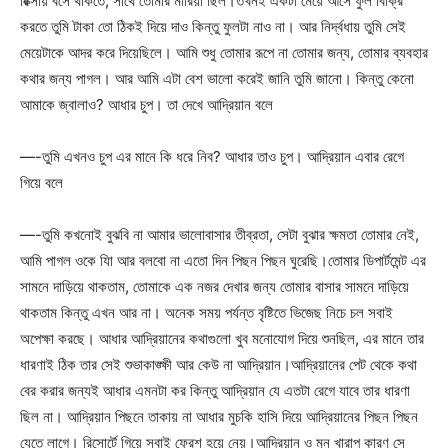
রিক্সায় বসে থাকতে, সাথে তোমার মারিয়া ছিল।তখনই একটা মেয়ে আসে ফুল বিক্রি
করতে তুমি টাকা তো ঠিকই দিয়ে দাও কিন্তু ফুলটা নাও না। আর নির্দ্বধায় তুমি সেই
মেয়েটাকে আদর করে দিয়েছিলে। আমি শুধু তোমার রূপে না তোমার জন্য, তোমার ব্যবহার
কথার জন্য পাগল। আর আমি এটা বেশ ভালো করেই জানি তুমি জানো। কিন্তু কেনো
আমাকে জ্বালাও? আধার চুপ। তা দেখে আদ্রিয়ান বলে
—-তুমি এখনও চুপ এর মানে কি ধরে নিব? আধার তাও চুপ। আদ্রিয়ান এবার রেগে
গিয়ে বলে
—-তুমি কখনোই বুঝবি না আমার ভালোবাসার তীব্রতা, সেটা বুঝার ক্ষমতা তোমার নেই,
আমি পাগল ওকে যাি আর বলবো না এতো দিন পিছন পিছন ঘুরেছি।তোমার ডিপার্টমেন্ট এর
সামনে দাড়িয়ে থাকতাম, তোমাকে এক নজর দেখার জন্য তোমার বাসার সামনে দাড়িয়ে
থাকতাম কিন্তু এখন আর না। অনেক সময় পর্যন্ত বৃষ্টিতে ভিজেছ নিচে চল সবাই
অপেক্ষা করছে। আধার আদ্রিয়ানের কথাগুলো খুব মনোযোগ দিয়ে শুনছিল, এর মানে তার
ধারণাই ঠিক তার সেই শুভাকাঙ্ক্ষী আর কেউ না আদ্রিয়ান।আদ্রিয়ানের পেট থেকে কথা
বের করার জন্যই আধার এমনটা কর কিন্তু আদ্রিয়ান যে এতটা রেগে যাবে তার ধারণা
ছিল না। আদ্রিয়ান পিছনে তাকায় না আধার মুচকি হাসি দিয়ে আদ্রিয়ানের পিছন পিছন
যেতে লাগে। রিসোর্টে গিয়ে সবাই ফ্রেশ হয়ে নেয়।আদ্রিয়ান ও মন খারাপ কারণ সে