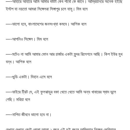
—-আহারে আহারে আমি আমার বউটা কেব পাবো কে জানে। আদ্রিয়ানরে অনেক হইছে
ইস্টপ যা নয়তো আমরা সিঙ্গেলরা সিঙ্গাপুর চলে যামু। মিম বলে
—-ভালো হবে, বাংলাদেশের জনসংখ্যা কমবে। আশিক বলে
—-আপনিও সিঙ্গেল। মিম বলে
—-মটেও না আমি আমার ফোন আর চার্জার একটা সুন্দর রিলেশনে আছি। কিপ ইউর মুখ
বন্ধ। আশিক বলে
—-গুন্ডি একটা। দিহান এসে বলে
—-ভাইরে ট্রিট দে, এই ফুলঝাড়ুর বকা খেতে খেতে আমি অন্য খাবারের স্বাদ ভুলে
গেছি। মরিয়া বলে
—-নাপিত জীবনে ভালো হবে না।
দেখতে দেখতে কেটে গেলো আরো ২ বছর এই দুই বছরে আদ্রিয়ান নিজের কেরিয়ারে