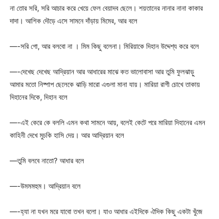
না তোর সরি, সরি আচার করে খেয়ে ফেল বেয়াদব ছেলে। শয়তানের নানার নানা কাকার
দাদা। আশিক দৌড়ে এসে সামনে দাঁড়ায় মিমের, আর বলে
—-সরি গো, আর বলবো না । মিম কিছু বলেনা। মিরিয়াকে দিহান উদ্দেশ্য করে বলে
—-দেখেছ দেখেছ আদ্রিয়ান আর আধারের মাঝে কত ভালোবাসা আর তুমি ফুলঝাড়ু
আমার মতো নিষ্পাপ ছেলেকে ঝাড়ি মারো এগুলা মানা যায়। মারিয়া রাগী চোখে তাকায়
দিহানের দিকে, দিহান বলে
—-এই কেরে কে বললি এমন কথা সামনে আয়, বলেই কেটে পরে মারিয়া দিহানের এমন
কাহিনী দেখে মুচকি হাসি দেয়। আর আদ্রিয়ান বলে
—তুমি বলবে নাতো? আধার বলে
—-উমমমহুম। আদ্রিয়ান বলে
—-হ্যা না যখন মরে যাবো তখন বলো। যাও আধার এইদিকে ঐদিক কিছু একটা খুঁজে