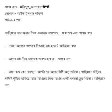
গল্পের নামঃ- #নিশ্চুপ_ভালোবাসা❤️🖤
লেখিকাঃ- আইদা ইসলাম কনিকা
পর্বঃ০৮+শেষ
আদ্রিয়ান আর আধার ভিজে একাকার হয়েগেছে। মাঝ পথে এসে আধার বলে
—নামান আমাকে আপনার নিশ্চয়ই কষ্ট হচ্ছে? আদ্রিয়ান বলে
—আমার কষ্ট নিয়ে তোমাকে ভাবতে হবে না। আধার বলে
—এমন করে কেন বলছেন, আপনি তো আমার মিষ্টি আলু ভাইয়া। আদ্রিয়ান দাঁড়িয়ে
কটমট দৃষ্টিতে তাকিয়ে আছে আধারের দিকে আধার একটা শুকনো ঢুকে গিলো। আদ্রিয়ান
বলে