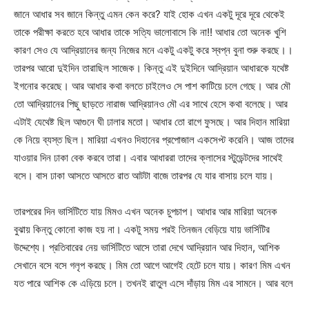
জানে আধার সব জানে কিন্তু এমন কেন করে? যাই হোক এখন একটু দূরে দূরে থেকেই
তাকে পরীক্ষা করতে হবে আধার তাকে সত্যি ভালোবাসে কি না!! আধার তো অনেক খুশি
কারণ সেও যে আদ্রিয়ানের জন্য নিজের মনে একটু একটু করে স্বপ্ন বুনা শুরু করছে।।
তারপর আরো দুইদিন তারাছিল সাজেক। কিন্তু এই দুইদিনে আদ্রিয়ান আধারকে যথেষ্ট
ইগনোর করেছে। আর আধার কথা বলতে চাইলেও সে পাশ কাটিয়ে চলে গেছে। আর মৌ
তো আদ্রিয়ানের পিছু ছাড়তে নারাজ আদ্রিয়ানও মৌ এর সাথে হেসে কথা বলেছে। আর
এটাই যেথেষ্ট ছিল আগুনে ঘী ঢালার মতো। আধার তো রাগে ফুসছে। আর দিহান মারিয়া
কে নিয়ে ব্যস্ত ছিল। মারিয়া এখনও দিহানের প্রপোজাল একসেপ্ট করেনি। আজ তাদের
যাওয়ার দিন ঢাকা বেক করবে তারা। এবার আধাররা তাদের ক্লাসের স্টুডেন্টদের সাথেই
বসে। বাস ঢাকা আসতে আসতে রাত আটটা বাজে তারপর যে যার বাসায় চলে যায়।
তারপরের দিন ভার্সিটিতে যায় মিমও এখন অনেক চুপচাপ। আধার আর মারিয়া অনেক
বুঝায় কিন্তু কোনো কাজ হয় না। একটু সময় পরই তিনজন বেড়িয়ে যায় ভার্সিটির
উদ্দেশ্যে। প্রতিবারের নেয় ভার্সিটিতে আসে তারা দেখে আদ্রিয়ান আর দিহান, আশিক
সেখানে বসে বসে গলৃপ করছে। মিম তো আগে আগেই হেটে চলে যায়। কারণ মিম এখন
যত পারে আশিক কে এড়িয়ে চলে। তখনই রাতুল এসে দাঁড়ায় মিম এর সামনে। আর বলে