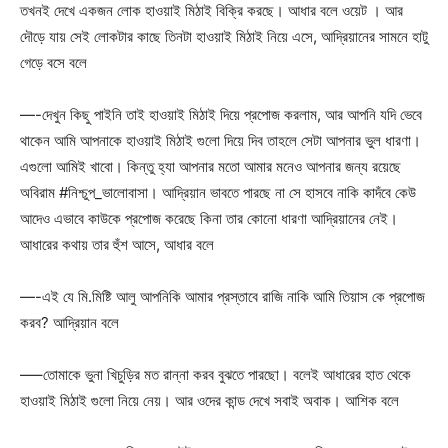
তখনই দেখে একজন লোক হাওয়াই মিঠাই বিক্রি করছে। আধার বলে ওয়েট । আর
দৌড়ে যায় সেই লোকটার কাছে তিনটা হাওয়াই মিঠাই নিয়ে এসে, আদ্রিয়ানের সামনে হাটু
গেড়ে বসে বলে
—-দেখুন কিছু পাইনি তাই হাওয়াই মিঠাই দিয়ে প্রপোজ করলাম, আর আপনি যদি ভেবে
থাকেন আমি আপনাকে হাওয়াই মিঠাই গুলো দিয়ে দিব তাহলে সেটা আপনার ভুল ধারণা।
এগুলো আমিই খাবো। কিন্তু হ্যা আপনার মতো আমার মনেও আপনার জন্য রয়েছে
অবিরাম #নিশ্চুপ_ভালোবাসা। আদ্রিয়ান ভাবতে পারছে না সে হাসবে নাকি কাদঁবে কেউ
আদেও এভাবে কাউকে প্রপোজ করেছে কিনা তার কোনো ধারণা আদ্রিয়ানের নেই।
আধারের কথায় তার হুঁশ আসে, আধার বলে
—-এই যে মি.মিষ্টি আলু আপনিকি আমার প্রস্তাবে রাজি নাকি আমি তিয়াস কে প্রপোজ
করব? আদ্রিয়ান বলে
—–তোমাকে ভুনা খিচুড়ির মত রান্না করব বুঝতে পারছো। বলেই আধারের হাত থেকে
হাওয়াই মিঠাই গুলো নিয়ে নেয়। আর ওদের কান্ড দেখে সবাই অবাক। আশিক বলে