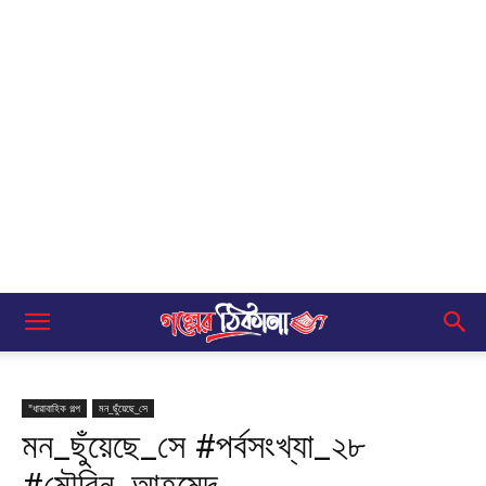
"ধারাবাহিক গল্প
মন_ছুঁয়েছে_সে
মন_ছুঁয়েছে_সে #পর্বসংখ্যা_২৮
#মৌরিন_আহমেদ