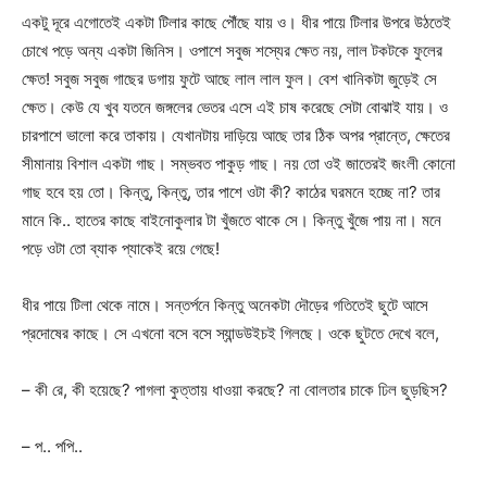
একটু দূরে এগোতেই একটা টিলার কাছে পৌঁছে যায় ও। ধীর পায়ে টিলার উপরে উঠতেই
চোখে পড়ে অন্য একটা জিনিস। ওপাশে সবুজ শস্যের ক্ষেত নয়, লাল টকটকে ফুলের
ক্ষেত! সবুজ সবুজ গাছের ডগায় ফুটে আছে লাল লাল ফুল। বেশ খানিকটা জুড়েই সে
ক্ষেত। কেউ যে খুব যতনে জঙ্গলের ভেতর এসে এই চাষ করেছে সেটা বোঝাই যায়। ও
চারপাশে ভালো করে তাকায়। যেখানটায় দাড়িয়ে আছে তার ঠিক অপর প্রান্তে, ক্ষেতের
সীমানায় বিশাল একটা গাছ। সম্ভবত পাকুড় গাছ। নয় তো ওই জাতেরই জংলী কোনো
গাছ হবে হয় তো। কিন্তু, কিন্তু, তার পাশে ওটা কী? কাঠের ঘরমনে হচ্ছে না? তার
মানে কি.. হাতের কাছে বাইনোকুলার টা খুঁজতে থাকে সে। কিন্তু খুঁজে পায় না। মনে
পড়ে ওটা তো ব্যাক প্যাকেই রয়ে গেছে!
ধীর পায়ে টিলা থেকে নামে। সন্তর্পনে কিন্তু অনেকটা দৌড়ের গতিতেই ছুটে আসে
প্রদোষের কাছে। সে এখনো বসে বসে স্যান্ডউইচই গিলছে। ওকে ছুটতে দেখে বলে,
– কী রে, কী হয়েছে? পাগলা কুত্তায় ধাওয়া করছে? না বোলতার চাকে ঢিল ছুড়ছিস?
– প.. পপি..