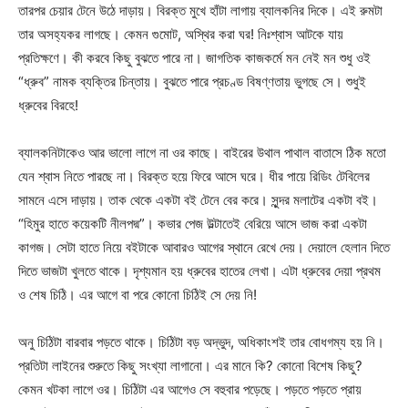
তারপর চেয়ার টেনে উঠে দাড়ায়। বিরক্ত মুখে হাঁটা লাগায় ব্যালকনির দিকে। এই রুমটা
তার অসহ্যকর লাগছে। কেমন গুমোট, অস্থির করা ঘর! নিঃশ্বাস আটকে যায়
প্রতিক্ষণে। কী করবে কিছু বুঝতে পারে না। জাগতিক কাজকর্মে মন নেই মন শুধু ওই
“ধ্রুব” নামক ব্যক্তির চিন্তায়। বুঝতে পারে প্রচণ্ড বিষণ্ণতায় ভুগছে সে। শুধুই
ধ্রুবের বিরহে!
ব্যালকনিটাকেও আর ভালো লাগে না ওর কাছে। বাইরের উথাল পাথাল বাতাসে ঠিক মতো
যেন শ্বাস নিতে পারছে না। বিরক্ত হয়ে ফিরে আসে ঘরে। ধীর পায়ে রিডিং টেবিলের
সামনে এসে দাড়ায়। তাক থেকে একটা বই টেনে বের করে। সুন্দর মলাটের একটা বই।
“হিমুর হাতে কয়েকটি নীলপদ্ম”। কভার পেজ উল্টাতেই বেরিয়ে আসে ভাজ করা একটা
কাগজ। সেটা হাতে নিয়ে বইটাকে আবারও আগের স্থানে রেখে দেয়। দেয়ালে হেলান দিতে
দিতে ভাজটা খুলতে থাকে। দৃশ্যমান হয় ধ্রুবের হাতের লেখা। এটা ধ্রুবের দেয়া প্রথম
ও শেষ চিঠি। এর আগে বা পরে কোনো চিঠিই সে দেয় নি!
অনু চিঠিটা বারবার পড়তে থাকে। চিঠিটা বড় অদ্ভুদ, অধিকাংশই তার বোধগম্য হয় নি।
প্রতিটা লাইনের শুরুতে কিছু সংখ্যা লাগানো। এর মানে কি? কোনো বিশেষ কিছু?
কেমন খটকা লাগে ওর। চিঠিটা এর আগেও সে বহুবার পড়েছে। পড়তে পড়তে প্রায়