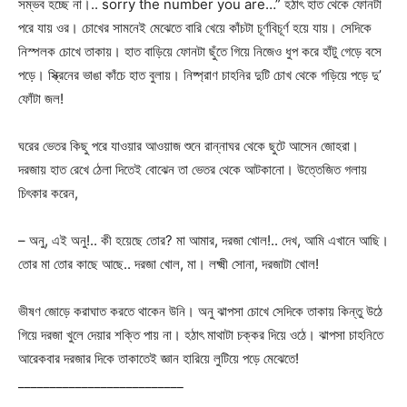
সম্ভব হচ্ছে না।.. sorry the number you are…” হঠাৎ হাত থেকে ফোনটা
পরে যায় ওর। চোখের সামনেই মেঝেতে বারি খেয়ে কাঁচটা চূর্ণবিচূর্ণ হয়ে যায়। সেদিকে
নিস্পলক চোখে তাকায়। হাত বাড়িয়ে ফোনটা ছুঁতে গিয়ে নিজেও ধুপ করে হাঁটু গেড়ে বসে
পড়ে। স্ক্রিনের ভাঙা কাঁচে হাত বুলায়। নিষ্প্রাণ চাহনির দুটি চোখ থেকে গড়িয়ে পড়ে দু’
ফোঁটা জল!
ঘরের ভেতর কিছু পরে যাওয়ার আওয়াজ শুনে রান্নাঘর থেকে ছুটে আসেন জোহরা।
দরজায় হাত রেখে ঠেলা দিতেই বোঝেন তা ভেতর থেকে আটকানো। উত্তেজিত গলায়
চিৎকার করেন,
– অনু, এই অনু!.. কী হয়েছে তোর? মা আমার, দরজা খোল!.. দেখ, আমি এখানে আছি।
তোর মা তোর কাছে আছে.. দরজা খোল, মা। লক্ষ্মী সোনা, দরজাটা খোল!
ভীষণ জোড়ে করাঘাত করতে থাকেন উনি। অনু ঝাপসা চোখে সেদিকে তাকায় কিন্তু উঠে
গিয়ে দরজা খুলে দেয়ার শক্তি পায় না। হঠাৎ মাথাটা চক্কর দিয়ে ওঠে। ঝাপসা চাহনিতে
আরেকবার দরজার দিকে তাকাতেই জ্ঞান হারিয়ে লুটিয়ে পড়ে মেঝেতে!
__________________________