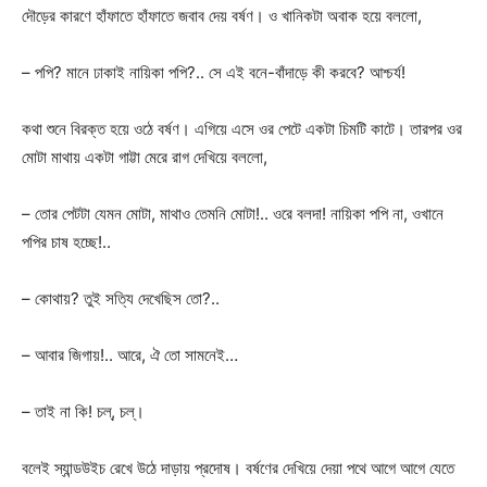
দৌড়ের কারণে হাঁফাতে হাঁফাতে জবাব দেয় বর্ষণ। ও খানিকটা অবাক হয়ে বললো,
– পপি? মানে ঢাকাই নায়িকা পপি?.. সে এই বনে-বাঁদাড়ে কী করবে? আশ্চর্য!
কথা শুনে বিরক্ত হয়ে ওঠে বর্ষণ। এগিয়ে এসে ওর পেটে একটা চিমটি কাটে। তারপর ওর
মোটা মাথায় একটা গাট্টা মেরে রাগ দেখিয়ে বললো,
– তোর পেটটা যেমন মোটা, মাথাও তেমনি মোটা!.. ওরে বলদা! নায়িকা পপি না, ওখানে
পপির চাষ হচ্ছে!..
– কোথায়? তুই সত্যি দেখেছিস তো?..
– আবার জিগায়!.. আরে, ঐ তো সামনেই…
– তাই না কি! চল্, চল্।
বলেই স্যান্ডউইচ রেখে উঠে দাড়ায় প্রদোষ। বর্ষণের দেখিয়ে দেয়া পথে আগে আগে যেতে