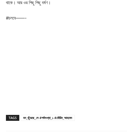
থাকে। আর ওর পিছু পিছু বর্ষণ।
#চলবে——-
TAGS
মন_ছুঁয়েছে_সে #পর্বসংখ্যা_১ #মৌরিন_আহমেদ