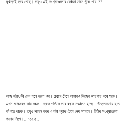
মুখস্তই হয়ে গেছে। তবুও এই সংখ্যাগুলোর কোনো মানে খুঁজে পায় নি!
আজ হঠাৎ কী যেন মনে হলো ওর। চেয়ার টেনে আবারও নিজের জায়গায় বসে পড়ে।
এখন মস্তিষ্ক তার সচল। দ্রুত গতিতে তার রক্ত সঞ্চালন হচ্ছে। উত্তেজনায় হাত
কাঁপতে থাকে। তবুও সাহস করে একটা প্যাড টেনে নেয় সামনে। চিঠির সংখ্যাগুলো
পরপর লিখে।.. ০১৫৫..