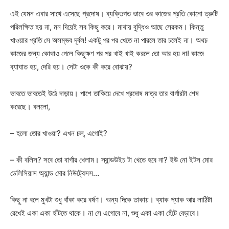
এই যেমন এবার সাথে এসেছে প্রদোষ। ব্যক্তিগত ভাবে ওর কাজের প্রতি কোনো ত্রুটি
পরিলক্ষিত হয় না, মন দিয়েই সব কিছু করে। মাথায় বুদ্ধিও আছে সেরকম। কিন্তু
খাওয়ার প্রতি সে অসম্ভব দূর্বল! একটু পর পর খেতে না পারলে তার চলেই না। অথচ
কাজের জন্য কোথাও গেলে কিছুক্ষণ পর পর খাই খাই করলে তো আর হয় না! কাজে
ব্যাঘাত হয়, দেরি হয়। সেটা ওকে কী করে বোঝায়?
ভাবতে ভাবতেই উঠে দাড়ায়। পাশে তাকিয়ে দেখে প্রদোষ মাত্র তার বার্গারটা শেষ
করেছে। বললো,
– হলো তোর খাওয়া? এখন চল্, এগোই?
– কী বলিস? সবে তো বার্গার খেলাম। স্যান্ডউইচ টা খেতে হবে না? ইউ নো ইটস মোর
ডেলিসিয়াস অ্যান্ড মোর নিউট্রেসস…
কিছু না বলে মুখটা শুধু বাঁকা করে বর্ষণ। অন্য দিকে তাকায়। ব্যাক প্যাক আর লাঠিটা
রেখেই একা একা হাঁটতে থাকে। না সে এগোবে না, শুধু একা একা হেঁটে বেড়াবে।