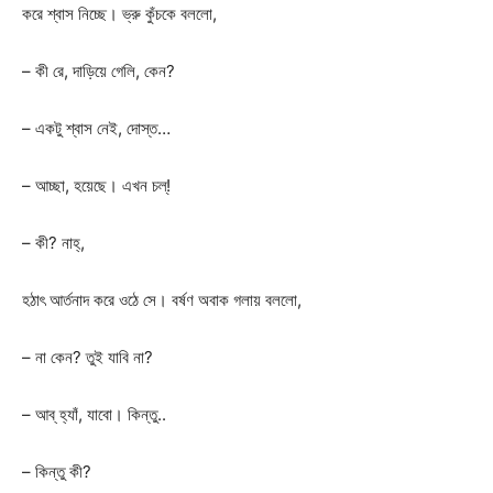
করে শ্বাস নিচ্ছে। ভ্রু কুঁচকে বললো,
– কী রে, দাড়িয়ে গেলি, কেন?
– একটু শ্বাস নেই, দোস্ত…
– আচ্ছা, হয়েছে। এখন চল্!
– কী? নাহ্,
হঠাৎ আর্তনাদ করে ওঠে সে। বর্ষণ অবাক গলায় বললো,
– না কেন? তুই যাবি না?
– আব্ হ্যাঁ, যাবো। কিন্তু..
– কিন্তু কী?