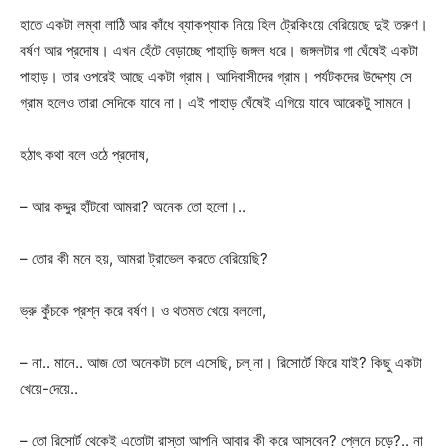
হাতে একটা লম্বা লাঠি আর কাঁধে ব্যাকপ্যাক নিয়ে হিল ট্রেকিংয়ে বেরিয়েছে দুই তরুণ।
বর্ষণ আর প্রদোষ। এখন হেঁটে বেড়াচ্ছে পাহাড়ি জঙ্গল ধরে। জঙ্গলটার গা ঘেঁষেই একটা
পাহাড়। তার ওপরেই আছে একটা গ্রাম। আদিবাসীদের গ্রাম। পর্যটকদের উদ্দেশ্য সে
গ্রাম হলেও তারা সেদিকে যাবে না। এই পাহাড় ঘেঁষেই এগিয়ে যাবে আরেকটু সামনে।
হঠাৎ কথা বলে ওঠে প্রদোষ,
– আর কদ্দুর হাঁটবো আমরা? অনেক তো হলো।..
– তোর কী মনে হয়, আমরা ট্রাভেল করতে বেরিয়েছি?
ভ্রু কুঁচকে প্রশ্ন করে বর্ষণ। ও থতমত খেয়ে বললো,
– না.. মানে.. আজ তো অনেকটা চলে এসেছি, চল্ না। রিসোর্টে ফিরে যাই? কিছু একটা
খেয়ে-দেয়ে..
– তো রিসোর্ট থেকেই এতোটা রাস্তা আপনি আবার কী করে আসবেন? প্লেনে চড়ে?.. না