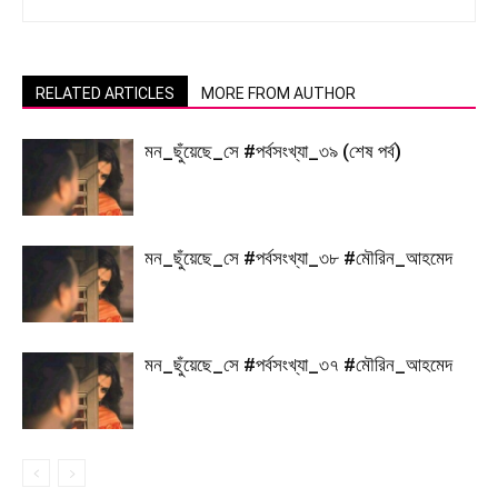
RELATED ARTICLES
MORE FROM AUTHOR
মন_ছুঁয়েছে_সে #পর্বসংখ্যা_৩৯ (শেষ পর্ব)
মন_ছুঁয়েছে_সে #পর্বসংখ্যা_৩৮ #মৌরিন_আহমেদ
মন_ছুঁয়েছে_সে #পর্বসংখ্যা_৩৭ #মৌরিন_আহমেদ