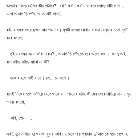
আপনার শ্বশুড় হেলিকপ্টার পাঠাবে?.. বেশি ফ্যাঁচ ফ্যাঁচ না করে জোড়ে হাঁটা লাগা…
যতো তাড়াতাড়ি পৌঁছাবো ততোই লাভ!..
বর্ষণের ধমক খেয়ে চুপসে যায় প্রদোষ। মুখটা হাওয়া বেরিয়ে যাওয়া বেলুনের মতো মুখটা
করে বললো,
– তুই সবসময় এমন করিস কেন?.. তাড়াতাড়ি পৌঁছতে হবে ভালো কথা। কিন্তু তাই
বলে দৌড়ে দৌড়ে যাবো না কী?
– দরকার হলে তাই যাবো। চল্… নে এগো।
বলেই নিজের মতো এগিয়ে যেতে থাকে ও। প্রদোষ হঠাৎ কী যেন ভেবে দাড়িয়ে যায়। মৃদু
গলায় বললো,
– বর্ষণ, শোন না..
একটু দূরে এগিয়ে হঠাৎ মাথা ঘুরায় বর্ষণ। দেখতে পায় প্রদোষ দু’ হাত কোমড়ে রেখে ‘হা’