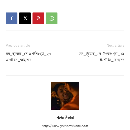
Previous article
Next article
মন_ছুঁয়েছে_সে #পর্বসংখ্যা_২৭
মন_ছুঁয়েছে_সে #পর্বসংখ্যা_২৯
#মৌরিন_আহমেদ
#মৌরিন_আহমেদ
গল্পের ঠিকানা
http://www.golperthikana.com