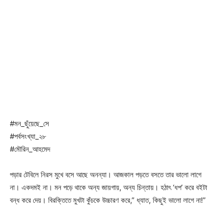
#মন_ছুঁয়েছে_সে
#পর্বসংখ্যা_২৮
#মৌরিন_আহমেদ
পড়ার টেবিলে নিরস মুখে বসে আছে অনন্যা। আজকাল পড়তে বসতে তার ভালো লাগে
না। একদমই না। মন পড়ে থাকে অন্য জায়গায়, অন্য চিন্তায়। হঠাৎ ‘ধপ’ করে বইটা
বন্ধ করে দেয়। বিরক্তিতে মুখটা কুঁচকে উচ্চারণ করে,” ধ্যাত, কিছুই ভালো লাগে না!”