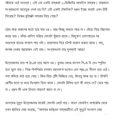
আঁতকে ওঠে অনন্যা। এটা তো একটা নাম্বার! ১১ডিজিটের মোবাইল নাম্বার। তারমানে
সংখ্যাগুলো অহেতুক লেখা হয় নি? এটা একটা টেকনিক? ধ্রুব ইচ্ছে করেই এমন চিঠি
লিখেছে? নিজের কন্ট্যাক্ট নাম্বার দিয়ে গেছে?
হঠাৎ মাথা খারাপের মতো হয়ে যায় ওর। আর কিচ্ছু ভাবতে পারে না। দৌড়ে গিয়ে বিছানার
কাছে যায়। কাঁথা-বালিশ সরিয়ে ফোনটা খুঁজতে থাকে। কিছুক্ষণ তোলপাড়ের পর
অবশেষে হাতের নাগালে পায় ওটা। ডায়ালারে গিয়ে চটপট ডায়াল করতে থাকে। নাহ্,
কাগজ দেখার প্রয়োজন নেই তার। সংখ্যাগুলো তার মুখস্তই আছে!
উত্তেজনায় হাত পা ঠাণ্ডা হয়ে আসে ওর। বুকের ভেতর মাংসল পিণ্ড টা যেন স্পন্দিত
হতে ভুলে যায়। শিরা-উপশিরায় চলমান রক্তকণা গুলোও যেন প্রচণ্ড শীতল হয়ে ওঠে।
গলা শুকিয়ে কাঠ হয়ে গেছে। জিভ দিয়ে ঠোঁট ভিজিয়ে নেয়, কিন্তু কাজ হয় না। হাঁপানি
রোগীর মতো হা করে নিঃশ্বাস নিতে থাকে। ফোনটা রিসিভ হলে কী বলবে সে? ভেবে পায়
না। ধ্রুব কী ওকে চিনতে পারবে? জানে না সে।
অনন্যার তুমুল উত্তেজনার মাঝেই ফোনটা কেটে যায়। কারণ মোবাইল অপারেটর থেকে
তখন জানিয়ে দেয়া হয়েছে, “আপনার কাঙ্খিত নাম্বারটিতে এই মুহূর্তে সংযোগ দেয়া