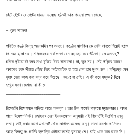
হেঁটে হেঁটে সবে গেটের সামনে এসেছে হঠাৎই ডাক পড়লো পেছন থেকে,
– ধ্রুব সাহেব!
পরিচিত কণ্ঠ কিন্তু অনেকদিন পর শুনছে। কণ্ঠের মালকিন কে সেটা ভাবতে গিয়েই হঠাৎ
কি যেন হলো ওর। মস্তিষ্কের নার্ভ গুলো যেন নড়াচড়া করে উঠলো। সে এসেছে?
চকিত দৃষ্টিতে চট করে মাথা ঘুরিয়ে ফিরে তাকালো। না, ভুল নয়। সেই দাড়িয়ে আছে!
অবাকের চরম সীমায় পৌঁছে গিয়ে অটোমেটিক হা হয়ে গেল তার মুখমণ্ডল। মস্তিষ্ক যেন
হ্যাং খেয়ে কাজ করা বন্ধ করে দিয়েছে। কণ্ঠে রা নেই। এ কী করে সম্ভব? দিনে
দুপুরে স্বপ্ন দেখছে না কী সে!
__________________________
রিসোর্টের রিসেপশনে দাড়িয়ে আছে অনন্যা। তার ঠিক পাশেই দাড়ানো ম্যানেজার। অপর
পাশে রিসেপশনিস্ট। জোহরার দেয়া ইনফরমেশন অনুযায়ী এই রিসোর্টেই উঠেছিল লেবু-
লতা। তাই সবার আগে এখানেই খোঁজ লাগাতে এসেছে অনু। সাথে অবশ্য কানিজও
আছে কিন্তু লং জার্নির ক্লান্তি মেটাতে রুমেই ঘুমাচ্ছে সে। তাই ওকে আর ডাকে নি।