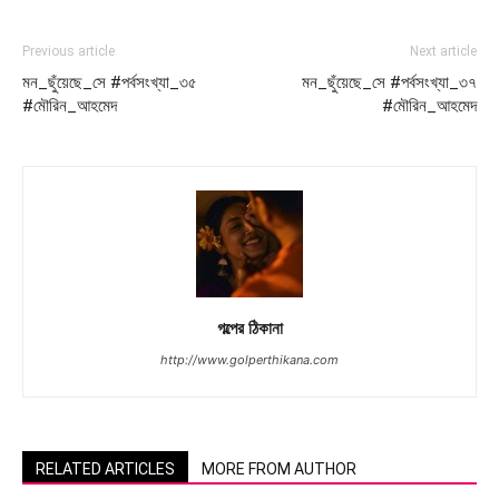
Previous article
Next article
মন_ছুঁয়েছে_সে #পর্বসংখ্যা_৩৫
মন_ছুঁয়েছে_সে #পর্বসংখ্যা_৩৭
#মৌরিন_আহমেদ
#মৌরিন_আহমেদ
গল্পের ঠিকানা
http://www.golperthikana.com
RELATED ARTICLES
MORE FROM AUTHOR