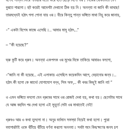
বুঝতে পারলো। হুট করেই আবেগটা দেখানো ঠিক হয় নি। অনন্যা না জানি কী ভাবছে!
তারমধ্যেই হঠাৎ গলা শোনা যায় ওর। ধীরে কিন্তু শান্ত ভঙ্গিতে মাথা নিচু করে জানায়,
-” একটা বিশেষ কাজে এসেছি।.. আমার মামু হঠাৎ…”
– “কী হয়েছে?”
ভ্রু কুটি করে ধ্রুব। অনন্যা একপলক ওর মুখের দিকে তাকিয়ে আবারও বললো,
-“জানি না কী হয়েছে.. এই এলাকায় এসেছিল কয়েকদিন আগে, বেড়ানোর জন্য।..
হঠাৎ কী হলো কে জানে! যোগাযোগ বন্ধ, সিম অফ,.. কী খবর কিছুই জানি না! ”
ও এমন ভঙ্গিতে বললো যেন ধ্রুবের সাথে ওর রোজই দেখা হয়, কথা হয়। ছেলেটার সাথে
যে আজ বহুদিন পর দেখা হলো এই মুহূর্তে সেটা ওর মাথাতেই নেই!
ধ্রুবও আর ও কথা তুললো না। অনুর বর্তমান সমস্যা নিয়েই কথা হলো। পুরো
ব্যাপারটাই ওকে খুঁটিয়ে খুঁটিয়ে বর্ণনা করলো অনন্যা। সবটা শুনে কিছুক্ষণের জন্য চুপ