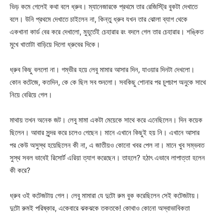
ভিড় কমে গেলেই কথা বলে ধ্রুব। ম্যানেজারকে প্রথমে তার রেজিস্ট্রি বুকটা দেখাতে
বলে। উনি প্রথমে দেখাতে চাইলেন না, কিন্তু ধ্রুব যখন তার ঝোলা ব্যাগ থেকে
একখানা কার্ড বের করে দেখালো, মুহূর্তেই চেহারার রং বদলে গেল তার চেহারার। শঙ্কিত
মুখে খাতাটা বাড়িয়ে দিলো ধ্রুবের দিকে।
ধ্রুব কিছু বললো না। গম্ভীর হয়ে লেবু মামার আসার দিন, যাওয়ার দিনটা দেখলো।
কোন কটেজে, কতদিন, কে কে ছিল সব শুনলো। সবকিছু শোনার পর চুপচাপ অনুকে সাথে
নিয়ে বেরিয়ে গেল।
মাথায় তখন অনেক জট। লেবু মামা একটা মেয়েকে সাথে করে এনেছিলেন। দিন কয়েক
ছিলেন। আবার সুন্দর করে চলেও গেছেন। মানে এখানে কিছুই হয় নি। এখানে আসার
পর কেউ অসুস্থ হয়েছিলেন কী না, এ জাতীয়ও কোনো খবর পেল না। মানে খুব সম্ভবত
সুস্থ সবল ভাবেই রিসোর্ট এরিয়া ত্যাগ করেছেন। তাহলে? হঠাৎ এভাবে লাপাত্তা হলেন
কী করে?
ধ্রুব ওই কটেজটায় গেল। লেবু মামারা যে দুটো রুম বুক করেছিলেন সেই কটেজটায়।
দুটো রুমই পরিষ্কার, একেবারে ঝকঝকে তকতকে! কোথাও কোনো অস্বাভাবিকতা