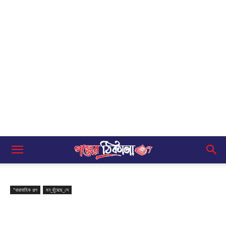
"ধারাবাহিক গল্প
মন_ছুঁয়েছে_সে