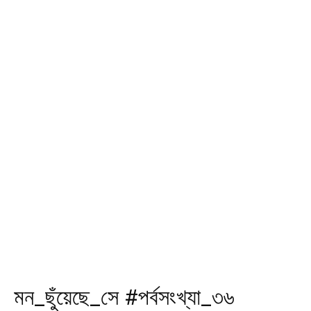
মন_ছুঁয়েছে_সে #পর্বসংখ্যা_৩৬