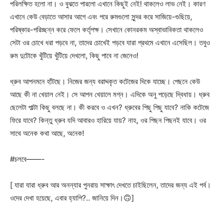
পরিলক্ষিত হলো না। ও বুঝতে পারলো এখানে কিছুই নেই! থাকলেও লাভ নেই। কারণ
এখানে কেউ বেড়াতে আসার আগে এবং পরে রুমগুলো সুন্দর করে সাজিয়ে-গুছিয়ে,
পরিষ্কার-পরিচ্ছন্ন করে ফেলে কর্তৃপক্ষ। সেখানে কোনরকম অস্বাভাবিকতা থাকলেও
সেটা ওর চোখে ধরা পড়বে না, তাদের চোখেই পড়বে যারা প্রথমে এখানে এসেছিল। তবুও
রুম দুটোকে খুঁটিয়ে খুঁটিয়ে দেখলো, কিছু পাবে না জেনেও!
ধ্রুব আপনমনে হাঁটছে। নিজের জন্য বরাদ্দকৃত কটেজের দিকে যাচ্ছে। পেছনে কেউ
আছে কী না খেয়াল নেই। সে আপন খেয়ালে মগ্ন। এদিকে অনু পড়েছে দ্বিধায়। ধ্রুব
ছেলেটা পাল্টা কিছু বলছে না। কী করবে ও এখন? ধ্রুবের পিছু পিছু যাবে? নাকি কটেজে
ফিরে যাবে? কিন্তু ধ্রুব যদি আবারও হারিয়ে যায়? নাহ, ওর পিছন পিছনই যাবে। ওর
সাথে অনেক কথা আছে, অনেক!
#চলবে——-
[ যারা যারা ধ্রুব আর অনন্যার পুনরায় সাক্ষাৎ দেখতে চাইছিলেন, তাদের জন্য এই পর্ব।
ওদের দেখা হয়েছে, এবার হ্যাপি?.. জানিয়ে দিন।🙃]