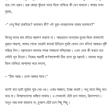
হয়ে গেল ধ্রুব। ভ্রু জোড়া কুঁচকে অন্য দিকে তাকিয়ে কী যেন ভাবলো। মাথায় তখন
ঘুরছে,
-” লেবু মিয়া হারাইছে? ক্যামনে কী? ওই বুড়া-হাবড়ালোক হারায় ক্যামনে?”
কিন্তু মনের ভাব বাইরে প্রকাশ করলো না। আড়চোখে অনন্যার মুখের দিকে তাকাতেই
বুঝতে পারলো, মামার শোকে মেয়েটা কাতর! চিন্তিত মুখটা কেমন যেন মলিন! আবারও দৃষ্টি
সরিয়ে নিল। দ্রুতবেগে ভাবনার পসরা সাজালো মস্তিষ্কে। এখন ওকে কী করতে হবে
সেটাই মূল চিন্তা। নিজের পরবর্তী কর্ণপদক্ষেপটা ঠিক হলো খুব দ্রুতই। তারপর অনুর
দিকে তাকিয়ে আশ্বস্ত করে বললো,
– “ঠিক আছে। চলো আমার সাথে।”
বলেই হাত দুটো মুঠোয় পুরে নেয় ওর। এবার সজ্ঞানে, ইচ্ছে করেই। অনু তাতে কিছু মনে
করে না। বিশ্বাসযোগ্য ভঙ্গিতে তাকায়। ও সেভাবেই হেঁটে চলে সামনে, রিসেপশনে।
অনুও আর কথা বাড়ালো না, চুপচাপ হেঁটে চলে পিছু পিছু।