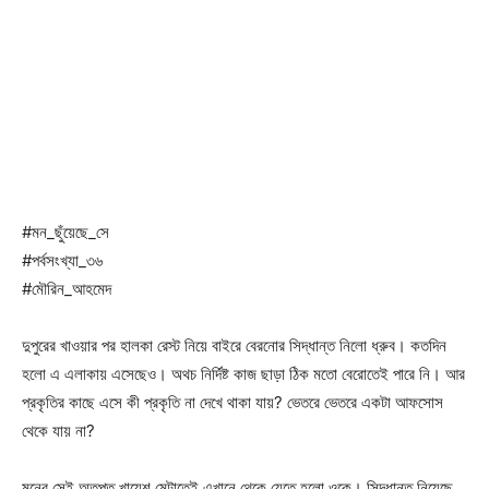
#মন_ছুঁয়েছে_সে
#পর্বসংখ্যা_৩৬
#মৌরিন_আহমেদ
দুপুরের খাওয়ার পর হালকা রেস্ট নিয়ে বাইরে বেরনোর সিদ্ধান্ত নিলো ধ্রুব। কতদিন
হলো এ এলাকায় এসেছেও। অথচ নির্দিষ্ট কাজ ছাড়া ঠিক মতো বেরোতেই পারে নি। আর
প্রকৃতির কাছে এসে কী প্রকৃতি না দেখে থাকা যায়? ভেতরে ভেতরে একটা আফসোস
থেকে যায় না?
মনের সেই অতৃপ্ত খায়েশ মেটাতেই এখানে থেকে যেতে হলো ওকে। সিদ্ধান্ত নিয়েছে