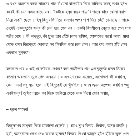
ও যখন অম্লান বদনে সামনের শান বাঁধানো রাস্তাটার দিকে তাকিয়ে আছে তখন হঠাৎ
করেই কী যেন নজর কাড়ে ওর। টকটকে হলুদ রঙের পাঞ্জাবি পরনে কাঁধে ঝোলা ব্যাগ
নিয়ে একটা ছেলে। হিমু হিমু ভঙ্গি নিয়ে রাস্তার অপর পাশ দিয়ে হেঁটে বেড়াচ্ছে। তাকে
দেখেই একমুহূর্তের জন্য কী যেন হয়ে গেল ওর। একটা হিমশীতল স্রোত বয়ে গেল সারা
শরীর বেয়ে। কী অদ্ভুত, কী সুন্দর তার হেঁটে চলার ভঙ্গিমা, পোশাকের ধরন! আহা! মাথা
থেকে তখন বিরক্তের পোকারা সব পিলপিল করে চলে গেল। আর তার বদলে ঠাঁই পেল
একরাশ মুগ্ধতা!
কতকাল পরে ও এই ছেলেটাকে দেখছে! কত প্রতীক্ষার পর! একমুহূর্তের জন্য নিজের
বর্তমান অবস্থান ভুলে গেল অনন্যা। ও এখানে কেন এসেছে, এতোক্ষণ কী করছিল,
কেন– সব! শুধু মনে হলো এই হিমুকেই সে খুঁজছিল। জনম জনম অপেক্ষা করছিল শুধু
এরইজন্য! তৃষিত নয়নে ওর দিকে তাকিয়ে থেকে ডাক দিলো জোর গলায়,
– ধ্রুব সাহেব!
কিছুক্ষণের মধ্যেই ফিরে তাকালো ছেলেটা। চোখে মুখে বিস্ময়, নির্বাক, অনড় চাহনি।
হ্যাঁ, অনন্যাকে দেখে সেও অবাক হয়েছে! বিস্ময়ে কিংবা আনন্দে হঠাৎ হাঁটতে ভুলে গেল