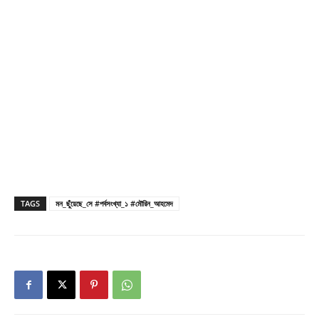
TAGS
মন_ছুঁয়েছে_সে #পর্বসংখ্যা_১ #মৌরিন_আহমেদ