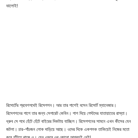
ভালোই!
রিসোর্টের প্রবেশপথেই রিসেপশন। আর তার পাশেই বসেন রিসোর্ট ম্যানেজার।
রিসেপশনের পাশে তার জন্য সেপারেট কেবিন। পাশ দিয়ে গেস্টদের যাতায়াতের রাস্তা।
ধ্রুব সে পথে হেঁটে হেঁটে বাইরের দিকটায় যাচ্ছিল। রিসেপশনের সামনে এখন কীসের যেন
জটলা। চার-পাঁচজন লোক দাড়িয়ে আছে। ওদের দিকে একপলক তাকিয়েই নিজের মতো
করে হাঁটতে থাকে ও। যেন ওসবে ওর কোনো আগ্রহই নেই!