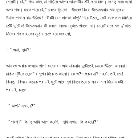
মেয়েটা। হেঁটে গিয়ে কাছে না দাড়িয়ে আগের জায়গাটায় ঠাঁই করে নিল। কিন্তু সদয় হলো
অপর পক্ষ। দ্রুত পায়ে হেঁটে দুরত্ব ঘুঁচালো। উদ্বেগ কিংবা উত্তেজনায় তার বুকেও
উথাল-পাথাল ঝড় উঠেছে! শরীরটা যেন হালকা কাঁপুনি দিয়ে উঠছে, সেই সঙ্গে তাল মিলিয়ে
ঠোঁট দু’টোও! উত্তেজনায় কী করলো নিজেও বুঝতে পারলো না। মেয়েটার কোমল দু’ হাত
নিজের শক্ত হাতের মুঠোয় চেপে ধরে শুধোলো,
– ” অনা, তুমি?”
আবারও অবাক হওয়ার পালা! সম্বোধন আর ডাকনাম দুটোতেই চমকে উঠলো অনন্যা।
চকিত দৃষ্টিতে ছেলেটার মুখের দিকে তাকালো। কে ও?– ধ্রুব না?– হ্যাঁ, তাই তো!
কিন্তু– বিস্ময়ে অনেক প্রশ্নই ছুটে আসে মুখ বিবরে তবে সেসব সামাল দিয়ে একটা
প্রশ্নই করলো,
-” আপনি এখানে?”
-” প্রশ্নটা কিন্তু আমি আগে করেছি– তুমি এখানে কি করছো?”
বলেই সম্বিৎ ফিরে পাওয়ার মতো করে হাত ছেড়ে দিলো ওর। নিজের বোকামিতা বেশ