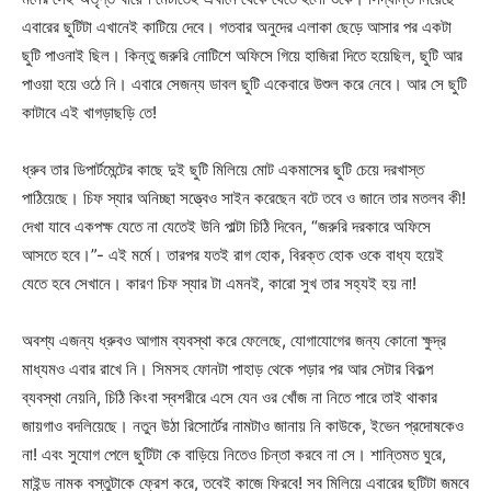
এবারের ছুটিটা এখানেই কাটিয়ে দেবে। গতবার অনুদের এলাকা ছেড়ে আসার পর একটা
ছুটি পাওনাই ছিল। কিন্তু জরুরি নোটিশে অফিসে গিয়ে হাজিরা দিতে হয়েছিল, ছুটি আর
পাওয়া হয়ে ওঠে নি। এবারে সেজন্য ডাবল ছুটি একেবারে উশুল করে নেবে। আর সে ছুটি
কাটাবে এই খাগড়াছড়ি তে!
ধ্রুব তার ডিপার্টমেন্টের কাছে দুই ছুটি মিলিয়ে মোট একমাসের ছুটি চেয়ে দরখাস্ত
পাঠিয়েছে। চিফ স্যার অনিচ্ছা সত্ত্বেও সাইন করেছেন বটে তবে ও জানে তার মতলব কী!
দেখা যাবে একপক্ষ যেতে না যেতেই উনি পাল্টা চিঠি দিবেন, “জরুরি দরকারে অফিসে
আসতে হবে।”- এই মর্মে। তারপর যতই রাগ হোক, বিরক্ত হোক ওকে বাধ্য হয়েই
যেতে হবে সেখানে। কারণ চিফ স্যার টা এমনই, কারো সুখ তার সহ্যই হয় না!
অবশ্য এজন্য ধ্রুবও আগাম ব্যবস্থা করে ফেলেছে, যোগাযোগের জন্য কোনো ক্ষুদ্র
মাধ্যমও এবার রাখে নি। সিমসহ ফোনটা পাহাড় থেকে পড়ার পর আর সেটার বিকল্প
ব্যবস্থা নেয়নি, চিঠি কিংবা স্বশরীরে এসে যেন ওর খোঁজ না নিতে পারে তাই থাকার
জায়গাও বদলিয়েছে। নতুন উঠা রিসোর্টের নামটাও জানায় নি কাউকে, ইভেন প্রদোষকেও
না! এবং সুযোগ পেলে ছুটিটা কে বাড়িয়ে নিতেও চিন্তা করবে না সে। শান্তিমত ঘুরে,
মাইন্ড নামক বস্তুটাকে ফ্রেশ করে, তবেই কাজে ফিরবে! সব মিলিয়ে এবারের ছুটিটা জমবে