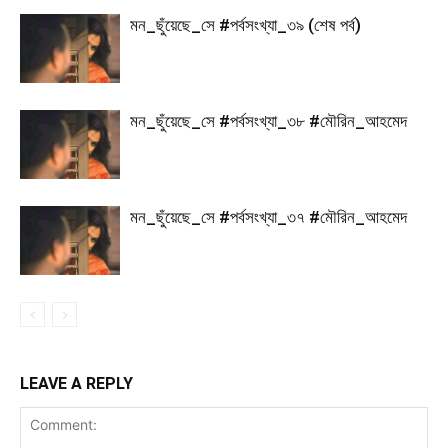
মন_ছুঁয়েছে_সে #পর্বসংখ্যা_৩৯ (শেষ পর্ব)
মন_ছুঁয়েছে_সে #পর্বসংখ্যা_৩৮ #মৌরিন_আহমেদ
মন_ছুঁয়েছে_সে #পর্বসংখ্যা_৩৭ #মৌরিন_আহমেদ
LEAVE A REPLY