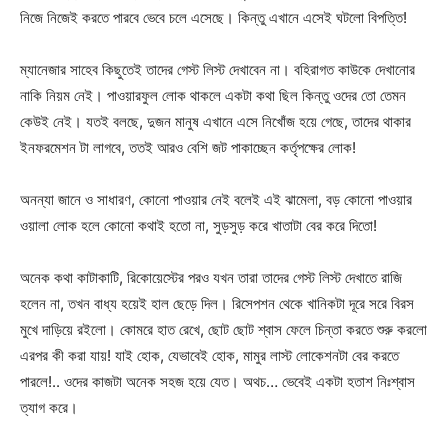
নিজে নিজেই করতে পারবে ভেবে চলে এসেছে। কিন্তু এখানে এসেই ঘটলো বিপত্তি!
ম্যানেজার সাহেব কিছুতেই তাদের গেস্ট লিস্ট দেখাবেন না। বহিরাগত কাউকে দেখানোর
নাকি নিয়ম নেই। পাওয়ারফুল লোক থাকলে একটা কথা ছিল কিন্তু ওদের তো তেমন
কেউই নেই। যতই বলছে, দুজন মানুষ এখানে এসে নিখোঁজ হয়ে গেছে, তাদের থাকার
ইনফরমেশন টা লাগবে, ততই আরও বেশি জট পাকাচ্ছেন কর্তৃপক্ষের লোক!
অনন্যা জানে ও সাধারণ, কোনো পাওয়ার নেই বলেই এই ঝামেলা, বড় কোনো পাওয়ার
ওয়ালা লোক হলে কোনো কথাই হতো না, সুড়সুড় করে খাতাটা বের করে দিতো!
অনেক কথা কাটাকাটি, রিকোয়েস্টের পরও যখন তারা তাদের গেস্ট লিস্ট দেখাতে রাজি
হলেন না, তখন বাধ্য হয়েই হাল ছেড়ে দিল। রিসেপশন থেকে খানিকটা দূরে সরে বিরস
মুখে দাড়িয়ে রইলো। কোমরে হাত রেখে, ছোট ছোট শ্বাস ফেলে চিন্তা করতে শুরু করলো
এরপর কী করা যায়! যাই হোক, যেভাবেই হোক, মামুর লাস্ট লোকেশনটা বের করতে
পারলে!.. ওদের কাজটা অনেক সহজ হয়ে যেত। অথচ… ভেবেই একটা হতাশ নিঃশ্বাস
ত্যাগ করে।