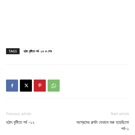
TAGS
হঠাৎ বৃষ্টিতে পর্ব -১৩ ও শেষ
Previous article
Next article
হঠাৎ বৃষ্টিতে পর্ব -১২
অপ্রেমের গল্পটা যেভাবে শুরু হয়েছিলো
পর্ব-১