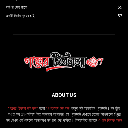
বর্ষণের সেই রাতে
59
একটি নির্জন প্রহর চাই
57
ABOUT US
"গল্পের ঠিকানা ডট কম"
হলো
“গল্পপোকা ডট কম”
কতৃক সৃষ্ট অনলাইন প্লাটর্ফম। মন ছুঁয়ে
যাওয়া সব গল্প-কবিতা নিয়ে সাজানো আমাদের এই প্লাটর্ফম যেখানে রয়েছে আপনাদের প্রিয়
সব লেখক লেখিকাদের অসাধারণ সব গল্প এবং কবিতা। বিস্তারিত জানতে
এখানে ক্লিক করুন