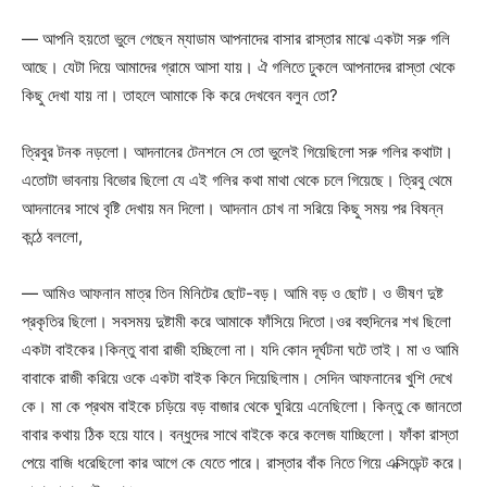
— আপনি হয়তো ভুলে গেছেন ম্যাডাম আপনাদের বাসার রাস্তার মাঝে একটা সরু গলি
আছে। যেটা দিয়ে আমাদের গ্রামে আসা যায়। ঐ গলিতে ঢুকলে আপনাদের রাস্তা থেকে
কিছু দেখা যায় না। তাহলে আমাকে কি করে দেখবেন বলুন তো?
ত্রিবুর টনক নড়লো। আদনানের টেনশনে সে তো ভুলেই গিয়েছিলো সরু গলির কথাটা।
এতোটা ভাবনায় বিভোর ছিলো যে এই গলির কথা মাথা থেকে চলে গিয়েছে। ত্রিবু থেমে
আদনানের সাথে বৃষ্টি দেখায় মন দিলো। আদনান চোখ না সরিয়ে কিছু সময় পর বিষন্ন
কন্ঠে বললো,
— আমিও আফনান মাত্র তিন মিনিটের ছোট-বড়। আমি বড় ও ছোট। ও ভীষণ দুষ্ট
প্রকৃতির ছিলো। সবসময় দুষ্টামী করে আমাকে ফাঁসিয়ে দিতো।ওর বহুদিনের শখ ছিলো
একটা বাইকের।কিন্তু বাবা রাজী হচ্ছিলো না। যদি কোন দূর্ঘটনা ঘটে তাই। মা ও আমি
বাবাকে রাজী করিয়ে ওকে একটা বাইক কিনে দিয়েছিলাম। সেদিন আফনানের খুশি দেখে
কে। মা কে প্রথম বাইকে চড়িয়ে বড় বাজার থেকে ঘুরিয়ে এনেছিলো। কিন্তু কে জানতো
বাবার কথায় ঠিক হয়ে যাবে। বন্ধুদের সাথে বাইকে করে কলেজ যাচ্ছিলো। ফাঁকা রাস্তা
পেয়ে বাজি ধরেছিলো কার আগে কে যেতে পারে। রাস্তার বাঁক নিতে গিয়ে এক্সিডেন্ট করে।