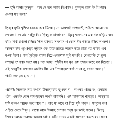
— তুমি আমার ফুসফুস। আর সে হবে আমার নিঃশ্বাস। ফুসফুস ছাড়া কি নিঃশ্বাস
নেওয়া যায় বলো?
ত্রিবুর মুখটা খুশিতে চকচক করে উঠলো। সে আসলেই ভাগ্যবতী, তাইতো আদনানকে
পেয়েছে। যে তার সবটুকু দিয়ে ত্রিবুকে ভালোবাসে।ত্রিবু আদনানের এক বাহু জড়িয়ে ধরে
কাঁধে মাথা রাখলো।নিচের দিকে তাকিয়ে সাবধানে পা ফেলে ধীর গতিতে হাঁটতে লাগলো।
আদনান তার প্রাণপ্রিয় স্ত্রীকে এক হাতে জড়িয়ে আরেক হাতে ছাতা ধরে বাড়ির পথে
রওনা দিলো। লাল টুকটুকে ছাতার নিচে একজোড়া সুখী দম্পতি। দেখতে কি যে সুন্দর
লাগছে! তা বলার মতো নয়। মনে হচ্ছে, পৃথিবীর সব সুখ এসে তাদের কাছে ধরা দিয়েছে।
এই রোমান্টিক ওয়েদারে আরজিৎ সিং-এর “মোহাব্বত বার্সা দে না তু, সাবান আয়া।”
গানটা হলে মন্দ হতো না।
পরিশিষ্টঃ নিজেকে নিয়ে কখনো হীনমন্যতায় ভুগবেন না। আপনার গায়ের রং, চেহারার
গঠন, এমনকি কোন অঙ্গপ্রত্যঙ্গ আপনি বানাননি। এটা আল্লাহর প্রদত্ত। আল্লাহর
সৃষ্টি কখনও অসুন্দর হতে পারে না। তাই যা আছে তা নিয়ে খুশি থাকুন। মানুষের কথা
এড়িয়ে যেতে শিখুন। ভালো কাজে উৎসাহ দেওয়ার মানুষ খুব কমই পাবেন। কিন্তু
উৎসাহ দমনের মানুষের আকাল নেই। কঠিন সময়ে একাই সংগ্রাম করতে হয়।সবার