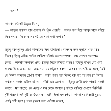
— কেনো?
আদনান ফটাফট উত্তর দিলো,
— আম্মুকে বলতাম তার ছেলের বউ খুঁজে পেয়েছি। তারপর কল দিয়ে আম্মুর হাতে ধরিয়ে
দিয়ে বলবো, “নাও,ছেলের বউয়ের সাথে কথা বলো।”
ত্রিবু অবিশ্বাস্য চোখে আদনানের দিকে তাকালো। আদনান ভুবন ভুলানো এক হাসি
দিলো। ত্রিবু এদিক সেদিক তাকিয়ে ছটফট করতে লাগলো। তার ভেতরে তোলপাড়
চলছে। আদনান নিষ্পলক চোখে ত্রিবুর দিকে তাকিয়ে আছে। ত্রিবুর সাধ্যি নেই সেই
চোখের দিকে তাকানোর। তাহলে সে যে স্ট্রোক করবে। একবার বলতে ইচ্ছে হলো, “এই
যে মিস্টার আদনান চোখটা নামান। আমি পাগল হলে কিন্তু তার দায় আপনার।” কিন্তু
কথাগুলো গলায় আটকে রইলো। ঠোঁটে আর এলো না। ত্রিবুর মনটা এখন পালাই পালাই
করছে। মন চাইছে এক দৌড়ে এখান থেকে পালাতে। বাইরে তাকিয়ে দেখলো ঝিরিঝিরি
বৃষ্টি পরছে। এই বৃষ্টিতে ভিজবে না। তাই দিলো এক দৌড়। আদনানের বিষয়টা বুঝতে
একটু দেরী হলো। যখন বুঝলো তখন চেচিয়ে বললো,