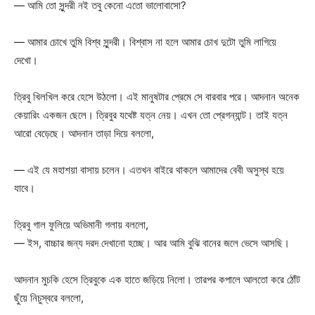
— আমি তো সুন্দরী নই তবু কেনো এতো ভালোবাসো?
— আমার চোখে তুমি বিশ্ব সুন্দরী। বিশ্বাস না হলে আমার চোখ দুটো তুমি লাগিয়ে
দেখো।
ত্রিবু খিলখিল করে হেসে উঠলো। এই মানুষটার প্রেমে সে বারবার পরে। আদনান অনেক
কেয়ারিং একজন ছেলে। ত্রিবুর যথেষ্ট যত্ন নেয়। এখন তো প্রেগন্যান্ট। তাই যত্ন
আরো বেড়েছে। আদনান তাড়া দিয়ে বললো,
— এই যে মহাশয়া বাসায় চলেন। এতখন বাইরে থাকলে আমাদের বেবী অসুস্থ হয়ে
যাবে।
ত্রিবু গাল ফুলিয়ে অভিমানী গলায় বললো,
— ইস, বাচ্চার জন্য দরদ দেখানো হচ্ছে। আর আমি বুঝি বানের জলে ভেসে আসছি।
আদনান মুচকি হেসে ত্রিবুকে এক হাতে জড়িয়ে নিলো। তারপর কপালে আলতো করে ঠোঁট
ছুঁয়ে নিচুস্বরে বললো,