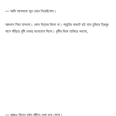
— আমি আপনাকে ভূত ভেবে নিয়েছিলাম।
আদনান স্মিত হাসলো। কোন উত্তর দিলো না। প্যান্টের পকেটে দুই হাত ঢুকিয়ে ত্রিবুর
পাশে দাঁড়িয়ে বৃষ্টি দেখায় মনোযোগ দিলো। বৃষ্টির দিকে তাকিয়ে বললো,
— আজও কিন্তু হঠাৎ বৃষ্টিতে দেখা হয়ে গেলো।