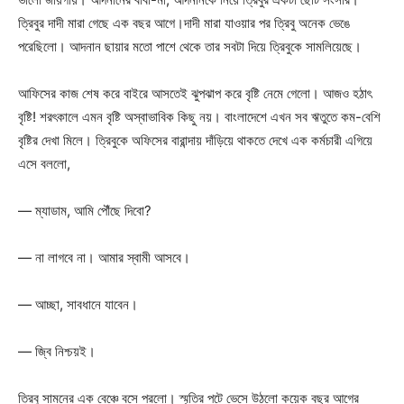
ত্রিবুর দাদী মারা গেছে এক বছর আগে।দাদী মারা যাওয়ার পর ত্রিবু অনেক ভেঙে
পরেছিলো। আদনান ছায়ার মতো পাশে থেকে তার সবটা দিয়ে ত্রিবুকে সামলিয়েছে।
আফিসের কাজ শেষ করে বাইরে আসতেই ঝুপঝাপ করে বৃষ্টি নেমে গেলো। আজও হঠাৎ
বৃষ্টি! শরৎকালে এমন বৃষ্টি অস্বাভাবিক কিছু নয়। বাংলাদেশে এখন সব ঋতুতে কম-বেশি
বৃষ্টির দেখা মিলে। ত্রিবুকে অফিসের বারান্দায় দাঁড়িয়ে থাকতে দেখে এক কর্মচারী এগিয়ে
এসে বললো,
— ম্যাডাম, আমি পৌঁছে দিবো?
— না লাগবে না। আমার স্বামী আসবে।
— আচ্ছা, সাবধানে যাবেন।
— জ্বি নিশ্চয়ই।
ত্রিবু সামনের এক বেঞ্চে বসে পরলো। স্মৃতির পটে ভেসে উঠলো কয়েক বছর আগের