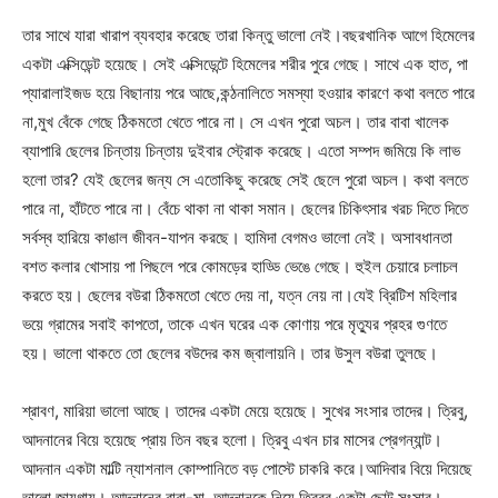
তার সাথে যারা খারাপ ব্যবহার করেছে তারা কিন্তু ভালো নেই।বছরখানিক আগে হিমেলের
একটা এক্সিডেন্ট হয়েছে। সেই এক্সিডেন্টে হিমেলের শরীর পুরে গেছে। সাথে এক হাত, পা
প্যারালাইজড হয়ে বিছানায় পরে আছে,কন্ঠনালিতে সমস্যা হওয়ার কারণে কথা বলতে পারে
না,মুখ বেঁকে গেছে ঠিকমতো খেতে পারে না। সে এখন পুরো অচল। তার বাবা খালেক
ব্যাপারি ছেলের চিন্তায় চিন্তায় দুইবার স্ট্রোক করেছে। এতো সম্পদ জমিয়ে কি লাভ
হলো তার? যেই ছেলের জন্য সে এতোকিছু করেছে সেই ছেলে পুরো অচল। কথা বলতে
পারে না, হাঁটতে পারে না। বেঁচে থাকা না থাকা সমান। ছেলের চিকিৎসার খরচ দিতে দিতে
সর্বস্ব হারিয়ে কাঙাল জীবন-যাপন করছে। হামিদা বেগমও ভালো নেই। অসাবধানতা
বশত কলার খোসায় পা পিছলে পরে কোমড়ের হাড্ডি ভেঙে গেছে। হুইল চেয়ারে চলাচল
করতে হয়। ছেলের বউরা ঠিকমতো খেতে দেয় না, যত্ন নেয় না।যেই ব্রিটিশ মহিলার
ভয়ে গ্রামের সবাই কাপতো, তাকে এখন ঘরের এক কোণায় পরে মৃত্যুর প্রহর গুণতে
হয়। ভালো থাকতে তো ছেলের বউদের কম জ্বালায়নি। তার উসুল বউরা তুলছে।
শ্রাবণ, মারিয়া ভালো আছে। তাদের একটা মেয়ে হয়েছে। সুখের সংসার তাদের। ত্রিবু,
আদনানের বিয়ে হয়েছে প্রায় তিন বছর হলো। ত্রিবু এখন চার মাসের প্রেগন্যান্ট।
আদনান একটা মাল্টি ন্যাশনাল কোম্পানিতে বড় পোস্টে চাকরি করে।আদিবার বিয়ে দিয়েছে
ভালো জায়গায়। আদনানের বাবা-মা, আদনানকে নিয়ে ত্রিবুর একটা ছোট সংসার।