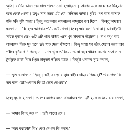
স্মৃতি। যেদিন আদনানের সাথে প্রথম দেখা হয়েছিলো। তারপর একে একে কত দিন,মাস,
বছর কেটে গেলো। তবুও মনে হচ্ছে এই তো সেদিনের ঘটনা। বৃষ্টির বেগ কমে আসছে।
গুড়ি গুড়ি বৃষ্টি পরছে।ত্রিবু কয়েকবার আদনানের নাম্বারে কল দিলো। কিন্তু আদনান
ধরলো না। রিং হয়ে আপনাআপনি কেটে গেলো।ত্রিবু আর কল দিলো না। মোবাইলটা
সাইড ব্যাগে রেখে গুটি গুটি পায়ে বাইরে এসে খুব সাবধানে দাঁড়ালো। চোখ বন্ধ করে
আকাশের দিকে মুখ তুলে দুই হাত মেলে দাঁড়ালো। কিছু সময় পর হঠাৎ খেয়াল হলো তার
শরীরে বৃষ্টির পানি পরছে না। চোখ খুলে তাকিয়ে দেখলো বছর খানিক আগের মতো লাল
টুকটুকে ছাতা নিয়ে প্রিয় মানুষটা দাঁড়িয়ে আছে। কিছুটা ধমকের সুরে বললো,
— তুমি বদলালে না ত্রিবু। এই অবস্থায় তুমি বাইরে দাঁড়িয়ে ভিজছো? পরে গেলে কি
হবে বলো তো?একবার কি তা ভেবে দেখেছো?
ত্রিবু মুচকি হাসলো। তারপর এগিয়ে এসে আদনানের গলা দুই হাতে জড়িয়ে ধরে বললো,
— আমার কিচ্ছু হবে না। তুমি আছো তো।
— আরে করছোটা কি? কেউ দেখলে কি বলবে?