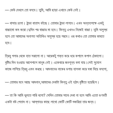
— কেউ দেখলে তো বলবে। তুমি, আমি ছাড়া এখানে কেউ নেই।
— বাসায় চলো। ঠান্ডা বাতাস বইছে। তোমার ঠান্ডা লাগবে। এখন অন্ততপক্ষে একটু
বাচ্চামো কম করো।দুদিন পর বাচ্চার মা হবে। কিন্তু এখনও নিজেই বাচ্চা। তুমি অসুস্থ
হলে তো আমাদের অনাগত অতিথিও অসুস্থ হয়ে পরবে। ওর কথাও তো তোমার ভাবতে
হবে।
ত্রিবু গলার থেকে হাত সরালো না। আরেকটু শক্ত করে ধরে কপালে কপাল ঠেকালো।
বৃষ্টির দিন হওয়ায় আশেপাশে মানুষ নেই। একেবারে জনশূন্য বলা যায়।সেই সুযোগ
কাজে লাগিয়ে ত্রিবু এমন করছে। আদনানের নাকের ডগায় হালকা করে ঘষা দিয়ে বললো,
— তোমার মনে আছে আদনান,আমাদের দেখাটা কিন্তু এই হঠাৎ বৃষ্টিতে হয়েছিল।
— তা কি আমি ভুলতে পারি বলো? সেদিন তোমার সাথে দেখা না হলে আমি এতো গুণবতী
একটা বউ পেতাম না। আল্লাহর কাছে লাখো কোটি কোটি শুকরিয়া তার জন্য।