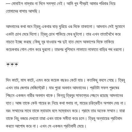
— মোবাইল নাম্বার না দিলে সমস্যা নেই। আমি খুব শীঘ্রই আমার পরিবার নিয়ে
তোমাদের বাসায় আসছি।
আদনানের কথা শুনে ত্রিবু একবার ঘাড় ঘুরিয়ে ওর দিকে তাকালো। আদনান সেই সুযোগে
একটা চোখ মেরে দিলো। ত্রিবু চোখ পাকিয়ে ফের ছুটলো। তার এখন তাতাথৈথৈ করে
নাচতে ইচ্ছে করছে।কিছু দূর যাওয়ার পর দুই হাত মেলে আকাশের দিকে তাকিয়ে
কয়েকবার গোল গোল করে ঘুরলো। তারপর খুশিমনে লাফাতে লাফাতে বাড়ির পথ ধরলো।
☔☔☔
দিন কাটে, মাস কাটে, এমন করে কয়েক বছরও কেটে যায়। কতকিছু বদলে গেছে। ত্রিবু
এখন তার জেলার মেজিস্ট্রেট। যার পুরো অবদান আদনানের। প্রতিটা সফল পুরুষের
পিছনে একজন নারীর অবদান থাকে। কিন্তু ত্রিবুর সাফল্যের পেছনে রয়েছে আদনানের
হাত। আজ তাকে কেউ গায়ের রং নিয়ে কথা শুনায় না, মায়ের চরিত্রহীন অপবাদ দেয় না।
বরং সম্মানের সাথে তাকে ম্যাডাম বলে সম্বোধন করে। গ্রামে তার অনেক সম্মান। যারা
তাকে নিচু নজরে দেখতো তারা এখন তাকে সমীহা করে চলে। ত্রিবু অন্যায়ের প্রতিবাদ
করতে আপোষ করে না। এখন সে একজন প্রতিবাদী মেয়ে।