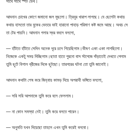
সাথে সাথে স্পট ডেথ।
আদনান চোখের কোণে জমানো জল মুছলো। ত্রিবুর খারাপ লাগছে। যে ছেলেটা কথায়
কথায় হাসতো তার বুকের ভেতরে ভাই হারানো পাহাড় পরিমাণ কষ্ট জমে আছে। অথচ সে
তা টের পায়নি। আদনান গলার স্বর বদলে বললো,
— হাঁটতে হাঁটতে সেদিন অনেক দূরে চলে গিয়েছিলাম।ভীষণ একা একা লাগছিলো।
নিজেকে একটু সময় দিচ্ছিলাম।ছাতা হাতে পুরনো বাস স্টপেজে দাঁড়াতেই দেখতে পেলাম
তুমি ছুটে বিশাল ব্রীজের দিকে ছুটছো। তারপরের ঘটনা তো তুমি জানোই।
আদনান কথাটা শেষ করে জিহ্বায় কামড় দিয়ে অপরাধী ভঙ্গিতে বললো,
— সরি সরি আপনাকে তুমি করে বলে ফেললাম।
— না কোন সমস্যা নেই। তুমি করে বলতে পারেন।
— অনুমতি যখন দিয়েছো তাহলে এখন তুমি করেই বলবো।