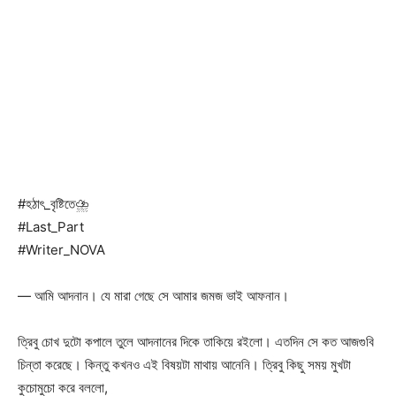
#হঠাৎ_বৃষ্টিতে⛈️
#Last_Part
#Writer_NOVA
— আমি আদনান। যে মারা গেছে সে আমার জমজ ভাই আফনান।
ত্রিবু চোখ দুটো কপালে তুলে আদনানের দিকে তাকিয়ে রইলো। এতদিন সে কত আজগুবি
চিন্তা করেছে। কিন্তু কখনও এই বিষয়টা মাথায় আনেনি। ত্রিবু কিছু সময় মুখটা
কুচোমুচো করে বললো,