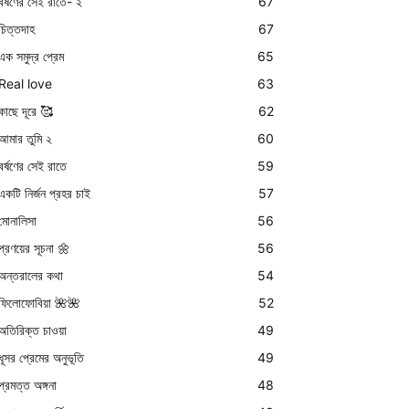
বর্ষণের সেই রাতে- ২
67
চিত্তদাহ
67
এক সমুদ্র প্রেম
65
Real love
63
কাছে দূরে 🥰
62
আমার তুমি ২
60
বর্ষণের সেই রাতে
59
একটি নির্জন প্রহর চাই
57
মোনালিসা
56
প্রণয়ের সূচনা 🌼
56
অন্তরালের কথা
54
ফিলোফোবিয়া 🌺🌺
52
অতিরিক্ত চাওয়া
49
ধূসর প্রেমের অনুভূতি
49
প্রমত্ত অঙ্গনা
48