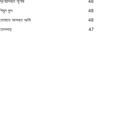
প্রণয়াসক্ত পূর্ণিমা
48
শিমুল ফুল
48
তোমাতে আসক্ত আমি
48
তোলপাড়
47