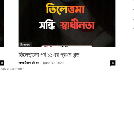
তিলেত্তমা
তিলেত্তমা পর্ব ১১এর প্রথম খন্ড
গল্পের ঠিকানা ডট কম
-
June 30, 2020
0
0
 Advertisement -