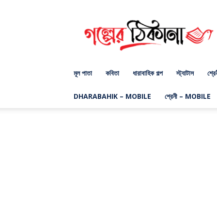
গল্পের
ঠিকানা
ডট
কম
মূল পাতা
কবিতা
ধারাবাহিক গল্প
স্ট্যাটাস
শ্রে
DHARABAHIK – MOBILE
শ্রেনী – MOBILE