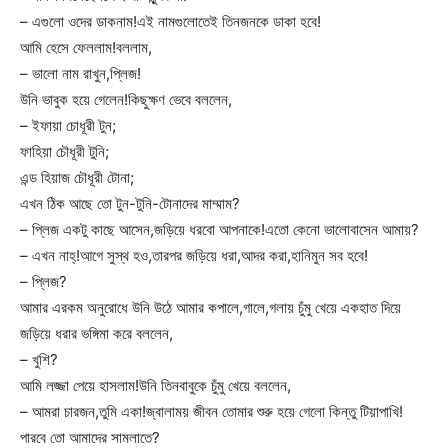
– এগুলো ওদের ডাকনাম!এই নামগুলোতেই তিনজনকে ডাকা হবে!
আমি হেসে ফেললাম!বললাম,
– ভালো নাম রাখুন,প্লিজ!
উনি ভাবুক হয়ে গেলেন!কিছুক্ষণ ভেবে বললেন,
– ইফায়া চোধূরী টুন;
ফাহিয়া চৌধূরী টুনি;
এন্ড হিয়াজ চৌধূরী টোনা;
এখন ঠিক আছে তো টুন-টুনি-টোনাদের মাম্মাম?
– প্লিজ একটু কাছে আসেন,জড়িয়ে ধরবো আপনাকে!এতো কেনো ভালোবাসেন আমায়?
– এখন নাহ্!আগে সুস্থ হও,তারপর জড়িয়ে ধরা,আদর করা,হানিমুন সব হবে!
– প্লিজ?
আমার এরকম অনুরোধে উনি উঠে আমার কপালে,গালে,গলায় চুঁমু খেয়ে একহাত দিয়ে
জড়িয়ে ধরার ভঙ্গিমা করে বললেন,
– খুশি?
আমি লজ্জা পেয়ে হাসলাম!উনি তিনবাবুকে চুঁমু খেয়ে বললেন,
– আমরা চারজন,তুমি একা!জ্বালাময় জীবন তোমার শুরু হয়ে গেলো কিন্তু টিয়াপাখি!
পারবে তো আমাদের সামলাতে?