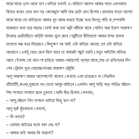
মাঝে মাঝে এসে থেকে যান।ভাইয়া যখনই এ-বাড়িতে আসেন আমার সাথে এমনভাবে
বিহেভ করেন দেখে মনে হয় কোনজন্মে আমি তার ছোট বোন ছিলাম।ব্যবহার কত্ত ভালো!
মাঝে মাঝে তো ভাইয়াকে আমার খুব আদর করতে ইচ্ছে করে কিন্তু পারি না,সম্পর্কটা
মাঝখানে বাধা হয়ে দাড়ায়।যাস্ট কথা বলা অব্দি আঁটকে থাকে।মাহিন আর ইয়াশ সারাক্ষণ
চিৎকার চেচাঁমেঁচিতে বাড়িটা মাথায় তুলে রাখে।আন্টিতো রীতিমতো আমার উপর হামলা
চালানো শুরু করে দিয়েছেন।কিছুক্ষণ পর পরই এটা বানিয়ে আনছে তো ওটা বানিয়ে
আনছেন।একটু খেয়ে রেখে দিলে ভাবে যে খাবারটা পছন্ট হয়নি।নতুন আইটেম বানিয়ে
আনে।ইফাজ তো হাত-পা ছড়িয়ে আরাম-আয়েশেই ব্যস্ত থাকে,তার যে দুশ্চিন্তার দিন
শেষ।বিন্দাস ঘুরে বেড়াচ্ছেন!আর সারাক্ষণ দুষ্টুমি!
আপু সারাক্ষণ আমার আশেপাশেই থাকেন।কখনো একা ছাড়ছেন না।নিয়মিত
হাঁটাহাঁটি,খাওয়া,ঘুমানো সব যেনো আপুর দায়িত্ব।একদিন আপু শাড়ি পড়ে শাড়ির আঁচলে
পিন লাগাতে লাগাতে রুমে ঢুকলো।আমি শুঁয়ে ছিলাম।বললাম,
– আপু,আঁচলে পিন লাগালে ভাইয়া কিছু বলে না?
আপু ভ্রুঁ কুঁচকালো।বললো,
– কি বলবে?
– তোমার ভাইয়ের মতো বকা দেয় না?
– আমার ভাই আবার কি করলো?