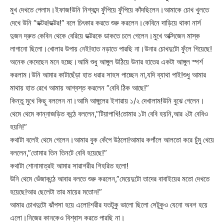
মুখ দেখতে পেলাম।ইফাজ!উনি নিশ্বব্দে ফুঁপিয়ে ফুঁপিয়ে কাঁদছিলেন।আমাকে চোখ খুলতে
দেখে উনি “ডক্টর!ডক্টর!” বলে চিৎকার করতে শুরু করলেন।কেবিনে দাড়িয়ে থাকা নার্স
দুজন দ্রুত কেবিন থেকে বেরিয়ে ডক্টরকে ডাকতে চলে গেলেন।মুখে অক্সিজেন মাস্ক
লাগানো ছিলো।খোলার উপায় নেই!হাত নড়াতে পারছি না।উনার চোখদুটো ফুঁলে গিয়েছে!
অনেক কেদেছেন মনে হচ্ছে।আমি শুধু আঙ্গুল উঠিয়ে উনার হাতের একটা আঙ্গুল স্পর্শ
করলাম।উনি আমার কাটাছেঁড়া হাত ধরার সাহস পাচ্ছেন না,যদি ব্যাথা পাই!শুধু আমার
মাথায় হাত রেখে আমায় আশ্বস্ত করলেন “বেবি ঠিক আছে!”
কিন্তু মুখে কিছু বললেন না।আমি আঙ্গুলের ইশারায় ১/২ দেখালাম!উনি বুঝে গেলেন।
থেমে থেমে কান্নাজড়িত কন্ঠে বললেন,”টিয়াপাখি!তোমার ১টা বেবি হয়নি,আর ২টা বেবিও
হয়নি!”
কথাটা বলেই থেমে গেলেন।আমার বুক কেঁপে উঠলো!আমার কপাঁলে আলতো করে চুঁমু খেয়ে
বললেন,”তোমার তিন তিনটে বেবি হয়েছে!”
কথাটা শোনামাত্রই আমার সারাশরীর শিহরিত হলো!
উনি থেমে ভেঁজাকন্ঠে আবার বলতে শুরু করলেন,”মেয়েদুটো তাদের বাবাইয়ের মতো দেখতে
হয়েছে!আর ছেলেটা তার মায়ের মতোন!”
আমার চোখদুটো ঝাঁপসা হয়ে এলো!শরীর যতটুকু ভালো ছিলো সেটুকুও যেনো অবশ হয়ে
এলো।নিজের কানকেও বিশ্বাস করতে পারছি না।