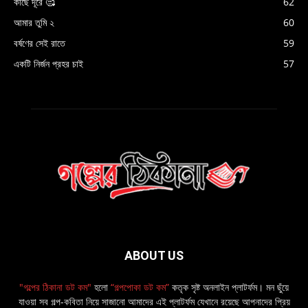
কাছে দূরে 🥰
62
আমার তুমি ২
60
বর্ষণের সেই রাতে
59
একটি নির্জন প্রহর চাই
57
ABOUT US
"গল্পের ঠিকানা ডট কম"
হলো
“গল্পপোকা ডট কম”
কতৃক সৃষ্ট অনলাইন প্লাটর্ফম। মন ছুঁয়ে
যাওয়া সব গল্প-কবিতা নিয়ে সাজানো আমাদের এই প্লাটর্ফম যেখানে রয়েছে আপনাদের প্রিয়