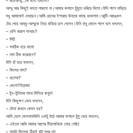
– ছিঃ!আম্মু…কি বলো এগুলো?
আম্মু আর কিছুই বলতে পারলো না।আমার কপালে চুঁমুতে ভরিয়ে দিলো।উনি পাশে দাড়িয়ে
শুধু আমাকেই দেখছেন।আমি চোখের ইশারায় উনাকে কাছে ডাকলাম।আন্টি-আঙ্কেল
টের পেয়ে আব্বু-আম্মুকে নিয়ে বাহিরে চলে গেলেন।উনি বাবু কোলে পাশে বসে বললেন,
– বেশি খারাপ লাগছে?
– উহুঁ!
– সবঠিক হয়ে যাবে!
– নাম ঠিক করেছেন?
উনি হাঁ হয়ে বললেন,
– কিসের নাম?
– ছেলের?
– কেনো?হিয়াজ!
– টুন-টুনিদের সাথে মিলিয়ে রাখুন!
উনি কিছুক্ষণ ভেবে বললেন,
– টোনা রাখলে কেমন হয়?
আমি হেসে ফেললাম!উনি একটু উঠে আমার কপালে চুঁমু খেয়ে বললেন,
– এইতো আমি আমার আগের টিয়াপাখিকে পেয়ে গেছি!
– নামটা মিলেছে ঠিকই বাট সুন্দর না!