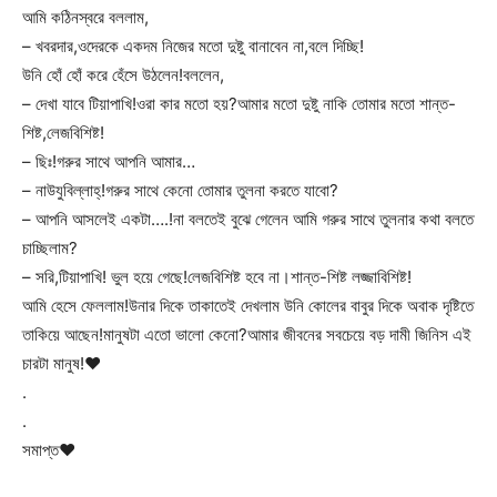
আমি কঠিনস্বরে বললাম,
– খবরদার,ওদেরকে একদম নিজের মতো দুষ্টু বানাবেন না,বলে দিচ্ছি!
উনি হোঁ হোঁ করে হেঁসে উঠলেন!বললেন,
– দেখা যাবে টিয়াপাখি!ওরা কার মতো হয়?আমার মতো দুষ্টু নাকি তোমার মতো শান্ত-
শিষ্ট,লেজবিশিষ্ট!
– ছিঃ!গরুর সাথে আপনি আমার…
– নাউযুবিল্লাহ্!গরুর সাথে কেনো তোমার তুলনা করতে যাবো?
– আপনি আসলেই একটা….!না বলতেই বুঝে গেলেন আমি গরুর সাথে তুলনার কথা বলতে
চাচ্ছিলাম?
– সরি,টিয়াপাখি! ভুল হয়ে গেছে!লেজবিশিষ্ট হবে না।শান্ত-শিষ্ট লজ্জাবিশিষ্ট!
আমি হেসে ফেললাম!উনার দিকে তাকাতেই দেখলাম উনি কোলের বাবুর দিকে অবাক দৃষ্টিতে
তাকিয়ে আছেন!মানুষটা এতো ভালো কেনো?আমার জীবনের সবচেয়ে বড় দামী জিনিস এই
চারটা মানুষ!♥
.
.
সমাপ্ত♥