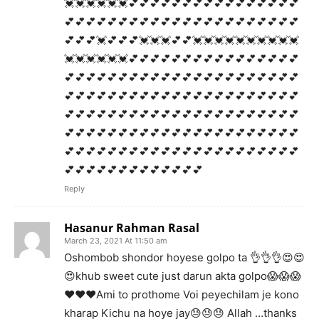
💓💓💓💓💓💓💕💕💕💕💕💕💕💕💕💕💕💕💕💕💕💕
💕💕💕💕💕💕💕💕💕💕💕💕💕💕💕💕💕💕💕💕💕💕
💕💕💕💓💕💕💕💓💓💓💕💕💓💓💓💓💓💓💓💓💓💓
💓💓💓💓💓💓💕💕💕💕💕💕💕💕💕💕💕💕💕💕💕💕
💕💕💕💕💕💕💕💕💕💕💕💕💕💕💕💕💕💕💕💕💕💕
💕💕💕💕💕💕💕💕💕💕💕💕💕💕💕💕💕💕💕💕💕💕
💕💕💕💕💕💕💕💕💕💕💕💕💕💕💕💕💕💕💕💕💕💕
💕💕💕💕💕💕💕💕💕💕💕💕💕💕💕💕💕💕💕💕💕💕
💕💕💕💕💕💕💕💕💕💕💕💕💕💕💕💕💕💕💕💕💕💕
💕💕💕💕💕💕💕💕💕💕💕💕💕
Reply
Hasanur Rahman Rasal
March 23, 2021 At 11:50 am
Oshombob shondor hoyese golpo ta 👌👌👌😍😍
😍khub sweet cute just darun akta golpo😱😱😱
❤️❤️❤️Ami to prothome Voi peyechilam je kono
kharap Kichu na hoye jay😓😓😓 Allah …thanks