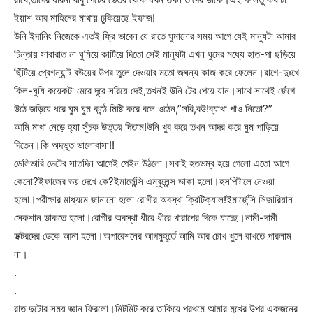
ইয়াশ আর মাহিনের মাথায় ঢুকিয়েছে ইফাজ!
উনি ইদানিং নিজেকে এতই ফ্রি ভাবেন যে রাতে ঘুমানোর সময় আগে যেই মানুষটা আমার
চিন্তায় সারারাত না ঘুমিয়ে কাটিয়ে দিতো সেই মানুষটা এখন ঘুমের মধ্যে হাত-পা ছড়িয়ে
ছিঁটিয়ে প্রেগন্যান্ট বউয়ের উপর তুলে দেওয়ার মতো জঘন্য কাজ করে ফেলেন।রাগে-দুঃখে
কিল-ঘুষি কয়েকটা মেরে দূরে সরিয়ে দেই,তখনই উনি টের পেয়ে যান।সাথে সাথেই জেঁগে
উঠে জড়িয়ে ধরে ঘুম ঘুম কন্ঠে মিষ্টি করে বলে ওঠেন,”সরি,বউ!ব্যাথা পাও নিতো?”
আমি মাথা নেড়ে হ্যা সূঁচক উত্তর দিতাম!উনি খুব করে তখন আদর করে ঘুম পাড়িয়ে
দিতেন।কি অদ্ভুত ভালোবাসা!!
ডেলিভারি ডেটের সাতদিন আগেই পেইন উঠলো।সবাই হতভম্ব হয়ে গেলো এতো আগে
কেনো?ইফাজের ভয় দেখে কে?ইমার্জেন্সি এম্বুলেন্স ডাকা হলো।হসপিটালে নেওয়া
হলো।পরীক্ষার মাধ্যমে জানানো হলো রোগীর অবস্থা ক্রিটিক্যাল!ইমার্জেন্সি সিজারিয়ান
সেকশান ডাকতে হলো।রোগীর অবস্থা ধীরে ধীরে খারাপের দিকে যাচ্ছে।নামী-দামী
ডক্টরদের ডেকে আনা হলো।অপারেশনের আগমুহূর্তে আমি আর চোখ খুলে রাখতে পারলাম
না।
.
.
রাত দুটোর সময় জ্ঞান ফিরলো।মিটমিট করে তাকিয়ে প্রথমে আমার মুখের উপর একজনের