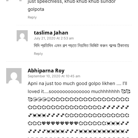
just speechless, khub khub khub sundor
golpota
Reply
taslima Jahan
July 21, 2020 At 2:53 am
দিদি প্রতিদিন এমন গল্প পড়তে নিয়মিত ভিজিট করুন গল্পের ঠিকানায়
Reply
Abhiparna Roy
September 10, 2020 At 10:45 am
Apni na just too much good golpo likhen …. I’ll
loved it….soooooooooooooo muchhhhhhh 🥰🥰
🥰😘😘😘😋💞💞💞💞💞💞💞💞💞💞💞💞💞💞💞💞💞
💞💞💞💞💞💞💞💞💞💞💞💞💞💞💞💞💕💕💕💕💕💕
💕💓💓💓💕💕💕💕💞💞💞💞💞💞💞💞💞💞💞💞💞💞
💞💞💞💖💖💖💖💖💖💖💖💞💞💞💞💞💞💓💓💓💕💕
💕💕💕💕💓💓💓💓💕💕💕💓💓💓💓💓💓💓💓💓💓💕