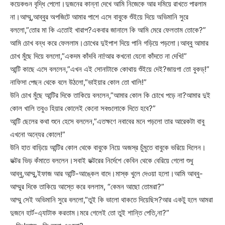
কয়েকগুন বৃদ্ধি পেলো।দুজনের কান্না দেখে আমি নিজেকে আর দমিয়ে রাখতে পারলাম
না।আম্মু,আব্বুর অপজিটে আমার পাশে এসে বাবুকে শুঁইয়ে দিয়ে অভিমানি সুরে
বললো,”তোর মা কি এতোই খারাপ?একবার জানালে কি আমি মেরে ফেলতাম তোকে?”
আমি চোখ বন্ধ করে ফেললাম।চোখের দুইপাশ দিয়ে পানি গড়িয়ে পড়লো।আব্বু আমার
চোখ মুঁছে দিয়ে বললো,”একদম কাঁদবি না!আর কখনো যেনো কাঁদতে না দেখি!”
আন্টি কাছে এসে বললেন,”এখন এই সোনাটাকে কোথায় শুঁইয়ে দেই?জায়গা তো বুকড্!”
নাফিসা পেছন থেকে বলে উঠলো,”ভাইয়ার কোল তো খালি!”
উনি চোখ মুঁছে আন্টির দিকে তাকিয়ে বললেন,”আমার কোল কি চোখে পড়ে না?আমার দুই
কোল খালি তবুও হিয়ার কোলেই কেনো সবগুলোকে দিতে হবে?”
আন্টি ছেলের কথা শুনে হেসে বললেন,”এতক্ষণে নবাবের মনে পড়লো তার আরেকটা বাবু
এখনো অন্যের কোলে!”
উনি হাত বাড়িয়ে আন্টির কোল থেকে বাবুকে নিয়ে অজস্র চুঁমুতে বাবুকে ভরিয়ে দিলেন।
ডক্টর ভিড় কঁমাতে বললেন।সবাই ডক্টরের নির্দেশে কেবিন থেকে বেরিয়ে গেলো শুধু
আব্বু,আম্মু,ইফাজ আর আন্টি-আঙ্কেল বাদে।মাস্ক খুলে দেওয়া হলো।আমি আব্বু-
আম্মুর দিকে তাকিয়ে আস্তে করে বললাম, “কেমন আছো তোমরা?”
আম্মু সেই অভিমানি সুরে বললো,”তুই কি ভালো থাকতে দিয়েছিস?আর একটু হলে আমরা
দুজনে হার্ট-এ্যাটাক করতাম।মরে গেলেই তো তুই শান্তি পেতি,না?”