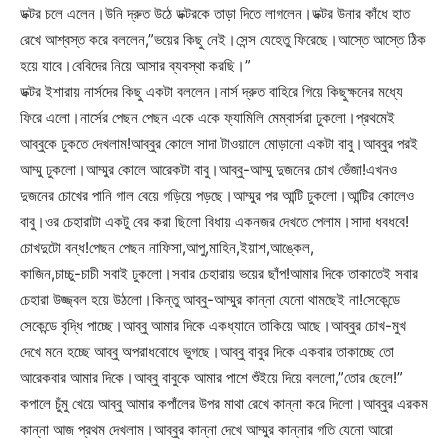
ডক্টর চলে এলেন।উনি দ্রুত উঠে ডক্টরকে তাড়া দিতে লাগলেন।ডক্টর উনার কাঁধে হাত
রেখে আশ্বস্ত করে বললেন,”ভয়ের কিছু নেই।সেন্স যেহেতু ফিরেছে।আস্তে আস্তে ঠিক
হয়ে যাবে।বেবিদের নিয়ে আসার ব্যবস্থা করছি।”
ডক্টর ইশারায় নার্সদের কিছু একটা বললেন।নার্স দ্রুত বাহিরে গিয়ে কিছুক্ষনের মধ্যে
ফিরে এলো।নার্সের পেছন পেছন একে একে ফ্যামিলি মেম্বার্সরা ঢুকলো।প্রথমেই
আব্বুকে ঢুকতে দেখলাম!আব্বুর কোলে সাদা টাওয়ালে মোড়ানো একটা বাবু।আব্বুর পরই
আম্মু ঢুকলো।আম্মুর কোলে আরেকটা বাবু।আব্বু-আম্মু দুজনের চোখ ভেঁজা!এখনও
দুজনের চোখের পানি গাল বেয়ে গড়িয়ে পড়ছে।আম্মুর পর আন্টি ঢুকলো।আন্টির কোলেও
বাবু।ওর চেহারাটা একটু বের করা ছিলো বিধায় একনজর দেখতে পেলাম।সাদা ধবধবে!
চোখদুটো বন্ধ!পেছন পেছন নাফিসা,আপু,মাহিন,ইয়াশ,আঙ্কেল,
কাজিন,চাচ্চু-চাচী সবাই ঢুকলো।সবার চেহারায় ভয়ের ছাঁপ!আমার দিকে তাকাতেই সবার
চেহারা উজ্জ্বল হয়ে উঠলো।কিন্তু আব্বু-আম্মুর কান্না যেনো থামছেই না!সেকেন্ডে
সেকেন্ডে বৃদ্ধি পাচ্ছে।আব্বু আমার দিকে একধ্যানে তাকিয়ে আছে।আব্বুর চোখ-মুখ
দেখে মনে হচ্ছে আব্বু অপরাধবোধে ভুগছে।আব্বু বাবুর দিকে একবার তাকাচ্ছে তো
আরেকবার আমার দিকে।আব্বু বাবুকে আমার পাশে শুঁইয়ে দিয়ে বললো,”তোর ছেলে!”
কপালে চুঁমু খেয়ে আব্বু আমার কপাঁলের উপর মাথা রেখে কান্না করে দিলো।আব্বুর এরকম
কান্না আজ প্রথম দেখলাম।আব্বুর কান্না দেখে আম্মুর কান্নার গতি যেনো আরো