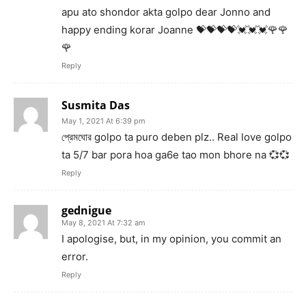
apu ato shondor akta golpo dear Jonno and
happy ending korar Joanne 💝💝💝💝💓💓💓🌹🌹
🌹
Reply
Susmita Das
May 1, 2021 At 6:39 pm
প্রেমঘোর golpo ta puro deben plz.. Real love golpo
ta 5/7 bar pora hoa ga6e tao mon bhore na 💞💞
Reply
gednigue
May 8, 2021 At 7:32 am
I apologise, but, in my opinion, you commit an
error.
Reply