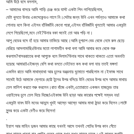
আমি উঠে বসে বললাম,
– আমাদের বাসরে আমি শাড়ি চেঞ্জ করে যাস্ট একটা পিন লাগিয়েছিলাম,
যেটা খুলতে উনার একসেকেন্ডও লাগে নি।সেটার জন্য উনি এখন পর্যন্তও আমাকে কথা
শোনায় বলে কিনা এইসব হাঁবিজাঁবি কেনো পরো,এইসব হাঁবিজাঁবি খুলতেই আমার একঘন্টা
লেগে গিয়েছিলো,মনে নেই?উনার বকা শুনেই তো আর পড়ি না।
আপু বেডের বসে হাঁ হয়ে আমার তাকিয়ে আছে।আমি চুপচাপ বেড থেকে নেমে রুম ছেড়ে
বেরিয়ে আসলাম!ছিঃ!উনার মতো লাগামহীন কথা বলা আমি আবার কবে থেকে শুরু
করলাম?বাসররাতের কথা আপুকে বলে দিলাম?উনার সাথে থাকতে থাকতে এতো অবনতি
হয়েছে আমার!!এইজন্য বেশি কথা বলতে নেই!যত কম কথা বলা যায় ততই মঙ্গল!
একদিন রাতে আমি মাথাব্যাথা আর চুলের যন্ত্রনায় ঘুমোতে পারছিলাম না।ইফাজ সাথে
সাথেই উঠে আমাকে ফ্লোরে ছোট্ট টুলের উপর বসিয়ে উনি বেডের উপর বসে আমার মাথায়
তেল মালিশ করতে শুরু করলেন।রাত বাঁজে একটা,এতোরাতে একজন হাজবেন্ড তার
ওয়াইফের চুলে তেল দিয়ে দিচ্ছে!এইকাজ উনি ছাড়া আর কারোর পক্ষেই সম্ভব নয়!
একঘন্টা যাবৎ উনি মনের আনন্দে খুবই আস্তে আস্তে আমার মাথা ঠান্ডা করে দিলেন।লাষ্টে
সুন্দর করে একটা বেণীও করে দিলেন!
.
ইয়াশ আর মাহিন দুজন আমার কাছে যখনই আসে তখনই পেটের উপর কান পেঁতে
রাখে,তাদের ধারনা বাবু পেটের ভেতর থেকে যখন তখন তাদের ডাকে।এই ফালতু কথাটা