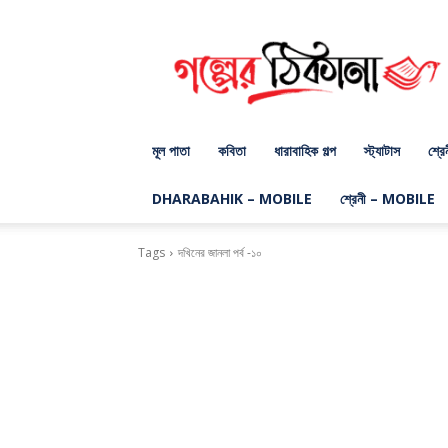
গল্পের
ঠিকানা
ডট
কম
মূল পাতা
কবিতা
ধারাবাহিক গল্প
স্ট্যাটাস
শ্রে
DHARABAHIK – MOBILE
শ্রেনী – MOBILE
Tags
দখিনের জানলা পর্ব -১০