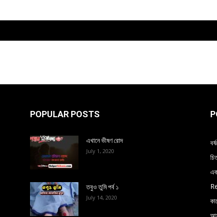
POPULAR POSTS
P
এখানে ভীষণ রোদ
বর
July 1, 2020
চি
এক
Re
তবুও তুমি পর্ব ১
July 14, 2020
কা
আম