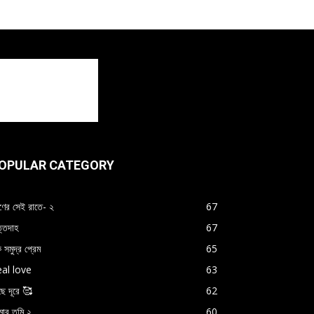
OPULAR CATEGORY
্ষণের সেই রাতে- ২
67
ত্তদাহ
67
 সমুদ্র প্রেম
65
al love
63
ছে দূরে 🥰
62
ার তুমি ২
60