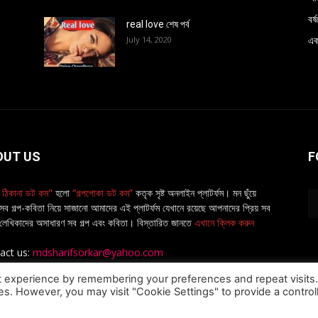
বর
real love শেষ পর্ব
এক
July 14, 2020
OUT US
F
র ঠিকানা ডট কম"
হলো
“গল্পপোকা ডট কম”
কতৃক সৃষ্ট অনলাইন প্লাটর্ফম। মন ছুঁয়ে
সব গল্প-কবিতা নিয়ে সাজানো আমাদের এই প্লাটর্ফম যেখানে রয়েছে আপনাদের প্রিয় সব
লেখিকাদের অসাধারণ সব গল্প এবং কবিতা। বিস্তারিত জানতে
এখানে ক্লিক করুন
act us:
mdsharifsorkar@yahoo.com
t experience by remembering your preferences and repeat visits
ies. However, you may visit "Cookie Settings" to provide a control
Privacy Pol