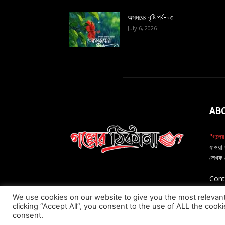
অসময়ের বৃষ্টি পর্ব-০৩
July 6, 2026
AB
"গল্পে
যাওয়া 
লেখক 
Cont
We use cookies on our website to give you the most relevan
clicking “Accept All”, you consent to the use of ALL the cook
consent.
গল্পপোকা
© 2026
গল্পেরঠিকানা
ডট কম