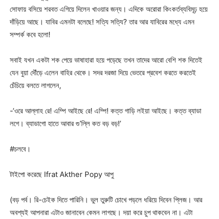
সোফায় বসিয়ে শরবত এগিয়ে দিলেন খাওয়ার জন্য। এদিকে অরোরা কিংকর্তব্যবিমূঢ় হয়ে
দাঁড়িয়ে আছে। যাবির এমনটা বলেছে! সত্যি সত্যি? তার আর যাবিরের মধ্যে এমন
সম্পর্ক কবে হলো!
সবাই যখন একটা শক পেয়ে ভাষাহারা হয়ে পড়েছে তখন তাদের আরো বেশি শক দিতেই
যেন বুয়া দৌঁড়ে এলেন বাহির থেকে। সদর দরজা দিয়ে ভেতরে প্রবেশ করতে করতেই
চেঁচিয়ে বলতে লাগলেন,
-‘ওরে আল্লাহ রে! এম্পি আইছে রে! এম্পি! কত্ত গাড়ি লইয়া আইছে। কত্ত ব্যাডা
লগে। ব্যাডাগো হাতে আবার গু’ল্লি কত বড় বড়!’
#চলবে।
টাইপো করেছে Ifrat Akther Popy আপু
(বড় পর্ব। রি-চেইক দিতে পারিনি। ভুল তুরুটি চোখে পড়লে ধরিয়ে দিবেন প্লিজ। আর
অবশ্যই আপনারা এটাও জানাবেন কেমন লাগছে। দয়া করে চুপ থাকবেন না। এটা