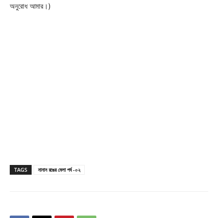
অনুরোধ আমার।)
TAGS
নানান রঙের মেলা পর্ব -০২