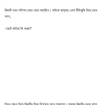
রিজভী তখন ললিপপ খেতে খেতে আসছিল। ভাইকে রাস্তায় এমন উঁকিঝুকি দিতে দেখে
বলল,
-‘ছোট ভাইয়া কি করছ?’
নিয়ন পেছন ফিরে রিজভীর দিকে বি’র’ক্ত চোখে তাকালো। তারপর রিজভীর অন্য হাতে