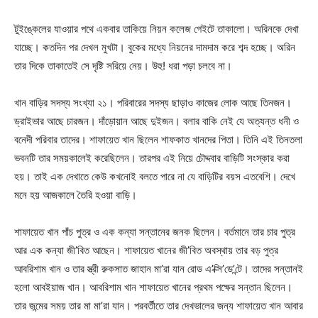
টুইঙ্কেলের যাওয়ার পথে একবার তাকিয়ে নিয়ন কলেজ গেইটে তাকালো। অরিনকে দেখা
যাচ্ছে। কতদিন পর দেখল মুখটা। বুকের মধ্যে নিয়নের দামদাম করে শব্দ হচ্ছে। অরিন
তার দিকে তাকাতেই সে দৃষ্টি সরিয়ে নেয়। উহু! ধরা পড়া চলবে না।
খান বাড়ির সদস্য সংখ্যা ২১। পরিবারের সদস্য ছাড়াও কাজের লোক আছে তিনজন।
ড্রাইভার আছে চারজন। দাঁড়োয়ান আছে দুইজন। বলার বাকি নেই যে অত্যন্ত ধনী ও
বনেদী পরিবার তাদের। শাফায়েত খান ছিলেন শাফকাত খানদের পিতা। তিনি এই তিনতলা
ভবনটি তার সময়কালেই করেছিলেন। তারপর এই নিয়ে চৌদ্দবার বাড়িটি সংস্কার করা
হয়। তাই এক দেখাতে কেউ কখনোই বলতে পারে না যে বাড়িটির বয়স এতবেশি। দেখে
মনে হয় আজকালে তৈরি হওয়া বাড়ি।
শাফায়েত খান পাঁচ পুত্র ও এক কন্যা সন্তানের জনক ছিলেন। বর্তমানে তার চার পুত্র
আর এক কন্যা জী’বিত আছেন। শাফায়েত খানের জী’বিত অবস্থায় তার বড় পুত্র
আবরিশাম খান ও তার স্ত্রী রুকসাত জাহান মা’রা যান রোড এ’ক্সি’ডে’ন্টে। তাদের সন্তানই
হলো আবইয়াজ খান। আবরিশাম খান শাফায়েত খানের প্রথম পক্ষের সন্তান ছিলেন।
তার জন্মের সময় তার মা মা’রা যান। পরবর্তীতে তার দেখভালের জন্য শাফায়েত খান আবার