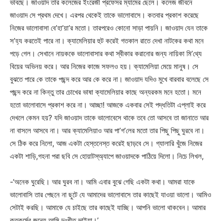
ভাবছে। জাওয়াদ তার কলেজের ইংরেজী প্রফেসর ম্যামের ছেলে। কলেজ জীবনে
জাওয়াদ সে প্রথম দেখে। এরপর থেকেই তাকে ভালোবাসে। কতবার প্রকাশ করেছে
নিজের ভালোবাসা বে’হা’য়া’র মতো। তারপরেও কোনো সাড়া পায়নি। জাওয়াদ যেন তাকে
স’হ্য করতেই পারে না। ক্যামেলিয়ার হুট করেই গতকাল রাতে দেখা নাটকের কথা মনে
পড়ে গেল। সেখানে নায়ককে ভালোবাসার কথা স্বীকার করানোর জন্য নায়িকা মি’থ্যে
বিয়ের অভিনয় করে। আর নিজের কাজে সফলও হয়। ক্যামেলিয়া মেয়ে মানুষ। সে
বুঝতে পারে কে তাকে পছন্দ করে আর কে করে না। জাওয়াদ যদিও মুখে বারবার বলেছে সে
পছন্দ করে না কিন্তু তার চোখের ভাষা ক্যামেলিয়ার কাছে অন্যরকম মনে হতো। মনে
হতো ভালোবাসে প্রকাশ করে না। আচ্ছা! আজকে একবার সেই পদ্ধতিটা এপ্লাই করে
দেখলে কেমন হয়? যদি জাওয়াদ তাকে ভালোবেসে থাকে তবে তো আসবে তা জানাতে আর
না বাসলে আসবে না। আর ক্যামেলিয়াও আর পা’গ’লের মতো তার পিছু পিছু ঘুরবে না।
সে ঠিক করে নিলো, আজ একটা হেস্তনেস্ত করেই ছাড়বে সে। গ্যালারি খুঁজে নিজের
একটা শাড়ি,গহনা পরা ছবি সে হোয়াটস্অ্যাপে জাওয়াদকে পাঠিয়ে দিলো। নিচে লিখল,
-‘অনেক ঘুরেছি। আর ঘুরব না। আমি এবার বুঝে গেছি একটা কথা। আমরা যাকে
ভালোবাসি তার পেছনে না ছুটে যে আমাদের ভালোবাসে তার কাছেই যাওয়া ভালো। আমিও
সেটাই করছি। আমাকে যে চাইছে তার কাছেই যাচ্ছি। আপনি ভালো থাকবেন। আমার
কৃতকর্মের জন্যে আমি দুঃখীত ভাইয়া।’