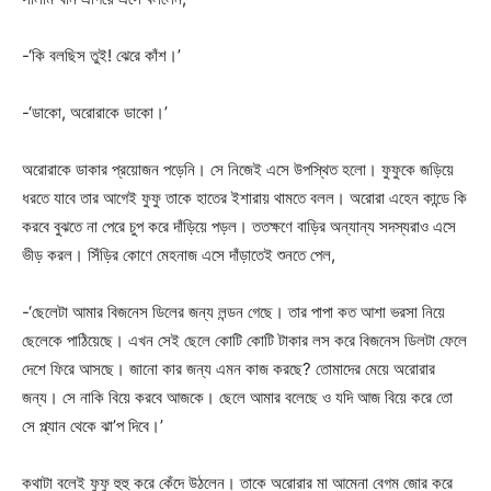
-‘কি বলছিস তুই! ঝেরে কাঁশ।’
-‘ডাকো, অরোরাকে ডাকো।’
অরোরাকে ডাকার প্রয়োজন পড়েনি। সে নিজেই এসে উপস্থিত হলো। ফুফুকে জড়িয়ে
ধরতে যাবে তার আগেই ফুফু তাকে হাতের ইশারায় থামতে বলল। অরোরা এহেন কান্ডে কি
করবে বুঝতে না পেরে চুপ করে দাঁড়িয়ে পড়ল। ততক্ষণে বাড়ির অন্যান্য সদস্যরাও এসে
ভীড় করল। সিঁড়ির কোণে মেহনাজ এসে দাঁড়াতেই শুনতে পেল,
-‘ছেলেটা আমার বিজনেস ডিলের জন্য লন্ডন গেছে। তার পাপা কত আশা ভরসা নিয়ে
ছেলেকে পাঠিয়েছে। এখন সেই ছেলে কোটি কোটি টাকার লস করে বিজনেস ডিলটা ফেলে
দেশে ফিরে আসছে। জানো কার জন্য এমন কাজ করছে? তোমাদের মেয়ে অরোরার
জন্য। সে নাকি বিয়ে করবে আজকে। ছেলে আমার বলেছে ও যদি আজ বিয়ে করে তো
সে প্ল্যান থেকে ঝা’প দিবে।’
কথাটা বলেই ফুফু হুহু করে কেঁদে উঠলেন। তাকে অরোরার মা আমেনা বেগম জোর করে