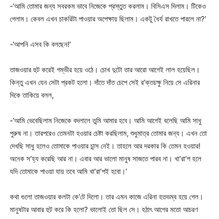
-‘আমি তোমার জন্য সবরকম ভাবে নিজেকে প্রস্তুত করলাম। বিসিএস দিলাম। টিকেও
গেলাম। কেবল এখন চাকরিটা পাওয়ার অপেক্ষায় ছিলাম। একটু ধৈর্য রাখতে পারলে না?’
-‘আপনি এসব কি বলছেন!’
তাজওয়ার হুট করেই গম্ভীর হয়ে ওঠে। চোখ দুটো তার আরো আগেই লাল হয়েছিল।
কিন্তু এখন যেন সেটা প্রকট হলো। দাঁতে দাঁত চেপে সেই র’ক্তচক্ষু নিয়ে সে এরিনার
দিকে তাকিয়ে বলল,
-‘আমি ভেবেছিলাম নিজেকে বদলালে তুমি আমার হবে। আমি আগেই বলেছি আমি সাধু
পুরুষ না। তারপরেও তেমনটা হওয়ার চেষ্টা করছিলাম, শুধুমাত্র তোমার জন্য। এখন তো
দেখছি সাধু হলেও তোমাকে পাওয়ার চান্স নেই। তাহলে আর দরকার কি তেমন হওয়ার!
অনেক স’হ্য করেছি আর না। এবার আর ভালো মানুষ সাজতে পারব না। খা’রা’প হলে
যদি তোমাকে পাওয়া যায় তবে আমি খা’রা’পই হবো।’
কথা গুলো তাজওয়ার কলটা কে’টে দিলো। তার এমন কাজে এরিনা হতভম্ব হয়ে গেল।
মানুষটার আবার হুট করে কি হলো? ভালোই তো ছিল সে। হঠাৎ আগের মতো আচরণ