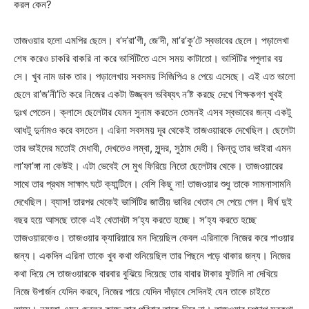
করল কেন?
তাজওয়ার হলো এমপির ছেলে। ব’দ’রা’গী, জে’দী, মা’র’কু’টে স্বভাবের ছেলে। পড়ালেখা
শেষ করেও চাকরি বাকরি না করে ভার্সিটিতে এসে সময় কাটাতো। ভার্সিটির পপুলার বয়
সে। খুব নাম ডাক তার। পড়ালেখায় সবসময় সিজিপিএ ৪ পেয়ে এসেছে। এই এত ভালো
ছেলে রা’জ’নী’তি করে নিজের একটা উজ্জ্বল ভবিষ্যৎ ন’ষ্ট করছে দেখে শিক্ষকগণ খুবই
দুঃখ পেতেন। ক্লাসে ছেলেটার যেমন সুনাম করতেন তেমনই এসব স্বভাবের জন্য একটু
আধটু দুর্নামও করে বসতেন। এরিনা সবসময় দূর থেকেই তাজওয়ারকে দেখেছিল। ছেলেটা
তার ভাইদের মতোই মেধাবী, দেখতেও লম্বা, সুন্দর, সুঠাম দেহী। কিন্তু তার ভাইরা এমন
লা’ফা’ঙ্গা না কেউই। এটা ভেবেই সে মুখ ফিরিয়ে নিতো ছেলেটার থেকে। তাজওয়ারের
সাথে তার প্রথম সাক্ষাৎ ঘটে ক্যান্টিনে। বেশি কিছু না! তাজওয়ার শুধু তাকে সামনাসামনি
দেখেছিল। ব্যাস! তারপর থেকেই ভার্সিটির জাতীয় ভাবির খেতাব সে পেয়ে গেল। দীর্ঘ দুই
বছর হয়ে আসছে তাকে এই খেতাবটা স’হ্য করতে হচ্ছে। স’হ্য করতে হচ্ছে
তাজওয়ারকেও। তাজওয়ার ক্যারিয়ারে মন দিয়েছিল কেবল এরিনাকে নিজের করে পাওয়ার
জন্য। একদিন এরিনা তাকে খুব কথা শুনিয়েছিল তার পিছনে পড়ে থাকার জন্য। নিজের
কথা দিয়ে সে তাজওয়ারকে বারবার বুঝিয়ে দিয়েছে তার বাবার টাকার ফুটানি না দেখিয়ে
নিজে উপার্জন যেদিন করবে, নিজের পায়ে যেদিন দাঁড়াবে সেদিনই যেন তাকে চাইতে