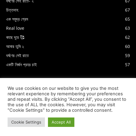
বর্ষণের সেই রাতে- ২
67
চিত্তদাহ
67
এক সমুদ্র প্রেম
65
Real love
63
কাছে দূরে 🥰
62
আমার তুমি ২
60
বর্ষণের সেই রাতে
59
একটি নির্জন প্রহর চাই
57
We use cookies on our website to give you the most
relevant experience by remembering your preferences
and repeat visits. By clicking “Accept All”, you consent to
the use of ALL the cookies. However, you may visit
"Cookie Settings" to provide a controlled consent.
Cookie Settings
Accept All