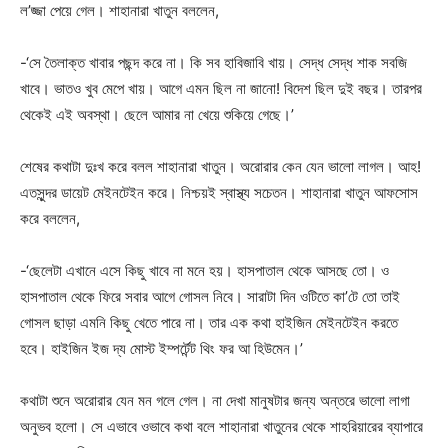
ল’জ্জা পেয়ে গেল। শাহানারা খাতুন বললেন,
-‘সে তৈলাক্ত খাবার পছন্দ করে না। কি সব হাবিজাবি খায়। সেদ্ধ সেদ্ধ শাক সবজি
খাবে। ভাতও খুব মেপে খায়। আগে এমন ছিল না জানো! বিদেশ ছিল দুই বছর। তারপর
থেকেই এই অবস্থা। ছেলে আমার না খেয়ে শুকিয়ে গেছে।’
শেষের কথাটা দুঃখ করে বলল শাহানারা খাতুন। অরোরার কেন যেন ভালো লাগল। আহ!
এতসুন্দর ডায়েট মেইনটেইন করে। নিশ্চয়ই স্বাস্থ্য সচেতন। শাহানারা খাতুন আফসোস
করে বললেন,
-‘ছেলেটা এখানে এসে কিছু খাবে না মনে হয়। হাসপাতাল থেকে আসছে তো। ও
হাসপাতাল থেকে ফিরে সবার আগে গোসল নিবে। সারাটা দিন ওটিতে কা’টে তো তাই
গোসল ছাড়া এমনি কিছু খেতে পারে না। তার এক কথা হাইজিন মেইনটেইন করতে
হবে। হাইজিন ইজ দ্য মোস্ট ইম্পর্টেন্ট থিং ফর আ হিউমেন।’
কথাটা শুনে অরোরার যেন মন গলে গেল। না দেখা মানুষটার জন্য অন্তরে ভালো লাগা
অনুভব হলো। সে এভাবে ওভাবে কথা বলে শাহানারা খাতুনের থেকে শাহরিয়ারের ব্যাপারে