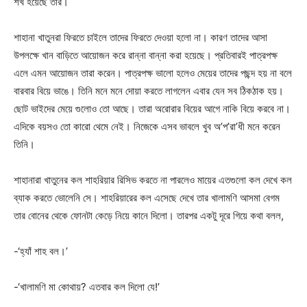
শখ হয়েছে তার।
শাহানা খাতুনরা ফিরতে চাইলে তাদের ফিরতে দেওয়া হলো না। কারণ তাদের আসা
উপলক্ষে খান বাড়িতে আয়োজন করে রান্না বান্না করা হয়েছে। প্রতিবারই পাত্রপক্ষ
এলে এমন আয়োজন তারা করেন। পাত্রপক্ষ ভালো হলেও মেয়ের তাদের পছন্দ হয় না বলে
বারবার বিয়ে ভাঙে। তিনি মনে মনে দোয়া করতে লাগলেন এবার যেন সব ঠিকঠাক হয়।
ছোট ভাইদের মেয়ে গুলোও তো আছে। তারা অরোরার বিয়ের আগে নাকি বিয়ে করবে না।
এদিকে বয়সও তো কারো থেমে নেই। নিজেকে এসব ভাবলে খুব অ’প’রা’ধী মনে করেন
তিনি।
শাহানারা খাতুনের কল শাহরিয়ার রিসিভ করতে না পারলেও মায়ের এতগুলো কল দেখে কল
ব্যাক করতে ভোলেনি সে। শাহরিয়ারের কল এসেছে দেখে তার খালামণি আসমা বেগম
তার বোনের থেকে ফোনটা কেড়ে নিয়ে কানে দিলো। তারপর একটু দূরে গিয়ে কথা বলল,
-‘হ্যাঁ শাহ বল।’
-‘খালামণি মা কোথায়? এতবার কল দিলো যে!’