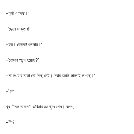
-‘হ্যাঁ এসেছে।’
-‘ছেলে ডাক্তার!’
-‘হুম। তেমনই শুনলাম।’
-‘তোমার পছন্দ হয়েছে?’
-‘না হওয়ার মতো তো কিছু নেই। সবার শুনছি ভালোই লাগছে।’
-‘এনা!’
খুব শীতল ডাকলটা এরিনার মন ছুঁয়ে গেল। বলল,
-‘কি?’