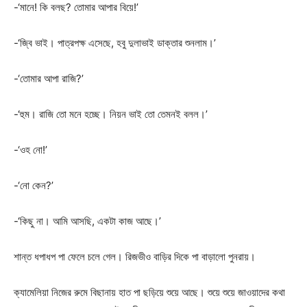
-‘মানে! কি বলছ? তোমার আপার বিয়ে!’
-‘জ্বি ভাই। পাত্রপক্ষ এসেছে, হবু দুলাভাই ডাক্তার শুনলাম।’
-‘তোমার আপা রাজি?’
-‘হুম। রাজি তো মনে হচ্ছে। নিয়ন ভাই তো তেমনই বলল।’
-‘ওহ নো!’
-‘নো কেন?’
-‘কিছু না। আমি আসছি, একটা কাজ আছে।’
শান্ত ধপাধপ পা ফেলে চলে গেল। রিজভীও বাড়ির দিকে পা বাড়ালো পুনরায়।
ক্যামেলিয়া নিজের রুমে বিছানায় হাত পা ছড়িয়ে শুয়ে আছে। শুয়ে শুয়ে জাওয়াদের কথা