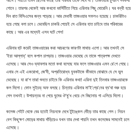
আসে। নয়তো এমন ছেলের কাছে তার পরিবার তাকে দিবে না। তাজওয়ার চুপচাপ সবকথা
শোনে। তারপর থেকেই আর কখনো ভার্সিটিতে গিয়ে এরিনার পিছু ঘোরেনি। ঘর বন্ধী হয়ে
দিন রাত বিসিএসের জন্য পড়েছে। আর মেধাবী তাজওয়ার সফলও হয়েছে। চাকরিটাও
হয়ে গেছে বলা চলে। ভেবেছিল চাকরি পেয়েই সে এরিনার হাত চাইবে তার পরিবারের
কাছে। আর এর মধ্যেই এসব ঘটে গেল!
এরিনার হুট করেই তাজওয়ারের করা আচরণের কারণটা মাথায় এলো। আর তখনই সে
‘ইয়া আল্লাহ্’ বলে কপাল চাপড়ায়। তাজওয়ার ভেবেছে যে তাকে পাত্রপক্ষ দেখতে
এসেছে। আর সেও ভ্যাবলার মতো কথা বলেছে যার ফলে তাজওয়ার এমন রে’গে গেছে।
এবার সে এই একরোখা, জে’দী, অপ্রতিরোধ্য যুবকটাকে কীভাবে বোঝাবে যে সে ভুল
ভেবেছে। যা রা’গ তার! শুনতে চাইবে কি এরিনার কথা! এরিনা দুই তিনবার তাজওয়ারকে
কল দিলো। ফোন সুইচড্ অফ বলছে। চিন্তায় এরিনার মা’ই’গ্রে’নের ব্য’থা শুরু হয়ে
গেল তখনই। উপায়ন্তর না পেয়ে ঘুমের ঔ’ষু’ধ খেয়ে সে বিছানায় গা এলিয়ে দিলো।
কলেজ গেইট থেকে বের হতেই নিয়নকে দেখে টুইঙ্কেল দৌঁড়ে তার কাছে গেল। নিয়ন
বেশ কিছুক্ষণ মোড়ের মাথায় দাঁড়িয়েও যখন তার দেখা পায়নি তখন কলেজের সামনেই চলে
এসেছে।