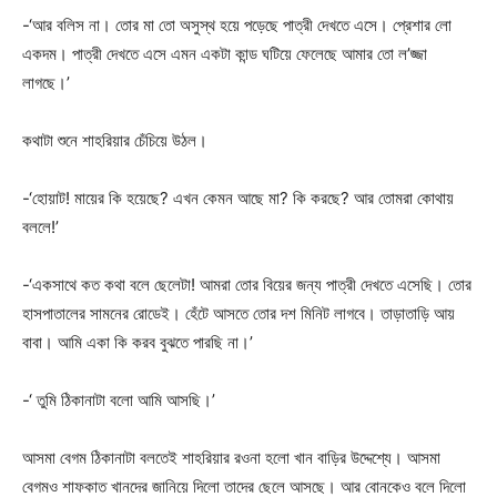
-‘আর বলিস না। তোর মা তো অসুস্থ হয়ে পড়েছে পাত্রী দেখতে এসে। প্রেশার লো
একদম। পাত্রী দেখতে এসে এমন একটা কান্ড ঘটিয়ে ফেলেছে আমার তো ল’জ্জা
লাগছে।’
কথাটা শুনে শাহরিয়ার চেঁচিয়ে উঠল।
-‘হোয়াট! মায়ের কি হয়েছে? এখন কেমন আছে মা? কি করছে? আর তোমরা কোথায়
বললে!’
-‘একসাথে কত কথা বলে ছেলেটা! আমরা তোর বিয়ের জন্য পাত্রী দেখতে এসেছি। তোর
হাসপাতালের সামনের রোডেই। হেঁটে আসতে তোর দশ মিনিট লাগবে। তাড়াতাড়ি আয়
বাবা। আমি একা কি করব বুঝতে পারছি না।’
-‘ তুমি ঠিকানাটা বলো আমি আসছি।’
আসমা বেগম ঠিকানাটা বলতেই শাহরিয়ার রওনা হলো খান বাড়ির উদ্দেশ্যে। আসমা
বেগমও শাফকাত খানদের জানিয়ে দিলো তাদের ছেলে আসছে। আর বোনকেও বলে দিলো