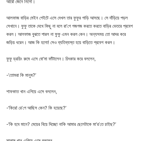
আরো জেনে নিলো।
আলফাজ বাড়ির মেইন গেইটে এসে দেখল তার ফুফুর গাড়ি আসছে। সে দাঁড়িয়ে পড়ল
সেখানে। ফুফু তাকে দেখে কিছু না বলে রা’গে গজগজ করতে করতে বাড়ির ভেতরে প্রবেশ
করল। আলফাজ বুঝতে পারল না ফুফু এমন করল কেন। অন্যসময় তো আদর করে
জড়িয় ধরেন। আজ কি হলো! সেও ব্যতিব্যস্ত হয়ে বাড়িতে প্রবেশ করল।
ফুফু ড্রয়িং রুমে এসে বো’মা ফাঁটালেন। চিৎকার করে বললেন,
-‘তোমরা কি মানুষ?’
শাফকাত খান এগিয়ে এসে বললেন,
-‘কিরে! রে’গে আছিস কেন? কি হয়েছে?’
-‘কি হবে মানে? মেয়ের বিয়ে দিচ্ছো নাকি আমার ছেলেটাকে মা’র’তে চাইছ?’
সালাম খান এগিয়ে এসে বললেন,