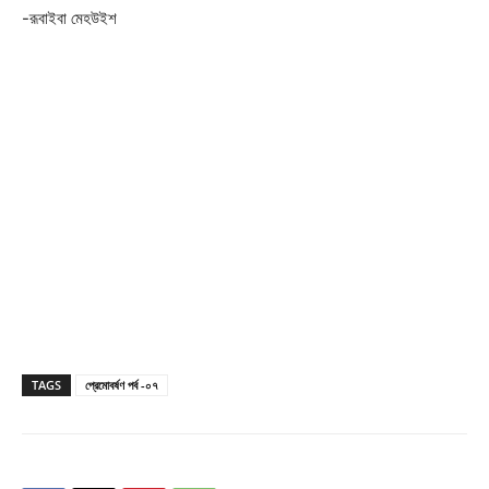
-রূবাইবা মেহউইশ
TAGS
প্রেমোবর্ষণ পর্ব -০৭