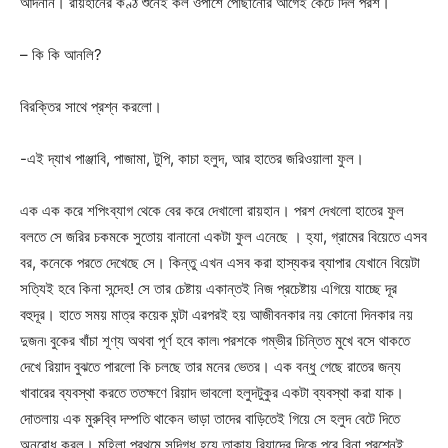
আদনান। রায়হানের কণ্ঠ শুনেই কল ওপাশে পৌছানোর আগেই কেটে দিল পরশ।
– কি কি আনলি?
বিরক্তির সাথে প্রশ্ন করলো।
-এই দ্যাখ পাঞ্জাবি, পাজামা, টুপি, কাচা হলুদ, আর হাতের জরিওয়ালা ফুল।
এক এক করে শপিংব্যাগ থেকে বের করে দেখালো রায়হান। পরশ দেখলো হাতের ফুল
বলতে সে জরির চকমকে সুতোয় বানানো একটা ফুল এনেছে । হ্যা, গ্রামের বিয়েতে এসব
বর, কনেকে পরতে দেখেছে সে। কিন্তু এখন এসব করা হাস্যকর ব্যাপার যেখানে বিয়েটা
সত্যিই হবে কিনা সন্দেহ! সে তার চেষ্টায় একান্তই নিজ প্রচেষ্টায় এগিয়ে যাচ্ছে দূর
বহুদূর। হাতে সময় মাত্র কয়েক ঘন্টা এরপরই হয় আজীবনকার নয় কোনো দিনকার নয়
দুজন৷ বুকের খাঁচা শূণ্য অথবা পূর্ণ হবে কাল৷ পরশকে গম্ভীর চিন্তিত মুখে বসে থাকতে
দেখে রিয়াদ বুঝতে পারলো কি চলছে তার মনের ভেতর। এক বন্ধু গেছে রাতের জন্য
খাবারের ব্যবস্থা করতে ততক্ষণে রিয়াদ ভাবলো হলুদটুকুর একটা ব্যবস্থা করা যাক।
দোতলায় এক মুরুব্বি দম্পতি থাকেন ভাড়া তাদের বাড়িতেই গিয়ে সে হলুদ বেটে দিতে
অনুরোধ করল। মহিলা প্রথমে সন্দিগ্ধ হয়ে তাকায় রিয়াদের দিকে পরে বিনা প্রশ্নেই