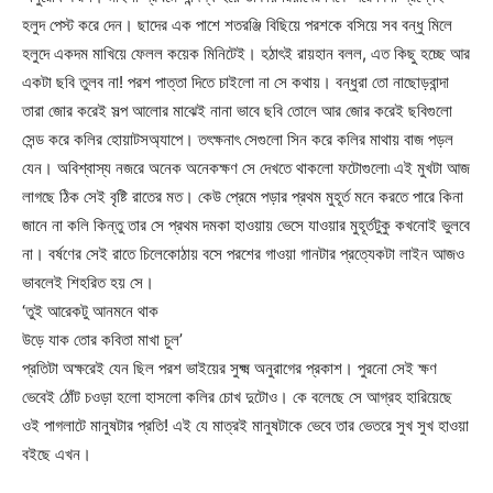
হলুদ পেস্ট করে দেন। ছাদের এক পাশে শতরঞ্জি বিছিয়ে পরশকে বসিয়ে সব বন্ধু মিলে
হলুদে একদম মাখিয়ে ফেলল কয়েক মিনিটেই। হঠাৎই রায়হান বলল, এত কিছু হচ্ছে আর
একটা ছবি তুলব না! পরশ পাত্তা দিতে চাইলো না সে কথায়। বন্ধুরা তো নাছোড়বান্দা
তারা জোর করেই সল্প আলোর মাঝেই নানা ভাবে ছবি তোলে আর জোর করেই ছবিগুলো
সেন্ড করে কলির হোয়াটসঅ্যাপে। তৎক্ষনাৎ সেগুলো সিন করে কলির মাথায় বাজ পড়ল
যেন। অবিশ্বাস্য নজরে অনেক অনেকক্ষণ সে দেখতে থাকলো ফটোগুলো৷ এই মুখটা আজ
লাগছে ঠিক সেই বৃষ্টি রাতের মত। কেউ প্রেমে পড়ার প্রথম মুহূর্ত মনে করতে পারে কিনা
জানে না কলি কিন্তু তার সে প্রথম দমকা হাওয়ায় ভেসে যাওয়ার মুহূর্তটুকু কখনোই ভুলবে
না। বর্ষণের সেই রাতে চিলেকোঠায় বসে পরশের গাওয়া গানটার প্রত্যেকটা লাইন আজও
ভাবলেই শিহরিত হয় সে।
‘তুই আরেকটু আনমনে থাক
উড়ে যাক তোর কবিতা মাখা চুল’
প্রতিটা অক্ষরেই যেন ছিল পরশ ভাইয়ের সুক্ষ্ম অনুরাগের প্রকাশ। পুরনো সেই ক্ষণ
ভেবেই ঠোঁট চওড়া হলো হাসলো কলির চোখ দুটোও। কে বলেছে সে আগ্রহ হারিয়েছে
ওই পাগলাটে মানুষটার প্রতি! এই যে মাত্রই মানুষটাকে ভেবে তার ভেতরে সুখ সুখ হাওয়া
বইছে এখন।