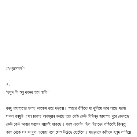
#প্রেমোবর্ষণ
৭.
‘হলুদ কি শুধু কনের হবে নাকি!’
বন্ধু রায়হানের গলায় আক্ষেপ ঝরে পড়লো। গাছের গুঁড়িতে পা ঝুলিয়ে বসে আছে পরশ৷
সকল বন্ধুই এখন ঢাকায় অবস্থান করছে তবে কেউ কেউ বিভিন্ন জায়গায় ঘুরে বেড়াচ্ছে
কেউ কেউ আবার পরশের সাথেই থাকছে। পরশ এতদিন ছিল রিয়াদের বাড়িতেই কিন্তু
কাল থেকে সব বন্ধুরা এসেছে বলে সেও উঠেছে হোটেলে। সন্ধ্যেতে কলিকে হলুদ লাগিয়ে