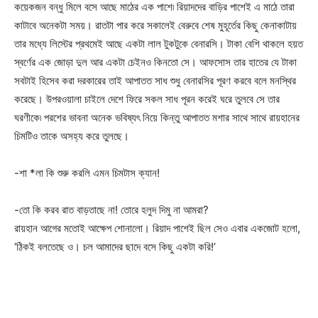
কয়েকজন বন্ধু মিলে বসে আছে মাঠের এক পাশে৷ রিয়াদদের বাড়ির পাশেই এ মাঠে তারা
কাটাবে অনেকটা সময়। রাতটা পার করে সকালেই বেরুবে শেষ মুহূর্তের কিছু কেনাকাটায়
তার মধ্যে লিস্টের প্রথমেই আছে একটা লাল টুকটুকে বেনারসি। টাকা বেশি থাকলে হয়ত
স্বর্ণের এক জোড়া দুল আর একটা চেইনও কিনতো সে। আফসোস তার হাতের যে টাকা
সবটাই হিসেব করা দরকারের তাই আপাতত সাধ শুধু বেনারসির পূরণ করবে বলে মনস্থির
করেছে। উপরওয়ালা চাইলে দেশে ফিরে সকল সাধ পূরন করেই ঘরে তুলবে সে তার
ঘরণীকে৷ পরশের ভাবনা অনেক ভবিষ্যৎ নিয়ে কিন্তু আপাতত মশার সাথে সাথে রায়হানের
চিমটিও তাকে অসহ্য করে তুলছে।
-শা *লা কি শুরু করলি এমন চিমটাস ক্যান!
-তো কি করব রাত বাড়তাছে না! তোরে হলুদ দিমু না আমরা?
রায়হান আগের মতোই আক্ষেপ শোনালো। রিয়াদ পাশেই ছিল সেও এবার একজোট হলো,
‘ঠিকই বলতেছে ও। চল আমাদের ছাদে বসে কিছু একটা করি!’