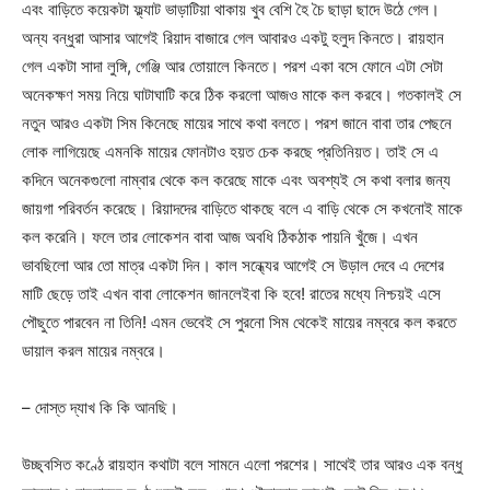
এবং বাড়িতে কয়েকটা ফ্ল্যাট ভাড়াটিয়া থাকায় খুব বেশি হৈ চৈ ছাড়া ছাদে উঠে গেল।
অন্য বন্ধুরা আসার আগেই রিয়াদ বাজারে গেল আবারও একটু হলুদ কিনতে। রায়হান
গেল একটা সাদা লুঙ্গি, গেঞ্জি আর তোয়ালে কিনতে। পরশ একা বসে ফোনে এটা সেটা
অনেকক্ষণ সময় নিয়ে ঘাটাঘাটি করে ঠিক করলো আজও মাকে কল করবে। গতকালই সে
নতুন আরও একটা সিম কিনেছে মায়ের সাথে কথা বলতে। পরশ জানে বাবা তার পেছনে
লোক লাগিয়েছে এমনকি মায়ের ফোনটাও হয়ত চেক করছে প্রতিনিয়ত। তাই সে এ
কদিনে অনেকগুলো নাম্বার থেকে কল করেছে মাকে এবং অবশ্যই সে কথা বলার জন্য
জায়গা পরিবর্তন করেছে। রিয়াদদের বাড়িতে থাকছে বলে এ বাড়ি থেকে সে কখনোই মাকে
কল করেনি। ফলে তার লোকেশন বাবা আজ অবধি ঠিকঠাক পায়নি খুঁজে। এখন
ভাবছিলো আর তো মাত্র একটা দিন। কাল সন্ধ্যের আগেই সে উড়াল দেবে এ দেশের
মাটি ছেড়ে তাই এখন বাবা লোকেশন জানলেইবা কি হবে! রাতের মধ্যে নিশ্চয়ই এসে
পৌছুতে পারবেন না তিনি! এমন ভেবেই সে পুরনো সিম থেকেই মায়ের নম্বরে কল করতে
ডায়াল করল মায়ের নম্বরে।
– দোস্ত দ্যাখ কি কি আনছি।
উচ্ছ্বসিত কণ্ঠে রায়হান কথাটা বলে সামনে এলো পরশের। সাথেই তার আরও এক বন্ধু