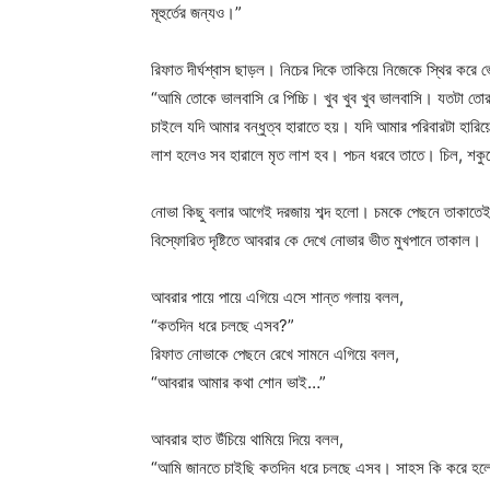
মূহুর্তের জন্যও।”
রিফাত দীর্ঘশ্বাস ছাড়ল। নিচের দিকে তাকিয়ে নিজেকে স্থির করে
“আমি তোকে ভালবাসি রে পিচ্চি। খুব খুব খুব ভালবাসি। যতটা ত
চাইলে যদি আমার বন্ধুত্ব হারাতে হয়। যদি আমার পরিবারটা হারিয়
লাশ হলেও সব হারালে মৃত লাশ হব। পচন ধরবে তাতে। চিল, শকু
নোভা কিছু বলার আগেই দরজায় শব্দ হলো। চমকে পেছনে তাকাতেই হ
বিস্ফোরিত দৃষ্টিতে আবরার কে দেখে নোভার ভীত মুখপানে তাকাল।
আবরার পায়ে পায়ে এগিয়ে এসে শান্ত গলায় বলল,
“কতদিন ধরে চলছে এসব?”
রিফাত নোভাকে পেছনে রেখে সামনে এগিয়ে বলল,
“আবরার আমার কথা শোন ভাই…”
আবরার হাত উঁচিয়ে থামিয়ে দিয়ে বলল,
“আমি জানতে চাইছি কতদিন ধরে চলছে এসব। সাহস কি করে হলো 