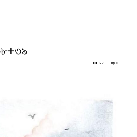
 -৩৮+৩৯
658
0