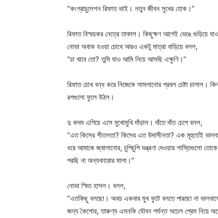
“কংগ্রাচুলেশন রিফাত ভাই। নতুন জীবন সুখের হোক।”
রিফাত বিস্ময়কর নেত্রে তাকাল। কিছুক্ষণ আগেই ভেঙে গুড়িয়ে য
নোভা অবাক হওয়া চোখে আরও একটু মাত্রা বাড়িয়ে বলল,
“চা খাবে তো? তুমি যাও আমি নিয়ে আসছি এক্ষুণি।”
রিফাত চোখ বন্ধ করে নিজেকে সামলানোর প্রবল চেষ্টা চালাল। কিন্ত
রগগুলো ফুলে উঠল।
দু কদম এগিয়ে এসে মুখোমুখি দাঁড়াল। দাঁতে দাঁত চেপে বলল,
“এত কিসের শীতলতা? কিসের এত উদাসীনতা? এক মূহুর্তেই ভালবা
ধরে আমাকে জ্বালানোর, চুপিচুপি যন্ত্রণা দেওয়ার শাস্তিগুলো 
পরছি না অন্যকারোর মালা।”
নোভা স্মিত হাসল। বলল,
“এতকিছু বলছো। অথচ একবার মুখ ফুটে বলতে পারছো না ভালবাসো
জন্য কৈশোর, তারুণ্য এমনকি যৌবন পর্যন্ত অঢেল প্রেম নিয়ে অ