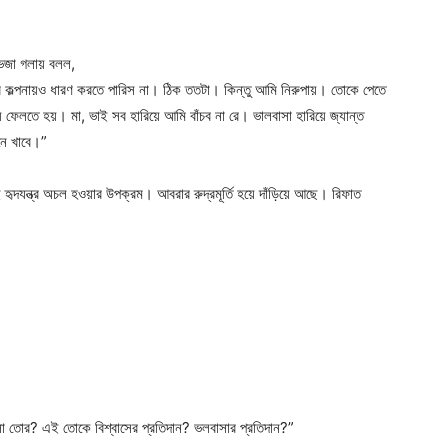
 ভেজা গলায় বলল,
োর কল্পনায়ও ধারণ করতে পারিস না। ঠিক ততটা। কিন্তু আমি নিরুপায়। তোকে পেতে
ে ফেলতে হয়। মা, ভাই সব হারিয়ে আমি বাঁচব না রে। ভালবাসা হারিয়ে জ্যান্ত
নে খাবে।”
ৃদযন্ত্র অচল হওয়ার উপক্রম। আবরার রুদ্রমূর্তি হয়ে দাঁড়িয়ে আছে। রিফাত
তোর? এই তোকে বিশ্বাসের প্রতিদান? ভলবাসার প্রতিদান?”