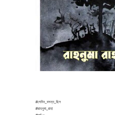
#সেদিন_বসন্ত_ছিল
#রাহনুমা_রাহা