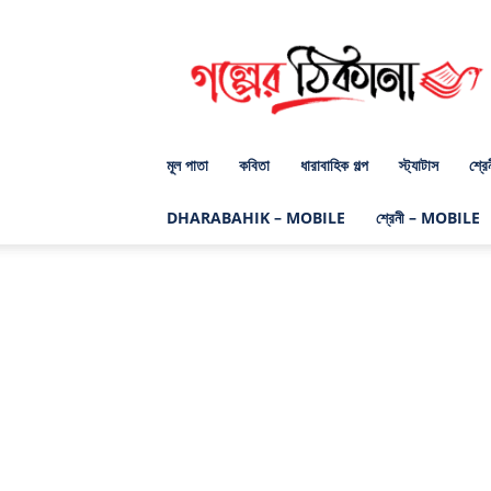
গল্পের
ঠিকানা
ডট
কম
মূল পাতা
কবিতা
ধারাবাহিক গল্প
স্ট্যাটাস
শ্রে
DHARABAHIK – MOBILE
শ্রেনী – MOBILE