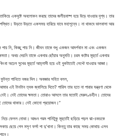
তাকিয়ে একদৃষ্টে অবলোকন করছে তাদের জলীয়বাষ্প হয়ে উড়ে যাওয়ার দৃশ্য। তার
 উপস্থিত। উড়তে উড়তে একসময় হারিয়ে যাবে মহাশূন্যে। না থাকবে ভালবাসা আর
ে পায় নি, কিচ্ছু পায় নি। জীবন তাকে শুধু একজন আদর্শবান মা এবং একজন
ষমতা। অথচ দেয়নি তাকে একবার ছোঁয়ার অনুমতি। চরম কষ্টের মূহুর্তে একবার
িংবা অঢেল সুখের মূহুর্তে আহ্লাদী হয়ে ওই বুকটাতেই লেপ্টে যাওয়ার আজ্ঞা।
য় ফুটন্ত পানিতে নজর দিল। অবজ্ঞার সহিত বলল,
মার এই টানটান ত্বক জ্বালিয়ে দিতে? পারিস তার হতে না পারার যন্ত্রণা থেকে
মতা নেই। নেই তোদের ক্ষমতা। তোরাও আসলে তার মতোই মেরুদণ্ডহীন। তোদের
 নেই তোদের থাকার। নেই কোনো প্রয়োজন।”
লে নিচে ফেলল নোভা। আগুন গরম পানিটুকু মূহুর্তেই ছড়িয়ে পড়ল ঝা-চকচকে
ফোঁসকায় ছেয়ে গেল মসৃণ ফর্সা পা দু’খানা। কিন্তু তার কাছে সময় কোথায় এসব
 পানে।