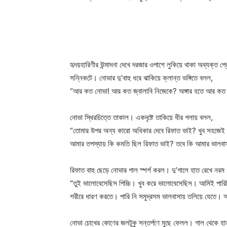
হৃদয়হারিণীর উন্মাদনা দেখে দরজার ওপাশে লুকিয়ে থাকা অব্যক্ত 
সন্নিকটে। নোভার দু’বাহু ধরে ঝাকিয়ে ক্লান্ত ভঙ্গিতে বলল,
“আর কত নোভা! আর কত জ্বালাবি নিজেকে? অঙ্গার হতে আর কত
নোভা স্থিরচিত্তে তাকাল। একদৃষ্টে তাকিয়ে ধীর গলায় বলল,
“তোমার উপর অন্য কারো অধিকার দেবে রিফাত ভাই? খুব সহজেই
আমার তপস্যায় কি কমতি ছিল রিফাত ভাই? তবে কি আমার ভালবাস
রিফাত বাহু ছেড়ে নোভার গাল স্পর্শ করল। দু’গালে হাত রেখে নর
“তুই ভালোবেসেছিস পিচ্চি। খুব করে ভালোবেসেছিস। আমিই পারিনি
শরীরে ধারণ করতে। পারি নি সমুদ্রসম ভালবাসায় তলিয়ে যেতে। আক
নোভা চোখের কোণের জলটুকু সন্তর্পণে মুছে ফেলল। গাল থেকে হা