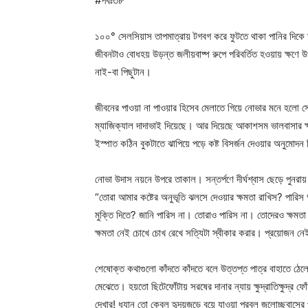
#পর্বঃ৩৮
১০০° সেলসিয়াস তাপমাত্রায় টগবগ করে ফুটতে থাকা পানির দিকে 
জীবনটাও বোধহয় উড়ন্ত জলীয়বাষ্প রুপে পরিবর্তিত হওয়ায় ক্ষণে
নাই-বা পিছুটান।
জীবনের পাওয়া না পাওয়ার হিসেব মেলাতে গিয়ে নোভার মনে হলো স
ম্যাজিক্যাল দাদাভাই দিয়েছে। আর দিয়েছে আকাশসম ভালবাসার ক্
ইস্পাত কঠিন বুকটাতে ঝাপিয়ে পড়ে কষ্ট বিসর্জন দেওয়ার অনুমোদন ক
নোভা উদাস নয়নে উপরে তাকাল। সন্তর্পণে দীর্ঘশ্বাস ছেড়ে পুনরা
“তোরা আমার কষ্টের অনুভূতি ঝলসে দেওয়ার ক্ষমতা রাখিস? পারিস আ
মুক্তি দিতে? জানি পারিস না। তোরাও পারিস না। তোদেরও ক্ষ
ক্ষমতা নেই চোখে চোখ রেখে সত্যিটা স্বীকার করার। প্রয়োজন
শেষোক্ত কথাগুলো কাঁদতে কাঁদতে বলে উত্তপ্ত পাত্র বাহাতে ঠে
মেঝেতে। হয়তো ছিটেফোঁটায় সরষের দানার ন্যায় ক্ষুদ্রাতিক্ষুদ্র 
দেখার! ধ্যান তো কেবল হৃদয়জুড়ে বয়ে যাওয়া প্রবল জলোচ্ছ্বাসের