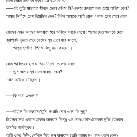
রোজ জোরে চিতকার করে মেয়ে দুটোকে বলে,
—–ওই লুচ্চি মাইয়ারা জীবনে ছেলে দেখিস নি?এভাবে ঢেপঢেপ করে চেয়ে আছিস কেন?
আমার জিনিসে চোখ দিয়েছিস কেন?চিনিস আমাকে আমি রোজ একদম চোখ গেলে দেবো।
রোজের এমন অদ্ভুত কথাবার্তা শুনে অরিত্র ভরকে গেলো।পাশের মেয়েগুলোকে দেখে
ব্যাপারটা বুঝতে পেরে রোজের মুখ চেপে ধরে বললো,
—–আপুরা দুঃখীত।প্লিজ কিছু মনে করবেনা।
রোজ অরিত্রের হাত ছাড়িয়ে নিলো।তারপর বললো,
—–তুমি আমার মুখ চেপে ধরেছো কেন?
শ্বাস আটকে যাচ্ছিলো।
—–কি ভাষা এগুলো?
—–তাহলে কি করতাম?তুমি দেখোনি মেয়ে গুলো কি লুচু?
ছিহ!!ছেলেরা এভাবে তাকায় জানতাম কিন্তু ওই মেয়েগুলো?একেকটা লুচ্চি।ইমরান
হাসমির গার্লফ্রেন্ড।
আমি ওদের মিক্সিং মেশিনে দিয়ে জুস বানাতাম।তুমি আমার মুখ চেপে ধরলে কেন?