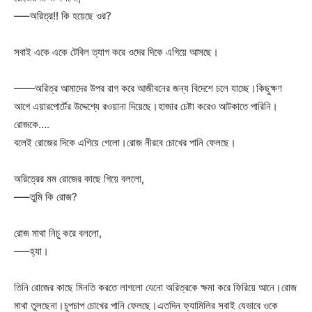
—–অরিত্র!! কি হয়েছে ওর?
সবাই একে একে টেবিল ত্যাগ করে ওদের দিকে এগিয়ে আসছে।
——অরিত্র আমাদের উপর রাগ করে আজীবনের জন্য বিদেশে চলে যাচ্ছে।কিছুক্ষণ
আগে এয়ারপোর্টের উদ্দেশ্যে রওয়ানা দিয়েছে।হাজার চেষ্টা করেও আটকাতে পারিনি।
রোজকে….
বলেই রোজের দিকে এগিয়ে গেলো।রোজ নীরবে চোখের পানি ফেলছে।
অরিত্রের মম রোজের কাছে গিয়ে বললো,
—–তুমি কি রোজ?
রোজ মাথা নিচু করে বললো,
—–হ্যা।
তিনি রোজের কাছে মিনতি করতে লাগলো যেনো অরিত্রকে ক্ষমা করে ফিরিয়ে আনে।রোজ
মাথা তুলছেনা।চুপচাপ চোখের পানি ফেলছে।এতদিন ফ্যামিলির সবাই যেভাবে ওকে