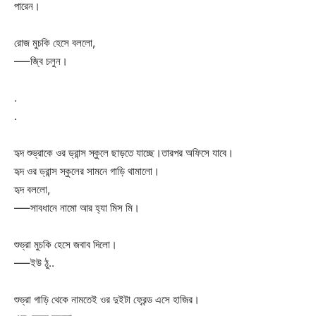
পারেন।
রোজ মুচকি হেসে বললো,
—–জ্বি চলুন।
.
.
হৃদ শুভ্রাকে ওর ড্রান্স স্কুলে ছাড়তে যাচ্ছে।তারপর অফিসে যাবে।
হৃদ ওর ড্রান্স স্কুলের সামনে গাড়ি থামালো।
হৃদ বললো,
—–সাবধানে নামো আর হ্যা মিস মি।
শুভ্রা মুচকি হেসে জবাব দিলো।
—–ইউ ঠু..
শুভ্রা গাড়ি থেকে নামতেই ওর দুইটা ফ্রেন্ড এসে হাজির।