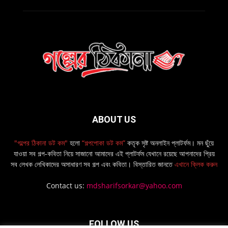
ABOUT US
"গল্পের ঠিকানা ডট কম"
হলো
“গল্পপোকা ডট কম”
কতৃক সৃষ্ট অনলাইন প্লাটর্ফম। মন ছুঁয়ে
যাওয়া সব গল্প-কবিতা নিয়ে সাজানো আমাদের এই প্লাটর্ফম যেখানে রয়েছে আপনাদের প্রিয়
সব লেখক লেখিকাদের অসাধারণ সব গল্প এবং কবিতা। বিস্তারিত জানতে
এখানে ক্লিক করুন
Contact us:
mdsharifsorkar@yahoo.com
FOLLOW US