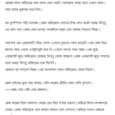
রোজের মাম্মা অরিত্রের বাবা-মাকে যেতে দেয়নি।তাদেরকে বলছে যাতে এখানে থাকে।
তারা তাদের বুঝাপড়া করে নিবে।
হৃদ ফুলস্পিডে গাড়ি চালাচ্ছে।রোজ অরিত্রকে ফোনের উপর ফোন করেই যাচ্ছে কিন্তু
ওর ফোন অফ।রোজ কেদে চলেছে অপরদিকে শুভ্রা ওকে বারবার শান্তনা দিচ্ছে।
অবশেষে ওরা এয়ারপোর্টে পৌছে গেলো।এখনো লন্ডনের প্লেন ছাড়েনি।ওরা খোজ নিয়ে
জানতে পারে এখনো এনাউন্সমেন্ট করে নি।এখনো অনেক সময় আছে।ওরা পুরো
এয়ারপোর্ট জুড়ে অরিত্রকে খোজছে কিন্তু খোজে পাচ্ছেনা।রোজ এয়ারপোর্ট জুড়ে পাগলের
মতো করছে কিন্তু অরিত্রের দেখা মিলেনি।
রোজকে হৃদ শান্তনা দিচ্ছে।ওরা অনেকক্ষন যাবত অরিত্রকে খোজে টায়ার্ড।
রোজ ভাইয়ের বুকে পড়ে কাদছে।হটাৎ শুভ্রার ঠোঁটের কোনে হাসি ফুললো।
—–রোজ পেয়ে গেছি তোর রাজাকে।
রোজ শুভ্রার দিকে তাকালো।শুভ্রা চোখ দিয়ে ইশারা করলো।অরিত্র কিসব কাগজপত্র
দেখছে।রোজ অরিত্রকে দেখে কাদতে কাদতে হেসে ফেললো।অরিত্র তখনও রোজকে