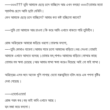
—–ওওও??? তুমি আমাকে ছেড়ে চলে যাচ্ছিলে আর এখন বলছো ওওও?তোমার মতো
স্বার্থপর ছেলে আমি দুটো দেখিনি।
কেন আমাকে ছেড়ে চলে যাচ্ছিলে? আমার কত কষ্ট হচ্ছিলো জানো?
—–তুমি তো আমাকে আর চাওনা।কি করে আমি এখানে থাকতে পারি তুমিহীন।
রোজ অরিত্রকে আবারো জড়িয়ে ধরলো।তারপর বললো,
—-তুমি কোথাও যাবেনা।আমার সাথে চলো আমাদের বাড়িতে।ভয় পেওনা।তারাই
আমাকে এখানে আসতে বলেছে।তোমার মম,পাপাও আমাদের বাড়িতে।মাম্মার কাছে
তোমার মম ক্ষমা চেয়েছে।আর আমার মাম্মা ক্ষমা করেও দিয়েছে আই নো মাই মাম্মা।
অরিত্রের এসব শুনে অনেক খুশি লাগছে যেনো মরুভূমিতে হটাৎ করে এক পশলা বৃষ্টির
দেখা পেয়েছে।
—–এহেম!এহেম!
রোজ শরম কর।বড় ভাই ভাবি এখানে আছে।
হৃদ মজা করে বললো।