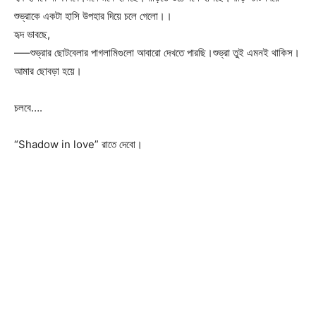
শুভ্রাকে একটা হাসি উপহার দিয়ে চলে গেলো।।
হৃদ ভাবছে,
—–শুভ্রার ছোটবেলার পাগলামিগুলো আবারো দেখতে পারছি।শুভ্রা তুই এমনই থাকিস।
আমার ছোবড়া হয়ে।
চলবে….
“Shadow in love” রাতে দেবো।