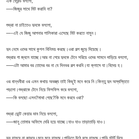
এক ফ্রেন্ড বললো,
—–জিজুর সাথে মিট করাবি না?
শুভ্রা না চাইতেও হৃদকে বললো,
—-এই যে জিজু আপনার শালিকারা এসেছে মিট করতে নামুন।
হৃদ নেমে ওদের সাথে কুশল বিনিময় করছে।ওরা গল্প জুড়ে দিয়েছে।
শুভ্রার গা জ্বলে যাচ্ছে।আর না পেরে হৃদকে টেনে সরিয়ে ওদের সামনে দাড়িয়ে বললো,
—–এটা আমার বর তোদের বর না যে দিনভর গল্প করবি।যা ক্লাসে যা।বিদেয় হ।
ওর বান্ধবীরা ওর এমন কথায় অভস্ত্য তাই কিছুই মনে করে নি।কিন্তু হৃদ অস্বস্তিতে
পড়লো।শুভ্রাকে টেনে নিয়ে ফিসফিস করে বললো,
—–কি বলছো এসব?মাথা গেছে?কি মনে করবে ওরা?
শুভ্রা ডোন্ট কেয়ার ভাব নিয়ে বললো,
—–জানু তোমার অফিসে দেরি হয়ে যাচ্ছে।যাও যাও তাড়াতাড়ি যাও।
হৃদ হাসবে না কাদবে।মনে মনে হাসছে।গাড়িতে উঠে বসে হাসছে।গাড়ি স্টার্ট দিয়ে