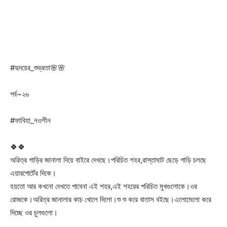
#হৃদয়ের_শুভ্রতা🌸🌸
পর্ব~২৬
#ফাবিহা_নওশীন
🍀🍀
অরিত্র গাড়ির জানালা দিয়ে বাইরে দেখছে।পরিচিত শহর,রাস্তাঘাট ছেড়ে গাড়ি চলছে
এয়ারপোর্টের দিকে।
হয়তো আর কখনো দেখতে পাবেনা এই শহর,এই শহরের পরিচিত মুখগুলোকে।ওর
রোজকে।অরিত্র জানালার কাচ খোলে দিলো।শু শু করে বাতাস বইছে।এলোমেলো করে
দিচ্ছে ওর চুলগুলো।