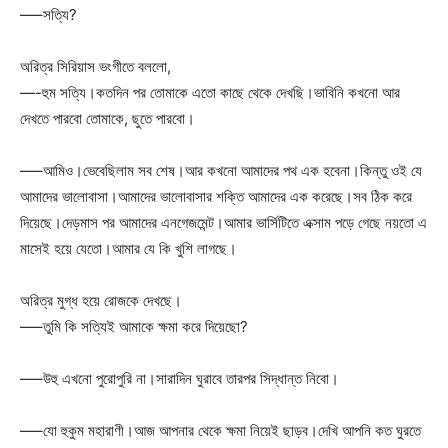
—–সত্যি?
অরিত্র সিরিয়াস ভংগীতে বললো,
—-হুম সত্যি।কতদিন পর তোমাকে এতো কাছে থেকে দেখছি।ভাবিনি কখনো আর
দেখতে পারবো তোমাকে, ছুতে পারবো।
—–আমিও।ভেবেছিলাম সব শেষ।আর কখনো আমাদের পথ এক হবেনা।কিন্তু ওই যে
আমাদের ভালোবাসা।আমাদের ভালোবাসার শক্তি আমাদের এক করেছে।সব ঠিক করে
দিয়েছে।দেড়মাস পর আমাদের এনগেজমেন্ট।আমার ভার্সিটিতে এক্সাম পড়ে গেছে নয়তো এ
মাসেই হয়ে যেতো।আমার যে কি খুশি লাগছে।
অরিত্র মুগ্ধ হয়ে রোজকে দেখছে।
—–তুমি কি সত্যিই আমাকে ক্ষমা করে দিয়েছো?
—–উহু এখনো পুরোপুরি না।সারাদিন ঘুরাবে তারপর সিদ্ধান্ত নিবো।
—–যো হুকুম মহারাণী।আজ আপনার থেকে ক্ষমা নিয়েই ছাড়ব।দেখি আপনি কত ঘুরতে