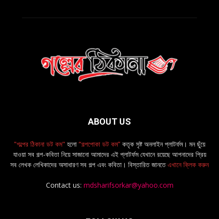
ABOUT US
"গল্পের ঠিকানা ডট কম"
হলো
“গল্পপোকা ডট কম”
কতৃক সৃষ্ট অনলাইন প্লাটর্ফম। মন ছুঁয়ে
যাওয়া সব গল্প-কবিতা নিয়ে সাজানো আমাদের এই প্লাটর্ফম যেখানে রয়েছে আপনাদের প্রিয়
সব লেখক লেখিকাদের অসাধারণ সব গল্প এবং কবিতা। বিস্তারিত জানতে
এখানে ক্লিক করুন
Contact us:
mdsharifsorkar@yahoo.com