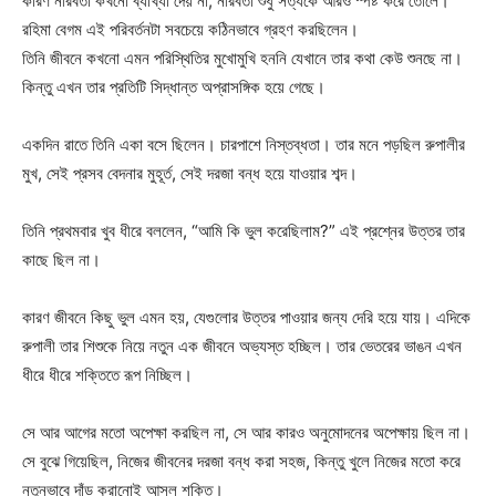
কারণ নীরবতা কখনো ব্যাখ্যা দেয় না, নীরবতা শুধু সত্যকে আরও স্পষ্ট করে তোলে।
রহিমা বেগম এই পরিবর্তনটা সবচেয়ে কঠিনভাবে গ্রহণ করছিলেন।
তিনি জীবনে কখনো এমন পরিস্থিতির মুখোমুখি হননি যেখানে তার কথা কেউ শুনছে না।
কিন্তু এখন তার প্রতিটি সিদ্ধান্ত অপ্রাসঙ্গিক হয়ে গেছে।
একদিন রাতে তিনি একা বসে ছিলেন। চারপাশে নিস্তব্ধতা। তার মনে পড়ছিল রুপালীর
মুখ, সেই প্রসব বেদনার মুহূর্ত, সেই দরজা বন্ধ হয়ে যাওয়ার শব্দ।
তিনি প্রথমবার খুব ধীরে বললেন, “আমি কি ভুল করেছিলাম?” এই প্রশ্নের উত্তর তার
কাছে ছিল না।
কারণ জীবনে কিছু ভুল এমন হয়, যেগুলোর উত্তর পাওয়ার জন্য দেরি হয়ে যায়। এদিকে
রুপালী তার শিশুকে নিয়ে নতুন এক জীবনে অভ্যস্ত হচ্ছিল। তার ভেতরের ভাঙন এখন
ধীরে ধীরে শক্তিতে রূপ নিচ্ছিল।
সে আর আগের মতো অপেক্ষা করছিল না, সে আর কারও অনুমোদনের অপেক্ষায় ছিল না।
সে বুঝে গিয়েছিল, নিজের জীবনের দরজা বন্ধ করা সহজ, কিন্তু খুলে নিজের মতো করে
নতুনভাবে দাঁড় করানোই আসল শক্তি।