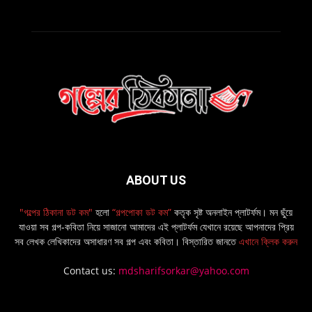
ABOUT US
"গল্পের ঠিকানা ডট কম"
হলো
“গল্পপোকা ডট কম”
কতৃক সৃষ্ট অনলাইন প্লাটর্ফম। মন ছুঁয়ে
যাওয়া সব গল্প-কবিতা নিয়ে সাজানো আমাদের এই প্লাটর্ফম যেখানে রয়েছে আপনাদের প্রিয়
সব লেখক লেখিকাদের অসাধারণ সব গল্প এবং কবিতা। বিস্তারিত জানতে
এখানে ক্লিক করুন
Contact us:
mdsharifsorkar@yahoo.com