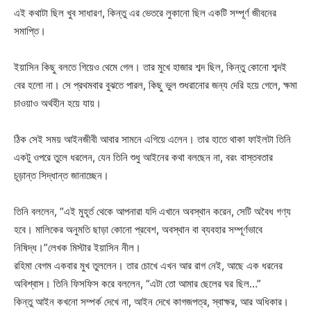
এই কথাটা ছিল খুব সাধারণ, কিন্তু এর ভেতরে লুকানো ছিল একটি সম্পূর্ণ জীবনের
সমাপ্তি।
ইয়াসিন কিছু বলতে গিয়েও থেমে গেল। তার মুখে হাজার শব্দ ছিল, কিন্তু কোনো শব্দই
বের হলো না। সে প্রথমবার বুঝতে পারল, কিছু ভুল শুধরানোর জন্য দেরি হয়ে গেলে, ক্ষমা
চাওয়াও অর্থহীন হয়ে যায়।
ঠিক সেই সময় আইনজীবী আবার সামনে এগিয়ে এলেন। তার হাতে থাকা ফাইলটা তিনি
একটু ওপরে তুলে ধরলেন, যেন তিনি শুধু আইনের কথা বলছেন না, বরং বাস্তবতার
চূড়ান্ত সিদ্ধান্ত জানাচ্ছেন।
তিনি বললেন, “এই মুহূর্ত থেকে আপনারা যদি এখানে অবস্থান করেন, সেটি অবৈধ গণ্য
হবে। মালিকের অনুমতি ছাড়া কোনো প্রবেশ, অবস্থান বা ব্যবহার সম্পূর্ণভাবে
নিষিদ্ধ।”লেখক মিস্টার ইয়াসিন নীল।
রহিমা বেগম একবার মুখ তুললেন। তার চোখে এখন আর রাগ নেই, আছে এক ধরনের
অবিশ্বাস। তিনি ফিসফিস করে বললেন, “এটা তো আমার ছেলের ঘর ছিল…”
কিন্তু আইন কখনো সম্পর্ক দেখে না, আইন দেখে কাগজপত্র, স্বাক্ষর, আর অধিকার।