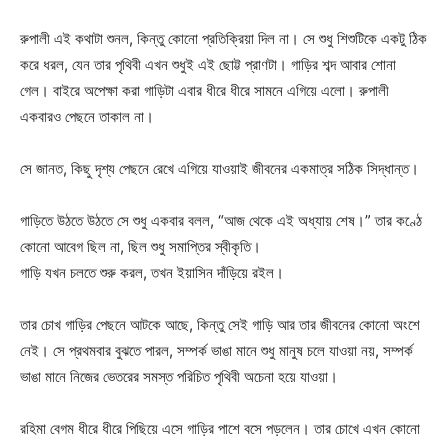
রুপালী এই কথাটা শুনল, কিন্তু কোনো প্রতিক্রিয়া দিল না। সে শুধু শিশুটিকে একটু ঠিক
করে ধরল, যেন তার পৃথিবী এখন শুধুই এই ছোট্ট প্রাণটা। গাড়ির শব্দ আবার শোনা
গেল। বাইরে অপেক্ষা করা গাড়িটা এবার ধীরে ধীরে সামনে এগিয়ে এলো। রুপালী
একবারও পেছনে তাকাল না।
সে জানত, কিছু দৃশ্য পেছনে রেখে এগিয়ে যাওয়াই জীবনের একমাত্র সঠিক সিদ্ধান্ত।
গাড়িতে উঠতে উঠতে সে শুধু একবার বলল, “আজ থেকে এই অধ্যায় শেষ।” তার কণ্ঠে
কোনো আবেগ ছিল না, ছিল শুধু সমাপ্তির স্বীকৃতি।
গাড়ি যখন চলতে শুরু করল, তখন ইয়াসিন দাঁড়িয়ে রইল।
তার চোখ গাড়ির পেছনে আটকে আছে, কিন্তু সেই গাড়ি আর তার জীবনের কোনো অংশে
নেই। সে প্রথমবার বুঝতে পারল, সম্পর্ক ভাঙা মানে শুধু মানুষ চলে যাওয়া নয়, সম্পর্ক
ভাঙা মানে নিজের ভেতরের সমস্ত পরিচিত পৃথিবী অচেনা হয়ে যাওয়া।
রহিমা বেগম ধীরে ধীরে পিছিয়ে এসে গাড়ির পাশে বসে পড়লেন। তার চোখে এখন কোনো