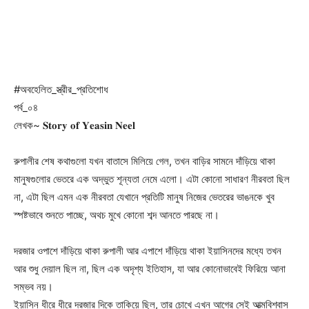
#অবহেলিত_স্ত্রীর_প্রতিশোধ
পর্ব_০৪
লেখক~ 𝐒𝐭𝐨𝐫𝐲 𝐨𝐟 𝐘𝐞𝐚𝐬𝐢𝐧 𝐍𝐞𝐞𝐥
রুপালীর শেষ কথাগুলো যখন বাতাসে মিলিয়ে গেল, তখন বাড়ির সামনে দাঁড়িয়ে থাকা
মানুষগুলোর ভেতরে এক অদ্ভুত শূন্যতা নেমে এলো। এটা কোনো সাধারণ নীরবতা ছিল
না, এটা ছিল এমন এক নীরবতা যেখানে প্রতিটি মানুষ নিজের ভেতরের ভাঙনকে খুব
স্পষ্টভাবে শুনতে পাচ্ছে, অথচ মুখে কোনো শব্দ আনতে পারছে না।
দরজার ওপাশে দাঁড়িয়ে থাকা রুপালী আর এপাশে দাঁড়িয়ে থাকা ইয়াসিনদের মধ্যে তখন
আর শুধু দেয়াল ছিল না, ছিল এক অদৃশ্য ইতিহাস, যা আর কোনোভাবেই ফিরিয়ে আনা
সম্ভব নয়।
ইয়াসিন ধীরে ধীরে দরজার দিকে তাকিয়ে ছিল, তার চোখে এখন আগের সেই আত্মবিশ্বাস