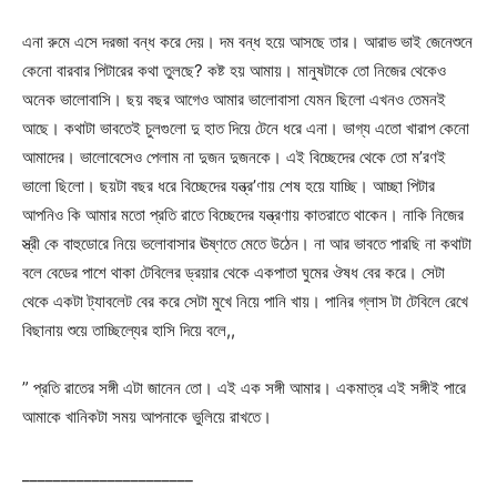
এনা রুমে এসে দরজা বন্ধ করে দেয়। দম বন্ধ হয়ে আসছে তার। আরাভ ভাই জেনেশুনে
কেনো বারবার পিটারের কথা তুলছে? কষ্ট হয় আমায়। মানুষটাকে তো নিজের থেকেও
অনেক ভালোবাসি। ছয় বছর আগেও আমার ভালোবাসা যেমন ছিলো এখনও তেমনই
আছে। কথাটা ভাবতেই চুলগুলো দু হাত দিয়ে টেনে ধরে এনা। ভাগ্য এতো খারাপ কেনো
আমাদের। ভালোবেসেও পেলাম না দুজন দুজনকে। এই বিচ্ছেদের থেকে তো ম’রণই
ভালো ছিলো। ছয়টা বছর ধরে বিচ্ছেদের যন্ত্র’ণায় শেষ হয়ে যাচ্ছি। আচ্ছা পিটার
আপনিও কি আমার মতো প্রতি রাতে বিচ্ছেদের যন্ত্রণায় কাতরাতে থাকেন। নাকি নিজের
স্ত্রী কে বাহুডোরে নিয়ে ভলোবাসার ঊষ্ণতে মেতে উঠেন। না আর ভাবতে পারছি না কথাটা
বলে বেডের পাশে থাকা টেবিলের ড্রয়ার থেকে একপাতা ঘুমের ঔষধ বের করে। সেটা
থেকে একটা ট্যাবলেট বের করে সেটা মুখে নিয়ে পানি খায়। পানির গ্লাস টা টেবিলে রেখে
বিছানায় শুয়ে তাচ্ছিল্যের হাসি দিয়ে বলে,,
” প্রতি রাতের সঙ্গী এটা জানেন তো। এই এক সঙ্গী আমার। একমাত্র এই সঙ্গীই পারে
আমাকে খানিকটা সময় আপনাকে ভুলিয়ে রাখতে।
______________________