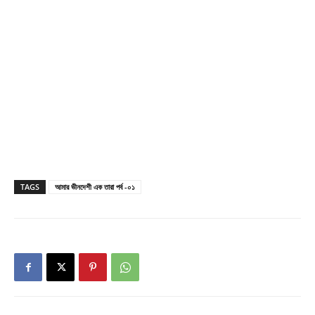
TAGS
আমার ভীনদেশী এক তারা পর্ব -০১