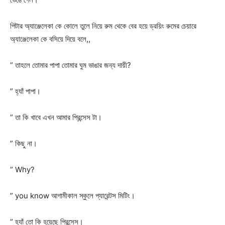
পিটার অ্যাঞ্জেলেকা কে কোলে তুলে নিয়ে রুম থেকে বের হয়ে ড্রয়িং রুমের চেয়ারে
অ্যাঞ্জেলেকা কে বসিয়ে দিয়ে বলে,,
” তাহলে তোমার পাপা তোমার ঘুম ভাঙার জন্য দায়ী?
” হ্যাঁ পাপা।
” তা কি খাবে এখন আমার প্রিন্সেস টা।
” কিছু না।
” Why?
” you know আগামীকাল স্কুলে প্যারেন্টস মিটিং।
” হ্যাঁ তো কি হয়েছে প্রিন্সেস।