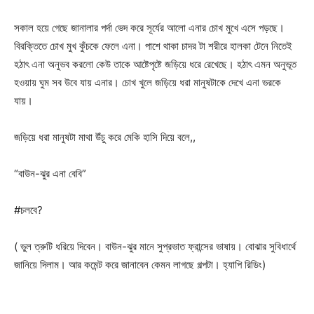
সকাল হয়ে গেছে জানালার পর্দা ভেদ করে সূর্যের আলো এনার চোখ মুখে এসে পড়ছে।
বিরক্তিতে চোখ মুখ কুঁচকে ফেলে এনা। পাশে থাকা চাদর টা শরীরে হালকা টেনে নিতেই
হঠাৎ এনা অনুভব করলো কেউ তাকে আষ্টেপৃষ্টে জড়িয়ে ধরে রেখেছে। হঠাৎ এমন অনুভূত
হওয়ায় ঘুম সব উবে যায় এনার। চোখ খুলে জড়িয়ে ধরা মানুষটাকে দেখে এনা ভরকে
যায়।
জড়িয়ে ধরা মানুষটা মাথা উঁচু করে মেকি হাসি দিয়ে বলে,,
“বাউন-ঝুর এনা বেবি”
#চলবে?
( ভুল ত্রুটি ধরিয়ে দিবেন। বাউন-ঝুর মানে সুপ্রভাত ফ্রান্সের ভাষায়। বোঝার সুবিধার্থে
জানিয়ে দিলাম। আর কমেন্ট করে জানাবেন কেমন লাগছে গল্পটা। হ্যাপি রিডিং)