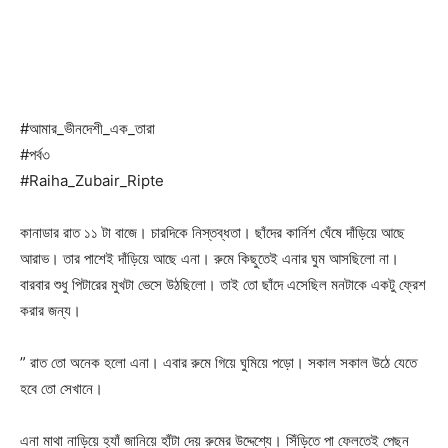
#আমার_ভীনদেশী_এক_তারা
#পর্ব৩
#Raiha_Zubair_Ripte
কানাডার রাত ১১ টা বাজে। চারদিকে নিস্তব্ধতা। ছাঁদের কার্নিশ ঘেঁষে দাঁড়িয়ে আছে
আরাভ। তার পাশেই দাঁড়িয়ে আছে এনা। রুমে কিছুতেই এনার ঘুম আসছিলো না।
বারবার শুধু পিটারের মুখটা ভেসে উঠছিলো। তাই তো ছাঁদে এসেছিল মনটাকে একটু ফ্রেশ
করার জন্য।
” রাত তো অনেক হলো এনা। এবার রুমে গিয়ে ঘুমিয়ে পড়ো। সকাল সকাল উঠে যেতে
হবে তো সেখানে।
এনা মাথা নাড়িয়ে হ্যাঁ জানিয়ে হাঁটা দেয় রুমের উদ্দেশ্যে। সিঁড়িতে পা ফেলতেই পেছন