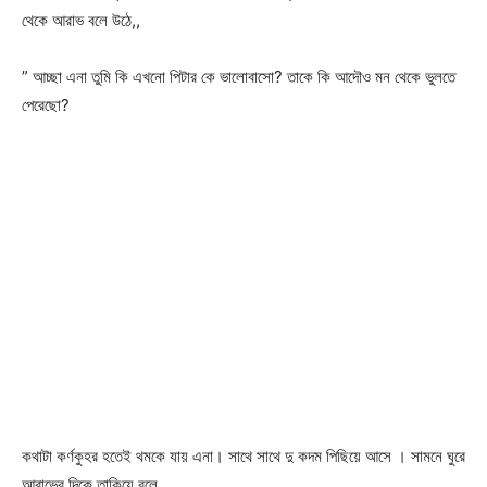
থেকে আরাভ বলে উঠে,,
” আচ্ছা এনা তুমি কি এখনো পিটার কে ভালোবাসো? তাকে কি আদৌও মন থেকে ভুলতে
পেরেছো?
কথাটা কর্ণকুহর হতেই থমকে যায় এনা। সাথে সাথে দু কদম পিছিয়ে আসে । সামনে ঘুরে
আরাভের দিকে তাকিয়ে বলে,,