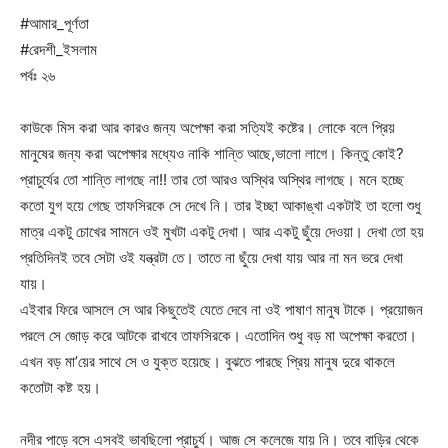
#আমার_পূর্ণতা
#রেদশী_ইসলাম
পর্বঃ ২৬
কাউকে মিস করা আর কারও জন্য অপেক্ষা করা সত্যিই কষ্টের। লোকে বলে প্রিয়
মানুষের জন্য করা অপেক্ষার মধ্যেও নাকি শান্তি আছে,ভালো লাগে। কিন্তু কোই?
প্রাচুর্যের তো শান্তি লাগছে না!! তার তো আরও অস্থির অস্থির লাগছে। মনে হচ্ছে
কতো যুগ হয়ে গেছে তাফসিরকে সে দেখে নি। তার ইচ্ছা আকাঙ্খা একটাই তা হলো শুধু
মাত্র একটু চোখের সামনে ওই মুখটা একটু দেখা। আর একটু ছুঁয়ে দেওয়া। দেখা তো হয়
প্রতিদিনই তবে সেটা ওই যন্ত্রটা তে। তাতে না ছুঁয়ে দেখা যায় আর না মন ভরে দেখা
যায়।
এইবার ফিরে আসলে সে আর কিছুতেই যেতে দেবে না ওই পাষাণ মানুষ টাকে। প্রয়োজন
পরলে সে জোড় করে আটকে রাখবে তাফসিরকে। এতোদিন শুধু বড় মা অপেক্ষা করতো।
এখন বড় মা’য়ের সাথে সে ও যুক্ত হয়েছে। বুঝতে পারছে প্রিয় মানুষ দুরে থাকলে
কতোটা কষ্ট হয়।
নদীর পাড়ে বসে এসবই ভাবছিলো প্রাচুর্য। আজ সে কলেজে যায় নি। তবে বাড়ির থেকে