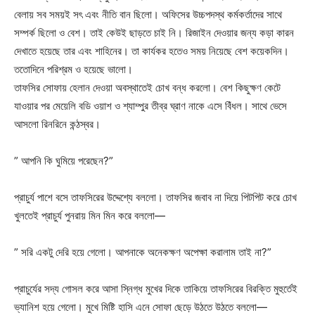
বেলায় সব সময়ই সৎ এবং নীতি বান ছিলো। অফিসের উচ্চপদস্থ কর্মকর্তাদের সাথে
সম্পর্ক ছিলো ও বেশ। তাই কেউই ছাড়তে চাই নি। রিজাইন দেওয়ার জন্য কড়া কারন
দেখাতে হয়েছে তার এবং শাহিনের। তা কার্যকর হতেও সময় নিয়েছে বেশ কয়েকদিন।
ততোদিনে পরিশ্রম ও হয়েছে ভালো।
তাফসির সোফায় হেলান দেওয়া অবস্থাতেই চোখ বন্ধ করলো। বেশ কিছুক্ষণ কেটে
যাওয়ার পর মেয়েলি বডি ওয়াশ ও শ্যাম্পুর তীব্র ঘ্রাণ নাকে এসে বিঁধল। সাথে ভেসে
আসলো রিনরিনে কন্ঠস্বর।
” আপনি কি ঘুমিয়ে পরেছেন?”
প্রাচুর্য পাশে বসে তাফসিরের উদ্দেশ্যে বললো। তাফসির জবাব না দিয়ে পিটপিট করে চোখ
খুলতেই প্রাচুর্য পুনরায় মিন মিন করে বললো—
” সরি একটু দেরি হয়ে গেলো। আপনাকে অনেকক্ষণ অপেক্ষা করালাম তাই না?”
প্রাচুর্যের সদ্য গোসল করে আসা স্নিগ্ধ মুখের দিকে তাকিয়ে তাফসিরের বিরক্তি মুহুর্তেই
ভ্যানিশ হয়ে গেলো। মুখে মিষ্টি হাসি এনে সোফা ছেড়ে উঠতে উঠতে বললো—