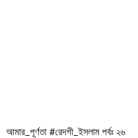
আমার_পূর্ণতা #রেদশী_ইসলাম পর্বঃ ২৬