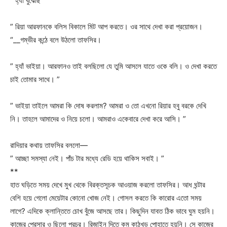
” হ্যাঁ বুঝেছি ”
” রিয়া আরফানকে বলিস বিকালে মিট আপ করতে। ওর সাথে দেখা করা প্রয়োজন।
“__গম্ভীর কন্ঠে বলে উঠলো তাফসির।
” হ্যাঁ ভাইয়া। আরফানও তাই বলছিলো যে তুমি আসলে যাতে ওকে বলি। ও দেখা করতে
চাই তোমার সাথে। ”
” ভাইয়া তাইলে আমরা কি দোষ করলাম? আমরা ও তো এখনো রিয়ার হবু বরকে দেখি
নি। তাহলে আমাদের ও নিয়ে চলো। আমরাও একেবারে দেখা করে আসি। ”
রাদিয়ার কথায় তাফসির বললো—
” আচ্ছা সমস্যা নেই। পাঁচ টার মধ্যে রেডি হয়ে থাকিস সবাই। ”
**
হাত ঘড়িতে সময় দেখে মুখ থেকে বিরক্তসূচক আওয়াজ করলো তাফসির। আধ ঘন্টার
বেশি হয়ে গেলো মেয়েটার কোনো খোজ নেই। গোসল করতে কি কারোর এতো সময়
লাগে? এদিকে ক্লান্তিতে চোখ বুঁজে আসছে তার। কিছুদিন যাবত ঠিক ভাবে ঘুম হয়নি।
কাজের প্রেসার ও ছিলো প্রচুর। রিজাইন দিতে কম কাঠখড় পোহাতে হয়নি। সে কাজের