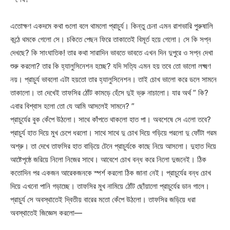
এতোক্ষণ একদমে কথা গুলো বলে থামলো প্রাচুর্য। কিন্তু চেনা এমন রাশভারি পুরুষালি
কন্ঠে থমকে গেলো সে। চকিতে পেছন ফিরে তাকাতেই বিমূর্ত হয়ে গেলো। সে কি সপ্ন
দেখছে? কি সাংঘাতিক! তার কথা সারাদিন ভাবতে ভাবতে এখন দিন দুপুরে ও সপ্ন দেখা
শুরু করলো? তার কি হ্যালুসিনেশন হচ্ছে? যদি সত্যি এমন হয় তবে তো ভালো লক্ষ্মণ
নয়। প্রাচুর্য ভাবলো এটা হয়তো তার হ্যালুসিনেশন। তাই চোখ ভালো করে ডলে সামনে
তাকালো। তা দেখেই তাফসির ঠোঁট কামড়ে হেঁসে দুই ভ্রু নাচালো। যার অর্থ ” কি?
এবার বিশ্বাস হলো তো যে আমি আসলেই সামনে? ”
প্রাচুর্যের বুক কেঁপে উঠলো। সাথে কাঁপতে থাকলো হাত পা। অবশেষে সে এলো তবে?
প্রাচুর্য হাত দিয়ে মুখ চেপে ধরলো। সাথে সাথে দু চোখ দিয়ে গড়িয়ে পরলো দু ফোঁটা গরম
অশ্রু। তা দেখে তাফসির হাত বাড়িয়ে টেনে প্রাচুর্যকে কাছে নিয়ে আসলো। দুহাত দিয়ে
আষ্টেপৃষ্ঠে জরিয়ে নিলো নিজের সাথে। আবেশে চোখ বন্ধ করে নিলো দুজনেই। ঠিক
কতোদিন পর একজন আরেকজনকে স্পর্শ করলো ঠিক জানা নেই। প্রাচুর্যের বন্ধ চোখ
দিয়ে এখনো পানি গড়াচ্ছে। তাফসির মুখ নামিয়ে ঠোঁট ছোঁয়ালো প্রাচুর্যের ডান গালে।
প্রাচুর্য সে অবস্থাতেই দ্বিতীয় বারের মতো কেঁপে উঠলো। তাফসির জড়িয়ে ধরা
অবস্থাতেই জিজ্ঞেস করলো—