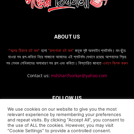
ABOUT US
"গল্পের ঠিকানা ডট কম"
হলো
“গল্পপোকা ডট কম”
কতৃক সৃষ্ট অনলাইন প্লাটর্ফম। মন ছুঁয়ে
যাওয়া সব গল্প-কবিতা নিয়ে সাজানো আমাদের এই প্লাটর্ফম যেখানে রয়েছে আপনাদের প্রিয়
সব লেখক লেখিকাদের অসাধারণ সব গল্প এবং কবিতা। বিস্তারিত জানতে
এখানে ক্লিক করুন
Contact us:
mdsharifsorkar@yahoo.com
FOLLOW US
We use cookies on our website to give you the most
relevant experience by remembering your preferences
and repeat visits. By clicking “Accept All”, you consent to
the use of ALL the cookies. However, you may visit
"Cookie Settings" to provide a controlled consent.