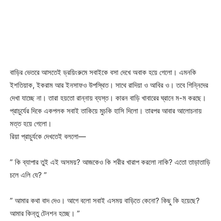
বাড়ির ভেতরে আসতেই ড্রয়িংরুমে সবাইকে বসা দেখে অবাক হয়ে গেলো। এমনকি
ইশতিয়াক, ইকরাম আর ইনসাফও উপস্থিত। সাথে রাদিয়া ও আবির ও। তবে গিন্নিদের
দেখা যাচ্ছে না। তারা হয়তো রান্নায় ব্যস্ত। কারন বাড়ি খাবারের ঘ্রানে ম-ম করছে।
প্রাচুর্যের দিকে একপলক সবাই তাকিয়ে মুচকি হাসি দিলো। তারপর আবার আলোচনায়
মত্ত হয়ে গেলো।
রিয়া প্রাচুর্যকে দেখতেই বললো—
” কি ব্যাপার তুই এই অসময়? আজকেও কি শরীর খারাপ করলো নাকি? এতো তাড়াতাড়ি
চলে এলি যে? ”
” আমার কথা বাদ দেও। আগে বলো সবাই এসময় বাড়িতে কেনো? কিছু কি হয়েছে?
আমার কিন্তু টেনশন হচ্ছে। ”