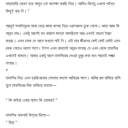
তাড়াতাড়ি ফ্রেশ হয়ে আসুন তো অপেক্ষা করছি নিচে। আমিও কিন্তু এখনো পর্যন্ত
কিছুই খায় নি। ”
প্রাচুর্য সম্মতিসূচক মাথা নেড়ে জামা কাপড় নিয়ে ওয়াশরুমে ঢুকে গেলো। আহা আজ কি
আনন্দ তার। একটু আগেই মন খারাপে কান্না আসছিলো আর এখনই নাচতে ইচ্ছা
করছে। এমন চমক সে আগে কখনো পাই নি। এটা তার জীবনের বেস্ট বেস্ট বেস্ট! এমন
চমক পেতেও ভালো লাগে। ইশশ এখন ভাবতেই আনন্দ লাগছে যে এখন থেকে তাফসির
এখানেই থাকবে। আবার একটু আগে তাফসিরের দেওয়া চুমুর কথা মনে পরতেই লজ্জা
লাগছে।
*
তাফসির নিচে এসে ড্রয়িংরুমের সোফায় বসলো আবিরের পাশে। আবির গল্প থামিয়ে হাসি
মুখে তাফসিরের দিক তাকিয়ে বললো—
” কি ভাইয়া এবার প্লান কি তোমার? ”
তাফসির অকপটে উত্তর দিলো—
” বিয়ে ”