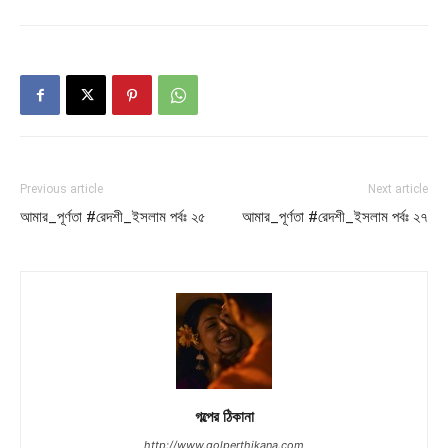
Previous article
Next article
আমার_পূর্ণতা #রেদশী_ইসলাম পর্বঃ ২৫
আমার_পূর্ণতা #রেদশী_ইসলাম পর্বঃ ২৭
গল্পের ঠিকানা
http://www.golperthikana.com