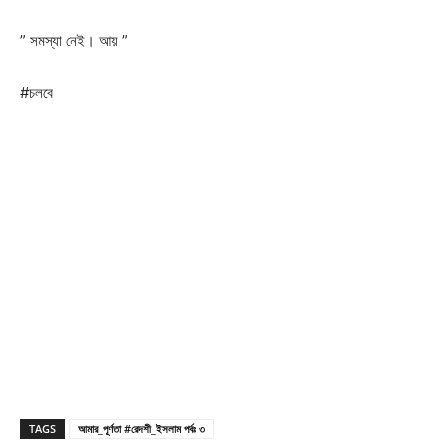
” সমস্যা নেই। আয় ”
#চলবে
TAGS
আমার_পূর্ণতা #রেদশী_ইসলাম পর্বঃ ৩