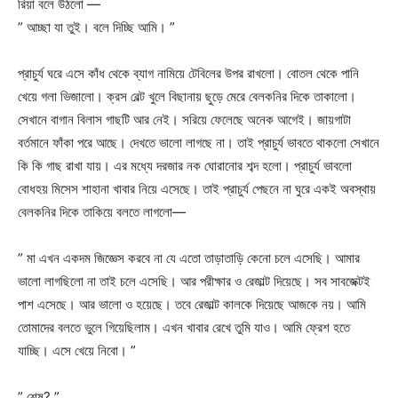
রিয়া বলে উঠলো —
” আচ্ছা যা তুই। বলে দিচ্ছি আমি। ”
প্রাচুর্য ঘরে এসে কাঁধ থেকে ব্যাগ নামিয়ে টেবিলের উপর রাখলো। বোতল থেকে পানি
খেয়ে গলা ভিজালো। ক্রস বেল্ট খুলে বিছানায় ছুড়ে মেরে বেলকনির দিকে তাকালো।
সেখানে বাগান বিলাস গাছটি আর নেই। সরিয়ে ফেলেছে অনেক আগেই। জায়গাটা
বর্তমানে ফাঁকা পরে আছে। দেখতে ভালো লাগছে না। তাই প্রাচুর্য ভাবতে থাকলো সেখানে
কি কি গাছ রাখা যায়। এর মধ্যে দরজার নক ঘোরানোর শব্দ হলো। প্রাচুর্য ভাবলো
বোধহয় মিসেস শাহানা খাবার নিয়ে এসেছে। তাই প্রাচুর্য পেছনে না ঘুরে একই অবস্থায়
বেলকনির দিকে তাকিয়ে বলতে লাগলো—
” মা এখন একদম জিজ্ঞেস করবে না যে এতো তাড়াতাড়ি কেনো চলে এসেছি। আমার
ভালো লাগছিলো না তাই চলে এসেছি। আর পরীক্ষার ও রেজাল্ট দিয়েছে। সব সাবজেক্টই
পাশ এসেছে। আর ভালো ও হয়েছে। তবে রেজাল্ট কালকে দিয়েছে আজকে নয়। আমি
তোমাদের বলতে ভুলে গিয়েছিলাম। এখন খাবার রেখে তুমি যাও। আমি ফ্রেশ হতে
যাচ্ছি। এসে খেয়ে নিবো। ”
” শেষ? ”