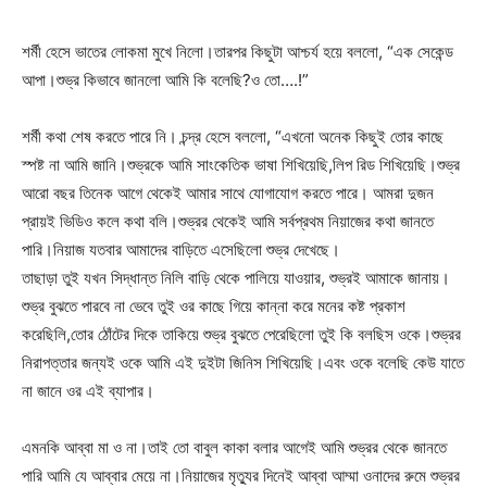
শর্মী হেসে ভাতের লোকমা মুখে নিলো।তারপর কিছুটা আশ্চর্য হয়ে বললো, “এক সেকেন্ড
আপা।শুভ্র কিভাবে জানলো আমি কি বলেছি?ও তো….!”
শর্মী কথা শেষ করতে পারে নি। চন্দ্র হেসে বললো, “এখনো অনেক কিছুই তোর কাছে
স্পষ্ট না আমি জানি।শুভ্রকে আমি সাংকেতিক ভাষা শিখিয়েছি,লিপ রিড শিখিয়েছি।শুভ্র
আরো বছর তিনেক আগে থেকেই আমার সাথে যোগাযোগ করতে পারে। আমরা দুজন
প্রায়ই ভিডিও কলে কথা বলি।শুভ্রর থেকেই আমি সর্বপ্রথম নিয়াজের কথা জানতে
পারি।নিয়াজ যতবার আমাদের বাড়িতে এসেছিলো শুভ্র দেখেছে।
তাছাড়া তুই যখন সিদ্ধান্ত নিলি বাড়ি থেকে পালিয়ে যাওয়ার, শুভ্রই আমাকে জানায়।
শুভ্র বুঝতে পারবে না ভেবে তুই ওর কাছে গিয়ে কান্না করে মনের কষ্ট প্রকাশ
করেছিলি,তোর ঠোঁটের দিকে তাকিয়ে শুভ্র বুঝতে পেরেছিলো তুই কি বলছিস ওকে।শুভ্রর
নিরাপত্তার জন্যই ওকে আমি এই দুইটা জিনিস শিখিয়েছি।এবং ওকে বলেছি কেউ যাতে
না জানে ওর এই ব্যাপার।
এমনকি আব্বা মা ও না।তাই তো বাবুল কাকা বলার আগেই আমি শুভ্রর থেকে জানতে
পারি আমি যে আব্বার মেয়ে না।নিয়াজের মৃত্যুর দিনেই আব্বা আম্মা ওনাদের রুমে শুভ্রর