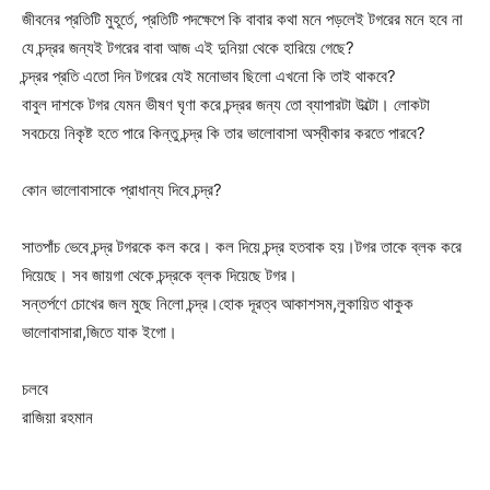
জীবনের প্রতিটি মুহূর্তে, প্রতিটি পদক্ষেপে কি বাবার কথা মনে পড়লেই টগরের মনে হবে না
যে চন্দ্রর জন্যই টগরের বাবা আজ এই দুনিয়া থেকে হারিয়ে গেছে?
চন্দ্রর প্রতি এতো দিন টগরের যেই মনোভাব ছিলো এখনো কি তাই থাকবে?
বাবুল দাশকে টগর যেমন ভীষণ ঘৃণা করে চন্দ্রর জন্য তো ব্যাপারটা উল্টো। লোকটা
সবচেয়ে নিকৃষ্ট হতে পারে কিন্তু চন্দ্র কি তার ভালোবাসা অস্বীকার করতে পারবে?
কোন ভালোবাসাকে প্রাধান্য দিবে চন্দ্র?
সাতপাঁচ ভেবে চন্দ্র টগরকে কল করে। কল দিয়ে চন্দ্র হতবাক হয়।টগর তাকে ব্লক করে
দিয়েছে। সব জায়গা থেকে চন্দ্রকে ব্লক দিয়েছে টগর।
সন্তর্পণে চোখের জল মুছে নিলো চন্দ্র।হোক দূরত্ব আকাশসম,লুকায়িত থাকুক
ভালোবাসারা,জিতে যাক ইগো।
চলবে
রাজিয়া রহমান