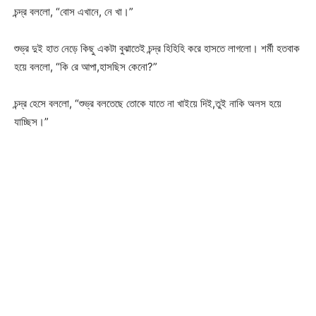
চন্দ্র বললো, “বোস এখানে, নে খা।”
শুভ্র দুই হাত নেড়ে কিছু একটা বুঝাতেই চন্দ্র হিহিহি করে হাসতে লাগলো। শর্মী হতবাক
হয়ে বললো, “কি রে আপা,হাসছিস কেনো?”
চন্দ্র হেসে বললো, “শুভ্র বলতেছে তোকে যাতে না খাইয়ে দিই,তুই নাকি অলস হয়ে
যাচ্ছিস।”