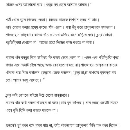
সামনে এসব আলোচনা করে। শুভ্র সব জেনে আমাকে জানায়।”
শর্মী খেতে ভুলে গিয়েছে যেনো। নিজের কানকে বিশ্বাস হচ্ছে না তার।
ভাই বোনের কথার মধ্যে কাদের খাঁন এলো। গলা উঁচু করে তালুকদারকে ডাকলেন।
শাহজাহান তালুকদার কাদের খাঁনকে দেখে এগিয়ে এসে জড়িয়ে ধরে। চন্দ্র কোনো
প্রতিক্রিয়া দেখালো না।আগের মতো নিজের কাজ করতে লাগলো।
কাদের খাঁন বন্ধুর দিকে তাকিয়ে কি বলবে ভেবে পেলো না। এমন এক পরিস্থিতি শব্দরা
গলায় এসে জমাট বেঁধে আছে অথচ বের হতে পারছে না।শাহজাহান তালুকদার কাদের
খাঁনকে ঘরে নিয়ে বসালেন।চন্দ্রকে ডেকে বললেন, “চন্দ্র মা,চা নাশতার ব্যবস্থা কর
তো।আমার বন্ধু এসেছে। ”
চন্দ্র ভাই বোনকে খাইয়ে উঠে গেলো রান্নাঘরে।
কাদের খাঁন কথা বলতে পারছেন না আজ।তার বুক কাঁপছে। মনে হচ্ছে মেয়েটা সামনে
এলে বুঝি তিনি কথা বলতে পারবেন না।
দুজনেই চুপ করে বসে থাকা যায় না, তাই শাহজাহান তালুকদার টিভি অন করে দিলেন।