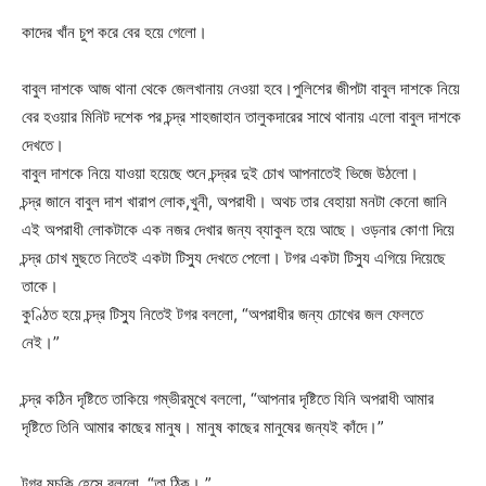
কাদের খাঁন চুপ করে বের হয়ে গেলো।
বাবুল দাশকে আজ থানা থেকে জেলখানায় নেওয়া হবে।পুলিশের জীপটা বাবুল দাশকে নিয়ে
বের হওয়ার মিনিট দশেক পর চন্দ্র শাহজাহান তালুকদারের সাথে থানায় এলো বাবুল দাশকে
দেখতে।
বাবুল দাশকে নিয়ে যাওয়া হয়েছে শুনে চন্দ্রর দুই চোখ আপনাতেই ভিজে উঠলো।
চন্দ্র জানে বাবুল দাশ খারাপ লোক,খুনী, অপরাধী। অথচ তার বেহায়া মনটা কেনো জানি
এই অপরাধী লোকটাকে এক নজর দেখার জন্য ব্যাকুল হয়ে আছে। ওড়নার কোণা দিয়ে
চন্দ্র চোখ মুছতে নিতেই একটা টিস্যু দেখতে পেলো। টগর একটা টিস্যু এগিয়ে দিয়েছে
তাকে।
কুণ্ঠিত হয়ে চন্দ্র টিস্যু নিতেই টগর বললো, “অপরাধীর জন্য চোখের জল ফেলতে
নেই।”
চন্দ্র কঠিন দৃষ্টিতে তাকিয়ে গম্ভীরমুখে বললো, “আপনার দৃষ্টিতে যিনি অপরাধী আমার
দৃষ্টিতে তিনি আমার কাছের মানুষ। মানুষ কাছের মানুষের জন্যই কাঁদে।”
টগর মুচকি হেসে বললো, “তা ঠিক। ”