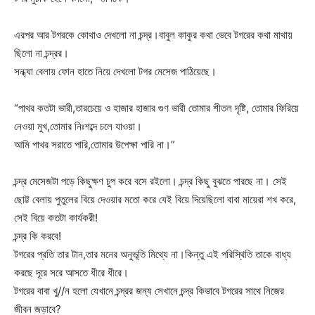
এরপর আর টগরকে কোথাও দেখলো না চন্দ্র।বাবুল কাকুর কথা ভেবে টগরের কথা মাথায়
ছিলো না চন্দ্রর।
সন্ধ্যা বেলায় ফোন হাতে নিয়ে দেখলো টগর মেসেজ পাঠিয়েছে।
“পাথর কতটা ভারী,তারচেয়ে ও হাজার হাজার গুণ ভারী তোমার শীতল দৃষ্টি, তোমার ফিরিয়ে
নেওয়া মুখ,তোমার নিঃশব্দে চলে যাওয়া।
আমি পাথর সরাতে পারি,তোমার উপেক্ষা পারি না।”
চন্দ্র মেসেজটা পড়ে কিছুক্ষণ চুপ করে বসে রইলো। চন্দ্র কিছু বুঝতে পারছে না। সেই
ছোট্ট বেলায় পুতুলের বিয়ে দেওয়ার মতো করে যেই বিয়ে দিয়েছিলো বাবা মায়েরা শখ করে,
সেই বিয়ে কতটা কার্যকরী!
চন্দ্র কি করবে!
টগরের প্রতি তার টান,তার মনের অনুভূতি মিথ্যে না।কিন্তু এই পরিস্থিতি তাকে বাধ্য
করছে দূরে সরে আসতে ধীরে ধীরে।
টগরের বাবা খু//ন হলো যেখানে চন্দ্রর জন্য সেখানে চন্দ্র কিভাবে টগরের সাথে নিজের
জীবন জড়াবে?