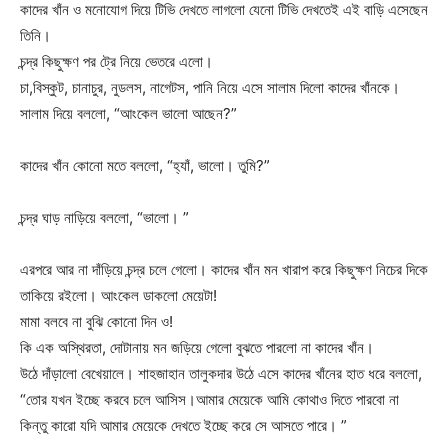
কাদের খাঁন ও মনোযোগ দিয়ে টিভি দেখতে লাগলো যেনো টিভি দেখতেই এই বাড়ি এসেছেন
তিনি।
চন্দ্র কিছুক্ষণ পর ট্রে নিয়ে ভেতরে এলো।
চা,বিস্কুট, চানাচুর, নুডলস, নাগেটস, পানি নিয়ে এসে সালাম দিলো কাদের খাঁনকে।
সালাম দিয়ে বললো, “আংকেল ভালো আছেন?”
কাদের খাঁন কোনো মতে বললো, “হ্যাঁ, ভালো। তুমি?”
চন্দ্র ঘাড় নাড়িয়ে বললো, “ভালো। ”
এরপরে আর না দাঁড়িয়ে চন্দ্র চলে গেলো। কাদের খাঁন মন খারাপ করে কিছুক্ষণ নিচের দিকে
তাকিয়ে রইলো। আংকেল ডাকলো মেয়েটা!
মামা বলবে না বুঝি কোনো দিন ও!
কি এক অস্থিরতা, দোটানায় মন জড়িয়ে গেলো বুঝতে পারলো না কাদের খাঁন।
উঠে দাঁড়ালো বেখেয়ালে। শাহজাহান তালুকদার উঠে এসে কাদের খাঁনের হাত ধরে বললো,
“তোর যখন ইচ্ছে করবে চলে আসিস।আমার মেয়েকে আমি কোথাও দিতে পারবো না
কিন্তু কারো যদি আমার মেয়েকে দেখতে ইচ্ছে করে সে আসতে পারে। ”