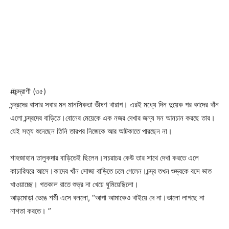
#চন্দ্রাণী (৩৫)
চন্দ্রদের বাসার সবার মন মানসিকতা ভীষণ খারাপ। এরই মধ্যে দিন দুয়েক পর কাদের খাঁন
এলো চন্দ্রদের বাড়িতে।বোনের মেয়েকে এক নজর দেখার জন্য মন আনচান করছে তার।
যেই সত্য শুনেছেন তিনি তারপর নিজেকে আর আটকাতে পারছেন না।
শাহজাহান তালুকদার বাড়িতেই ছিলেন।সচরাচর কেউ তার সাথে দেখা করতে এলে
কাচারিঘরে আসে।কাদের খাঁন সোজা বাড়িতে চলে গেলেন।চন্দ্র তখন শুভ্রকে বসে ভাত
খাওয়াচ্ছে। গতকাল রাতে শুভ্র না খেয়ে ঘুমিয়েছিলো।
আড়মোড়া ভেঙে শর্মী এসে বললো, “আপা আমাকেও খাইয়ে দে না।ভালো লাগছে না
নাশতা করতে। ”