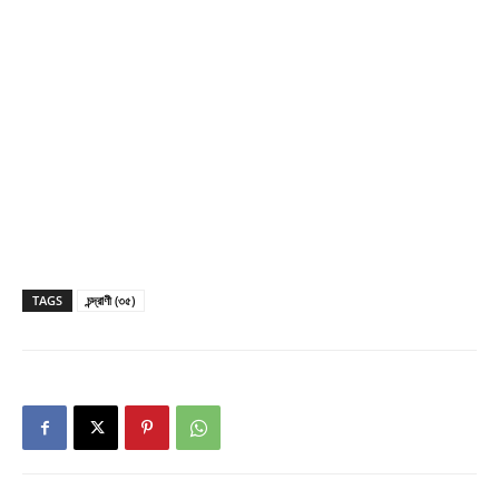
TAGS
চন্দ্রাণী (৩৫)