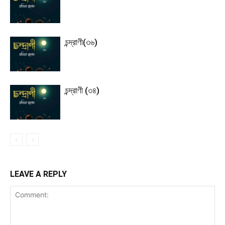
চন্দ্রাণী(৩৬)
চন্দ্রাণী (৩৪)
LEAVE A REPLY