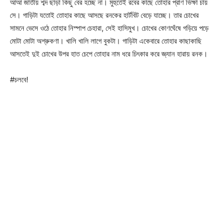
আআ জাতীয় শব্দ ছাড়া কিছু বের হচ্ছে না। মুহুর্তেই রবের কাছে তোহার প্রাণ ভিক্ষা চায়
সে। গাড়িটা যতোই তোহার কাছে আসছে রনকের হার্টবিট বেড়ে যাচ্ছে। তার চোখের
সামনে ভেসে ওঠে তোহার নিস্পাপ চেহারা, সেই হাসিমুখ। চোখের কোণঘেঁষে গড়িয়ে পড়ে
মোটা মোটা অশ্রুকণা। খালি খালি লাগে বুকটা। গাড়িটা একেবারে তোহার কাছাকাছি
আসতেই দুই চোখের উপর হাত চেপে তোহার নাম ধরে চিৎকার করে জ্ঞ্যান হারায় রনক।
#চলবে!