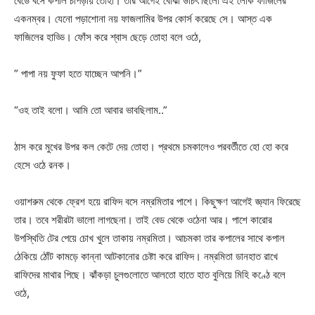
বেডে বসে কপাল চাপড়ায় তোহা। তার আগেই বোঝা উচিৎ ছিলো এই লোক ফাজিলের
একনম্বর। যেনো পড়াশোনা নয় ফাজলামির উপর কোর্স করেছে সে। আস্ত এক
ফাজিলের হাড্ডি। ফোঁস করে শ্বাস ছেড়ে তোহা বলে ওঠে,
” পাপা নয় ফুফা হতে যাচ্ছেন আপনি।”
“ওহ তাই বলো। আমি তো আবার ভাবছিলাম..”
ঠাস করে মুখের উপর কল কেটে দেয় তোহা। প্রথমে চমকালেও পরবর্তীতে হো হো করে
হেসে ওঠে রনক।
ওয়াশরুম থেকে ফ্রেশ হয়ে রাফিদ বসে নম্রমিতার পাশে। কিছুক্ষণ আগেই জ্ঞ্যান ফিরেছে
তার। তবে শরীরটা ভালো লাগছেনা। তাই বেড থেকে ওঠেনা আর। পাশে কারোর
উপস্থিতি টের পেয়ে চোখ খুলে তাকায় নম্রমিতা। আচমকা তার কপালের সাথে কপাল
ঠেকিয়ে ঠোঁট কামড়ে কান্না আটকানোর চেষ্টা করে রাফিদ। নম্রমিতা ডানহাত রাখে
রাফিদের মাথার পিছে। ঝাঁকড়া চুলগুলোতে আলতো হাতে হাত বুলিয়ে মিহি কণ্ঠে বলে
ওঠে,