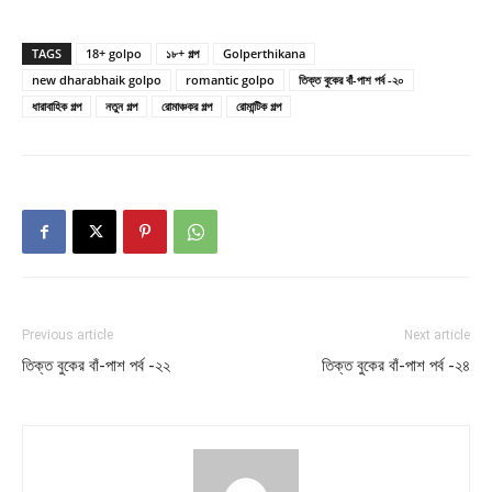
TAGS
18+ golpo
১৮+ গল্প
Golperthikana
new dharabhaik golpo
romantic golpo
তিক্ত বুকের বাঁ-পাশ পর্ব -২০
ধারাবাহিক গল্প
নতুন গল্প
রোমাঞ্চকর গল্প
রোমান্টিক গল্প
Previous article
Next article
তিক্ত বুকের বাঁ-পাশ পর্ব -২২
তিক্ত বুকের বাঁ-পাশ পর্ব -২৪