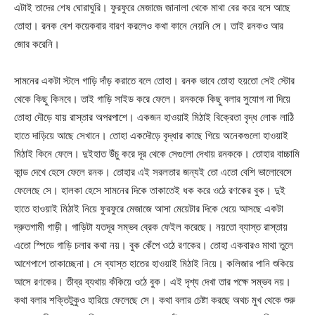
এটাই তাদের শেষ ঘোরাঘুরি। ফুরফুরে মেজাজে জানালা থেকে মাথা বের করে বসে আছে
তোহা। রনক বেশ কয়েকবার বারণ করলেও কথা কানে নেয়নি সে। তাই রনকও আর
জোর করেনি।
সামনের একটা স্টলে গাড়ি দাঁড় করাতে বলে তোহা। রনক ভাবে তোহা হয়তো সেই স্টোর
থেকে কিছু কিনবে। তাই গাড়ি সাইড করে ফেলে। রনককে কিছু বলার সুযোগ না দিয়ে
তোহা দৌড়ে যায় রাস্তার অপরপাশে। একজন হাওয়াই মিঠাই বিক্রেতা বৃদ্ধ লোক লাঠি
হাতে দাড়িয়ে আছে সেখানে। তোহা একদৌড়ে বৃদ্ধার কাছে গিয়ে অনেকগুলো হাওয়াই
মিঠাই কিনে ফেলে। দুইহাত উঁচু করে দূর থেকে সেগুলো দেখায় রনককে। তোহার বাচ্চামি
কান্ড দেখে হেসে ফেলে রনক। তোহার এই সরলতার জন্যই তো এতো বেশি ভালোবেসে
ফেলেছে সে। হালকা হেসে সামনের দিকে তাকাতেই ধক করে ওঠে রণকের বুক। দুই
হাতে হাওয়াই মিঠাই নিয়ে ফুরফুরে মেজাজে আসা মেয়েটার দিকে ধেয়ে আসছে একটা
দ্রুতগামী গাড়ী। গাড়িটা যতদূর সম্ভব ব্রেক ফেইল করেছে। নয়তো ব্যাস্ত রাস্তায়
এতো স্পিডে গাড়ি চলার কথা নয়। বুক কেঁপে ওঠে রণকের। তোহা একবারও মাথা তুলে
আশেপাশে তাকাচ্ছেনা। সে ব্যাস্ত হাতের হাওয়াই মিঠাই নিয়ে। কলিজার পানি শুকিয়ে
আসে রণকের। তীব্র ব্যথায় কঁকিয়ে ওঠে বুক। এই দৃশ্য দেখা তার পক্ষে সম্ভব নয়।
কথা বলার শক্তিটুকুও হারিয়ে ফেলেছে সে। কথা বলার চেষ্টা করছে অথচ মুখ থেকে শুরু