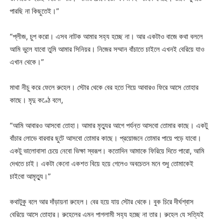
পারছি না কিছুতেই।”
“প্লীজ, চুপ করো। এসব নাটক আমার সহ্য হচ্ছে না। আর একটাও বাজে কথা বললে
আমি ভুলে যাবো তুমি আমার সিনিয়র। নিজের সম্মান বাঁচাতে চাইলে এখনই বেরিয়ে যাও
এখান থেকে।”
মাথা নীচু করে ফেলে রুহেল। স্টোর থেকে বের হতে গিয়ে আবারও ফিরে আসে তোহার
কাছে। মৃদু কণ্ঠে বলে,
“আমি আবারও আসবো তোহা। আমার মৃত্যুর আগে পর্যন্ত আসবো তোমার কাছে। একটু
বাঁচার লোভে বারবার ছুটে আসবো তোমার কাছে। প্রয়োজনে তোমার পায়ে পড়ে যাবো।
একটু ভালোবাসা চেয়ে নেবো ভিক্ষা স্বরূপ। কতোদিন আমাকে ফিরিয়ে দিতে পারো, আমি
দেখতে চাই। একটা কেনো একশত বিয়ে হয়ে গেলেও অবচেতন মনে শুধু তোমাকেই
চাইবো আমৃত্যু।”
কথাটুকু বলে আর দাঁড়ায়না রুহেল। বের হয়ে যায় স্টোর থেকে। বুক চিরে দীর্ঘশ্বাস
বেরিয়ে আসে তোহার। রুহেলের এমন পাগলামী সহ্য হচ্ছে না তার। রুহেল যে সত্যিই