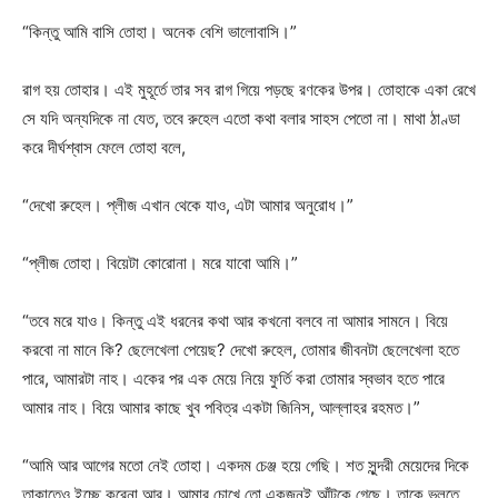
“কিন্তু আমি বাসি তোহা। অনেক বেশি ভালোবাসি।”
রাগ হয় তোহার। এই মুহূর্তে তার সব রাগ গিয়ে পড়ছে রণকের উপর। তোহাকে একা রেখে
সে যদি অন্যদিকে না যেত, তবে রুহেল এতো কথা বলার সাহস পেতো না। মাথা ঠাণ্ডা
করে দীর্ঘশ্বাস ফেলে তোহা বলে,
“দেখো রুহেল। প্লীজ এখান থেকে যাও, এটা আমার অনুরোধ।”
“প্লীজ তোহা। বিয়েটা কোরোনা। মরে যাবো আমি।”
“তবে মরে যাও। কিন্তু এই ধরনের কথা আর কখনো বলবে না আমার সামনে। বিয়ে
করবো না মানে কি? ছেলেখেলা পেয়েছ? দেখো রুহেল, তোমার জীবনটা ছেলেখেলা হতে
পারে, আমারটা নাহ। একের পর এক মেয়ে নিয়ে ফুর্তি করা তোমার স্বভাব হতে পারে
আমার নাহ। বিয়ে আমার কাছে খুব পবিত্র একটা জিনিস, আল্লাহর রহমত।”
“আমি আর আগের মতো নেই তোহা। একদম চেঞ্জ হয়ে গেছি। শত সুন্দরী মেয়েদের দিকে
তাকাতেও ইচ্ছে করেনা আর। আমার চোখে তো একজনই আঁটকে গেছে। তাকে ভুলতে