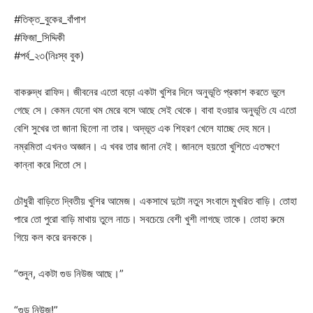
#তিক্ত_বুকের_বাঁপাশ
#ফিজা_সিদ্দিকী
#পর্ব_২৩(নিঃস্ব বুক)
বাকরুদ্ধ রাফিদ। জীবনের এতো বড়ো একটা খুশির দিনে অনুভূতি প্রকাশ করতে ভুলে
গেছে সে। কেমন যেনো থম মেরে বসে আছে সেই থেকে। বাবা হওয়ার অনুভূতি যে এতো
বেশি সুখের তা জানা ছিলো না তার। অদ্ভূত এক শিহরণ খেলে যাচ্ছে দেহ মনে।
নম্রমিতা এখনও অজ্ঞান। এ খবর তার জানা নেই। জানলে হয়তো খুশিতে এতক্ষণে
কান্না করে দিতো সে।
চৌধুরী বাড়িতে দ্বিতীয় খুশির আমেজ। একসাথে দুটো নতুন সংবাদে মুখরিত বাড়ি। তোহা
পারে তো পুরো বাড়ি মাথায় তুলে নাচে। সবচেয়ে বেশী খুশী লাগছে তাকে। তোহা রুমে
গিয়ে কল করে রনককে।
“শুনুন, একটা গুড নিউজ আছে।”
“গুড নিউজ!”