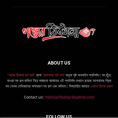
ABOUT US
"গল্পের ঠিকানা ডট কম"
হলো
“গল্পপোকা ডট কম”
কতৃক সৃষ্ট অনলাইন প্লাটর্ফম। মন ছুঁয়ে
যাওয়া সব গল্প-কবিতা নিয়ে সাজানো আমাদের এই প্লাটর্ফম যেখানে রয়েছে আপনাদের প্রিয়
সব লেখক লেখিকাদের অসাধারণ সব গল্প এবং কবিতা। বিস্তারিত জানতে
এখানে ক্লিক করুন
Contact us:
mdsharifsorkar@yahoo.com
FOLLOW US