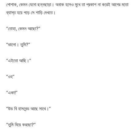
পোশাক, কেমন যেনো ছন্নছাড়া। অবাক হলেও মুখে তা প্রকাশ না করেই আগের মতো
ব্যাস্ত হয়ে পড়ে সে শাড়ি দেখতে।
“তোহা, কেমন আছো?”
“ভালো। তুমি?”
“এইতো আছি।”
“ওহ”
“একা!”
“উড বি হাসবেন্ড আছে সাথে।”
“তুমি বিয়ে করছো?”