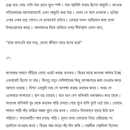
চেঞ্জ হয়ে গেছে সেটা তার চোখে মুখে স্পষ্ট। তার প্রতিটা কথায় ছিলো আকুতি। কাওকে
সত্যিকারের ভালোবাসলেই এমন আকুতি করা যায়। যেমন সে বাসে রনককে। দুনিয়া
এপার ওপার হয়ে গেলেও সে রনককেই চাইবে। তোহার সকল অভিযোগ জমা হলো
উপরওয়ালার কাছে। আসমানের দিকে তাকিয়ে তপ্ত দীর্ঘশ্বাস ফেলে বলে,
“যারে বানাওনি যার তরে, কেনো বাঁধিলে তারে মনের ঘরে!”
২৭.
কলেজের সামনে দাঁড়িয়ে তোহা ওয়েট করছে রনকের। বিয়ের মাঝে কলেজে আসার ইচ্ছে
একবারেই ছিলো না তার। কিন্তু নতুন সেমিস্টারের কিছু কাগজপত্র জমা দেওয়ার জন্য
আসতে হয়েছে। বিগত একঘন্টা ধরে সে অপেক্ষা করছে রনকের জন্য। অথচ সে
একেবারে লাপাত্তা। রাগ হয় তোহার। মনে মনে বেশ খানিকটা বকাঝকাও করে তাকে।
অতঃপর খানিকটা দূর থেকে রনকের গাড়ি দেখতে পেয়ে মুখে হাসি ফুটে ওঠে তার। তোহার
সামনে গাড়ী দাঁড় করিয়ে দরজা খুলে দেয় রনক। তোহাও বিনাবাক্য ব্যয়ে উঠে বসে
গাড়িতে। গন্তব্যহীন পথে চলছে গাড়ি। মূলত রনক তোহাকে নিয়ে বেরিয়েছে লং
ড্রাইভে যাওয়ার জন্য। বিয়ের আর মাত্র পাঁচ দিন বাকি। প্রেমীক প্রেমিকা হিসেবে