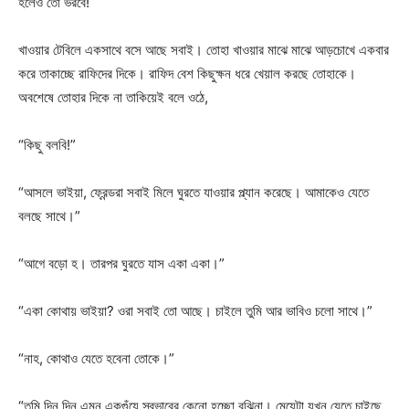
হলেও তো ভরবে!
খাওয়ার টেবিলে একসাথে বসে আছে সবাই। তোহা খাওয়ার মাঝে মাঝে আড়চোখে একবার
করে তাকাচ্ছে রাফিদের দিকে। রাফিদ বেশ কিছুক্ষন ধরে খেয়াল করছে তোহাকে।
অবশেষে তোহার দিকে না তাকিয়েই বলে ওঠে,
“কিছু বলবি!”
“আসলে ভাইয়া, ফ্রেন্ডরা সবাই মিলে ঘুরতে যাওয়ার প্ল্যান করেছে। আমাকেও যেতে
বলছে সাথে।”
“আগে বড়ো হ। তারপর ঘুরতে যাস একা একা।”
“একা কোথায় ভাইয়া? ওরা সবাই তো আছে। চাইলে তুমি আর ভাবিও চলো সাথে।”
“নাহ, কোথাও যেতে হবেনা তোকে।”
“তুমি দিন দিন এমন একগুঁয়ে স্বভাবের কেনো হচ্ছো বুঝিনা। মেয়েটা যখন যেতে চাইছে