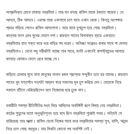
অশ্রুসিক্ত চোখে তাকায় নম্রমিতা। তার মন বলছে রাফিদ তাকে ঠকাতে পারেনা। সে
আসবে, ঠিক আসবে। এরপর তারা একসাথে চলে যাবে এখান থেকে। কিন্তু অপেক্ষার
প্রহর গড়িয়ে গেলেও রাফিদ আসলোনা। ভয়ে ঘামে চুপচুপে হয়ে গেছে নম্রমিতা।
কান্নার ফলে চোখ মুখের বেহাল দশা। রায়হান সাহেব বিনাবাক্য ব্যয়ে একহাতে
নম্রমিতার হাত শক্ত করে ধরে বাড়ির পথ ধরেন। অনিচ্ছা সত্ত্বেও বাবার সাথে পা মেলায়
নম্রমিতাও। যেনো শুধু শরীরটাই যাচ্ছে তার সাথে, মনটা এখানেই বাসস্ট্যান্ডের আনাচে
কানাচে কোথাও ফেলে রেখে যাচ্ছে সে।
বাড়িতে ঢোকার মুখে নানা মানুষের নানান রকম প্রশ্নের সম্মুখীন হতে হয় তাদের। রায়হান
সাহেব খুব সন্তর্পনে সত্যটা আড়াল করে সকলের মুখ চুপ করিয়ে দেন। মেয়েকে নিয়ে
সকালে হাঁটতে বেরিয়েছিলেন বলে নিজেদের ঘরে ঢুকে যান।
যথারীতি সমস্ত রীতিনীতির মধ্য দিয়ে আদিলের অর্ধাঙ্গিনী রূপে বিদায় নেয় নম্রমিতা।
কাঠের পুতুলের মতো অনুভূতিশূন্য হয়ে বসে ছিল নম্রমিতা পুরোটা সময়। সত্যিই সে
হারিয়েছে তার আত্মা। রাফিদ যেনো নিজের সাথে করে নম্রমিতার সমস্ত সুখ, হাসি, আনন্দ
নিয়ে চলে গেছে বহুদূরে। যার ফিরতি কোনো পথ অবশিষ্ট নেই।