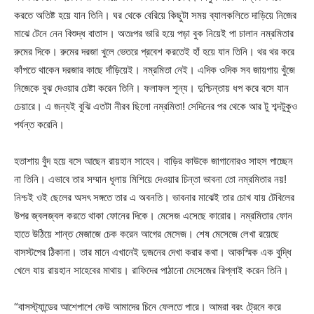
করতে অতিষ্ট হয়ে যান তিনি। ঘর থেকে বেরিয়ে কিছুটা সময় ব্যালকলিতে দাড়িয়ে নিজের
মাঝে টেনে নেন বিশুদ্ধ বাতাস। অতঃপর ভারি হয়ে পড়া বুক নিয়েই পা চালান নম্রমিতার
রুমের দিকে। রুমের দরজা খুলে ভেতরে প্রবেশ করতেই হাঁ হয়ে যান তিনি। থর থর করে
কাঁপতে থাকেন দরজার কাছে দাঁড়িয়েই। নম্রমিতা নেই। এদিক ওদিক সব জায়গায় খুঁজে
নিজেকে বুঝ দেওয়ার চেষ্টা করেন তিনি। ফলাফল শূন্য। দুশ্চিন্তায় ধপ করে বসে যান
চেয়ারে। এ জন্যই বুঝি এতটা নীরব ছিলো নম্রমিতা! সেদিনের পর থেকে আর টু শব্দটুকুও
পর্যন্ত করেনি।
হতাশায় বুঁদ হয়ে বসে আছেন রায়হান সাহেব। বাড়ির কাউকে জাগানোরও সাহস পাচ্ছেন
না তিনি। এভাবে তার সম্মান ধূলায় মিশিয়ে দেওয়ার চিন্তা ভাবনা তো নম্রমিতার নয়!
নিশ্চই ওই ছেলের অসৎ সঙ্গতে তার এ অবনতি। ভাবনার মাঝেই তার চোখ যায় টেবিলের
উপর জ্বলজ্বল করতে থাকা ফোনের দিকে। মেসেজ এসেছে কারোর। নম্রমিতার ফোন
হাতে উঠিয়ে শান্ত মেজাজে চেক করেন আগের মেসেজ। শেষ মেসেজে লেখা রয়েছে
বাসস্টপের ঠিকানা। তার মানে এখানেই দুজনের দেখা করার কথা। আকস্মিক এক বুদ্ধি
খেলে যায় রায়হান সাহেবের মাথায়। রাফিদের পাঠানো মেসেজের রিপ্লাই করেন তিনি।
“বাসস্ট্যান্ডের আশেপাশে কেউ আমাদের চিনে ফেলতে পারে। আমরা বরং ট্রেনে করে