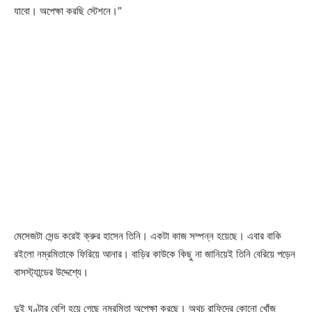
যাবো। অপেক্ষা করছি স্টেশনে।”
মেসেজটা সেন্ড করেই ক্রুর হাসেন তিনি। একটা কাজ সম্পন্ন হয়েছে। এবার বাকি
রইলো নম্রমিতাকে ফিরিয়ে আনার। বাড়ির কাউকে কিছু না জানিয়েই তিনি বেরিয়ে পড়েন
বাসস্ট্যান্ডের উদ্দেশ্যে।
দুই ঘণ্টার বেশি হয়ে গেছে নম্রমিতা অপেক্ষা করছে। অথচ রাফিদের কোনো খোঁজ