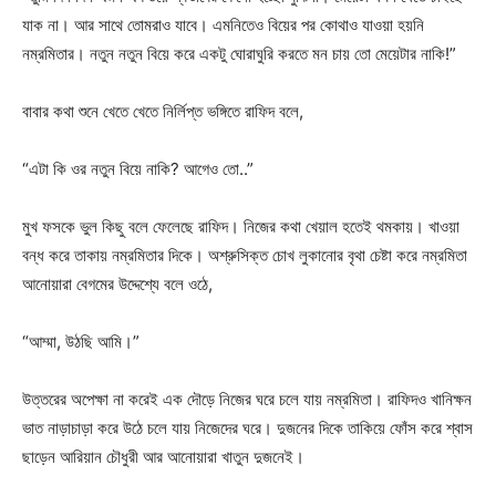
যাক না। আর সাথে তোমরাও যাবে। এমনিতেও বিয়ের পর কোথাও যাওয়া হয়নি
নম্রমিতার। নতুন নতুন বিয়ে করে একটু ঘোরাঘুরি করতে মন চায় তো মেয়েটার নাকি!”
বাবার কথা শুনে খেতে খেতে নির্লিপ্ত ভঙ্গিতে রাফিদ বলে,
“এটা কি ওর নতুন বিয়ে নাকি? আগেও তো..”
মুখ ফসকে ভুল কিছু বলে ফেলেছে রাফিদ। নিজের কথা খেয়াল হতেই থমকায়। খাওয়া
বন্ধ করে তাকায় নম্রমিতার দিকে। অশ্রুসিক্ত চোখ লুকানোর বৃথা চেষ্টা করে নম্রমিতা
আনোয়ারা বেগমের উদ্দেশ্যে বলে ওঠে,
“আম্মা, উঠছি আমি।”
উত্তরের অপেক্ষা না করেই এক দৌড়ে নিজের ঘরে চলে যায় নম্রমিতা। রাফিদও খানিক্ষন
ভাত নাড়াচাড়া করে উঠে চলে যায় নিজেদের ঘরে। দুজনের দিকে তাকিয়ে ফোঁস করে শ্বাস
ছাড়েন আরিয়ান চৌধুরী আর আনোয়ারা খাতুন দুজনেই।