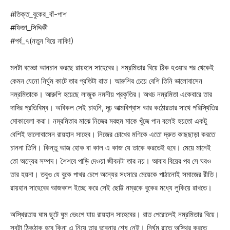
#তিক্ত_বুকের_বাঁ-পাশ
#ফিজা_সিদ্দিকী
#পর্ব_৭(নতুন বিয়ে নাকি!)
মনটা বড্ডো আনচান করছে রায়হান সাহেবের। নম্রমিতার বিয়ে ঠিক হওয়ার পর থেকেই
কেমন যেনো নির্ঘুম কাটে তার প্রতিটা রাত। আরুশির চেয়ে বেশি তিনি ভালোবাসেন
নম্রমিতাকে। আরুশি হয়েছে লাজুক নমনীয় প্রকৃতির। অথচ নম্রমিতা একেবারে তার
দাদির প্রতিবিম্ব। অবিকল সেই চাহনি, দৃঢ় আত্মবিশ্বাস আর কঠোরতার সাথে পরিস্থিতির
মোকাবেলা করা। নম্রমিতার মাঝে নিজের মরহুম মাকে খুঁজে পান বলেই হয়তো একটু
বেশিই ভালোবাসেন রায়হান সাহেব। নিজের চোখের মণিকে এতো দ্রুত কাছছাড়া করতে
চাননা তিনি। কিন্তু আজ হোক বা কাল এ কাজ যে তাকে করতেই হবে। মেয়ে মানেই
তো অন্যের সম্পদ। শৈশবে পাড়ি দেওয়া জীবনটা তার নয়। আবার বিয়ের পর সে ঘরও
তার হয়না। তবুও যে বুকে পাথর চেপে অন্যের সংসারে মেয়েকে পাঠানোই সমাজের রীতি।
রায়হান সাহেবের আজকাল ইচ্ছে করে সেই ছোট্ট নম্রকে বুকের মধ্যে লুকিয়ে রাখতে।
অস্থিরতায় ঘাম ছুটে ঘুম ভেংগে যায় রায়হান সাহেবের। রাত পেরোলেই নম্রমিতার বিয়ে।
সবটা ঠিকঠাক হবে কিনা এ নিয়ে তার ভাবনার শেষ নেই। নির্ঘুম রাতে অস্থির করতে