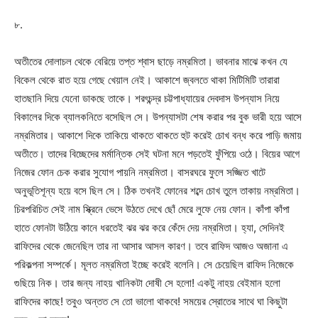
৮.
অতীতের দোলাচল থেকে বেরিয়ে তপ্ত শ্বাস ছাড়ে নম্রমিতা। ভাবনার মাঝে কখন যে
বিকেল থেকে রাত হয়ে গেছে খেয়াল নেই। আকাশে জ্বলতে থাকা মিটিমিটি তারারা
হাতছানি দিয়ে যেনো ডাকছে তাকে। শরৎচন্দ্র চট্টপাধ্যায়ের দেবদাস উপন্যাস নিয়ে
বিকালের দিকে ব্যালকনিতে বসেছিল সে। উপন্যাসটা শেষ করার পর বুক ভারী হয়ে আসে
নম্রমিতার। আকাশে দিকে তাকিয়ে থাকতে থাকতে হুট করেই চোখ বন্ধ করে পাড়ি জমায়
অতীতে। তাদের বিচ্ছেদের মর্মান্তিক সেই ঘটনা মনে পড়তেই ফুঁপিয়ে ওঠে। বিয়ের আগে
নিজের ফোন চেক করার সুযোগ পায়নি নম্রমিতা। বাসরঘরে ফুলে সজ্জিত খাটে
অনুভূতিশূন্য হয়ে বসে ছিল সে। ঠিক তখনই ফোনের শব্দে চোখ তুলে তাকায় নম্রমিতা।
চিরপরিচিত সেই নাম স্ক্রিনে ভেসে উঠতে দেখে ছোঁ মেরে লুফে নেয় ফোন। কাঁপা কাঁপা
হাতে ফোনটা উঠিয়ে কানে ধরতেই ঝর ঝর করে কেঁদে দেয় নম্রমিতা। হ্যা, সেদিনই
রাফিদের থেকে জেনেছিল তার না আসার আসল কারণ। তবে রাফিদ আজও অজানা এ
পরিকল্পনা সম্পর্কে। মূলত নম্রমিতা ইচ্ছে করেই বলেনি। সে চেয়েছিল রাফিদ নিজেকে
গুছিয়ে নিক। তার জন্য নাহয় খানিকটা দোষী সে হলো! একটু নাহয় বেইমান হলো
রাফিদের কাছে! তবুও অন্তত সে তো ভালো থাকবে! সময়ের স্রোতের সাথে ঘা কিছুটা