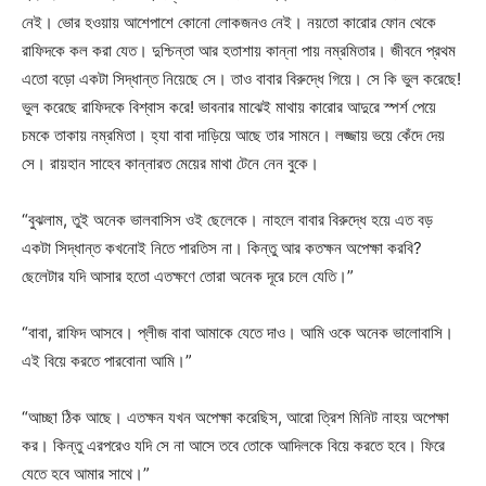
নেই। ভোর হওয়ায় আশেপাশে কোনো লোকজনও নেই। নয়তো কারোর ফোন থেকে
রাফিদকে কল করা যেত। দুশ্চিন্তা আর হতাশায় কান্না পায় নম্রমিতার। জীবনে প্রথম
এতো বড়ো একটা সিদ্ধান্ত নিয়েছে সে। তাও বাবার বিরুদ্ধে গিয়ে। সে কি ভুল করেছে!
ভুল করেছে রাফিদকে বিশ্বাস করে! ভাবনার মাঝেই মাথায় কারোর আদুরে স্পর্শ পেয়ে
চমকে তাকায় নম্রমিতা। হ্যা বাবা দাড়িয়ে আছে তার সামনে। লজ্জায় ভয়ে কেঁদে দেয়
সে। রায়হান সাহেব কান্নারত মেয়ের মাথা টেনে নেন বুকে।
“বুঝলাম, তুই অনেক ভালবাসিস ওই ছেলেকে। নাহলে বাবার বিরুদ্ধে হয়ে এত বড়
একটা সিদ্ধান্ত কখনোই নিতে পারতিস না। কিন্তু আর কতক্ষন অপেক্ষা করবি?
ছেলেটার যদি আসার হতো এতক্ষণে তোরা অনেক দূরে চলে যেতি।”
“বাবা, রাফিদ আসবে। প্লীজ বাবা আমাকে যেতে দাও। আমি ওকে অনেক ভালোবাসি।
এই বিয়ে করতে পারবোনা আমি।”
“আচ্ছা ঠিক আছে। এতক্ষন যখন অপেক্ষা করেছিস, আরো ত্রিশ মিনিট নাহয় অপেক্ষা
কর। কিন্তু এরপরেও যদি সে না আসে তবে তোকে আদিলকে বিয়ে করতে হবে। ফিরে
যেতে হবে আমার সাথে।”