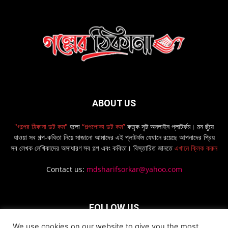
ABOUT US
"গল্পের ঠিকানা ডট কম"
হলো
“গল্পপোকা ডট কম”
কতৃক সৃষ্ট অনলাইন প্লাটর্ফম। মন ছুঁয়ে
যাওয়া সব গল্প-কবিতা নিয়ে সাজানো আমাদের এই প্লাটর্ফম যেখানে রয়েছে আপনাদের প্রিয়
সব লেখক লেখিকাদের অসাধারণ সব গল্প এবং কবিতা। বিস্তারিত জানতে
এখানে ক্লিক করুন
Contact us:
mdsharifsorkar@yahoo.com
FOLLOW US
We use cookies on our website to give you the most