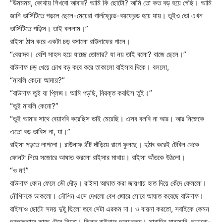
“উমমমম, কোথায় শিখবো আবার? আমি কি ছোটো? আমি তো কত বড় হয়ে গেছি। আমি
জানি ভার্সিটিতে পড়লে ছেলে-মেয়েরা গার্লফ্রেন্ড-বয়ফ্রেন্ড হয়ে যায়। তুইও তো এখন
ভার্সিটিতে পড়িস। তাই বললাম।”
রাইসা ঠাস করে একটা চড় বসালো রাউনাফের গালে।
“বেয়াদব। বেশি সাহস হয়ে যাচ্ছে তোমার? যা নয় তাই বলো? বাজে ছেলে।”
রাউনাফ চড় খেয়ে চোখ বড় করে করে তাকালো রাইসার দিকে। বললো,
“মারলি কেনো আমায়?”
“রাউনাফ তুই যা প্লিজ। আমি পড়ছি, বিরক্ত করছিস তুই।”
“তুই মারলি কেনো?”
“তুই আমার সাথে বেয়াদবি করেছিস তাই মেরেছি। এসব বলবি না আর। আর নিজেকে
এতো বড় ভাবিস না, যা।”
রাইসা পড়তে লাগলো। রাউনাফ ঠাঁট দাঁড়িয়ে রাগে ফুলছে। হঠাৎ করেই টেবিল থেকে
ফোনটা নিয়ে সজোরে আঘাত করলো রাইসার মাথায়। রাইসা আঁতকে উঠলো।
“ও মা!”
রাউনাফ ফোন ফেলে ভৌ দৌড়। রাইসা আঘাত করা জায়গায় হাত দিয়ে কেঁদে ফেললো।
নৌশিনকে ডাকলো। নৌশিন এসে দেখলো বেশ জোরে সোরে আঘাত করেছে রাউনাফ।
রাইসাও ছোটো সময় দুষ্টু ছিলো তবে সেটা এরকম না। ও বায়না করতো, সবাইকে কেমন
অদ্ভুতভাবে কাছে টেনে নিতো। কিন্তু রাউনাফ অন্যরকম। সারাদিন মারামারি, ছড়ানো-