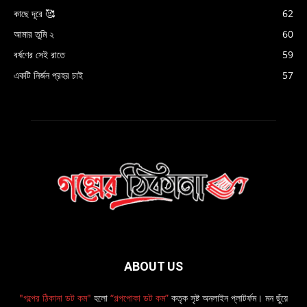
কাছে দূরে 🥰
62
আমার তুমি ২
60
বর্ষণের সেই রাতে
59
একটি নির্জন প্রহর চাই
57
ABOUT US
"গল্পের ঠিকানা ডট কম"
হলো
“গল্পপোকা ডট কম”
কতৃক সৃষ্ট অনলাইন প্লাটর্ফম। মন ছুঁয়ে