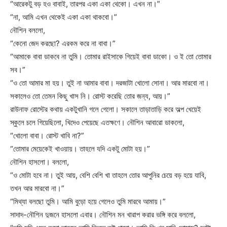
“আরেকটু বড় হও বাবাই, তারপর একা একা থেকো। এখন না।”
“না, আমি এখন থেকেই একা একা থাকবো।”
নৌশিন বললো,
“কেনো জেদ করছো? এরকম করে না বাবা।”
“আমাকে বাবা ডাকবে না তুমি। তোমার রাইসাকে গিয়েই বাবা ডাকো। ও ই তো তোমার
সব।”
“ও তো আমার মা হয়। তুই না আমার বাবা। দরজাটা খোলো সোনা। আর মারবো না।
সকালেও তো তেমন কিছু খাস নি। রোস্ট করেছি তোর জন্য, আয়।”
রাউনাফ রোস্টের কথায় একটুখানি গলে গেলো। সকালে তাড়াতাড়ি করে অল্প খেয়েই
স্কুলে চলে গিয়েছিলো, খিদেও পেয়েছে এতক্ষণে। নৌশিন আবারো ডাকলো,
“খোলো বাবা। রোস্ট খাবি না?”
“তোমার মেয়েকেই খাওয়ায়। তাহলে যদি একটু মোটা হয়।”
নৌশিন হাসলো। বললো,
“ও মোটা হবে না। তুই আয়, বেশি বেশি খা তাহলে তোর আপুনির চেয়ে বড় হয়ে যাবি,
তখন আর মারবো না।”
“মিথ্যা বলছো তুমি। আমি বুড়ো হয়ে গেলেও তুমি মারবে আমায়।”
সাদাদ-নৌশিন দুজনে হাসলো এবার। নৌশিন মন খারাপ করার ভঙ্গি করে বললো,