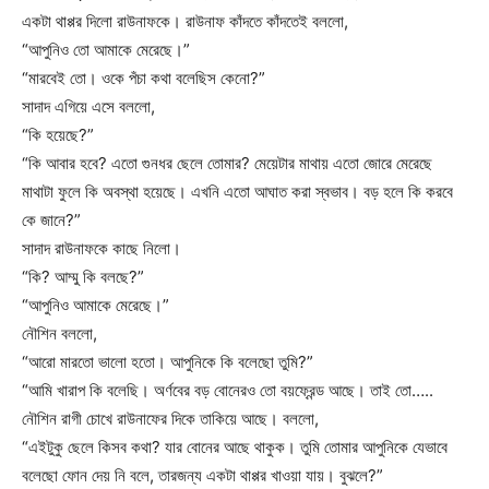
একটা থাপ্পর দিলো রাউনাফকে। রাউনাফ কাঁদতে কাঁদতেই বললো,
“আপুনিও তো আমাকে মেরেছে।”
“মারবেই তো। ওকে পঁচা কথা বলেছিস কেনো?”
সাদাদ এগিয়ে এসে বললো,
“কি হয়েছে?”
“কি আবার হবে? এতো গুনধর ছেলে তোমার? মেয়েটার মাথায় এতো জোরে মেরেছে
মাথাটা ফুলে কি অবস্থা হয়েছে। এখনি এতো আঘাত করা স্বভাব। বড় হলে কি করবে
কে জানে?”
সাদাদ রাউনাফকে কাছে নিলো।
“কি? আম্মু কি বলছে?”
“আপুনিও আমাকে মেরেছে।”
নৌশিন বললো,
“আরো মারতো ভালো হতো। আপুনিকে কি বলেছো তুমি?”
“আমি খারাপ কি বলেছি। অর্ণবের বড় বোনেরও তো বয়ফ্রেন্ড আছে। তাই তো…..
নৌশিন রাগী চোখে রাউনাফের দিকে তাকিয়ে আছে। বললো,
“এইটুকু ছেলে কিসব কথা? যার বোনের আছে থাকুক। তুমি তোমার আপুনিকে যেভাবে
বলেছো ফোন দেয় নি বলে, তারজন্য একটা থাপ্পর খাওয়া যায়। বুঝলে?”