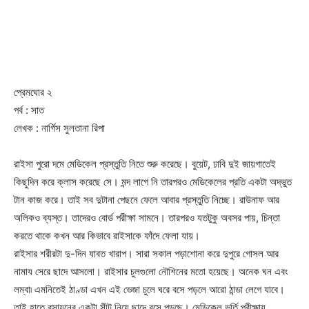
প্রেমঘোর ২
পর্ব : সাত
লেখক : নার্গিস সুলতানা রিপা
রাইসা পুরো দমে মেডিকেল প্রস্তুতি নিতে শুরু করেছে। বুয়েট, ঢাবি দুই জায়গাতেই
কিছুদিন করে ক্লাস করেছে সে। মন্দ লাগে নি তারপরও মেডিকেলের প্রতি একটা অদ্ভুত
টান কাজ করে। তাই সব দুটানা পেছনে ফেলে আবার প্রস্তুতি নিচ্ছে। রাউনাফ আর
অলিকও ব্যস্ত। তাদেরও বোর্ড পরীক্ষা সামনে। তারপরও যতটুকু অবসর পায়, চিন্তা
করতে থাকে কখন আর কিভাবে রাইসাকে ফাঁদে ফেলা যায়।
রাইসার শরীরটা দু-দিন যাবত খারাপ। সারা সকাল পড়াশোনা করে দুপুরে গোসল আর
নামায সেরে ছাদে আসলো। রাইসার চুলগুলো নৌশিনের মতো হয়েছে। অনেক ঘন এবং
লম্বা৷ এমনিতেই ঠাণ্ডা এখন এই ভেজা চুলে ঘরে বসে পড়লে আরো ঠান্ডা লেগে যাবে।
তাই হাতে রসায়নের একটা সীট নিয়ে ছাদে বসে পড়ছে। মেডিকেল ভর্তি পরীক্ষায়