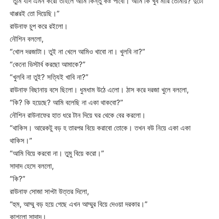
“তুমি যদি এমন করো তাহলে আমি কিন্তু কষ্ট পাবো। আমি কি খুব মারি তোমায়? দুটো
থাপ্পরই তো দিয়েছি।”
রাউনাফ চুপ করে রইলো।
নৌশিন বললো,
“খোল দরজাটা। তুই না খেলে আমিও খাবো না। খুলবি না?”
“কেনো ডিস্টার্ব করছো আমাকে?”
“খুলবি না তুই? সত্যিই খাবি না?”
রাউনাফ বিছানায় বসে ছিলো। ধুমধাম উঠে এলো। ঠাস করে দরজা খুলে বললো,
“কি? কি হয়েছে? আমি বলেছি না একা থাকবো?”
নৌশিন রাউনাফের হাত ধরে টান দিয়ে ঘর থেকে বের করলো।
“থাকিস। আরেকটু বড় হ তারপর বিয়ে করাবো তোকে। তখন বউ নিয়ে একা একা
থাকিস।”
“আমি বিয়ে করবো না। তুমু বিয়ে করো।”
সাদাদ হেসে বললো,
“কি?”
রাউনাফ সোজা সাপ্টা উত্তর দিলো,
“হুম, আম্মু বড় হয়ে গেছে এখন আম্মুর বিয়ে দেওয়া দরকার।”
কাশলো সাদাদ।