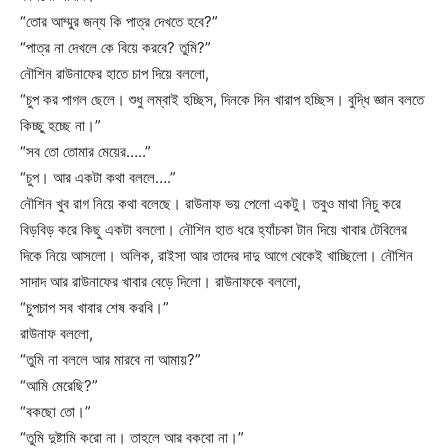
“তোর আম্মুর জন্য কি পাত্র দেখতে হবে?”
“পাত্র না দেখলে কে বিয়ে করবে? তুমি?”
নৌশিন রাউনাফের হাতে চাপ দিয়ে বললো,
“চুপ কর পাগল ছেলে। শুধু লম্বাই হচ্ছিস, দিনকে দিন খারাপ হচ্ছিস। বুদ্ধি জ্ঞান বলতে
কিচ্ছু হচ্ছে না।”
“সব তো তোমার মেয়ের…..”
“চুপ। আর একটা কথা বললে….”
নৌশিন খুব রাগ নিয়ে কথা বলেছে। রাউনাফ ভয় পেলো একটু। তবুও মাথা নিচু করে
বিড়বিড় করে কিছু একটা বললো। নৌশিন হাত ধরে হ্যাঁচকা টান দিয়ে খাবার টেবিলের
দিকে নিয়ে আসলো। অলিক, রাইসা আর তাদের দাদু আগে থেকেই খাচ্ছিলো। নৌশিন
সাদাদ আর রাউনাফের খাবার বেড়ে দিলো। রাউনাফকে বললো,
“চুপচাপ সব খাবার শেষ করবি।”
রাউনাফ বললো,
“তুমি না বললে আর মারবে না আমায়?”
“আমি মেরেছি?”
“বকছো তো।”
“তুমি দুষ্টামি করো না। তাহলে আর বকবো না।”