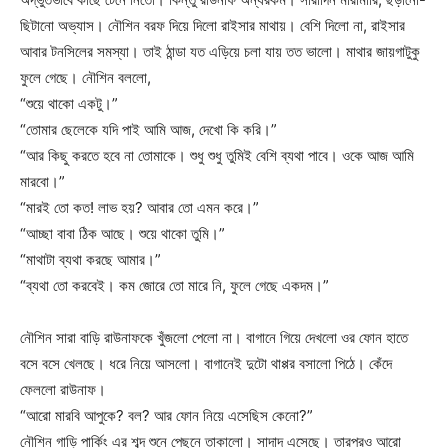
ছিটানো অভ্যাস। নৌশিন বরফ দিয়ে দিলো রাইসার মাথায়। বেশি দিলো না, রাইসার
আবার টনসিলের সমস্যা। তাই ঠান্ডা যত এড়িয়ে চলা যায় তত ভালো। মাথার জায়গাটুকু
ফুলে গেছে। নৌশিন বললো,
“শুয়ে থাকো একটু।”
“তোমার ছেলেকে যদি পাই আমি আজ, দেখো কি করি।”
“আর কিছু করতে হবে না তোমাকে। শুধু শুধু তুমিই বেশি ব্যথা পাবে। ওকে আজ আমি
মারবো।”
“মারই তো কত! লাভ হয়? আবার তো এমন করে।”
“আচ্ছা বাবা ঠিক আছে। শুয়ে থাকো তুমি।”
“মাথাটা ব্যথা করছে আমার।”
“ব্যথা তো করবেই। কম জোরে তো মারে নি, ফুলে গেছে একদম।”
নৌশিন সারা বাড়ি রাউনাফকে খুঁজলো পেলো না। বাগানে গিয়ে দেখলো ওর ফোন হাতে
বসে বসে খেলছে। ধরে নিয়ে আসলো। বাগানেই দুটো থাপ্পর বসালো পিঠে। কেঁদে
ফেললো রাউনাফ।
“আরো মারবি আপুকে? বল? আর ফোন নিয়ে এসেছিস কেনো?”
নৌশিন গাড়ি পার্কিং এর শব্দ শুনে পেছনে তাকালো। সাদাদ এসেছে। তারপরও আরো