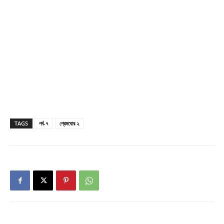
TAGS
পর্ব-৭
প্রেমঘোর ২