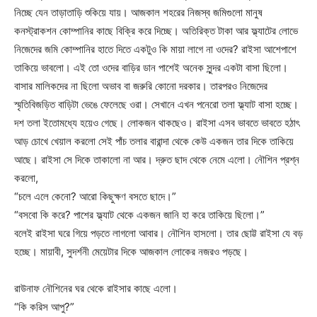
নিচ্ছে যেন তাড়াতাড়ি শুকিয়ে যায়। আজকাল শহরের নিজস্ব জমিগুলো মানুষ
কনস্ট্রাকশন কোম্পানির কাছে বিক্রি করে দিচ্ছে। অতিরিক্ত টাকা আর ফ্ল্যাটের লোভে
নিজেদের জমি কোম্পানির হাতে দিতে একটুও কি মায়া লাগে না ওদের? রাইসা আশেপাশে
তাকিয়ে ভাবলো। এই তো ওদের বাড়ির ডান পাশেই অনেক সুন্দর একটা বাসা ছিলো।
বাসার মালিকদের না ছিলো অভাব বা জরুরি কোনো দরকার। তারপরও নিজেদের
স্মৃতিবিজড়িত বাড়িটা ভেঙে ফেলেছে ওরা। সেখানে এখন পনেরো তলা ফ্ল্যাট বাসা হচ্ছে।
দশ তলা ইতোমধ্যে হয়েও গেছে। লোকজন থাকছেও। রাইসা এসব ভাবতে ভাবতে হঠাৎ
আড় চোখে খেয়াল করলো সেই পাঁচ তলার বারান্দা থেকে কেউ একজন তার দিকে তাকিয়ে
আছে। রাইসা সে দিকে তাকালো না আর। দ্রুত ছাদ থেকে নেমে এলো। নৌশিন প্রশ্ন
করলো,
“চলে এলে কেনো? আরো কিছুক্ষণ বসতে ছাদে।”
“বসবো কি করে? পাশের ফ্ল্যাট থেকে একজন জানি হা করে তাকিয়ে ছিলো।”
বলেই রাইসা ঘরে গিয়ে পড়তে লাগলো আবার। নৌশিন হাসলো। তার ছোট্ট রাইসা যে বড়
হচ্ছে। মায়াবী, সুদর্শনী মেয়েটার দিকে আজকাল লোকের নজরও পড়ছে।
রাউনাফ নৌশিনের ঘর থেকে রাইসার কাছে এলো।
“কি করিস আপু?”