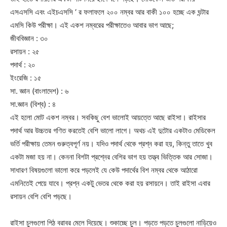
এসএসসি এবং এইচএসসি ‘ র ফলাফলে ২০০ নম্বর আর বাকী ১০০ হচ্ছে এক ঘন্টার
এমসি কিউ পরীক্ষা। এই একশ নম্বরের পরীক্ষাতেও আবার ভাগ আছে;
জীববিজ্ঞান : ৩০
রসায়ন : ২৫
পদার্থ : ২০
ইংরেজি : ১৫
সা. জ্ঞান (বাংলাদেশ) : ৬
সা.জ্ঞান (বিশ্ব) : ৪
এই হলো মোট একশ নম্বর। সবকিছু বেশ ভালোই আয়ত্তে আছে রাইসা। রাইসার
পদার্থ আর উচ্চতর গণিত করতেই বেশি ভালো লাগে। অথচ এই দুটোর একটাও মেডিকেল
ভর্তি পরীক্ষায় তেমন গুরুত্বপূর্ণ নয়। যদিও পদার্থ থেকে প্রশ্ন করা হয়, কিন্তু তাতে খুব
একটা মজা হয় না। কেননা বিশটা প্রশ্নের বেশির ভাগ হয় তত্ত্ব ভিত্তিক আর সোজা।
সাধারণ বিষয়গুলো ভালো করে পড়লেই যে কেউ পদার্থের বিশ নম্বর থেকে আঠারো
এমনিতেই পেয়ে যাবে। প্রশ্ন একটু ভেতর থেকে করা হয় রসায়নে। তাই রাইসা এবার
রসায়ন বেশি বেশি পড়ছে।
রাইসা চুলগুলো পিঠ বরাবর মেলে দিয়েছে। শুকাচ্ছে চুল। পড়তে পড়তে চুলগুলো নাড়িয়েও