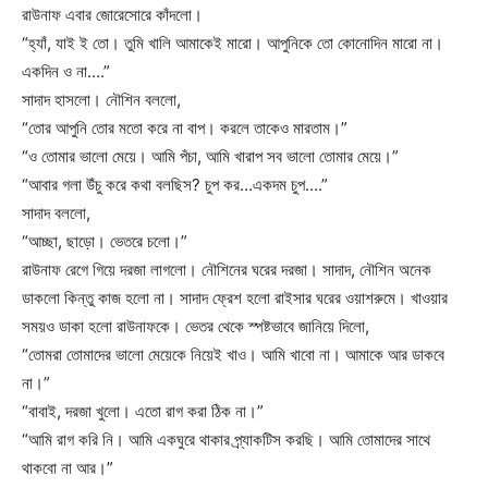
রাউনাফ এবার জোরেসোরে কাঁদলো।
“হ্যাঁ, যাই ই তো। তুমি খালি আমাকেই মারো। আপুনিকে তো কোনোদিন মারো না।
একদিন ও না….”
সাদাদ হাসলো। নৌশিন বললো,
“তোর আপুনি তোর মতো করে না বাপ। করলে তাকেও মারতাম।”
“ও তোমার ভালো মেয়ে। আমি পঁচা, আমি খারাপ সব ভালো তোমার মেয়ে।”
“আবার গলা উঁচু করে কথা বলছিস? চুপ কর…একদম চুপ….”
সাদাদ বললো,
“আচ্ছা, ছাড়ো। ভেতরে চলো।”
রাউনাফ রেগে গিয়ে দরজা লাগলো। নৌশিনের ঘরের দরজা। সাদাদ, নৌশিন অনেক
ডাকলো কিন্তু কাজ হলো না। সাদাদ ফ্রেশ হলো রাইসার ঘরের ওয়াশরুমে। খাওয়ার
সময়ও ডাকা হলো রাউনাফকে। ভেতর থেকে স্পষ্টভাবে জানিয়ে দিলো,
“তোমরা তোমাদের ভালো মেয়েকে নিয়েই খাও। আমি খাবো না। আমাকে আর ডাকবে
না।”
“বাবাই, দরজা খুলো। এতো রাগ করা ঠিক না।”
“আমি রাগ করি নি। আমি একঘুরে থাকার প্র্যাকটিস করছি। আমি তোমাদের সাথে
থাকবো না আর।”