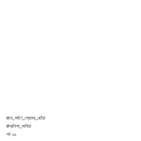
#যে_বর্ষণে_প্রেমের_ছোঁয়া
#আনিশা_সাবিহা
পর্ব ২৬