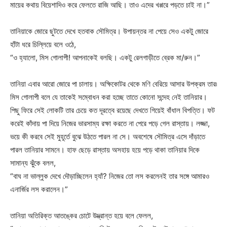
মায়ের কথায় বিয়েশাদিও করে ফেলতে রাজি আছি। তাও এদের খপ্পরে পড়তে চাই না।”
তানিয়াকে জোরে ছুটতে দেখে হতবাক সৌমিত্র। উপায়ন্তর না পেয়ে সেও একটু জোরে
হাঁটা ধরে চিল্লিয়ে বলে ওঠে,
“ও হ্যালো, মিস গোলাপী! আপনাকেই বলছি। একটু রেলগাড়ীতে ব্রেক মা/রুন।”
তানিয়া এবার আরো জোরে পা চালায়। অক্ষিকোটর থেকে মণি বেরিয়ে আসার উপক্রম তার৷
মিস গোলাপী বলে যে তাকেই সম্বোধন করা হচ্ছে তাতে কোনো সন্দেহ নেই তানিয়ার।
পিছু ফিরে সেই লোকটি তার চেয়ে কত দূরত্বে রয়েছে দেখতে গিয়েই বাঁধাল বিপত্তি। ফট
করেই কাঁদায় পা দিয়ে নিজের ভারসাম্য রক্ষা করতে না পেরে পড়ে গেল রাস্তায়। লজ্জা,
ভয়ে কী করবে সেই মুহূর্তে বুঝে উঠতে পারল না সে। অবশেষে সৌমিত্র এসে দাঁড়াতে
পারল তানিয়ার সামনে। হাফ ছেড়ে রাস্তায় অসহায় হয়ে পড়ে থাকা তানিয়ার দিকে
সামান্য ঝুঁকে বলল,
“বাঘ না ভাল্লুক দেখে দৌড়াচ্ছিলেন হ্যাঁ? নিজের তো লস করলেনই তার সঙ্গে আমারও
এনার্জির লস করালেন।”
তানিয়া অতিরিক্ত আতঙ্কের চোটে উদ্ভ্রান্ত হয়ে বলে ফেলল,