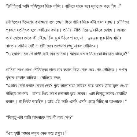
“সৌমিত্র! আমি গাজিপুরের দিকে যাচ্ছি। বাড়িতে মাকে বলে ম্যানেজ করে নিস।”
সৌমিত্রের উদ্দেশ্যে কথাগুলো বলে পেছন ফিরে গাড়ির দিকে হাঁটা ধরল স্বচ্ছ। সৌমিত্র
প্রথমে স্তম্ভিত হলো ভাইয়ের কথায়। তানিয়া ভীতি নিয়ে দু’ভাইকে দেখছে। আসলে
তারা মোহের থেকে কী চাইছে ঠিক বুঝে উঠতে পারছে না। দুরুদুরু বুকে নিজ বাড়ির
রাস্তায় তানিয়া যেই না হাঁটা দেবে তৎক্ষনাৎ পিছু ডাকল সৌমিত্র।
“ও হ্যালো মিস গোলাপী! আই মিন তানিয়া। আমার রুমাল নিয়ে কোথায় চলে যাচ্ছেন?”
তানিয়া সাথে সাথে সৌমিত্রের হাতে তার রুমাল দিতে গেলে সরে গেল সৌমিত্র। কপাল
কুঁচকে তাকাল তানিয়া। সৌমিত্র বলল,
“এভাবে কেউ রুমাল ফেরত দেয়? ধুয়ে ভালোমতো আইরন করে আমার হাতে তুলে দেওয়া
দায়িত্ব আপনার। বাসায় গিয়ে আগে রুমালটা ধুয়ে দেবেন। এটা কিন্তু আমার ফেবারিট
রুমাল। মা গিফট করেছিল। তাই এটা আমি এমনি এমনি ছেড়ে দিচ্ছি না আপনাকে।”
“কিন্তু এটা আমি আপনাকে পরে কী করে দেব?”
“ওহ হ্যাঁ! আমার নম্বর সেভ করে রাখুন।”