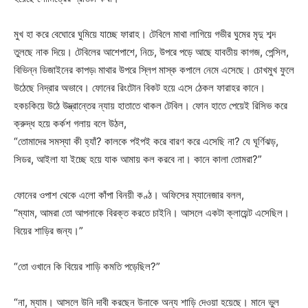
মুখ হা করে বেঘোরে ঘুমিয়ে যাচ্ছে ফারাহ। টেবিলে মাথা লাগিয়ে গভীর ঘুমের মৃদু শব্দ
তুলছে নাক দিয়ে। টেবিলের আশেপাশে, নিচে, উপরে পড়ে আছে যাবতীয় কাগজ, পেন্সিল,
বিভিন্ন ডিজাইনের কাপড়৷ মাথার উপরে স্লিপ মাস্ক কপালে নেমে এসেছে। চোখমুখ ফুলে
উঠেছে নিদ্রার অভাবে। ফোনের রিংটোন বিকট হয়ে এসে ঠেকল ফারাহর কানে।
হকচকিয়ে উঠে উদ্ভ্রান্তের ন্যায় হাতাতে থাকল টেবিল। ফোন হাতে পেয়েই রিসিভ করে
ক্রুদ্ধ হয়ে কর্কশ গলায় বলে উঠল,
“তোমাদের সমস্যা কী হ্যাঁ? কালকে পইপই করে বারণ করে এসেছি না? যে ঘূর্ণিঝড়,
সিডর, আইলা যা ইচ্ছে হয়ে যাক আমায় কল করবে না। কানে কালা তোমরা?”
ফোনের ওপাশ থেকে এলো কাঁপা বিনয়ী কণ্ঠ। অফিসের ম্যানেজার বলল,
“ম্যাম, আমরা তো আপনাকে বিরক্ত করতে চাইনি। আসলে একটা ক্লায়েন্ট এসেছিল।
বিয়ের শাড়ির জন্য।”
“তো ওখানে কি বিয়ের শাড়ি কমতি পড়েছিল?”
“না, ম্যাম। আসলে উনি দাবী করছেন উনাকে অন্য শাড়ি দেওয়া হয়েছে। মানে ভুল