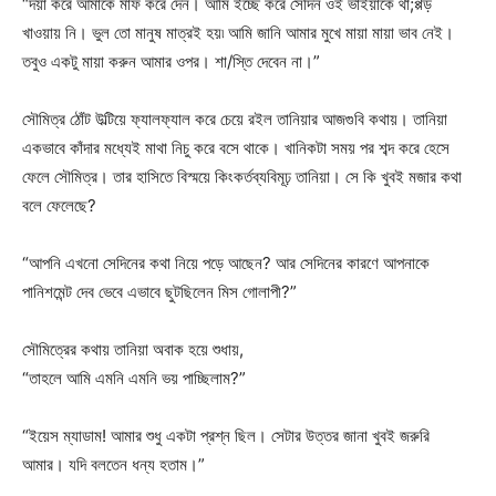
“দয়া করে আমাকে মাফ করে দেন। আমি ইচ্ছে করে সেদিন ওই ভাইয়াকে থা;প্পড়
খাওয়ায় নি। ভুল তো মানুষ মাত্রই হয়৷ আমি জানি আমার মুখে মায়া মায়া ভাব নেই।
তবুও একটু মায়া করুন আমার ওপর। শা/স্তি দেবেন না।”
সৌমিত্র ঠোঁট উল্টিয়ে ফ্যালফ্যাল করে চেয়ে রইল তানিয়ার আজগুবি কথায়। তানিয়া
একভাবে কাঁদার মধ্যেই মাথা নিচু করে বসে থাকে। খানিকটা সময় পর শব্দ করে হেসে
ফেলে সৌমিত্র। তার হাসিতে বিস্ময়ে কিংকর্তব্যবিমূঢ় তানিয়া। সে কি খুবই মজার কথা
বলে ফেলেছে?
“আপনি এখনো সেদিনের কথা নিয়ে পড়ে আছেন? আর সেদিনের কারণে আপনাকে
পানিশমেন্ট দেব ভেবে এভাবে ছুটছিলেন মিস গোলাপী?”
সৌমিত্রের কথায় তানিয়া অবাক হয়ে শুধায়,
“তাহলে আমি এমনি এমনি ভয় পাচ্ছিলাম?”
“ইয়েস ম্যাডাম! আমার শুধু একটা প্রশ্ন ছিল। সেটার উত্তর জানা খুবই জরুরি
আমার। যদি বলতেন ধন্য হতাম।”