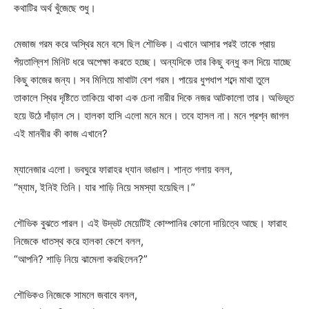
কথাটির অর্থ খুঁজেছে শুধু।
মেজাজ গরম করে অস্থির মনে বসে ছিল শৌভিক। এখানে আসার পরই তাকে প্রায়
পঁয়তাল্লিশ মিনিট ধরে অপেক্ষা করতে হচ্ছে। অন্যদিকে তার কিছু বন্ধু কল দিয়ে যাচ্ছে
কিছু কাজের জন্য। সব মিলিয়ে মাথাটা বেশ গরম। পায়ের ধুপধাপ শব্দে মাথা তুলে
তাকালে স্থির দৃষ্টিতে তাকিয়ে থাকা এক চেনা নারীর দিকে নজর আটকালো তার। অভিভূত
হয়ে উঠে দাঁড়াল সে। হালকা হাসি এলো মনে মনে। তবে হাসল না। মনে প্রশ্ন জাগল
এই মানবীর কী কাজ এখানে?
ম্যানেজার এলো। ভবঘুরে ফারাহর ধ্যান ভাঙাল। শান্ত গলায় বলল,
“ম্যাম, ইনিই তিনি। যার শাড়ি নিয়ে সমস্যা হয়েছিল।”
শৌভিক বুঝতে পারল। এই উদ্ভট মেয়েটিই কোম্পানির কোনো দায়িত্বে আছে। ফারাহ
নিজেকে ধাতস্থ করে হালকা কেশে বলল,
“আপনি? শাড়ি নিয়ে ঝামেলা করছিলেন?”
শৌভিকও নিজেকে সামলে জবাবে বলল,