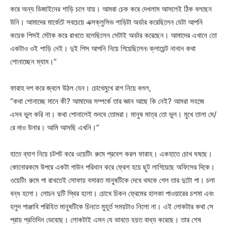
করে অন্য ডিজাইনের শাড়ি চলে যায়। আমরা চেক করে দেখলাম আসলেই ঠিক বলছেন
উনি। আমাদের মার্কেটে সবচেয়ে এক্সক্লুসিভ শাড়িটা অর্ডার করেছিলেন যেটা আপনি
কয়েক পিসই স্টোক করে রাখতে বলেছিলেন সেটাই অর্ডার করেছেন। আমাদের এখানে তো
একটাও ওই শাড়ি নেই। দুই পিস আপনি নিয়ে গিয়েছিলেন৷ ক্লায়েন্ট নানান কথা
শোনাচ্ছেন ম্যাম।”
ফারাহ দপ করে জ্বলে উঠল যেন। চোখেমুখে রাগ নিয়ে বলল,
“কথা শোনাচ্ছে মানে কী? আমাদের সম্পর্কে তার জ্ঞান আছে কি নেই? আমরা সহজে
এসব ভুল করি না। কথা শোনালেই শুনবে তোমরা। মানুষ মাত্র তো ভুল। মুখে তালা মে/
রে দাও উনার। আমি আসছি এখনি।”
হাতে ব্যাগ নিয়ে চটপট করে ওয়েটিং রুমে প্রবেশ করল ফারাহ। একহাতে চোখ ঘষছে।
কোনোরকমে উপরে একটা গাউন পরিধান করে ফ্রেশ হয়ে ছুট লাগিয়েছে অফিসের দিকে।
ওয়েটিং রুমে পা রাখতেই সোফায় বসারত মানুষটিকে দেখে থমকে গেল তার দুটো পা। চলা
বন্ধ হলো। লোচন দুটি স্থির হলো। চোখে চিকন ফ্রেমের হালকা পাওয়ারের চশমা এবং
হলুদ পাঞ্জাবি পরিহিত মানুষটিকে চিনতে মুহূর্ত সময়টাও নিলো না। এই লোকটার কথা সে
প্রায় প্রতিদিন ভেবেছে। লোকটাই এমন যে ভাবতে হয়ত বাধ্য করেছে। তার শেষ