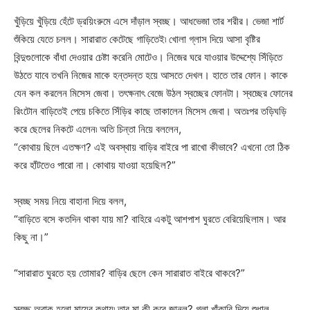
খুঁড়িয়ে খুঁড়িয়ে হেঁটে ড্রয়িংরুমে এসে দাঁড়াল স্বচ্ছ। আধভেজা তার শরীর। ভেজা শার্ট
শুঁকিয়ে যেতে চলল। সারারাত কেটেছে গাড়িতেই৷ খোলা গ্লাস দিয়ে আসা বৃষ্টির
বিন্দুগুলোকে বাঁধা দেওয়ার চেষ্টা করেনি মোটেও। নিজের ঘরে যাওয়ার উদ্দেশ্যে সিঁড়িতে
উঠতে যাবে তখনি নিজের মাকে হন্তদন্ত হয়ে আসতে দেখল। হাতে তার ফোন। কাকে
যেন কল করলেন মিসেস জেবা। তৎক্ষনাৎ বেজে উঠল স্বচ্ছের ফোনটা। স্বচ্ছের ফোনের
রিংটোন বাড়িতেই পেয়ে চকিতে সিঁড়ির কাছে তাকালেন মিসেস জেবা। অতঃপর তড়িঘড়ি
করে ছেলের নিকটে এলেন৷ অতি চিন্তা নিয়ে বললেন,
“কোথায় ছিলে এতক্ষণ? এই অবস্থায় বাড়ির বাইরে পা রাখো কীভাবে? এখনো তো ঠিক
করে হাঁটতেও পারো না। কোথায় যাওয়া হয়েছিল?”
স্বচ্ছ সময় নিয়ে বাহানা দিয়ে বলল,
“বাড়িতে বসে কতদিন থাকা যায় মা? বাহিরে একটু আশপাশ ঘুরতে বেরিয়েছিলাম। আর
কিছু না।”
“সারারাত ঘুরতে হয় তোমার? বাড়ির ছেলে কেন সারারাত বাইরে থাকবে?”
স্বচ্ছ অবাক হলো মায়ের কথায়৷ তার মা কী করে জানল? গলা খাঁকারি দিয়ে শুধাল,