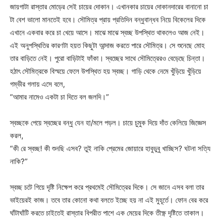
জায়গাটা রাস্তার মোড়ের সেই চায়ের দোকান। এখানকার চায়ের দোকানদারের বানানো চা
টা বেশ ভালো মানতেই হবে। সৌমিত্র প্রায় প্রতিদিন বন্ধুবান্ধব নিয়ে বিকেলের দিকে
এখানে একবার করে চা খেয়ে আসে। মাঝে মাঝে স্বচ্ছ উপস্থিত থাকলেও আজ নেই।
এই অনুপস্থিতির কারণটা হয়ত কিছুটা আন্দাজ করতে পারে সৌমিত্র। সে শুনেছে মোহ
তার বাড়িতে নেই। পুরো বাড়িটাই ফাঁকা। স্বচ্ছের সাথে সৌমিত্রেরও বেড়েছে চিন্তা।
হঠাৎ সৌমিত্রকে বিস্ময়ে ফেলে উপস্থিত হয় স্বচ্ছ। গাড়ি থেকে নেমে খুঁড়িয়ে খুঁড়িয়ে
গম্ভীর গলায় এসে বলে,
“আমার নামেও একটা চা দিতে বল জলদি।”
স্বচ্ছকে পেয়ে স্বচ্ছের বন্ধু যেন হা/মলে পড়ল। চায়ে চুমুক দিয়ে দাঁত কেলিয়ে জিজ্ঞেস
করল,
“কী রে স্বচ্ছ! কী শুনছি এসব? তুই নাকি প্রেমের জোয়ারে হাবুডুবু খাচ্ছিস? ঘটনা সত্যি
নাকি?”
স্বচ্ছ চটে গিয়ে দৃষ্টি নিক্ষেপ করে প্রথমেই সৌমিত্রের দিকে। সে জানে এসব বলা তার
ভাইয়েরই কাজ। তবে তার কোনো কথা বলতে ইচ্ছে হয় না এই মুহূর্তে। ফোন বের করে
ঘাঁটাঘাঁটি করতে চাইতেই রাস্তার বিপরীত পাশে এক মেয়ের দিকে তীক্ষ্ণ দৃষ্টিতে তাকাল।