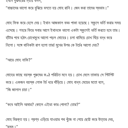
ইথান বুঝদারের ন্যায় বলল,
“বাচ্চাদের ভালো করে বুঝিয়ে বলতে হয় মোহ রানি। জেদ করা তাদের স্বভাব।”
মোহ ফিক করে হেসে দেয়। ইথান আজকাল বড্ড পাকা হয়েছে। স্কুলে ভর্তি করার সময়
এসেছে। শহরে ফিরে সবার আগে ইথানকে ভালো একটা স্কুলেই ভর্তি করতে হবে তার।
হাঁটার পথে হঠাৎ চোখেমুখে আলো পড়ল মোহের। চলা থামিয়ে চোখ খিঁচে বন্ধ করে
নিলো। সঙ্গে খানিকটা রাগ হলো তার! মুখের উপর কে টর্চের আলো দেয়?
“আরে মোহ নাকি?”
মোহের কাছে বয়স্ক পুরুষের কণ্ঠ পরিচিত মনে হয়। চোখ মেলে তাকায় সে পিটপিট
করে। একজন বয়স্ক লোক টর্চ ধরে দাঁড়িয়ে। মোহ বাধ্য মেয়ের মতো বলে,
“জি জালাল চাচা।”
“কবে আইলি আবার? কোলে এইডা কার পোলা? তোর?”
মোহ বিরক্ত হয়। প্রশ্ন এড়িয়ে যাওয়ার পথ খুঁজে না পেয়ে ছোট্ট করে উত্তর দেয়,
“হুমম।”