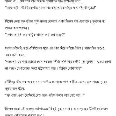
থাকল সে। সৌমিত্র তার ভাইকে দেখামাত্র ঘাড় চাপড়িয়ে বলল,
“আরে ভাই! নট ইন্টারেস্টেড থেকে সারারাত মেয়ের বাড়ির সামনে? নট ব্যাড!”
মিসেস জেবা ভ্রু কুঁচকে সূক্ষ্ণ নজরে দেখলেন এবার নিজের দুই ছেলেকে। বুঝলেন না
তাদের কথোপকথন।
“কোন মেয়ে? কার বাড়ির সামনে কথা বলা হচ্ছে?”
স্বচ্ছ তড়িঘড়ি করে সৌমিত্রের মুখে এক থাবা দিয়ে সরিয়ে দিলো। স্বাভাবিক কণ্ঠে
বলার চেষ্টা করল,
‘আরে মা! ওর কথা তোমরা কেন সবসময় সিরিয়াসলি নাও সেটাই তো বুঝিনা। ও তো নেশা
না করেও নেশাখোরের মতো যাচ্ছেতাই বকে। স্টুপিড কোথাকার!”
সৌমিত্র দাঁত বের করে হাসল। ভাই এবং মায়ের পাশ কাটিয়ে যেতে যেতে গানের সুরের
ন্যায় বলে উঠল,
“সব দোষ এখন সৌমিত্র ঘোষ হবে! সত্যি কথার ভাত নেই বলে।”
মিসেস জেবা দুই ছেলের কর্মকাণ্ডের কিছুই বুঝলেন না। তবে স্বচ্ছের ঠিকই বোধগম্য
হয়েছে সৌমিত্রের প্রতিটা কথা।