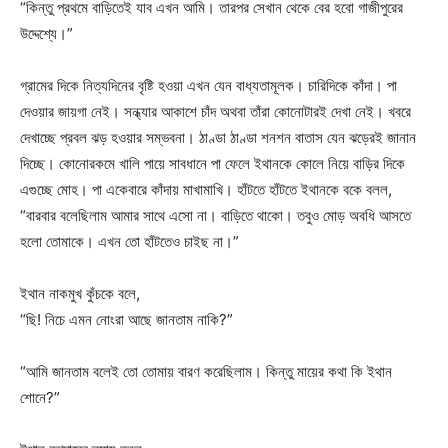
“কিন্তু প্রথমে বাড়িতেই যাব এখন আমি। তারপর সেখান থেকে বের হবো গাজীপুরের
উদ্দেশ্যে।”
গ্রামের দিকে নিত্যদিনের বৃষ্টি হওয়া এখন যেন বাধ্যতামূলক। চারিদিকে কাঁদা। পা
দেওয়ার জায়গা নেই। সন্ধ্যার আকাশে চাঁদ অথবা তাঁরা কোনোটারই দেখা নেই। খবরে
দেখাচ্ছে প্রবল ঝড় হওয়ার সম্ভবনা। ঠাণ্ডা ঠাণ্ডা শনশন বাতাস যেন ঝড়েরই জানান
দিচ্ছে। কোনোরকমে খালি পায়ে সাবধানে পা ফেলে ইথানকে কোলে নিয়ে বাড়ির দিকে
এগুচ্ছে মোহ। পা একেবারে কাঁদায় মাখামাখি। হাঁটতে হাঁটতে ইথানকে বকে বলল,
“বারবার বলেছিলাম আমার সাথে এসো না। বাড়িতে থাকো। তবুও মোড় অবধি আসতে
হলো তোমাকে। এখন তো হাঁটতেও চাইছ না।”
ইথান নাকমুখ কুঁচকে বলে,
“ছি! নিচে এমন নোংরা আছে জানতাম নাকি?”
“আমি জানতাম বলেই তো তোমায় বারণ করেছিলাম। কিন্তু মায়ের কথা কি ইথান
শোনে?”