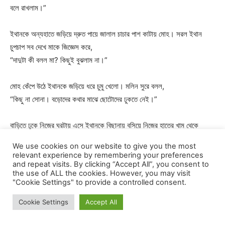
বলে রাখলাম।”
ইথানকে অন্যহাতে জড়িয়ে দ্রুত পায়ে জালাল চাচার পাশ কাটায় মোহ। সরল ইথান
চুপচাপ সব দেখে মাকে জিজ্ঞেস করে,
“দাদুটা কী বলল মা? কিছুই বুঝলাম না।”
মোহ কেঁপে উঠে ইথানকে জড়িয়ে ধরে চুমু খেলো। মলিন সুরে বলল,
“কিছু না সোনা। বড়োদের কথার মাঝে ছোটোদের ঢুকতে নেই।”
বাড়িতে ঢুকে নিজের ঘরটায় এসে ইথানকে বিছানায় বসিয়ে নিজের হাতের খাম থেকে
কাগজটি বের করল মোহ। সূক্ষ্ণভাবে চোখ বুলিয়ে নিলো কাগজের প্রতিটি লেখায়। এইটা
We use cookies on our website to give you the most
মোহের সামান্য হাতি/য়ার। এটা নিয়ে এখন মোহকে শহরের দিকে রওনা দিতে হবে। তার
relevant experience by remembering your preferences
জানা নেই, সে কতটুকু সত্যি বের করতে পারবে। তবে চেষ্টা করতে ক্ষতি কী?
and repeat visits. By clicking “Accept All”, you consent to
the use of ALL the cookies. However, you may visit
"Cookie Settings" to provide a controlled consent.
প্রবল বাতাসের গতির দাপটে সবটা যেন অন্ধকার দেখছে স্বচ্ছ। তবে ভালোই ভালোই
Cookie Settings
Accept All
গাজীপুরের সেই গ্রাম অবধি পৌঁছাতে পেরেছে সে। ঠিক ভালোই ভালোই বললে ভুলই
হবে। মাঝে রাস্তা হারিয়েছে, কখনো এক রাস্তায় দুবার গিয়েছে। পায়ে ব্যথা উঠেছে