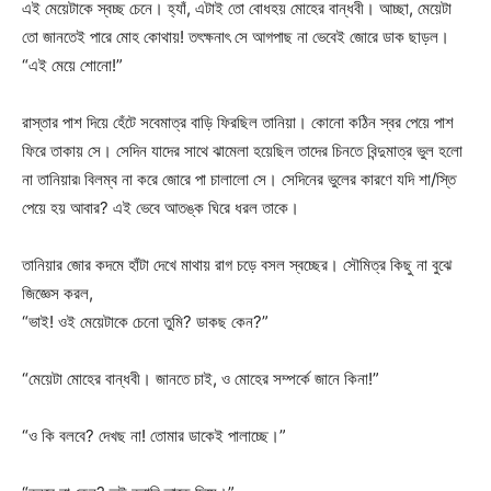
এই মেয়েটাকে স্বচ্ছ চেনে। হ্যাঁ, এটাই তো বোধহয় মোহের বান্ধবী। আচ্ছা, মেয়েটা
তো জানতেই পারে মোহ কোথায়! তৎক্ষনাৎ সে আগপাছ না ভেবেই জোরে ডাক ছাড়ল।
“এই মেয়ে শোনো!”
রাস্তার পাশ দিয়ে হেঁটে সবেমাত্র বাড়ি ফিরছিল তানিয়া। কোনো কঠিন স্বর পেয়ে পাশ
ফিরে তাকায় সে। সেদিন যাদের সাথে ঝামেলা হয়েছিল তাদের চিনতে বিন্দুমাত্র ভুল হলো
না তানিয়ার৷ বিলম্ব না করে জোরে পা চালালো সে। সেদিনের ভুলের কারণে যদি শা/স্তি
পেয়ে হয় আবার? এই ভেবে আতঙ্ক ঘিরে ধরল তাকে।
তানিয়ার জোর কদমে হাঁটা দেখে মাথায় রাগ চড়ে বসল স্বচ্ছের। সৌমিত্র কিছু না বুঝে
জিজ্ঞেস করল,
“ভাই! ওই মেয়েটাকে চেনো তুমি? ডাকছ কেন?”
“মেয়েটা মোহের বান্ধবী। জানতে চাই, ও মোহের সম্পর্কে জানে কিনা!”
“ও কি বলবে? দেখছ না! তোমার ডাকেই পালাচ্ছে।”