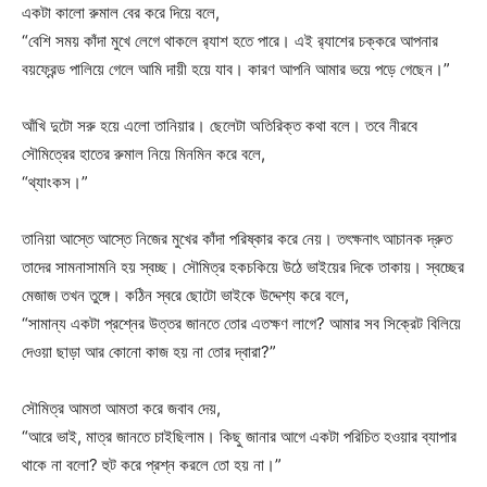
একটা কালো রুমাল বের করে দিয়ে বলে,
“বেশি সময় কাঁদা মুখে লেগে থাকলে র‌্যাশ হতে পারে। এই র‌্যাশের চক্করে আপনার
বয়ফ্রেন্ড পালিয়ে গেলে আমি দায়ী হয়ে যাব। কারণ আপনি আমার ভয়ে পড়ে গেছেন।”
আঁখি দুটো সরু হয়ে এলো তানিয়ার। ছেলেটা অতিরিক্ত কথা বলে। তবে নীরবে
সৌমিত্রের হাতের রুমাল নিয়ে মিনমিন করে বলে,
“থ্যাংকস।”
তানিয়া আস্তে আস্তে নিজের মুখের কাঁদা পরিষ্কার করে নেয়। তৎক্ষনাৎ আচানক দ্রুত
তাদের সামনাসামনি হয় স্বচ্ছ। সৌমিত্র হকচকিয়ে উঠে ভাইয়ের দিকে তাকায়। স্বচ্ছের
মেজাজ তখন তুঙ্গে। কঠিন স্বরে ছোটো ভাইকে উদ্দেশ্য করে বলে,
“সামান্য একটা প্রশ্নের উত্তর জানতে তোর এতক্ষণ লাগে? আমার সব সিক্রেট বিলিয়ে
দেওয়া ছাড়া আর কোনো কাজ হয় না তোর দ্বারা?”
সৌমিত্র আমতা আমতা করে জবাব দেয়,
“আরে ভাই, মাত্র জানতে চাইছিলাম। কিছু জানার আগে একটা পরিচিত হওয়ার ব্যাপার
থাকে না বলো? হুট করে প্রশ্ন করলে তো হয় না।”