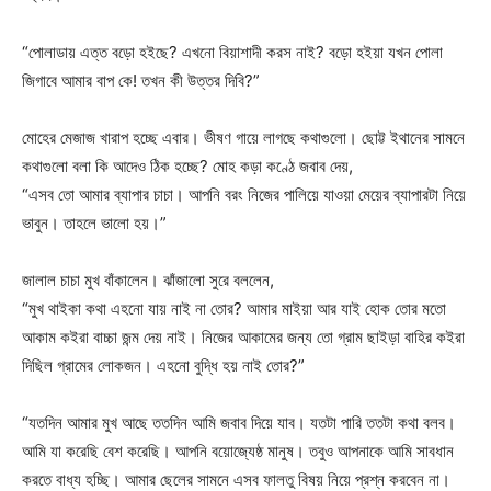
“পোলাডায় এত্ত বড়ো হইছে? এখনো বিয়াশাদী করস নাই? বড়ো হইয়া যখন পোলা
জিগাবে আমার বাপ কে! তখন কী উত্তর দিবি?”
মোহের মেজাজ খারাপ হচ্ছে এবার। ভীষণ গায়ে লাগছে কথাগুলো। ছোট্ট ইথানের সামনে
কথাগুলো বলা কি আদেও ঠিক হচ্ছে? মোহ কড়া কণ্ঠে জবাব দেয়,
“এসব তো আমার ব্যাপার চাচা। আপনি বরং নিজের পালিয়ে যাওয়া মেয়ের ব্যাপারটা নিয়ে
ভাবুন। তাহলে ভালো হয়।”
জালাল চাচা মুখ বাঁকালেন। ঝাঁজালো সুরে বললেন,
“মুখ থাইকা কথা এহনো যায় নাই না তোর? আমার মাইয়া আর যাই হোক তোর মতো
আকাম কইরা বাচ্চা জন্ম দেয় নাই। নিজের আকামের জন্য তো গ্রাম ছাইড়া বাহির কইরা
দিছিল গ্রামের লোকজন। এহনো বুদ্ধি হয় নাই তোর?”
“যতদিন আমার মুখ আছে ততদিন আমি জবাব দিয়ে যাব। যতটা পারি ততটা কথা বলব।
আমি যা করেছি বেশ করেছি। আপনি বয়োজ্যেষ্ঠ মানুষ। তবুও আপনাকে আমি সাবধান
করতে বাধ্য হচ্ছি। আমার ছেলের সামনে এসব ফালতু বিষয় নিয়ে প্রশ্ন করবেন না।