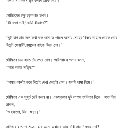
“বলবে না কেন? তুই বলাবি তাকে দিয়ে।”
সৌমিত্রের চক্ষু চড়কগাছ তখন।
“কী বলো ভাই! আমি কীভাবে?”
“তুই যদি তার সঙ্গে কথা বলে জানাতে পারিস আমায় মোহের বিষয়ে তাহলে তোকে তোর
রিসেন্ট ফেবারিট ব্র্যান্ডের বাইক কিনে দেব।”
সৌমিত্র যেন হাতে চাঁদ পেয়ে গেল। অবিশ্বাস্য গলায় বলল,
“আরে আরে! সত্যি?”
“আমার কাজটা করে দিয়েই দেখ! মেয়েটা গেল। জলদি থামা গিয়ে।”
সৌমিত্র এক মুহূর্ত দেরি করল না। একপ্রকার ছুট লাগায় তানিয়ার দিকে। হাত দিয়ে
ডাকল,
“ও হ্যালো, মিস! শুনুন।”
তানিয়ার হাত-পা ঠাণ্ডা হয়ে এলো এবার। আজ বুঝি তার নিস্তার নেই!