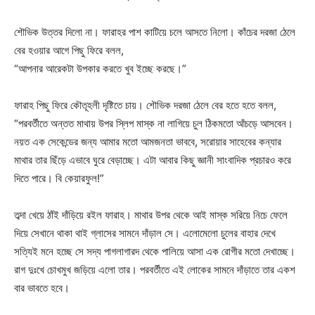
শৌভিক উত্তর দিলো না। ফারাহর পাশ কাটিয়ে চলে আসতে নিলো। কাঁচের দরজা ঠেলে
বের হওয়ার আগে পিছু ফিরে বলল,
“আপনার আরেকটা উপকার করতে খুব ইচ্ছে করছে।”
ফারাহ পিছু ফিরে কৌতূহলী দৃষ্টিতে চায়। শৌভিক দরজা ঠেলে বের হতে হতে বলল,
“পরবর্তীতে অন্তত মাথায় উপর স্লিপ মাস্ক না লাগিয়ে চুল ঠিকমতো আঁচড়ে আসবেন।
নয়ত এক সেকেন্ডের জন্য আমার মতো আমজনতা ভাববে, সরোয়ার সাহেবের কন্যার
মাথার তার ছিঁড়ে এভাবে ঘুরে বেড়াচ্ছে। এটা আবার কিছু জ্ঞানী সাংবাদিক প্রচারও করে
দিতে পারে। বি কেয়ারফুল!”
তব্দা খেয়ে ঠাঁই দাঁড়িয়ে রইল ফারাহ। মাথার উপর থেকে আই মাস্ক সরিয়ে নিচে ফেলে
দিয়ে সেখানে থাকা থাই গ্লাসের সামনে দাঁড়াল সে। এলোমেলো চুলের বাহার দেখে
সত্যিই মনে হচ্ছে সে সদ্য পাগলাগারদ থেকে পালিয়ে আসা এক রোগীর মতো দেখাচ্ছে।
রাগ দুঃখে চোখমুখ জড়িয়ে এলো তার। পরবর্তীতে এই লোকের সামনে দাঁড়াতে তার একশ
বার ভাবতে হবে।