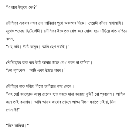
“এভাবে উত্তর দেব?”
সৌমিত্র একবার নজর দেয় তানিয়ার পুরো অবস্থার দিকে। মেয়েটা কাঁদায় মাখামাখি।
মুখেও পড়েছে ছিটেফোঁটা। সৌমিত্র ইতস্তত বোধ করে সোজা হয়ে দাঁড়িয়ে হাত বাড়িয়ে
বলল,
“ওহ সরি। উঠে আসুন। আমি হেল্প করছি।”
সৌমিত্রের হাত ধরে উঠে আসার ইচ্ছে বোধ করল না তানিয়া।
“নো থ্যাংকস। আমি একা উঠতে পারব।”
সৌমিত্র হাত সরিয়ে নিলো তানিয়ার কাছ থেকে।
“ওহ হো! বয়ফ্রেন্ড অন্য ছেলের হাত ধরতে মানা করেছে বুঝি? নো প্রবলেম। আমিও
হলে তাই করতাম। আমি আবার কারোর প্রেমে আগুন টাগুন ধরাতে চাইনা, মিস
গোলাপী!”
“মিস তানিয়া।”