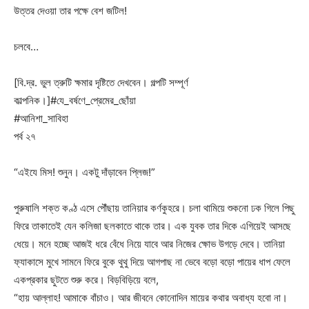
উত্তর দেওয়া তার পক্ষে বেশ জটিল!
চলবে…
[বি.দ্র. ভুল ত্রুটি ক্ষমার দৃষ্টিতে দেখবেন। গল্পটি সম্পূর্ণ
কাল্পনিক।]#যে_বর্ষণে_প্রেমের_ছোঁয়া
#আনিশা_সাবিহা
পর্ব ২৭
“এইযে মিস! শুনুন। একটু দাঁড়াবেন প্লিজ!”
পুরুষালি শক্ত কণ্ঠ এসে পৌঁছায় তানিয়ার কর্ণকুহরে। চলা থামিয়ে শুকনো ঢক গিলে পিছু
ফিরে তাকাতেই যেন কলিজা ছলকাতে থাকে তার। এক যুবক তার দিকে এগিয়েই আসছে
ধেয়ে। মনে হচ্ছে আজই ধরে বেঁধে নিয়ে যাবে আর নিজের ক্ষোভ উগড়ে দেবে। তানিয়া
ফ্যাকাসে মুখে সামনে ফিরে বুকে থুথু দিয়ে আগপাছ না ভেবে বড়ো বড়ো পায়ের ধাপ ফেলে
একপ্রকার ছুটতে শুরু করে। বিড়বিড়িয়ে বলে,
“হায় আল্লাহ! আমাকে বাঁচাও। আর জীবনে কোনোদিন মায়ের কথার অবাধ্য হবো না।