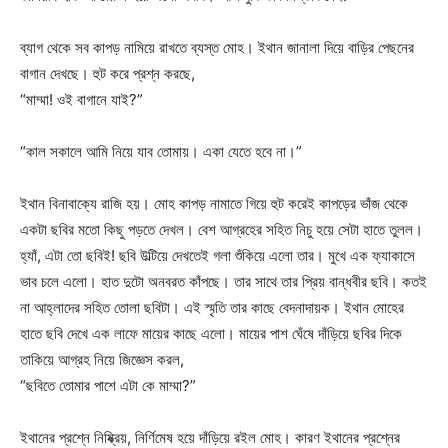
ব্যাগ থেকে সব কাপড় নামিয়ে রাখতে ব্যস্ত মোহ। ইথান জানালা দিয়ে বাড়ির পেছনের
বাগান দেখছে। হুট করে প্রশ্ন করছে,
“মাম্মা! ওই বাগানে যাই?”
“কাল সকালে আমি নিয়ে যাব তোমায়। একা যেতে হবে না।”
ইথান বিনাবাক্যে রাজি হয়। মোহ কাপড় নামাতে গিয়ে হুট করেই কাপড়ের ভাঁজ থেকে
একটা ছবির মতো কিছু পড়তে দেখল। বেশ আগ্রহের সহিত নিচু হয়ে সেটা হাতে তুলল।
হ্যাঁ, এটা তো ছবিই! ছবি উল্টিয়ে দেখতেই গলা শুঁকিয়ে এলো তার। মুখে এক ফ্যাকাসে
ভাব চলে এলো। হাত দুটো অনবরত কাঁপছে। তার সাথে তার প্রিয় বান্ধবীর ছবি। কতই
না আহ্লাদের সহিত তোলা ছবিটা। এই স্মৃতি তার কাছে বেদনাদায়ক। ইথান মোহের
হাতে ছবি দেখে এক লাফে মায়ের কাছে এলো। মায়ের পাশ ঘেঁষে দাঁড়িয়ে ছবির দিকে
তাকিয়ে আগ্রহ নিয়ে জিজ্ঞেস করল,
“ছবিতে তোমার পাশে এটা কে মাম্মা?”
ইথানের প্রশ্নে নিষ্ক্রিয়, নির্ণিমেষ হয়ে দাঁড়িয়ে রইল মোহ। কারণ ইথানের প্রশ্নের