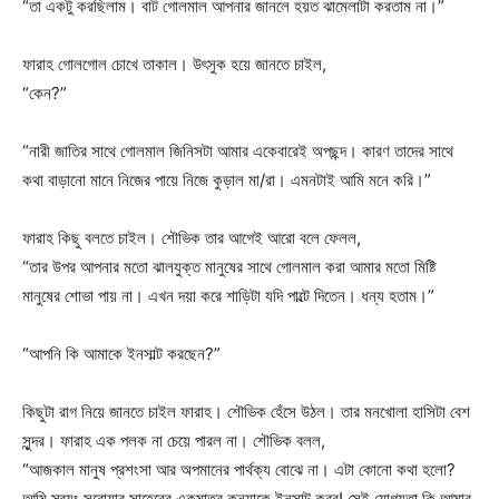
“তা একটু করছিলাম। বাট গোলমাল আপনার জানলে হয়ত ঝামেলাটা করতাম না।”
ফারাহ গোলগোল চোখে তাকাল। উৎসুক হয়ে জানতে চাইল,
“কেন?”
“নারী জাতির সাথে গোলমাল জিনিসটা আমার একেবারেই অপছন্দ। কারণ তাদের সাথে
কথা বাড়ানো মানে নিজের পায়ে নিজে কুড়াল মা/রা। এমনটাই আমি মনে করি।”
ফারাহ কিছু বলতে চাইল। শৌভিক তার আগেই আরো বলে ফেলল,
“তার উপর আপনার মতো ঝালযুক্ত মানুষের সাথে গোলমাল করা আমার মতো মিষ্টি
মানুষের শোভা পায় না। এখন দয়া করে শাড়িটা যদি পাল্টে দিতেন। ধন্য হতাম।”
“আপনি কি আমাকে ইনসাল্ট করছেন?”
কিছুটা রাগ নিয়ে জানতে চাইল ফারাহ। শৌভিক হেঁসে উঠল। তার মনখোলা হাসিটা বেশ
সুন্দর। ফারাহ এক পলক না চেয়ে পারল না। শৌভিক বলল,
“আজকাল মানুষ প্রশংসা আর অপমানের পার্থক্য বোঝে না। এটা কোনো কথা হলো?
আমি স্বয়ং সরোয়ার সাহেরের একমাত্র কন্যাকে ইনসাল্ট করব! সেই যোগ্যতা কি আমার