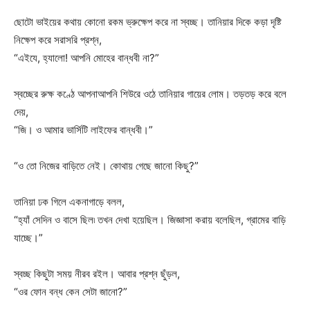
ছোটো ভাইয়ের কথায় কোনো রকম ভ্রুক্ষেপ করে না স্বচ্ছ। তানিয়ার দিকে কড়া দৃষ্টি
নিক্ষেপ করে সরাসরি প্রশ্ন,
“এইযে, হ্যালো! আপনি মোহের বান্ধবী না?”
স্বচ্ছের রুক্ষ কণ্ঠে আপনাআপনি শিউরে ওঠে তানিয়ার গায়ের লোম। তড়তড় করে বলে
দেয়,
“জি। ও আমার ভার্সিটি লাইফের বান্ধবী।”
“ও তো নিজের বাড়িতে নেই। কোথায় গেছে জানো কিছু?”
তানিয়া ঢক গিলে একনাগাড়ে বলল,
“হ্যাঁ সেদিন ও বাসে ছিল৷ তখন দেখা হয়েছিল। জিজ্ঞাসা করায় বলেছিল, গ্রামের বাড়ি
যাচ্ছে।”
স্বচ্ছ কিছুটা সময় নীরব রইল। আবার প্রশ্ন ছুঁড়ল,
“ওর ফোন বন্ধ কেন সেটা জানো?”