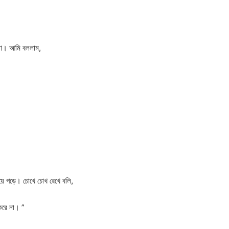
না। আমি বললাম,
য়ে পড়ে। চোখে চোখ রেখে বলি,
 করে না। ”