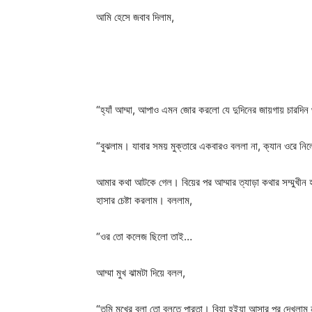
আমি হেসে জবাব দিলাম,
“হ্যাঁ আম্মা, আপাও এমন জোর করলো যে দুদিনের জায়গায় চারদি
“বুঝলাম। যাবার সময় মুক্তারে একবারও বললা না, ক্যান ওরে নি
আমার কথা আটকে গেল। বিয়ের পর আম্মার ত্যাড়া কথার সম্মুখী
হাসার চেষ্টা করলাম। বললাম,
“ওর তো কলেজ ছিলো তাই…
আম্মা মুখ ঝামটা দিয়ে বলল,
“তুমি মুখের বলা তো বলতে পারতা। বিয়া হইয়া আসার পর দেখলাম 