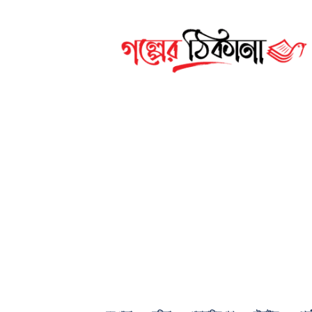
গল্পের
ঠিকানা
ডট
কম