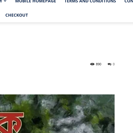
নী
MOBILE HOMEPAGE
TERMS AND CONDITIONS
CON
CHECKOUT
890
0