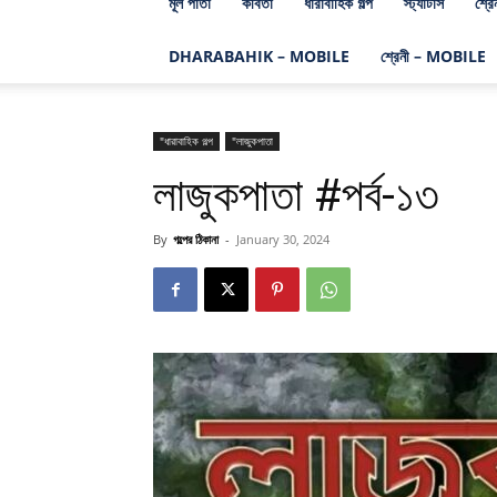
মূল পাতা
কবিতা
ধারাবাহিক গল্প
স্ট্যাটাস
শ্রে
DHARABAHIK – MOBILE
শ্রেনী – MOBILE
"ধারাবাহিক গল্প
"লাজুকপাতা
লাজুকপাতা #পর্ব-১৩
By
গল্পের ঠিকানা
-
January 30, 2024