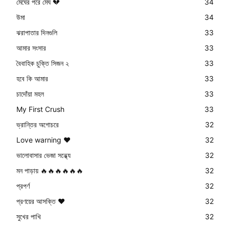
মেঘের পরে মেঘ 💔
34
উমা
34
ঝরাপাতার দিনগুলি
33
আমার সংসার
33
বৈবাহিক চুক্তি সিজন ২
33
হবে কি আমার
33
চাদোঁয়া মহল
33
My First Crush
33
ভ্রান্তির অগোচরে
32
Love warning ❤
32
ভালোবাসার ভেজা সন্ধ্যে
32
মন পাড়ায় 🔥🔥🔥🔥🔥🔥
32
প্রপর্ণ
32
প্রণয়ের আসক্তি ❤️
32
সুখের পাখি
32