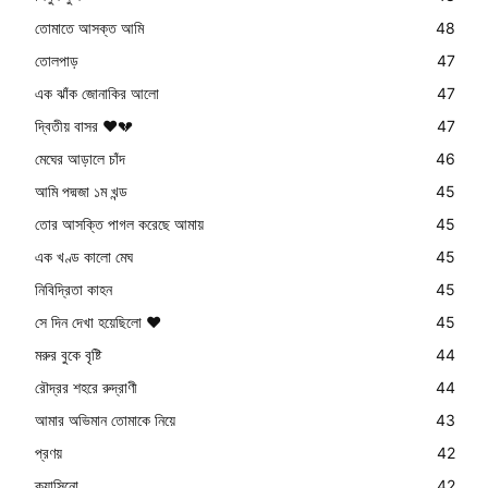
তোমাতে আসক্ত আমি
48
তোলপাড়
47
এক ঝাঁক জোনাকির আলো
47
দ্বিতীয় বাসর ❤️💔
47
মেঘের আড়ালে চাঁদ
46
আমি পদ্মজা ১ম খন্ড
45
তোর আসক্তি পাগল করেছে আমায়
45
এক খণ্ড কালো মেঘ
45
নিবিদ্রিতা কাহন
45
সে দিন দেখা হয়েছিলো ❤️
45
মরুর বুকে বৃষ্টি
44
রৌদ্রর শহরে রুদ্রাণী
44
আমার অভিমান তোমাকে নিয়ে
43
প্রণয়
42
ক্যাসিনো
42