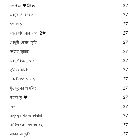
হৃদপিণ্ড ❤😍🔥
27
একটুখানি বিশ্বাস
27
তোলপাড়
27
ভালোবাসি_বুঝে_নাও-2🍁
27
গোধূলী_বেলার_স্মৃতি
27
সবটাই_তুমিময়
27
এক_রক্তিম_ভোর
27
তুমি যে আমার
27
এক চিলতে রোদ ২
27
সুঁই সুতোর আসক্তি
27
মায়ারণ্যে ❤️
27
জেদ
27
অপ্রত্যাশিত ভালোবাসা
27
আফিম বড্ড নেশালো ০২
27
অজানা অনুভূতি
27