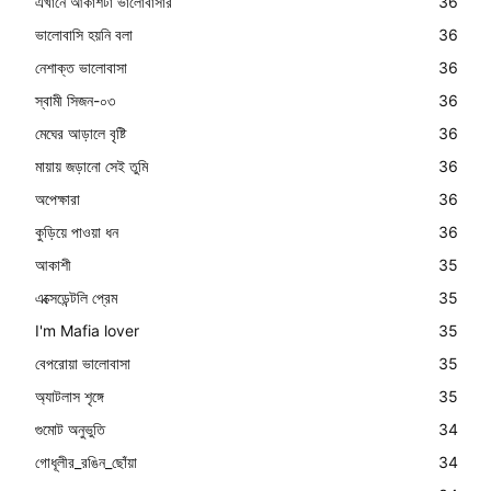
এখানে আকাশটা ভালোবাসার
36
ভালোবাসি হয়নি বলা
36
নেশাক্ত ভালোবাসা
36
স্বামী সিজন-০৩
36
মেঘের আড়ালে বৃষ্টি
36
মায়ায় জড়ানো সেই তুমি
36
অপেক্ষারা
36
কুড়িয়ে পাওয়া ধন
36
আকাশী
35
এক্সেডেন্টলি প্রেম
35
I'm Mafia lover
35
বেপরোয়া ভালোবাসা
35
অ্যাটলাস শৃঙ্গে
35
গুমোট অনুভুতি
34
গোধূলীর_রঙিন_ছোঁয়া
34