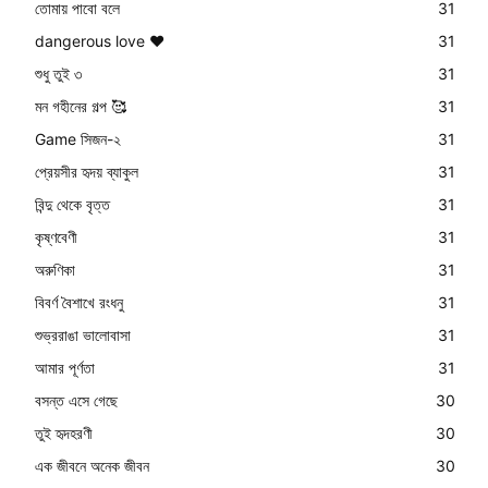
তোমায় পাবো বলে
31
dangerous love ❤️
31
শুধু তুই ৩
31
মন গহীনের গল্প 🥰
31
Game সিজন-২
31
প্রেয়সীর হৃদয় ব্যাকুল
31
বিন্দু থেকে বৃত্ত
31
কৃষ্ণবেণী
31
অরুণিকা
31
বিবর্ণ বৈশাখে রংধনু
31
শুভ্ররাঙা ভালোবাসা
31
আমার পূর্ণতা
31
বসন্ত এসে গেছে
30
তুই হৃদহরণী
30
এক জীবনে অনেক জীবন
30