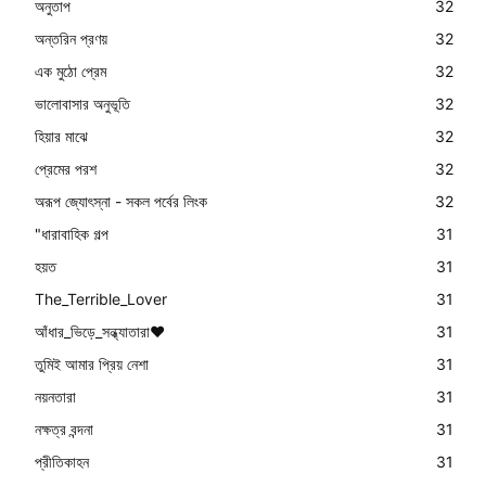
অনুতাপ
32
অন্তরিন প্রণয়
32
এক মুঠো প্রেম
32
ভালোবাসার অনুভূতি
32
হিয়ার মাঝে
32
প্রেমের পরশ
32
অরূপ জ্যোৎস্না - সকল পর্বের লিংক
32
"ধারাবাহিক গল্প
31
হয়ত
31
The_Terrible_Lover
31
আঁধার_ভিড়ে_সন্ধ্যাতারা❤️
31
তুমিই আমার প্রিয় নেশা
31
নয়নতারা
31
নক্ষত্র বন্দনা
31
প্রীতিকাহন
31