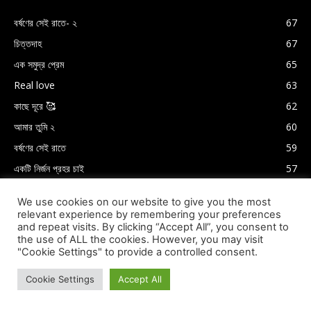
বর্ষণের সেই রাতে- ২
67
চিত্তদাহ
67
এক সমুদ্র প্রেম
65
Real love
63
কাছে দূরে 🥰
62
আমার তুমি ২
60
বর্ষণের সেই রাতে
59
একটি নির্জন প্রহর চাই
57
We use cookies on our website to give you the most
relevant experience by remembering your preferences
and repeat visits. By clicking “Accept All”, you consent to
the use of ALL the cookies. However, you may visit
"Cookie Settings" to provide a controlled consent.
Cookie Settings
Accept All