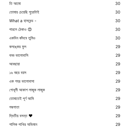
তি আমো
30
তোমায় চেয়েছি পুরোটাই
30
What a হাসবেন্ড -
30
পারলে ঠেকাও 😍
30
একদিন কাঁদবে তুমিও
30
কলঙ্কের ফুল
29
বড্ড ভালোবাসি
29
আবছায়া
29
১৬ বছর বয়স
29
এক শহর ভালোবাসা
29
গোধূলী আকাশ লাজুক লাজুক
29
তোমাতেই পূর্ণ আমি
29
পদ্মপাতা
29
দ্বিতীয় বসন্ত ❤️
29
শালিক পাখির অভিমান
29