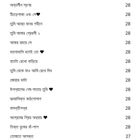
অন্তর্লীন প্রণয়
28
ইঁচড়েপাকা এবং সে❤️
28
তুমি আছো মনের গহীনে
28
তুমি আমার প্রেয়সী ২
28
আমার হৃদয়ে সে
28
ভালোবাসি বলেই তো ❤️
28
হাতটা রেখো বাড়িয়ে
28
তুমি থেকে যাও আমি রেখে দিব
28
জোয়ার ভাটা
28
উপন্যাসের শেষ পাতায় তুমি ❤️
28
হৃদয়াসিক্ত কাঠগোলাপ
28
বাসন্তীগন্ধা
28
অপ্রেমের প্রিয় অধ্যায় ❤️
28
তিক্ত বুকের বাঁ-পাশ
28
তোমাতে আসক্ত
27