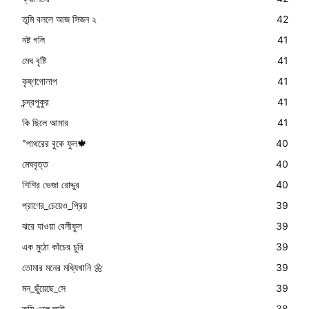
তুমি বললে আজ সিজন ২
42
নষ্ট গলি
41
মেঘ বৃষ্টি
41
কৃষ্ণগোলাপ
41
চন্দ্রপুকুর
41
কি ছিলে আমার
41
"পাথরের বুকে ফুল🍁
40
মেঘবৃত্ত
40
শিশির ভেজা রোদ্দুর
40
প্রাণের_চেয়েও_প্রিয়
39
ঝরে যাওয়া বেলীফুল
39
এক মুঠো কাঁচের চুরি
39
তোমার মনের মধ্যিখানি 🌼
39
মন_ছুঁয়েছে_সে
39
তুমি এলে তাই
38