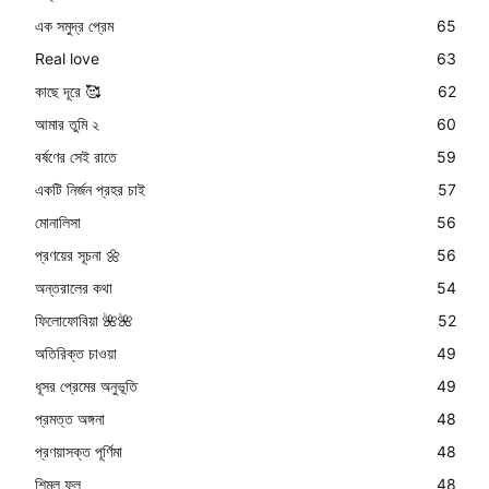
এক সমুদ্র প্রেম
65
Real love
63
কাছে দূরে 🥰
62
আমার তুমি ২
60
বর্ষণের সেই রাতে
59
একটি নির্জন প্রহর চাই
57
মোনালিসা
56
প্রণয়ের সূচনা 🌼
56
অন্তরালের কথা
54
ফিলোফোবিয়া 🌺🌺
52
অতিরিক্ত চাওয়া
49
ধূসর প্রেমের অনুভূতি
49
প্রমত্ত অঙ্গনা
48
প্রণয়াসক্ত পূর্ণিমা
48
শিমুল ফুল
48