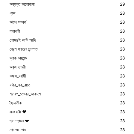
অব্যক্ত ভালোবাসা
29
ধ্রুব
28
অবৈধ সম্পর্ক
28
মায়াবতী
28
তোমারই আমি আছি
28
প্রেম সায়রের ছন্দপাত
28
ব্লাক ডায়মন্ড
28
অবুজ ছাত্রী
28
ফমাস_বর🙈
28
বর্ষার_এক_রাতে
28
শ্রাবণ_তোমার_আকাশে
28
হৈমন্তীকা
28
এবং স্ত্রী ❤️
28
প্রাণস্পন্দন 💔
28
প্রেমের খেয়া
28