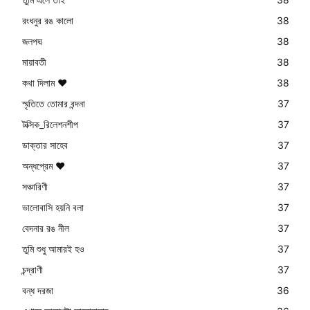
রংধনুর রঙ কালো
38
জলপদ্ম
38
মায়াবতী
38
কথা দিলাম ❤️
38
স্মৃতিতে তোমার বন্দনা
37
টক্সিক_রিলেশনশীপ
37
ডাক্তার সাহেব
37
অন্ধপ্রেম ❤️
37
সঞ্চারিণী
37
ভালোবাসি হয়নি বলা
37
বেদনার রঙ নীল
37
তুমি শুধু আমারই হও
37
চন্দ্রাণী
37
বন্ধ দরজা
36