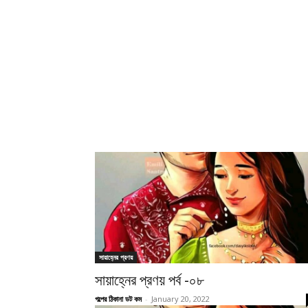
সায়াহ্নের প্রণয়
সায়াহ্নের প্রণয় পর্ব -০৮
গল্পের ঠিকানা ডট কম
-
January 20, 2022