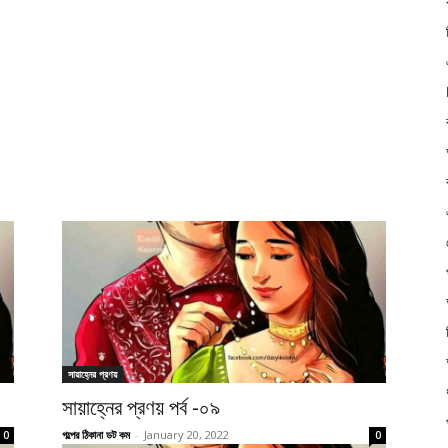
সায়াহ্নের প্রণয়
সায়াহ্নের প্রণয় পর্ব -০৯
গল্পের ঠিকানা ডট কম
-
January 20, 2022
0
0