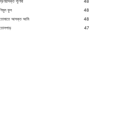
প্রণয়াসক্ত পূর্ণিমা
48
শিমুল ফুল
48
তোমাতে আসক্ত আমি
48
তোলপাড়
47