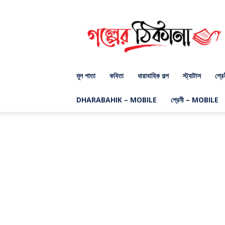
গল্পের
ঠিকানা
ডট
কম
মূল পাতা
কবিতা
ধারাবাহিক গল্প
স্ট্যাটাস
শ্রে
DHARABAHIK – MOBILE
শ্রেনী – MOBILE