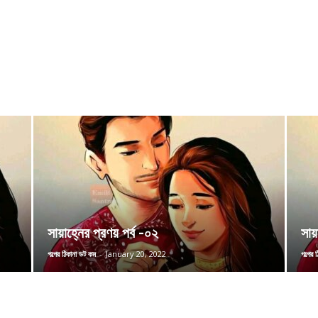
সায়াহ্নের প্রণয় পর্ব -০২
সায
গল্পের ঠিকানা ডট কম
-
January 20, 2022
গল্পের