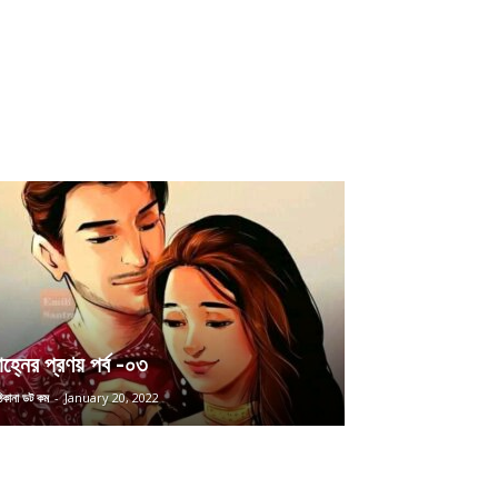
়াহ্নের প্রণয় পর্ব -০৩
 ঠিকানা ডট কম
-
January 20, 2022