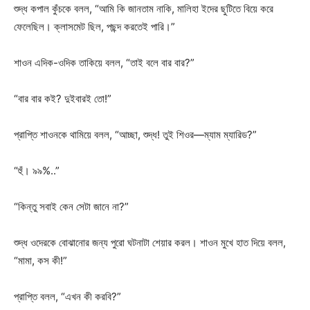
শুদ্ধ কপাল কুঁচকে বলল, “আমি কি জানতাম নাকি, মালিহা ইদের ছুটিতে বিয়ে করে
ফেলেছিল। ক্লাসমেট ছিল, পছন্দ করতেই পারি।”
শাওন এদিক-ওদিক তাকিয়ে বলল, “তাই বলে বার বার?”
“বার বার কই? দুইবারই তো!”
প্রাপ্তি শাওনকে থামিয়ে বলল, “আচ্ছা, শুদ্ধ! তুই শিওর—ম্যাম ম্যারিড?”
“হুঁ। ৯৯%..”
“কিন্তু সবাই কেন সেটা জানে না?”
শুদ্ধ ওদেরকে বোঝানোর জন্য পুরো ঘটনাটা শেয়ার করল। শাওন মুখে হাত দিয়ে বলল,
“মামা, কস কী!”
প্রাপ্তি বলল, “এখন কী করবি?”