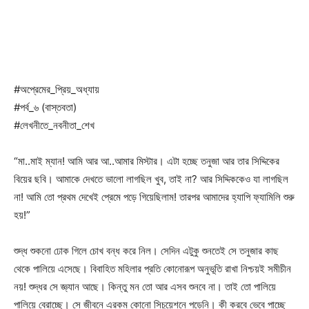
#অপ্রেমের_প্রিয়_অধ্যায়
#পর্ব_৬ (বাস্তবতা)
#লেখনীতে_নবনীতা_শেখ
“মা..মাই ম্যান! আমি আর আ..আমার মিস্টার। এটা হচ্ছে তনুজা আর তার সিদ্দিকের
বিয়ের ছবি। আমাকে দেখতে ভালো লাগছিল খুব, তাই না? আর সিদ্দিককেও যা লাগছিল
না! আমি তো প্রথম দেখেই প্রেমে পড়ে গিয়েছিলাম! তারপর আমাদের হ্যাপি ফ্যামিলি শুরু
হয়!”
শুদ্ধ শুকনো ঢোক গিলে চোখ বন্ধ করে নিল। সেদিন এটুকু শুনতেই সে তনুজার কাছ
থেকে পালিয়ে এসেছে। বিবাহিত মহিলার প্রতি কোনোরূপ অনুভূতি রাখা নিশ্চয়ই সমীচীন
নয়! শুদ্ধর সে জ্ঞ্যান আছে। কিন্তু মন তো আর এসব শুনবে না। তাই তো পালিয়ে
পালিয়ে বেরাচ্ছে। সে জীবনে এরকম কোনো সিচুয়েশনে পড়েনি। কী করবে ভেবে পাচ্ছে