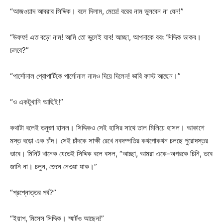
“আজওয়াদ আবরার সিদ্দিক। বলে দিলাম, মেয়ে! বরের নাম ভুলবেন না যেন!”
“উফফ! এত বড়ো নাম! আমি তো ভুলেই যাব! আচ্ছা, আপনাকে বরং সিদ্দিক ডাকব।
চলবে?”
“পার্সোনাল প্রোপার্টিকে পার্সোনাল নামও দিয়ে দিলেন! ভারি ফাস্ট আছেন।”
“ও একটুখানি আছিই!”
কথাটা বলেই তনুজা হাসল। সিদ্দিকও সেই হাসির সাথে তাল মিলিয়ে হাসল। আকাশে
মস্ত বড়ো এক চাঁদ। সেই চাঁদকে সাক্ষী রেখে নবদম্পতির কথপোকথন চলছে পুরোদস্তর
ভাবে। মিনিট খানেক যেতেই সিদ্দিক বলে বসল, “আচ্ছা, আমরা একে-অপরকে চিনি, তবে
জানি না। চলুন, জেনে নেওয়া যাক।”
“প্রশ্নোত্তর পর্ব?”
“ইয়াপ, মিসেস সিদ্দিক। স্মার্টও আছেন!”