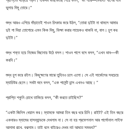
প্রাপ্তিও দাঁড়িয়ে পড়ল। একদম কাছাকাছি গিয়ে বলল, “কী পারি—দেখবি? বাপের নাম
ভুলায় দিমু তোরে।”
শুদ্ধ আরও এগিয়ে দাঁড়াতেই শাওন চিৎকার করে উঠল, “তোরা দুইটা না থামলে আমার
দুই পা দিয়া তোগোরে এমন কিক দিমু, ভিক্ষা করার লায়েকও থাকবি না, বাল। চুপ কর
দুইটা।”
শুদ্ধ শক্ত হয়ে নিজের বিছানায় উঠে বসল। শাওন পাশে বসে বলল, “এখন ভাব—কী
করবি।”
শুদ্ধ চুপ করে রইল। কিছুক্ষণের মাঝে তুহিনও চলে এলো। সে এই সার্কেলের সবচেয়ে
ম্যাচিউর ছেলে। সবটা শুনে বলল, “এক পার্সেন্ট চান্স এখনও আছে। ”
প্রাপ্তি শকুনি চোখে তাকিয়ে বলল, “কী করতে চাইছিস?”
“একটা জিনিস খেয়াল কর। ম্যামকে আমরা তিন বছর ধরে চিনি। রাইট? এই তিন বছরে
একবারও ম্যামের হাসব্যান্ডকে দেখলাম না। সে না হয় প্রফেশনাল আর পার্সোনাল লাইফ
আলাদা রাখে, বুঝলাম। তাই বলে বাইরেও দেখব না! আদতে সম্ভব?”