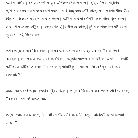
অর্ধেক সত্যি। সে ডানে-বাঁয়ে ঘুরে এদিক-ওদিক তাকাল। দু’হাত দিয়ে বিছানার
দু’পাশের চাদর শক্ত করে চেপে ধরল। মাথা নিচু করে ঠোঁট কামড়াল। তারপর ধীরে ধীরে
বিছানা থেকে নেমে ফ্লোরে বসে পড়ল। আঁট করে বাঁধা খোঁপাটা আলগোছে খুলে গেল।
মাথা গিয়ে ঠেকল হাঁটুতে। ভিজে গেল হাঁটুর উপরের কাপড়টুকু! মনে পড়ল—সেই ব্যাথা!
পুরোনো সেই দিনের কথা!
তখন তনুজার সবে বিয়ে হলো। বাসর ঘরে বসে তার সদ্য হওয়ার স্বামীর অপেক্ষা
করছিল। সে ফিরতে বড্ড দেরি করেছিল। তনুজার অপেক্ষার মাঝেই সে এলো। দরজাটা
আঁটকাতে আঁটকাতে বলল, “আসসালামু আলাইকুম, মিসেস. সিদ্দিক! খুব দেরি করে
ফেললাম?”
এমন সম্ভাষণে তনুজা লজ্জায় নুইয়ে পড়ল। তনুজার দিকে সে এক পলক তাকিয়ে বলল,
“বাহ রে, মিসেস! এত্ত লজ্জা!”
তনুজা লজ্জা ঢেকে বলল, “না না! মোটেও দেরি করেননি! চলুন, নামাজটা সেরে নেওয়া
যাক।”