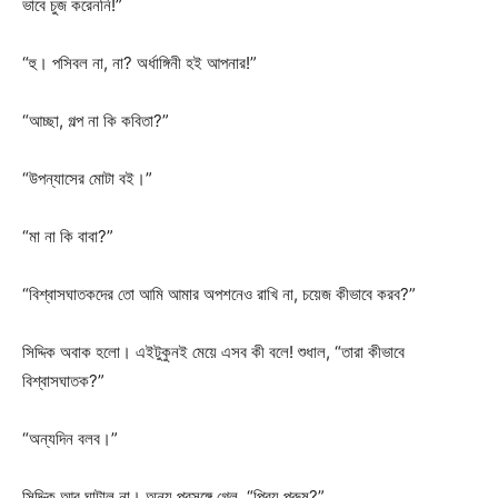
ভাবে চুজ করেননি!”
“হু। পসিবল না, না? অর্ধাঙ্গিনী হই আপনার!”
“আচ্ছা, গল্প না কি কবিতা?”
“উপন্যাসের মোটা বই।”
“মা না কি বাবা?”
“বিশ্বাসঘাতকদের তো আমি আমার অপশনেও রাখি না, চয়েজ কীভাবে করব?”
সিদ্দিক অবাক হলো। এইটুকুনই মেয়ে এসব কী বলে! শুধাল, “তারা কীভাবে
বিশ্বাসঘাতক?”
“অন্যদিন বলব।”
সিদ্দিক আর ঘাটাল না। অন্য প্রসঙ্গে গেল, “প্রিয় পুরুষ?”