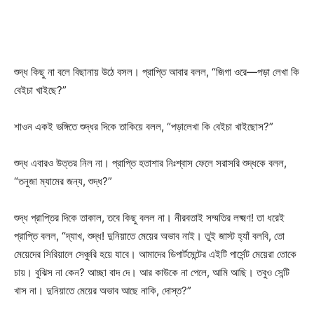
শুদ্ধ কিছু না বলে বিছানায় উঠে বসল। প্রাপ্তি আবার বলল, “জিগা ওরে—পড়া লেখা কি
বেইচা খাইছে?”
শাওন একই ভঙ্গিতে শুদ্ধর দিকে তাকিয়ে বলল, “পড়ালেখা কি বেইচা খাইছোস?”
শুদ্ধ এবারও উত্তর নিল না। প্রাপ্তি হতাশার নিঃশ্বাস ফেলে সরাসরি শুদ্ধকে বলল,
“তনুজা ম্যামের জন্য, শুদ্ধ?”
শুদ্ধ প্রাপ্তির দিকে তাকাল, তবে কিছু বলল না। নীরবতাই সম্মতির লক্ষ্মণ! তা ধরেই
প্রাপ্তি বলল, “দ্যাখ, শুদ্ধ! দুনিয়াতে মেয়ের অভাব নাই। তুই জাস্ট হ্যাঁ বলবি, তো
মেয়েদের সিরিয়ালে সেঞ্চুরি হয়ে যাবে। আমাদের ডিপার্টমেন্টের এইটি পার্সেন্ট মেয়েরা তোকে
চায়। বুঝিস না কেন? আচ্ছা বাদ দে। আর কাউকে না পেলে, আমি আছি। তবুও সেন্টি
খাস না। দুনিয়াতে মেয়ের অভাব আছে নাকি, দোস্ত?”