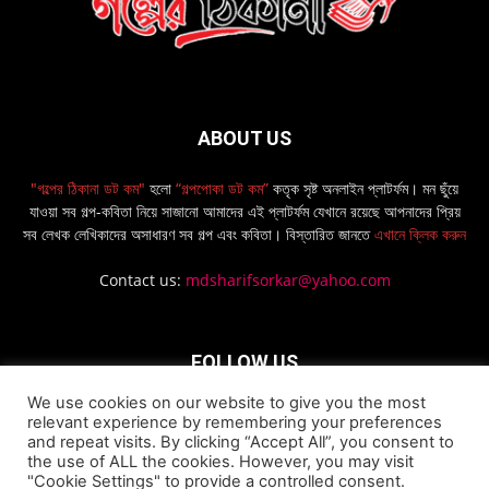
ABOUT US
"গল্পের ঠিকানা ডট কম"
হলো
“গল্পপোকা ডট কম”
কতৃক সৃষ্ট অনলাইন প্লাটর্ফম। মন ছুঁয়ে
যাওয়া সব গল্প-কবিতা নিয়ে সাজানো আমাদের এই প্লাটর্ফম যেখানে রয়েছে আপনাদের প্রিয়
সব লেখক লেখিকাদের অসাধারণ সব গল্প এবং কবিতা। বিস্তারিত জানতে
এখানে ক্লিক করুন
Contact us:
mdsharifsorkar@yahoo.com
FOLLOW US
We use cookies on our website to give you the most
relevant experience by remembering your preferences
and repeat visits. By clicking “Accept All”, you consent to
the use of ALL the cookies. However, you may visit
"Cookie Settings" to provide a controlled consent.