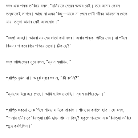
শুদ্ধ এক পলক তাকিয়ে বলল, “দুনিয়াতে মেয়ের অভাব নেই। তবে আমার কেবল
তনুজাকেই লাগবে। আছে না এমন কিছু—যাকে না পেলে গোটা জীবন আফসোস থেকে
যায়! তনুজা আমার সেই আফসোস।”
“শুদ্ধ! আচ্ছা। আমরা ম্যামের সাথে কথা বলব। এবার পাক্কা পটিয়ে নেব। না পটলে
কিডন্যাপ করে বিয়ে পড়িয়ে দেবো। ঠিকাছে?”
শুদ্ধ তাচ্ছিল্যের সুরে বলল, “ম্যাম ম্যারিড..”
প্রাপ্তি বুঝল না। অবুঝ স্বরে শুধাল, “কী বললি?”
“ম্যামের বিয়ে হয়ে গেছে। আমি ছবিও দেখেছি। ম্যাম দেখিয়েছেন।”
প্রাপ্তি শুকনো ঢোক গিলে শাওনের দিকে তাকাল। শাওনের কপালে হাত। সে বলল,
“শালার দুনিয়াতে বিয়াত্যা বেডি ছাড়া পাস না কিছু? স্কুলে পড়তেও এক বিয়াত্যা ভাবিরে
পছন্দ করছিলিস।”