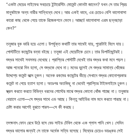
“একটা মেয়ের লাইফের সবচেয়ে ইন্টারেস্টিং মোমেন্ট কোনটা জানেন? যখন সে তার প্রিয়
মানুষটাকে অন্য নারীর সান্নিধ্যে দেখে। আর একই ভাবে, এর চেয়েও বেশি ভালোবাসা
কারো কাছ থেকে পেয়ে তাকে রিজেকশনে ফেলে। আচ্ছা! ভালোবাসা এরম ছন্নছাড়া
কেন?”
তনুজার বুক ভারি হয়ে এলো। উপর্যুক্ত কথাটি তার সাথেই যায়, পুরোটাই মিলে যায়।
পোস্টটিতে কমেন্টের বন্যা বইছে। তনুজা এই মেয়েটিকে চেনে। তার ডিপার্টমেন্টেরই।
শুদ্ধর সাথেই সবসময় দেখেছে। প্রাপ্তির পোস্টটি দেখেই তার শুদ্ধর কথা মনে পড়ল।
আজ পনেরো দিন হলো, সে শুদ্ধকে দেখে না। মনের ভুলেই সে শুদ্ধর সামান্য খোঁজের
উদ্দেশ্যে কমেন্ট বক্সে ঢুকল। অনেক রকমের কমেন্টের ভীড়ে সেখানে শুদ্ধর কোনোপ্রকার
কমেন্ট না পেয়ে হতাশ হলো। অতঃপর অতকিছু না ভেবেই প্রাপ্তির টাইমলাইমে ঢুকল।
স্ক্রল করতে করতে বিভিন্ন ধরনের পোস্টের মাঝে শুদ্ধর কোনো খোঁজ পাচ্ছে না। তনুজার
খেয়ালে এলো—সে শুদ্ধর সাথে এড আছে। কিন্তু আইডির নাম মনে করতে পারছে না।
চেষ্টা করার আগেই বুঝতে পারল—সে কী করছে।
তৎক্ষনাৎ ফোন রেখে উঠে বসে বেড সাইড টেবিল থেকে এক গ্লাস পানি খেল। সেদিন
শুদ্ধর ভালোর জন্যই সে তাকে অর্ধেক সত্যি বলেছে। মিথ্যের চেয়েও ভয়ঙ্কর সেই