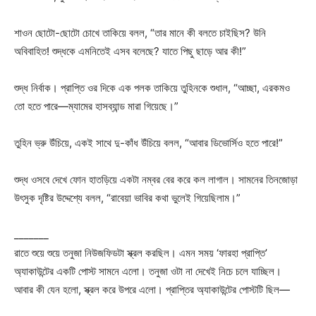
শাওন ছোটো-ছোটো চোখে তাকিয়ে বলল, “তার মানে কী বলতে চাইছিস? উনি
অবিবাহিত! শুদ্ধকে এমনিতেই এসব বলেছে? যাতে পিছু ছাড়ে আর কী!”
শুদ্ধ নির্বাক। প্রাপ্তি ওর দিকে এক পলক তাকিয়ে তুহিনকে শুধাল, “আচ্ছা, এরকমও
তো হতে পারে—ম্যামের হাসব্যান্ড মারা গিয়েছে।”
তুহিন ভ্রু উঁচিয়ে, একই সাথে দু-কাঁধ উঁচিয়ে বলল, “আবার ডিভোর্সিও হতে পারে!”
শুদ্ধ ওসবে দেখে ফোন হাতড়িয়ে একটা নম্বর বের করে কল লাগাল। সামনের তিনজোড়া
উৎসুক দৃষ্টির উদ্দেশ্যে বলল, “রাবেয়া ভাবির কথা ভুলেই গিয়েছিলাম।”
_______
রাতে শুয়ে শুয়ে তনুজা নিউজফিডটা স্ক্রল করছিল। এমন সময় ‘ফারহা প্রাপ্তি’
অ্যাকাউন্টের একটি পোস্ট সামনে এলো। তনুজা ওটা না দেখেই নিচে চলে যাচ্ছিল।
আবার কী যেন হলো, স্ক্রল করে উপরে এলো। প্রাপ্তির অ্যাকাউন্টের পোস্টটি ছিল—