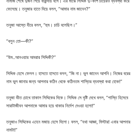
নামাজ শেষে দুজন গিয়ে বারান্দায় বসে। এর মাঝে সিদ্দিক দু-কাপ চায়েরও ব্যবস্থা করে
ফেলেছে। তনুজার হাতে দিয়ে বলল, “আমার নাম জানেন?”
তনুজা আস্তে ধীরে বলল, “হুম। চাচি বলেছিল।”
“বলুন তো—কী?”
“উম..আনওয়ার আবরার সিদ্দিকী?”
সিদ্দিক হেসে ফেলল। হাসতে হাসতে বলল, “জি না। ভুল জানেন আপনি। নিজের বরের
নাম ভুল জানার জন্য আপনার কঠিন থেকে কঠিনতম শাস্তির ব্যবস্থা করা হোক!”
তনুজা ভীত চোখে তাকাল সিদ্দিকের দিকে। সিদ্দিক সে দৃষ্টি দেখে বলল, “শাস্তি হিসেবে
সারাটাজীবন আপনাকে আমার হয়ে থাকার নির্দেশ দেওয়া হলো!”
তনুজাও সিদ্দিকের এহেন মজায় হেসে দিলো। বলল, “যথা আজ্ঞা, মিস্টার! এবার আপনার
নামটা!”