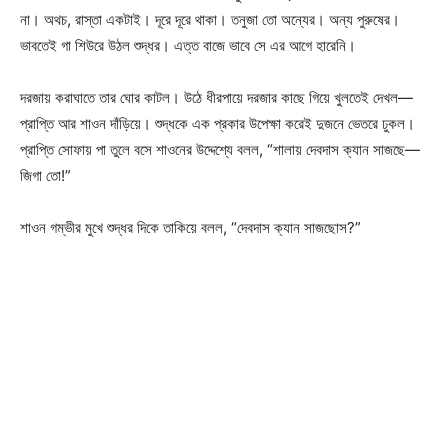
না। অথচ, রাস্তা একটাই। দূরে দূরে থাকা। তনুজা তো অন্যের। অন্য পুরুষের।
ভাবতেই গা শিউরে উঠল শুদ্ধর। এত্ত বাজে ভাবে সে এর আগে হারেনি।
দরজায় করাঘাতে তার ঘোর কাটল। উঠে ধীরপায়ে দরজার কাছে গিয়ে খুলতেই দেখল—
প্রাপ্তি আর শাওন দাঁড়িয়ে। শুদ্ধকে এক প্রকার উপেক্ষা করেই দুজনে ভেতরে ঢুকল।
প্রাপ্তি সোফায় পা তুলে বসে শাওনের উদ্দেশ্যে বলল, “শালায় দেবদাস ক্যান সাজছে—
জিগা তো!”
শাওন গম্ভীর মুখে শুদ্ধর দিকে তাকিয়ে বলল, “দেবদাস ক্যান সাজছোস?”