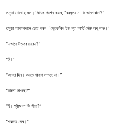
তনুজা চোখে হাসল। সিদ্দিক প্রশ্ন করল, “বন্ধুত্ব না কি ভালোবাসা?”
তনুজা আকাশপানে চেয়ে বলল, “ফ্রেন্ডশিপ ইজ দ্যা ফার্স্ট স্টেট অব্ লাভ।”
“এভাবে উত্তর দেবেন?”
“হুঁ।”
“আচ্ছা দিন। শুনতে খারাপ লাগছে না।”
“ভালো লাগছে?”
“হুঁ। গ্রীষ্ম না কি শীত?”
“শরতের মেঘ।”