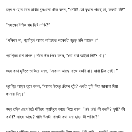
শুদ্ধ দু-হাত দিয়ে মাথার চুলগুলো টেনে বলল, “সেটাই তো বুঝতে পারছি না, করবটা কী!”
“ম্যামের টপিক বাদ দিবি নাকি?”
“পসিবল না, প্রাপ্তি! আমার লাইফের অনেকটা জুড়ে উনি আছেন।”
প্রাপ্তির রাগ লাগল। দাঁতে দাঁত পিষে বলল, “তো বাবা আইনা দিই? খা।”
শুদ্ধ কড়া দৃষ্টিতে তাকিয়ে বলল, “একদম আজে-বাজে বকবি না। মাথা ঠিক নেই।”
প্রাপ্তি আঙ্গুল তুলে বলল, “আমার উপ্রে চেঁচাস তুই? একটা ঘুষি দিয়া জানালা দিয়া
ফালায় দিমু।”
শুদ্ধ তড়িৎ বেগে উঠে দাঁড়িয়ে প্রাপ্তির কাছে গিয়ে বলল, “ওই ওই! কী করবি? হ্যাঁ? কী
করবি? সাহস আছে? খালি উলটা-পালটা কথা বলা ছাড়া কী পারিস?”