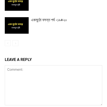
একমুঠো বসন্ত পর্ব -১৯+২০
LEAVE A REPLY