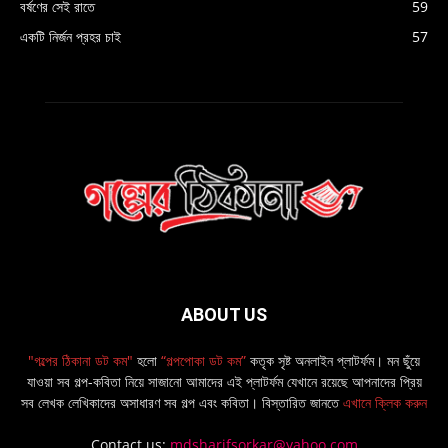
বর্ষণের সেই রাতে
59
একটি নির্জন প্রহর চাই
57
ABOUT US
"গল্পের ঠিকানা ডট কম"
হলো
“গল্পপোকা ডট কম”
কতৃক সৃষ্ট অনলাইন প্লাটর্ফম। মন ছুঁয়ে
যাওয়া সব গল্প-কবিতা নিয়ে সাজানো আমাদের এই প্লাটর্ফম যেখানে রয়েছে আপনাদের প্রিয়
সব লেখক লেখিকাদের অসাধারণ সব গল্প এবং কবিতা। বিস্তারিত জানতে
এখানে ক্লিক করুন
Contact us:
mdsharifsorkar@yahoo.com