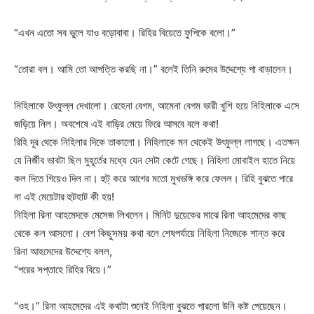
“এখন এতো সব ভুলে যাও বড়োবাবা। রিহির বিয়েতে ফুপিকে বলো।”
“তোরা বল। আমি তো আপত্তি করছি না।” বলেই তিনি রুমের উদ্দেশ্যে পা বাড়ালেন।
নিহিলাকে উৎফুল্ল দেখালো। রেহেনা বেগম, আমেনা বেগম ভারী খুশি হয়ে নিহিলাকে এসে
জড়িয়ে নিল। অবশেষে এই বাড়ির মেয়ে ফিরে আসবে বলে কথা!
রিহি দূর থেকে নিহিলার দিকে তাকালো। নিহিলাকে মন থেকেই উৎফুল্ল লাগছে। এতক্ষন
যে নির্জীব ভাবটা ছিল মুহূর্তের মধ্যে যেন সেটা কেটে গেছে। নিহিলা মোবাইল হাতে নিয়ে
কল দিতে গিয়েও দিল না। হুট্ করে আগের মতো মুখভঙ্গি করে ফেলল। রিহি বুঝতে পারে
না এই মেয়েটার হুটহাট কী হয়!
নিহিলা রিনা আহমেদকে মেসেজ লিখলেন। মিনিট দুয়েকের মাঝে রিনা আহমেদের কাছ
থেকে কল আসলো। বেশ কিছুসময় কথা বলে শেষপর্যায়ে নিহিলা নিজেকে শান্ত করে
রিনা আহমেদের উদ্দেশ্যে বলল,
“পরের সপ্তাহে রিহির বিয়ে।”
“ওহ।” রিনা আহমেদের এই কথাটা শুনেই নিহিলা বুঝতে পারলো উনি কষ্ট পেয়েছেন।