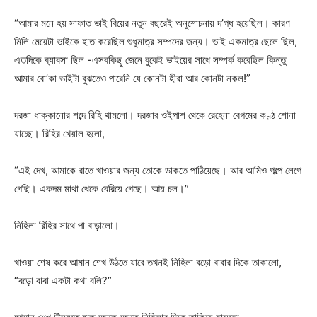
“আমার মনে হয় সাফাত ভাই বিয়ের নতুন বছরেই অনুশোচনায় দ’গ্ধ হয়েছিল। কারণ
মিলি মেয়েটা ভাইকে হাত করেছিল শুধুমাত্র সম্পদের জন্য। ভাই একমাত্র ছেলে ছিল,
এতদিকে ব্যাবসা ছিল -এসবকিছু জেনে বুঝেই ভাইয়ের সাথে সম্পর্ক করেছিল কিন্তু
আমার বো’কা ভাইটা বুঝতেও পারেনি যে কোনটা হীরা আর কোনটা নকল!”
দরজা ধাক্কানোর শব্দে রিহি থামলো। দরজার ওইপাশ থেকে রেহেনা বেগমের কণ্ঠ শোনা
যাচ্ছে। রিহির খেয়াল হলো,
“এই দেখ, আমাকে রাতে খাওয়ার জন্য তোকে ডাকতে পাঠিয়েছে। আর আমিও গল্পে লেগে
গেছি। একদম মাথা থেকে বেরিয়ে গেছে। আয় চল।”
নিহিলা রিহির সাথে পা বাড়ালো।
খাওয়া শেষ করে আমান শেখ উঠতে যাবে তখনই নিহিলা বড়ো বাবার দিকে তাকালো,
“বড়ো বাবা একটা কথা বলি?”