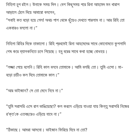
নিহিলা চুপ রইল। উনাকে সময় দিল। বেশ কিছুসময় পরে রিনা আহমেদ মন খারাপ
আড়ালে ঠেলে দিয়ে আবারো বললেন,
“সবাই কত বড়ো হয়ে গেল! অথচ পাশ থেকে ছুঁয়েও দেখতে পারলাম না। আর রিহি তো
একবারও বললো না।”
নিহিলা রিহির দিকে তাকালো। রিহি প্রথমেই রিনা আহমেদের সাথে কোনোমতে কুশলাদি
শেষ করে ব্যালকনিতে চলে গিয়েছে। হবু বরের সাথে কথা হচ্ছে বোধহয়।
“লজ্জা পেয়ে বলেনি। রিহি কাল বলবে তোমাকে। আমি বলছি তো। তুমি এসো। মা-
বড়ো চাচীও কল দিবে তোমাকে কাল।”
“আর ভাইজান? সে তো মেনে নিবে না।”
“তুমি সরাসরি এসে রাগ ভাঙিয়েছো? কল করলে এড়িয়ে যাওয়া যায় কিন্তু সরাসরি নিজের
র’ক্ত’কে এতবছরেও এড়িয়ে যাবে না।”
“ঠিকাছে। আমরা আসবো। ভাইজান ফিরিয়ে দিবে না তো?