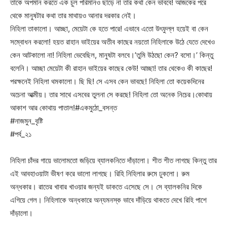
তাকে অপমান করতে এক চুল পরিমানও ছাড়ে না তার কথা কেন ভাববে! আজকের পরে
থেকে মানুষটার কথা তার মাথায়ও আনার দরকার নেই।
নিহিলা তাকালো। আচ্ছা, মেয়েটা কে হতে পারে! এভাবে এতো উৎফুল্ল হয়েই বা কেন
সম্বোধন করলো! হয়ত রাহান ভাইয়ের অতীব কাছের নয়তো নিহিলাকে উঠে যেতে দেখেও
কেন আটকালো না! নিহিলা ভেবেছিল, মানুষটা বলবে।’তুমি উঠছো কেন? বসো।’ কিন্তু
বলেনি। আচ্ছা মেয়েটা কী রাহান ভাইয়ের কাছের কেউ! আচ্ছা! তার থেকেও কী কাছের!
পরক্ষনেই নিহিলা থমকালো। ছি ছি! সে এসব কেন ভাবছে! নিহিলা তো কয়েকদিনের
অচেনা আত্মীয়। তার সাথে এসবের তুলনা সে করছে! নিহিলা তো অনেক নিচের।কোথায়
আকাশ আর কোথায় পাতাল!#একমুঠো_বসন্ত
#নাজমুন_বৃষ্টি
#পর্ব_২১
নিহিলা চাঁদর গায়ে ভালোমতো জড়িয়ে ব্যালকনিতে দাঁড়ালো। শীত শীত লাগছে কিন্তু তার
এই আবহাওয়াটা ভীষণ করে ভালো লাগছে। রিহি নিহিলার রুমে ঢুকলো। রুম
অন্ধকার। রাতের খাবার খাওয়ার জন্যই ডাকতে এসেছে সে। সে ব্যালকনির দিকে
এগিয়ে গেল। নিহিলাকে অন্ধকারে অন্যমনস্ক ভাবে দাঁড়িয়ে থাকতে দেখে রিহি পাশে
দাঁড়ালো।