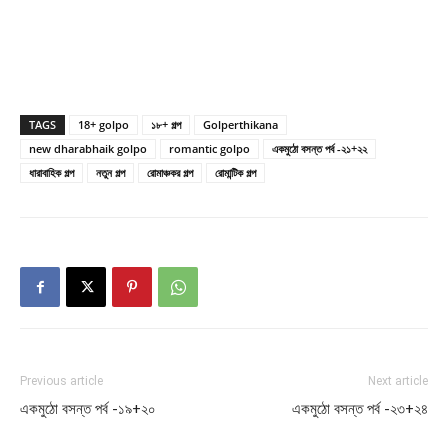
TAGS
18+ golpo
১৮+ গল্প
Golperthikana
new dharabhaik golpo
romantic golpo
একমুঠো বসন্ত পর্ব -২১+২২
ধারাবাহিক গল্প
নতুন গল্প
রোমাঞ্চকর গল্প
রোমান্টিক গল্প
Previous article
Next article
একমুঠো বসন্ত পর্ব -১৯+২০
একমুঠো বসন্ত পর্ব -২৩+২৪