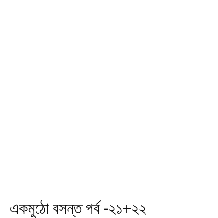
একমুঠো বসন্ত পর্ব -২১+২২