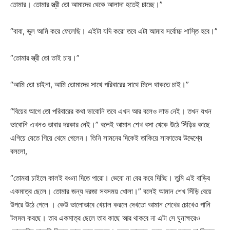
তোমার। তোমার স্ত্রী তো আমাদের থেকে আলাদা হতেই চাচ্ছে।”
“বাবা, ভুল আমি করে ফেলেছি। এইটা যদি করো তবে এটা আমার সর্বোচ্চ শাস্তি হবে।”
“তোমার স্ত্রী তো তাই চায়।”
“আমি তো চাইনা, আমি তোমাদের সাথে পরিবারের সাথে মিলে থাকতে চাই।”
“বিয়ের আগে তো পরিবারের কথা ভাবোনি তবে এখন আর বলেও লাভ নেই। তখন যখন
ভাবোনি এখনও ভাবার দরকার নেই।” বলেই আমান শেখ বসা থেকে উঠে সিঁড়ির কাছে
এগিয়ে যেতে গিয়ে থেমে গেলেন। তিনি সামনের দিকেই তাকিয়ে সাফাতের উদ্দেশ্যে
বললো,
“তোমরা চাইলে কালই রওনা দিতে পারো। ভেবো না বের করে দিচ্ছি। তুমি এই বাড়ির
একমাত্র ছেলে। তোমার জন্য দরজা সবসময় খোলা।” বলেই আমান শেখ সিঁড়ি বেয়ে
উপরে উঠে গেলে । কেউ ভালোভাবে খেয়াল করলে দেখতো আমান শেখের চোখেও পানি
টলমল করছে। তার একমাত্র ছেলে তার কাছে আর থাকবে না এটা সে ঘুনাক্ষরেও