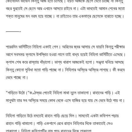
কোনোদিন ভাবেনি কিন্তু আজ হতে চলেছে। হয়ত আজকে ছেলে যেতে চাচ্ছে না কিন্তু
বছর ঘুরতেই সে ছেলে আর এখানে আসতে চাইবে না। এটা ভাবতেই আমান শেখের মতো
শক্ত মানুষের মন নরম হয়ে যাচ্ছে। না চাইতেও তার একমাত্র ছেলেকে হারাতে হচ্ছে।
———-
পরেরদিন ভার্সিটিতে নিহিলা একাই গেল। অরিনের জ্বর আসায় সে যায়নি কিন্তু পরীক্ষার
আগে সবসময় ক্লাসে উপস্থিত হওয়া লাগে তাই বাধ্য হয়েই নিহিলা ভার্সিটিতে এসেছে।
ক্লাস শেষ করে রাস্তায় দাঁড়ালো। ভাগ্য খারাপ আজকেই হলো। সন্ধ্যা ঘনিয়ে আসছে
কিন্তু কোনো সুবিধা মতো গাড়ি পাচ্ছে না। নিহিলার অস্তির অস্তির লাগছে। কী করবে
ভেবে পাচ্ছে না।
“গাড়িতে উঠো।”কণ্ঠস্বর পেতেই নিহিলা মাথা তুলে তাকালো। রাহানের গাড়ি। এই
মানুষটা তার সব অস্তির সময়ে কোথ থেকে এসে হাজির হয়ে যায় সে ভেবে উঠে পায় না।
নিহিলা গাড়িতে উঠে বসতেই রাহান গাড়ি ছেড়ে দিল। সামনেই একটা কফিশপ পড়ায়
রাহান গাড়ি থামালো। গাড়ি একপাশে রেখে রাহান নিহিলার দিকে তাকাতেই সেও
তাকালো। নিহিলা কফিশপটির নাম পড়ে রাহানের দিকে তাকালো,