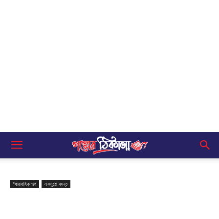
"ধারাবাহিক গল্প
একমুঠো বসন্ত