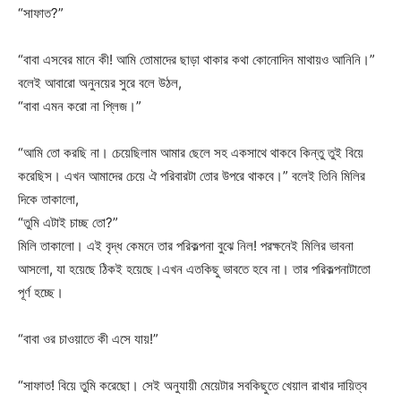
“সাফাত?”
“বাবা এসবের মানে কী! আমি তোমাদের ছাড়া থাকার কথা কোনোদিন মাথায়ও আনিনি।”
বলেই আবারো অনুনয়ের সুরে বলে উঠল,
“বাবা এমন করো না প্লিজ।”
“আমি তো করছি না। চেয়েছিলাম আমার ছেলে সহ একসাথে থাকবে কিন্তু তুই বিয়ে
করেছিস। এখন আমাদের চেয়ে ঐ পরিবারটা তোর উপরে থাকবে।” বলেই তিনি মিলির
দিকে তাকালো,
“তুমি এটাই চাচ্ছ তো?”
মিলি তাকালো। এই বৃদ্ধ কেমনে তার পরিকল্পনা বুঝে নিল! পরক্ষনেই মিলির ভাবনা
আসলো, যা হয়েছে ঠিকই হয়েছে।এখন এতকিছু ভাবতে হবে না। তার পরিকল্পনাটাতো
পূর্ণ হচ্ছে।
“বাবা ওর চাওয়াতে কী এসে যায়!”
“সাফাত! বিয়ে তুমি করেছো। সেই অনুযায়ী মেয়েটার সবকিছুতে খেয়াল রাখার দায়িত্ব