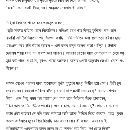
আমান শেখ টিস্যুতে হাত মুছতে মুছতে নিহিলার দিকে তাকিয়ে হাসলো,
“একটা কেন! যতটা ইচ্ছে বল। অনুমতি নেওয়ায় কী আছে!”
নিহিলা নিজেকে শান্ত করে প্রস্তুত করলো,
“তুমি সাফাত ভাইকে মেনে নিয়েছিলে। যদিওবা চাপে পড়ে কিন্তু ফুপিকে কেন মেনে
নাওনি! এটা কৈফিয়ত না শুধু জিজ্ঞেস করছি। যদি শাস্তির কথা বলো তবে পরিবার ছাড়া
এতগুলো বছর উনি বাইরে আছেন – এটা উনার জন্য অনেক বড়ো শাস্তি । উনাকে
দেখতাম প্রায় সময় মন খারাপ করে থাকেন। আদরের বোনের সাথে যোগাযোগ না রেখে শুধু
তুমি কষ্ট পাচ্ছ যে তা না, ফুপিও পাচ্ছে অনেক। আমার একটা অনুরোধ রেখো। মেনে নেও
প্লিজ।”
আমান শেখের এতক্ষন থাকা হাসোজ্জল মুখটা মুহূর্তের মধ্যে নির্জীব হয়ে গেল। তিনি চুপ
হয়ে গেলেন। নিহিলা তাকিয়ে রইল। ঘরে থাকা প্রতিটি সদস্যর দৃষ্টি আমান শেখের
দিকে। বেশ কিছু সময় পরে আমান শেখ মাথা তুলে নিহিলার দিকে তাকালেন,
“রিনা আমাকে চিনে উঠতে পারেনি। আমার কাছে সরাসরি এসেছে? ফোনে যোগাযোগ
করার চেষ্টা করেছে! সে যদি কাছে আসতো আমি তাকে ফিরিয়ে দিতে পারতাম! হয়ত প্রথম
প্রথম অভিমানে দূরে সরিয়ে দিয়েছি আর আমার বোন কী করলো! আমার সেই
অভিমানটাকে একেবারের জন্য মনের মধ্যে আবদ্ধ করে নিয়ে দেশ ছেড়ে দিল!”