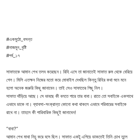
#একমুঠো_বসন্ত
#নাজমুন_বৃষ্টি
#পর্ব_১৭
সাফাতকে আমান শেখ তলব করেছেন। রিহি এসে তা জানাতেই সাফাত রুম থেকে বেরিয়ে
গেল। মিলি এতক্ষন নিজের মতো করে মোবাইল দেখছিল কিন্তু রিহির কথা শুনে মনে
হলো অনেক জরুরি কিছু জানাবেন। তাই সেও সাফাতের পিছু নিল।
সাফাত দাঁড়িয়ে আছে। সে ভাবছে কী বলতে পারে তার বাবা। রাতে তো সবাইকে একসাথে
এভাবে ডাকে না। ব্যাবসা-সংক্রান্ত কোনো কথা থাকলে এভাবে পরিবারের সবাইকে
রাখে না। তাহলে কী পারিবারিক কিছুই জানাবেন!
“বাবা?”
আমান শেখ মাথা নিচু করে বসে ছিল। সাফাত একটু এগিয়ে ডাকতেই তিনি চোখ তুলে