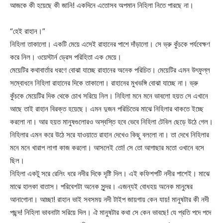
আজকে কী হয়েছে কী জানি! একদিনে এতোসব অপমান নিহিলা নিতে পারছে না।
“হেই রাহান।”
নিহিলা তাকালো। একটি মেয়ে এসেই রাহানের পাশে দাঁড়ালো। সে ভ্রু কুঁচকে পর্যবেক্ষণ
করে নিল। ওয়েস্টার্ন ড্রেস পরিহিতা এক মেয়ে।
মেয়েটির কথাবার্তার ধরণে বোঝা যাচ্ছে রাহানের অনেক পরিচিত। মেয়েটির এমন উৎফুল্ল
সম্বোধনে নিহিলা রাহানের দিকে তাকালো। রাহানের মুখভঙ্গি বোঝা যাচ্ছে না। ভ্রু
কুঁচকে মেয়েটির দিক থেকে চোখ সরিয়ে নিল। নিহিলা মনে মনে ভাবলো হয়ত সে এখানে
আছে তাই রাহান বিরক্ত হয়েছে। এমন দুজন পরিচিতের মাঝে নিহিলার থাকতে ইচ্ছে
করলো না। আর হয়ত মানুষগুলোরও অস্বস্তি হবে ভেবে নিহিলা টেবিল ছেড়ে উঠে গেল।
নিহিলার এমন করে উঠে সরে যাওয়াতে রাহান দেখেও কিছু বললো না। তা দেখে নিহিলার
মনে মনে খারাপ লাগা কাজ করলো। আসলেই তো! সে তো আগাছার মতো ওখানে বসে
ছিল।
নিহিলা একটু সরে রেলিং ধরে নদীর দিকে দৃষ্টি দিল। এই কফিশপটি নদীর পাশেই। মাঝে
মাঝে হালকা বাতাস। পরিবেশটা অনেক সুন্দর। এজন্যই বোধহয় অনেক মানুষের
আনাগোনা। আচ্ছা! রাহান ভাই সবসময় নদী টাইপ জায়গায় কেন যায়! মানুষটার কী নদী
পছন্দ! নিহিলা ভাবনাটা সরিয়ে দিল। ঐ মানুষটার কথা সে কেন ভাবছে! যে প্রতি পদে পদে