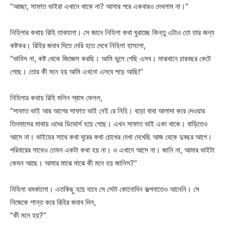
“আচ্ছা, সাফাত ভাইরা এখানে থাকে না? আসার পরে একবারও দেখলাম না।”
নিহিলার কথায় রিহি তাকালো। সে জানে নিহিলা কথা ঘুরাচ্ছে কিন্তু এটাও তো তার জন্য
কষ্টকর। রিহির জবাব দিতে দেরি হতে দেখে নিহিলা হাসলো,
“ভাবিস না, কষ্ট থেকে জিজ্ঞেস করছি। আমি ভুলে গেছি এসব। মাঝখানে চারবছর কেটে
গেছে। তোর কী মনে হয় আমি এখনো এসবে পড়ে আছি!”
নিহিলার কথায় রিহি মলিন শ্বাস ফেলল,
“সাফাত ভাই আর আগের সাফাত ভাই নেই রে নিহি। বড়ো বাবা আলাদা করে দেওয়ার
তিনমাসের মাথায় ওদের ডিভোর্স হয়ে গেছে। এখন সাফাত ভাই একা থাকে। বাড়িতেও
আসে না। ভাইয়ের সাথে কথা দূরের কথা চোখের দেখা দেখেছি আজ থেকে দুবছর আগে।
পরিবারের সাথেও তেমন একটা কথা হয় না। ও এখানে আসে না। জানি না, আমার ভাইটা
কেমন আছে। আমার মাঝে মাঝে কী মনে হয় জানিস?”
নিহিলা থমকালো। এতকিছু হয়ে যাবে সে সেটা কোনোদিন কল্পনাতেও আনেনি। সে
নিজেকে শান্ত করে রিহির জবাব দিল,
“কী মনে হয়?”