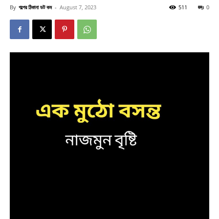
By
গল্পের ঠিকানা ডট কম
-
August 7, 2023
511
0