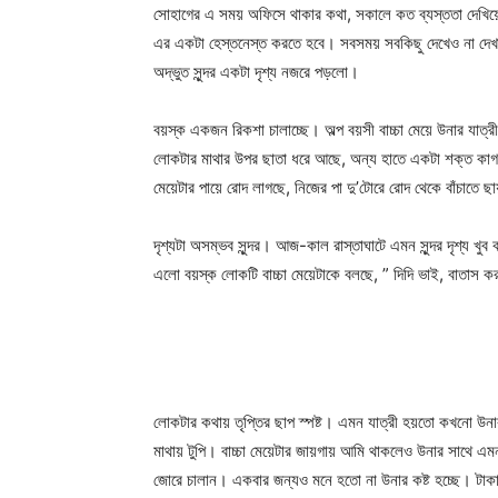
সোহাগের এ সময় অফিসে থাকার কথা, সকালে কত ব্যস্ততা দেখিয়
এর একটা হেস্তনেস্ত করতে হবে। সবসময় সবকিছু দেখেও না দেখার
অদ্ভুত সুন্দর একটা দৃশ্য নজরে পড়লো।
বয়স্ক একজন রিকশা চালাচ্ছে। অল্প বয়সী বাচ্চা মেয়ে উনার যাত্
লোকটার মাথার উপর ছাতা ধরে আছে, অন্য হাতে একটা শক্ত কাগজ
মেয়েটার পায়ে রোদ লাগছে, নিজের পা দু’টোরে রোদ থেকে বাঁচাতে ছা
দৃশ্যটা অসম্ভব সুন্দর। আজ-কাল রাস্তাঘাটে এমন সুন্দর দৃশ্য
এলো বয়স্ক লোকটি বাচ্চা মেয়েটাকে বলছে, ” দিদি ভাই, বাতাস 
লোকটার কথায় তৃপ্তির ছাপ স্পষ্ট। এমন যাত্রী হয়তো কখনো উনার
মাথায় টুপি। বাচ্চা মেয়েটার জায়গায় আমি থাকলেও উনার সাথে এমন
জোরে চালান। একবার জন্যও মনে হতো না উনার কষ্ট হচ্ছে। টাকা