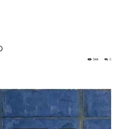
৩
544
0