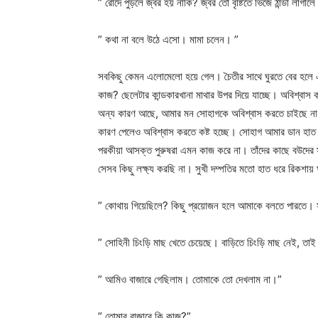
” রোদে পুড়লে জ্বর হয় নাকি? জ্বর তো বৃষ্টিতে ভিজে ঠান্ডা লাগাল
” কথা না বলে উঠে এসো। মামা চলেন। ”
সবকিছু কেমন এলোমেলো হয়ে গেল। চৈতীর সাথে ঘুরতে বের হলে 
কাজ? ছেলেটার কান্ডকারখানা মাথার উপর দিয়ে যাচ্ছে। অবিশ্বাস 
অন্য কারণ আছে, আমার মন সোহাগকে অবিশ্বাস করতে চাইছে না। 
কারণ পেলেও অবিশ্বাস করতে কষ্ট হচ্ছে। সোহাগ আমার ডান হাত ধ
পরকীয়া আসক্ত পুরুষরা এমন কাজ করে না। তাঁদের কাছে বউদের স
সেসব কিছু লক্ষ্য করছি না। সুখী দম্পতির মতো হাত ধরে রিকশায় 
” কোথায় গিয়েছিলে? কিছু প্রয়োজন হলে আমাকে বলতে পারতে। সম
” সোহিনী চিংড়ি মাছ খেতে চেয়েছে। বাড়িতে চিংড়ি মাছ নেই, তাই
” আমিও বাজারে গেছিলাম। তোমাকে তো দেখলাম না।”
” তোমার বাজারে কি কাজ?”