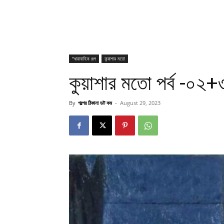
"ধারাবাহিক গল্প
কুয়াশার মতো
কুয়াশার মতো পর্ব -০২+
By
গল্পের ঠিকানা ডট কম
-
August 29, 2023