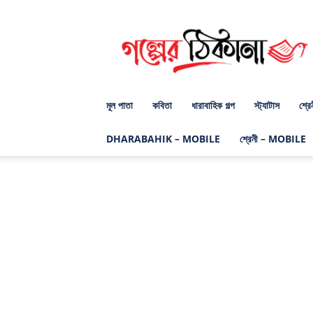
গল্পের
ঠিকানা
ডট
কম
মূল পাতা
কবিতা
ধারাবাহিক গল্প
স্ট্যাটাস
শ্রে
DHARABAHIK – MOBILE
শ্রেনী – MOBILE