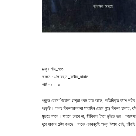
#কুয়াশার_মতো
কলমে : #ফারহানা_কবীর_মানাল
পার্ট -২ + ৩
প্রচন্ড রোদে পিচঢালা রাস্তা গরম হয়ে আছে, অতিরিক্ত তাপে শরী
পড়েছি। অথচ রিকশাচালকরা সারাদিন রোদে পুড়ে রিকশা চালায়, তাঁদে
মুছতে থাকে। থামলে চলবে না, জীবিকার টানে ছুটতে হবে। আশেপা
দূরে থাকার চেষ্টা করছে। যাদের একান্তই অন্য উপায় নেই, তাঁরা