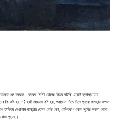
র ঘামতে শুরু করেছে। কয়েক মিনিট রোদের ভিতর হাঁটছি এতেই ক্লান্ত হয়ে
র কি কষ্ট হয় না? হ্যাঁ তাদেরও কষ্ট হয়, প্যাডেল দিতে দিতে পুরনো গামছার কপাল
শে তাকিয়ে দেখালাম রাস্তায় তেমন কেউ নেই, বেশিরভাগ লোক সূর্যের আলো থেকে
ই রোদে পুড়ছে।