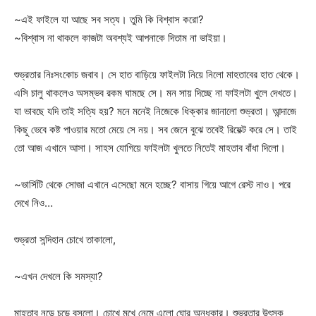
~এই ফাইলে যা আছে সব সত্য। তুমি কি বিশ্বাস করো?
~বিশ্বাস না থাকলে কাজটা অবশ্যই আপনাকে দিতাম না ভাইয়া।
শুভ্রতার নিঃসংকোচ জবাব। সে হাত বাড়িয়ে ফাইলটা নিয়ে নিলো মাহতাবের হাত থেকে।
এসি চালু থাকলেও অসম্ভব রকম ঘামছে সে। মন সায় দিচ্ছে না ফাইলটা খুলে দেখতে।
যা ভাবছে যদি তাই সত্যি হয়? মনে মনেই নিজেকে ধিক্কার জানালো শুভ্রতা। আন্দাজে
কিছু ভেবে কষ্ট পাওয়ার মতো মেয়ে সে নয়। সব জেনে বুঝে তবেই রিয়েক্ট করে সে। তাই
তো আজ এখানে আসা। সাহস যোগিয়ে ফাইলটা খুলতে নিতেই মাহতাব বাঁধা দিলো।
~ভার্সিটি থেকে সোজা এখানে এসেছো মনে হচ্ছে? বাসায় গিয়ে আগে রেস্ট নাও। পরে
দেখে নিও…
শুভ্রতা সন্দিহান চোখে তাকালো,
~এখন দেখলে কি সমস্যা?
মাহতাব নড়ে চড়ে বসলো। চোখে মুখে নেমে এলো ঘোর অন্ধকার। শুভ্রতার উৎসুক