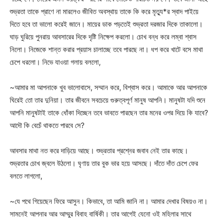
শুভ্রতা তাকে প্রাণে না মারলেও জীবিত অবস্থায় তাকে কি করে মৃত্যু*র স্বাদ পাইয়ে
দিতে হবে তা ভালো করেই জানে। মায়ের ডাক পড়তেই শুভ্রতা দরজার দিকে তাকালো।
ঘাড় ঘুরিয়ে পুনরায় আবসারের দিকে দৃষ্টি নিক্ষেপ করলো। চোখ বন্ধ করে লম্বা শ্বাস
নিলো। নিজেকে শান্ত করার প্রয়াস চালাচ্ছে তবে পারছে না। ধপ করে খাটে বসে মাথা
চেপে ধরলো। নিভে যাওয়া গলায় বললো,
~আমার মা আপনাকে খুব ভালোবাসে, সম্মান করে, বিশ্বাস করে। আমাকে আর আপনাকে
ঘিরেই তো তার দুনিয়া। তার জীবনে সবচেয়ে গুরুত্বপূর্ণ মানুষ আপনি। মানুষটা যদি শুনে
আপনি মানুষটাই তাকে ধোঁকা দিচ্ছেন তবে ভাবতে পারছেন তার মনের ওপর দিয়ে কি যাবে?
আদৌ কি বেচেঁ থাকতে পারবে সে?
আবসার মাথা নত করে দাড়িয়ে আছে। শুভ্রতার প্রশ্নের জবাব নেই তার কাছে।
শুভ্রতার চোখ জ্বলে উঠলো। ঘৃণায় তার বুক ভার হয়ে আসছে। দাঁতে দাঁত চেপে ফের
বলতে লাগলো,
~যে পথে গিয়েছেন ফিরে আসুন। কিভাবে, তা আমি জানি না। আমার দেখার বিষয়ও না।
সামনেই আপনার আর আম্মুর বিবাহ বার্ষিকী। তার আগেই যেনো ওই মহিলার সাথে