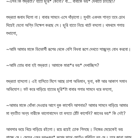
~এসব কি শুভ্রতা? হাতে ছুরি* কেনো? বা… বাবাকে ভয়* দেখাতে চাইছো?
শুভ্রতা জবাব দিলো না। বাবার সামনে এসে দাঁড়ালো। মুখটা একদম শান্ত তবে চোখ
দিয়েই যেনো অগ্নি নিক্ষেপ করছে সে। ছুরি হাতে নিয়ে খাটে বসলো। থমথমে গলায়
শুধালো,
~আমি আমার মাকে ডিভোর্সী রূপের থেকে বেশি বিধবা রূপে দেখতে সাচ্ছন্দ্য বোধ করবো।
~আমি তোর বাবা হই শুভ্রতা। আমাকে মারা*র ভয়* দেখাচ্ছিস?
শুভ্রতা হাসলো। এই হাসিতে মিশে আছে চাপা অভিমান, ঘৃনা, কষ্ট আর আকাশ সমান
অভিযোগ। ফট করে দাড়িয়ে হাতের ছুরি*টা বাবার গলার সামনে ধরে বললো,
~আমার মাকে ধোঁকা দেওয়ার আগে বুক কাপেনি আপনার? আমার সামনে দাড়িয়ে আমার
মা ব্যতীত অন্য নারীকে ভালোবাসেন তা বলতে ঠোঁট কাপেনি? জানের ভয়* কি নেই?
আবসার ভয়ে খিচে দাড়িয়ে রইলো। রয়ে রয়েই ঢোক গিলছে। নিজের মেয়েকেই ভয়
পাচ্ছে সে। মেয়ের এমন ভয়ঙ্কর* রূপের সাথে মোটেও পরিচিত নয় সে। তবে জানা আছে