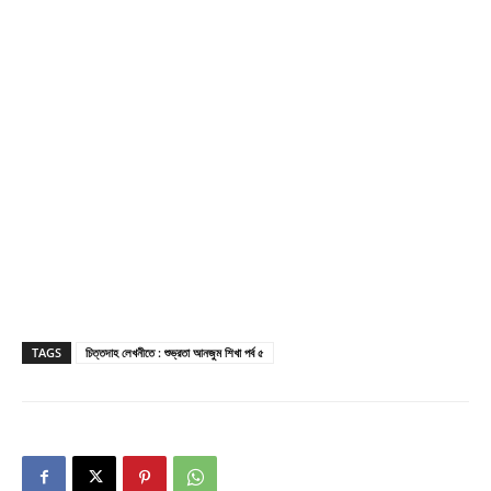
TAGS
চিত্তদাহ লেখনীতে : শুভ্রতা আনজুম শিখা পর্ব ৫