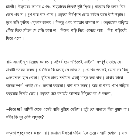
চাহনী। উত্তরের আশায় এখনও মাহতাবের দিকেই দৃষ্টি স্থির। মাহতাব কি জবাব দিবে
ভেবে পায় না। চুপ করে বসে থাকে। শুভ্রতা দীর্ঘশ্বাস ছেড়ে ফাইল হাতে উঠে দাড়ায়।
মুখে হাসি ফুটিয়ে ধন্যবাদ জানায়। কিন্তু এবার মাহতাব হাসলো না। শুভ্রতাকে বাড়িতে
পৌঁছে দিতে চাইলে সে রাজি হলো না। নিজের গাড়ি নিয়ে এসেছে আজ। নিজ গাড়িতেই
ফিরে এলো।
__________________________________
বাড়ি এসেই ঘুম দিয়েছে শুভ্রতা। অধৈর্য হয়ে গাড়িতেই ফাইলটা সম্পূর্ণ দেখেছে সে।
মাথাটা ভনভন করছে। চারদিকে কি চলছে সে জানে না। চোখের পলকেই যেনো সব কিছু
এলোমেলো হয়ে গেলো। ঘুমিয়ে নাহয় মনটাকে একটু শান্ত করা যাক। মাথায় কারো
হাতের স্পর্শ পেতেই চোখ মেললো শুভ্রতা। বাবা বসে আছে। আর মা বাবার পাশে দাড়িয়ে
শুভ্রতার দিকেই চেয়ে। শুভ্রতা উঠে বসতেই আবসার চিন্তিত কণ্ঠে বললো,
~কিরে মা? ভার্সিটি থেকে এসেই নাকি ঘুমিয়ে গেছিস। তুই তো সচরাচর দিনে ঘুমাস না।
শরীর কি খুব বেশি অসুস্থ?
শুভ্রতা প্রত্যুত্তর করলো না। দেয়ালে টাঙ্গানো ঘড়ির দিকে চেয়ে সময়টা দেখলো। রাত