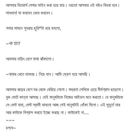
আপনার ডিভোর্স পেপার সাইন করা হয়ে যায়। নয়তো আপনার ওই বউও বিধবা হবে।
সাবধান! যা করবেন ভেবে করবেন।
গলার সামনে পুনরায় ছুরি*টা ধরে বললো,
~গট ইট?
আবসার তড়িৎ বেগে মাথা ঝাঁকালো।
~খাবার খেতে ডাকছে। নিচে যান। আমি ফ্রেশ হয়ে আসছি।
আবসার ঝড়ের বেগে ঘর থেকে বেরিয়ে গেলো। শুভ্রতা সেদিকে চেয়ে দীর্ঘশ্বাস ছাড়লো।
বুক ফেটে কান্না আসছে। যেই মানুষটাকে নিজের আইডল মনে করতো। যে মানুষটাকে
সে বেস্ট বাবা, বেস্ট স্বামী ভাবতো আজ সেই মানুষটাই ধোঁকা দিলো। এই মুহূর্তে তার
আর কাউকে বিশ্বাস করতে ইচ্ছে করছে না। কাউকেই না….
~~~
চলবে~