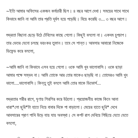
~ইতি আমার অফিসের একজন কর্মচারী ছিল। ৪ বছর আগে দেখা। সময়ের সাথে সাথে
কিভাবে জানি না আমি তার প্রতি দূর্বল হয়ে পড়েছি। বিয়ে করেছি ৩… ৩ বছর আগে।
শুভ্রতা বিছানা ছেড়ে উঠে টেবিলের কাছে গেলো। কিছুই বললো না। একদম চুপচাপ।
তার ভেতর যেনো চলছে ভয়ংকর তুফান। তবে সে শান্ত। আবসার আবারো নিজেকে
ডিফেন্ড করে বললো,
~আমি জানি না কিভাবে এসব হয়ে গেলো। ওকে আমি খুব ভালোবাসি। ওকে ছাড়া
আমার পক্ষে সম্ভব না। আমি তোকে আর তোর মাকেও ছাড়ছি না। তোদেরও আমি খুব
ভালো….ভালোবাসি। কিন্তু তুই বললে আমি তোর মাকে ডিভোর্স…
শুভ্রতার শরীর রাগে, ঘৃণায় শিরশির করে উঠলো। প্রয়োজনীয় কাজে কিনে আনা
ধারা*লো ছুরি*টা হাতে নিয়ে বাবার দিকে পা বাড়ালো। মেয়ের হাতে ছুরি* দেখে
আবসারের প্রাণ পাখি উড়ে যায় যায় অবস্থা। সে কপট রাগ দেখিয়ে পিছিয়ে যেতে যেতে
বললো,