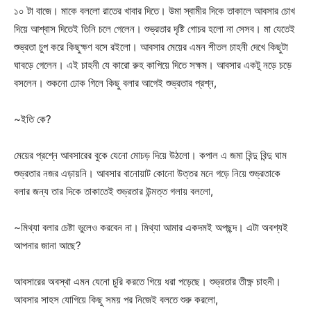
১০ টা বাজে। মাকে বললো রাতের খাবার দিতে। উমা স্বামীর দিকে তাকালে আবসার চোখ
দিয়ে আশ্বাস দিতেই তিনি চলে গেলেন। শুভ্রতার দৃষ্টি গোচর হলো না সেসব। মা যেতেই
শুভ্রতা চুপ করে কিছুক্ষণ বসে রইলো। আবসার মেয়ের এমন শীতল চাহনী দেখে কিছুটা
ঘাবড়ে গেলেন। এই চাহনী যে কারো রুহ কাপিয়ে দিতে সক্ষম। আবসার একটু নড়ে চড়ে
বসলেন। শুকনো ঢোক গিলে কিছু বলার আগেই শুভ্রতার প্রশ্ন,
~ইতি কে?
মেয়ের প্রশ্নে আবসারের বুকে যেনো মোচড় দিয়ে উঠলো। কপাল এ জমা বিন্দু বিন্দু ঘাম
শুভ্রতার নজর এড়ায়নি। আবসার বানোয়াট কোনো উত্তর মনে গড়ে নিয়ে শুভ্রতাকে
বলার জন্য তার দিকে তাকাতেই শুভ্রতার উন্মত্ত গলায় বললো,
~মিথ্যা বলার চেষ্টা ভুলেও করবেন না। মিথ্যা আমার একদমই অপছন্দ। এটা অবশ্যই
আপনার জানা আছে?
আবসারের অবস্থা এমন যেনো চুরি করতে গিয়ে ধরা পড়েছে। শুভ্রতার তীক্ষ্ণ চাহনী।
আবসার সাহস যোগিয়ে কিছু সময় পর নিজেই বলতে শুরু করলো,