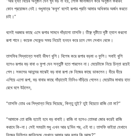
“আর হ্যাঁ! বিয়ের অনুষ্ঠান যেন খুব বড় না হয়, লোক জানাজানি করে অনুষ্ঠান করারই
কোন প্রয়োজন নেই। শুধুমাত্র ‘কবুল’ বলেই রূপার প্রতি আমার অধিকার অর্জন করতে
চাই।”
বলেই দরজার কাছে এসে রূপার সামনে দাঁড়ালো তাসফি। তীক্ষ্ণ দৃষ্টিতে দৃষ্টি ত্যাগ করলো
রূপা পানে। কয়েক সেকেন্ড সময় নিয়েই হনহন করে চলে গেল সেখান থেকে।
তাসফির সিদ্ধান্তে সবাই ভীষণ খুশি। বিশেষ করে রূপার বড়মা ও ফুপি। সবাই খুশি
হলেও রূপার বড় বাবা ও ফুপা যেন সন্তুষ্টি হতে পারলেন না। মেয়েটাকে নিয়ে চিন্তা রয়েই
গেল। সকলের আনন্দের মাঝেই বড় বাবা রূপা কে নিজের কাছে ডাকলেন। ধীরে ধীরে
এগিয়ে এলো রূপা, বড় বাবার কাছে দাঁড়াতেই তিনিও দাঁড়িয়ে গেলেন। মেয়েটার মাথায় হাত
রেখে বলে উঠলেন,
“তাসফি তোর ওর সিদ্ধান্ত দিয়ে দিয়েছে, কিন্তু তুই? তুই বিয়েতে রাজি তো মা?”
“আমাকে তো রাজি হতেই হবে বড় বাবাই। রাজি না হলেও তোমরা জোর করেই রাজি
করাবে কি-না। সেই সময়টা শুধু এখন আর দু’দিন পর, এই যা। তাসফি ভাইয়া যেখানে
নিজের ডিসিশন জানিয়েছে সেখানে আমার আর বলার কি আছে?”