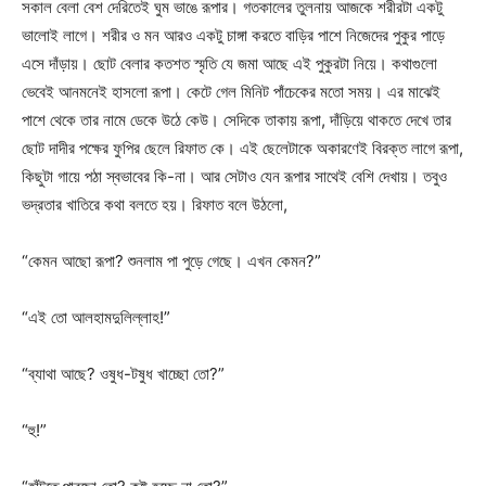
সকাল বেলা বেশ দেরিতেই ঘুম ভাঙে রূপার। গতকালের তুলনায় আজকে শরীরটা একটু
ভালোই লাগে। শরীর ও মন আরও একটু চাঙ্গা করতে বাড়ির পাশে নিজেদের পুকুর পাড়ে
এসে দাঁড়ায়। ছোট বেলার কতশত স্মৃতি যে জমা আছে এই পুকুরটা নিয়ে। কথাগুলো
ভেবেই আনমনেই হাসলো রূপা। কেটে গেল মিনিট পাঁচেকের মতো সময়। এর মাঝেই
পাশে থেকে তার নামে ডেকে উঠে কেউ। সেদিকে তাকায় রূপা, দাঁড়িয়ে থাকতে দেখে তার
ছোট দাদীর পক্ষের ফুপির ছেলে রিফাত কে। এই ছেলেটাকে অকারণেই বিরক্ত লাগে রূপা,
কিছুটা গায়ে পঠা স্বভাবের কি-না। আর সেটাও যেন রূপার সাথেই বেশি দেখায়। তবুও
ভদ্রতার খাতিরে কথা বলতে হয়। রিফাত বলে উঠলো,
“কেমন আছো রূপা? শুনলাম পা পুড়ে গেছে। এখন কেমন?”
“এই তো আলহামদুলিল্লাহ!”
“ব্যাথা আছে? ওষুধ-টষুধ খাচ্ছো তো?”
“হু!”