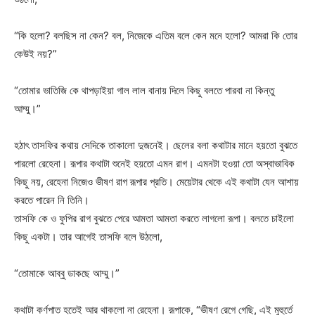
“কি হলো? বলছিস না কেন? বল, নিজেকে এতিম বলে কেন মনে হলো? আমরা কি তোর
কেউই নয়?”
“তোমার ভাতিজি কে থাপড়াইয়া গাল লাল বানায় দিলে কিছু বলতে পারবা না কিন্তু
আম্মু।”
হঠাৎ তাসফির কথায় সেদিকে তাকালো দুজনেই। ছেলের বলা কথাটার মানে হয়তো বুঝতে
পারলো রেহেনা। রূপার কথাটা শুনেই হয়তো এমন রাগ। এমনটা হওয়া তো অস্বাভাবিক
কিছু নয়, রেহেনা নিজেও ভীষণ রাগ রূপার প্রতি। মেয়েটার থেকে এই কথাটা যেন আশায়
করতে পারেন নি তিনি।
তাসফি কে ও ফুপির রাগ বুঝতে পেরে আমতা আমতা করতে লাগলো রূপা। বলতে চাইলো
কিছু একটা। তার আগেই তাসফি বলে উঠলো,
“তোমাকে আব্বু ডাকছে আম্মু।”
কথাটা কর্ণপাত হতেই আর থাকলো না রেহেনা। রূপাকে, “ভীষণ রেগে গেছি, এই মুহুর্তে