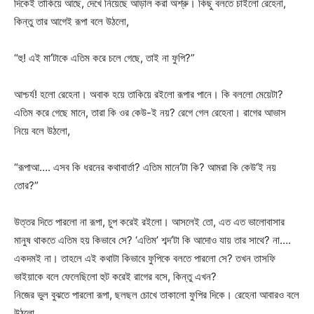
দিকেই তাকিয়ে আছে, দেখে নিয়েছে আড়াল করা অশ্রু। কিছু বলতে চাইলো রেহেনা,
কিন্তু তার আগেই রূপা বলে উঠলো,
“হু! এই মা’টাকে এতিম করে চলে গেছে, তাই না ফুপি?”
আশ্চর্য! হলো রেহেনা। অবাক হয়ে তাকিয়ে রইলো রূপার পানে। কি বললো মেয়েটা?
এতিম করে গেছে মানে, তারা কি ওর কেউ-ই নয়? রেগে গেল রেহেনা। রাগের আভাস
নিয়ে বলে উঠলো,
“রূপাআ…. এসব কি ধরনের কথাবার্তা? এতিম মানে’টা কি? আমরা কি কেউ’ই নয়
তোর?”
উত্তর দিতে পারলো না রূপা, চুপ করেই রইলো। আসলেই তো, এত এত ভালোবাসার
মানুষ থাকতে এতিম হয় কিভাবে সে? ‘এতিম’ শব্দ’টা কি আদোও যায় তার সাথে? না….
একদমই না। তাহলে এই কথাটা কিভাবে ফুপিকে বলতে পারলো সে? তখন তাসফি
ভাইয়াকে বলে ফেলেছিলো হুট করেই রাগের বসে, কিন্তু এখন?
নিজের ভুল বুঝতে পারলো রূপা, ছলছল চোখে তাকালো ফুপির দিকে। রেহেনা আবারও বলে
উঠলো,