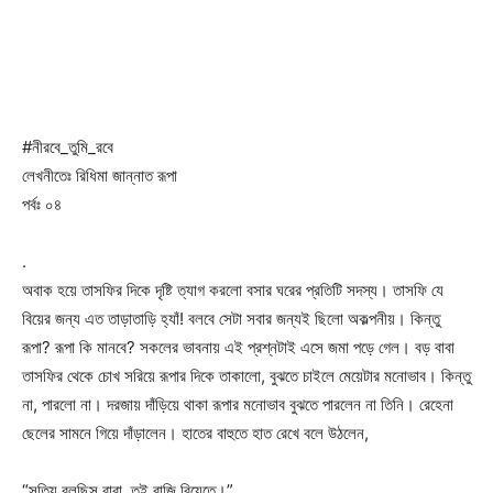
#নীরবে_তুমি_রবে
লেখনীতেঃ রিধিমা জান্নাত রূপা
পর্বঃ ০৪
.
অবাক হয়ে তাসফির দিকে দৃষ্টি ত্যাগ করলো বসার ঘরের প্রতিটি সদস্য। তাসফি যে
বিয়ের জন্য এত তাড়াতাড়ি হ্যাঁ! বলবে সেটা সবার জন্যই ছিলো অকল্পনীয়। কিন্তু
রূপা? রূপা কি মানবে? সকলের ভাবনায় এই প্রশ্নটাই এসে জমা পড়ে গেল। বড় বাবা
তাসফির থেকে চোখ সরিয়ে রূপার দিকে তাকালো, বুঝতে চাইলে মেয়েটার মনোভাব। কিন্তু
না, পারলো না। দরজায় দাঁড়িয়ে থাকা রূপার মনোভাব বুঝতে পারলেন না তিনি। রেহেনা
ছেলের সামনে গিয়ে দাঁড়ালেন। হাতের বাহুতে হাত রেখে বলে উঠলেন,
“সত্যি বলছিস বাবা, তুই রাজি বিয়েতে।”