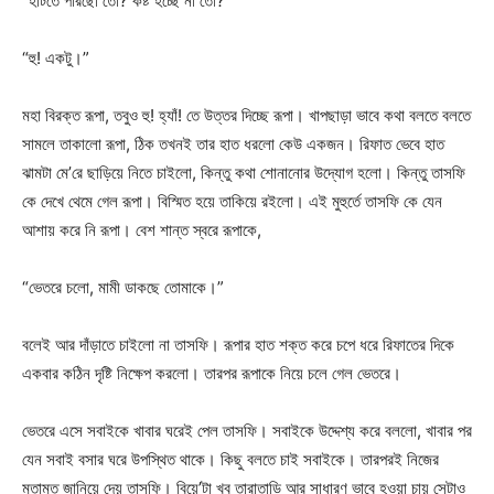
“হাঁটতে পারছো তো? কষ্ট হচ্ছে না তো?”
“হু! একটু।”
মহা বিরক্ত রূপা, তবুও হু! হ্যাঁ! তে উত্তর দিচ্ছে রূপা। খাপছাড়া ভাবে কথা বলতে বলতে
সামলে তাকালো রূপা, ঠিক তখনই তার হাত ধরলো কেউ একজন। রিফাত ভেবে হাত
ঝামটা মে’রে ছাড়িয়ে নিতে চাইলো, কিন্তু কথা শোনানোর উদ্যোগ হলো। কিন্তু তাসফি
কে দেখে থেমে গেল রূপা। বিস্মিত হয়ে তাকিয়ে রইলো। এই মুহুর্তে তাসফি কে যেন
আশায় করে নি রূপা। বেশ শান্ত স্বরে রূপাকে,
“ভেতরে চলো, মামী ডাকছে তোমাকে।”
বলেই আর দাঁড়াতে চাইলো না তাসফি। রূপার হাত শক্ত করে চপে ধরে রিফাতের দিকে
একবার কঠিন দৃষ্টি নিক্ষেপ করলো। তারপর রূপাকে নিয়ে চলে গেল ভেতরে।
ভেতরে এসে সবাইকে খাবার ঘরেই পেল তাসফি। সবাইকে উদ্দেশ্য করে বললো, খাবার পর
যেন সবাই বসার ঘরে উপস্থিত থাকে। কিছু বলতে চাই সবাইকে। তারপরই নিজের
মতামত জানিয়ে দেয় তাসফি। বিয়ে’টা খুব তারাতাড়ি আর সাধারণ ভাবে হওয়া চায় সেটাও