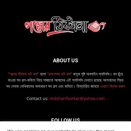
ABOUT US
"গল্পের ঠিকানা ডট কম"
হলো
“গল্পপোকা ডট কম”
কতৃক সৃষ্ট অনলাইন প্লাটর্ফম। মন ছুঁয়ে
যাওয়া সব গল্প-কবিতা নিয়ে সাজানো আমাদের এই প্লাটর্ফম যেখানে রয়েছে আপনাদের প্রিয়
সব লেখক লেখিকাদের অসাধারণ সব গল্প এবং কবিতা। বিস্তারিত জানতে
এখানে ক্লিক করুন
Contact us:
mdsharifsorkar@yahoo.com
FOLLOW US