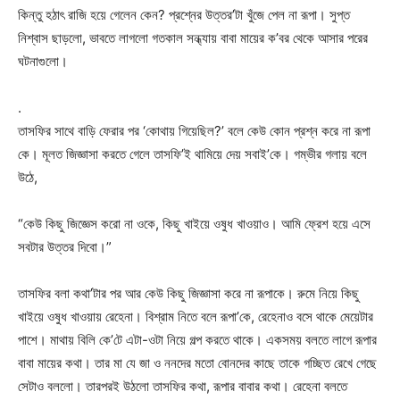
কিন্তু হঠাৎ রাজি হয়ে গেলেন কেন? প্রশ্নের উত্তর’টা খুঁজে পেল না রূপা। সুপ্ত
নিশ্বাস ছাড়লো, ভাবতে লাগলো গতকাল সন্ধ্যায় বাবা মায়ের ক’বর থেকে আসার পরের
ঘটনাগুলো।
.
তাসফির সাথে বাড়ি ফেরার পর ‘কোথায় গিয়েছিল?’ বলে কেউ কোন প্রশ্ন করে না রূপা
কে। মূলত জিজ্ঞাসা করতে গেলে তাসফি’ই থামিয়ে দেয় সবাই’কে। গম্ভীর গলায় বলে
উঠে,
“কেউ কিছু জিজ্ঞেস করো না ওকে, কিছু খাইয়ে ওষুধ খাওয়াও। আমি ফ্রেশ হয়ে এসে
সবটার উত্তর দিবো।”
তাসফির বলা কথা’টার পর আর কেউ কিছু জিজ্ঞাসা করে না রূপাকে। রুমে নিয়ে কিছু
খাইয়ে ওষুধ খাওয়ায় রেহেনা। বিশ্রাম নিতে বলে রূপা’কে, রেহেনাও বসে থাকে মেয়েটার
পাশে। মাথায় বিলি কে’টে এটা-ওটা নিয়ে গল্প করতে থাকে। একসময় বলতে লাগে রূপার
বাবা মায়ের কথা। তার মা যে জা ও ননদের মতো বোনদের কাছে তাকে গচ্ছিত রেখে গেছে
সেটাও বললো। তারপরই উঠলো তাসফির কথা, রূপার বাবার কথা। রেহেনা বলতে