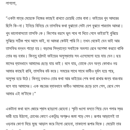
লাগলো,
“একটা মাত্র মেয়েকে নিজের কাছেই রাখতে চেয়েছি তোর বাবা। ভাইয়ের খুব আদরের
ছিলি কি-না। ইনিয়ে বিনিয়ে যে তাসফির কথা বুঝাতো সেটা বেশ বুঝতে পারতাম আমরা।
খুব ভালোবাসতো তাসফি কে। কিশোর বয়সে ভুল পথে পা দিতে গেলে ভাইয়া’ই বুঝিয়ে
সুঝিয়ে সঠিক পথে আসে ভাই, যা আমরা কেউই পারি নি। তখন থেকেই যেন ভাই আর
তাসফির বন্ধন গাড়ো হয়। বড়দের সিদ্ধান্তে সবাইকে অবগত রেখে অপেক্ষা করতে থাকি
তোর বড় হবার। কিন্তু হঠাৎই ভাইয়ের অসুস্থতায় সব এলেমেলো হয়ে যায় যেন। ছয়
মাসের ব্যাবধানে আমাদের ছেড়ে যায় ভাই। বলে যায়, তোকে যেন অন্য কোথাও নয়
আমার কাছেই রাখি, তাসফির বউ করে। সময়ের সাথে সাথে ভাবীও দূর্বল হয়ে পরে,
অসুস্থ হয়ে উঠে। কিন্তু তখনও তোর কথা আর ভাইয়ের শেষ কথা রাখার জন্য বারংবার
বলে যায় আমাদের। এক বছরের ব্যাবধানে ভাবীও আমাদের ছেড়ে চলে গেল, রেখে গেল
আমার এই মা’টাকে।”
একটানা কথা বলে জোরে শ্বাস ছাড়লো রেহেনা। স্মৃতি গুলো বলতে গিয়ে যেন গলার স্বর
ভারী হয়ে উঠলো, চোখের কোণে একবিন্দু অশ্রুও জমা পড়ে গেল। রূপার আড়ালেই তা
ওড়নার কোণা দিয়ে মুছে আড়াল করে নিলো রেহেনা, তাকালো রূপার দিকে। মেয়েটা তার