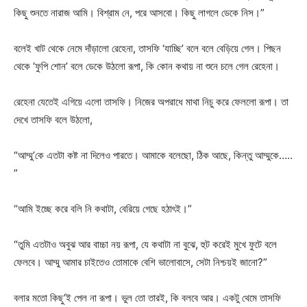
কিছু শুনতে নারাজ আমি। বিশ্রাম নে, পরে আসবো। কিছু লাগলে ডেকে নিস।”
বলেই খাট থেকে নেমে দাঁড়ালো রেহেনা, তাসফি ‘যাচ্ছি’ বলে বলে বেড়িয়ে গেল। পিছন
থেকে ‘ফুপি শোন’ বলে ডেকে উঠলো রূপা, কি কোন কথায় না শুনে চলে গেল রেহেনা।
রেহেনা যেতেই এগিয়ে এলো তাসফি। নিজের অপরাধে মাথা নিচু করে ফেললো রূপা। তা
দেখে তাসফি বলে উঠলো,
“আম্মু’কে এতটা কষ্ট না দিলেও পারতে। আমাকে বলেছো, ঠিক আছে, কিন্তু আম্মুকে…..
”
“আমি ইচ্ছে করে বলি নি কথাটা, বেরিয়ে গেছে হঠাৎই।”
“তুমি এতটাও অবুঝ আর বাচ্চা নয় রূপা, যে কথাটা না বুঝে, হুট করেই মুখে ফুটে বলে
ফেলবে। আম্মু আমার চাইতেও তোমাকে বেশি ভালোবাসে, সেটা নিশ্চয়ই জানো?”
বলার মতো কিছু’ই পেল না রূপা। ভুল তো তারই, কি বলবে আর। একটু থেমে তাসফি