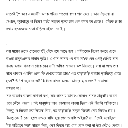
বলতেই টুপ করে একফোঁটা অশ্রু গড়িয়ে পড়লো রূপার গাল বেয়ে। আর দাঁড়ালো না
সেখানে, ব্যাথাতুর পা নিয়েই যতটা সম্ভব দ্রুত চলে গেল বসার ঘর ছেড়ে। এদিকে রূপার
কথায় হতভম্বের মতো দাঁড়িয়ে রইলো সবাই।
.
বাবা মায়ের রুমের মেঝেতে হাঁটু গেঁড়ে বসে আছে রূপা। মস্তিষ্কে বিচরণ করছে ছেড়ে
যাওয়া মানুষগুলোর নানান স্মৃতি। এখানে আসার পর বাবা মা’কে যেন একটু বেশিই মনে
পড়ছে রূপার, গতকাল থেকে যেন সেটা অধিক মাত্রায় রুপ নিয়েছে। বাবা মা আজ তার
সাথে থাকলে এইদিন গুলো কি দেখতে হতো তার? এত তাড়াতাড়ি কারোর দ্বায়িত্বে যেতে
হতো? উনিশ বছর বয়সেই কি বিয়ে নামক বন্ধনে আবদ্ধ হতে হতো? নাআআ….
কক্ষনো না।
নিজ ভাবনায় ভাবতে লাগলো রূপা, তার ভাবনায় আবারও তাসফি নামক মানুষটার ভাবনা
এসে জেঁকে ধরলো। ওই মানুষটায় তার একমাত্র ভারসা ছিলো এই বিয়েটা আটকাতে।
কিন্তু সে নিজেই মত দিয়েছে বিয়ে, যত তাড়াতাড়ি সম্ভব বিয়েটা সেরে নিতেও চায়।
কিন্তু কেন? কেন হঠাৎ এভাবে রাজি হয়ে গেল তাসফি ভাইয়া? সে নিজেই বলেছিলো
নিজ দায়িত্বে সবটা সামলে নিবে, সেই বিষয়ে আর যেন কোন কথা না উঠে সেটাও দেখবে।