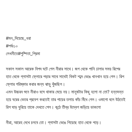
#মন_দিয়েছে_ধরা
#পর্বঃ১০
লেখনীতে#পুষ্পিতা_প্রিমা
সকাল সকাল আরেক বিপদ ঘটে গেল নীরার সাথে। জগ থেকে পানি ঢালার সময় রিপের
হাত থেকে গ্লাসটা ফ্লোরে পড়ার সাথে সাথেই বিকট শব্দে ভেঙে খানখান হয়ে গেল। রিপ
ফ্লোর পরিষ্কার করার জন্য ঝাড়ু খুঁজছিল।
এমন উচ্চরব শুনে নীরাও বসে থাকার মেয়ে নয়। মানুষটার কিছু হলো না তো? হন্তদন্ত
হয়ে ঘরের ভেতর প্রবেশ করতেই তার পায়ের তলায় কাঁচ বিঁধে গেল। ওমাগো বলে উঠতেই
রিপ ঘাড় ঘুরিয়ে তাকে দেখতে পেল। কন্ঠে তীব্র উদ্বেগ জড়িয়ে ডাকলো
নীরা, আরেহ দেখে চলবে তো। গ্লাসটা ভেঙে গিয়েছে হাত থেকে পড়ে।