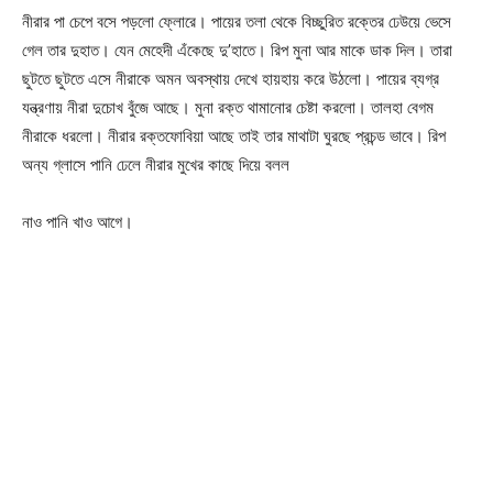
নীরার পা চেপে বসে পড়লো ফ্লোরে। পায়ের তলা থেকে বিচ্ছুরিত রক্তের ঢেউয়ে ভেসে
গেল তার দুহাত। যেন মেহেদী এঁকেছে দু’হাতে। রিপ মুনা আর মাকে ডাক দিল। তারা
ছুটতে ছুটতে এসে নীরাকে অমন অবস্থায় দেখে হায়হায় করে উঠলো। পায়ের ব্যগ্র
যন্ত্রণায় নীরা দুচোখ বুঁজে আছে। মুনা রক্ত থামানোর চেষ্টা করলো। তালহা বেগম
নীরাকে ধরলো। নীরার রক্তফোবিয়া আছে তাই তার মাথাটা ঘুরছে প্রচন্ড ভাবে। রিপ
অন্য গ্লাসে পানি ঢেলে নীরার মুখের কাছে দিয়ে বলল
নাও পানি খাও আগে।