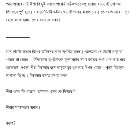
আর আসবে না? ইশা কিছুই বলতে পারেনি সঠিকভাবে শুধু বলেছে সামনেই তো ওর
তিনবছর পূর্ণ হবে। ওর জন্মদিনটা ডক্টর ওখানেই পালন করতে চায়। তোমরাও যাবে। মুনা
হেসে বলল আচ্ছা তোর বড়দাকে বলব।
___________
ডান হাতটা ভাঙায় রিপের অফিসের কাজ স্থগিত আছে। আপাতত সে হাতটা নাড়াতে
পারছে না তেমন। টেলিফোনে দু-তিনজন ক্লায়েন্টের সাথে কাজের কথা শেষ করে ঘরে
আসতেই দেখলো নীরা বিছানায় বসে কাচুরমাচুর শব্দ করে চিপস খাচ্ছে। শব্দটা বিরক্ত
লাগলো রিপের। বিছানায় বসতে বসতে বলল
নীরা এসব কি খাচ্ছ? তোমাকে এসব কে দিয়েছে?
নীরার সহজসরল জবাব।
বড়দা?