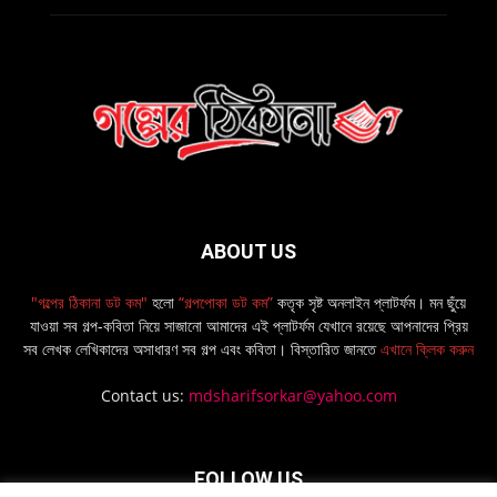
ABOUT US
"গল্পের ঠিকানা ডট কম"
হলো
“গল্পপোকা ডট কম”
কতৃক সৃষ্ট অনলাইন প্লাটর্ফম। মন ছুঁয়ে
যাওয়া সব গল্প-কবিতা নিয়ে সাজানো আমাদের এই প্লাটর্ফম যেখানে রয়েছে আপনাদের প্রিয়
সব লেখক লেখিকাদের অসাধারণ সব গল্প এবং কবিতা। বিস্তারিত জানতে
এখানে ক্লিক করুন
Contact us:
mdsharifsorkar@yahoo.com
FOLLOW US