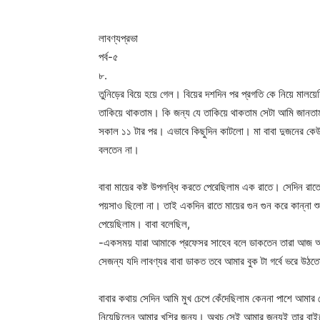
লাবণ্যপ্রভা
পর্ব-৫
৮.
তুনিড়ের বিয়ে হয়ে গেল। বিয়ের দশদিন পর প্রগতি কে নিয়ে মালয়েশি
তাকিয়ে থাকতাম। কি জন্য যে তাকিয়ে থাকতাম সেটা আমি জানতাম 
সকাল ১১ টার পর। এভাবে কিছুদিন কাটলো। মা বাবা দুজনের ক
বলতেন না।
বাবা মায়ের কষ্ট উপলব্ধি করতে পেরেছিলাম এক রাতে। সেদিন রা
পয়সাও ছিলো না। তাই একদিন রাতে মায়ের গুন গুন করে কান্না শু
পেয়েছিলাম। বাবা বলেছিল,
-একসময় যারা আমাকে প্রফেসর সাহেব বলে ডাকতেন তারা আজ আ
সেজন্য যদি লাবণ্যর বাবা ডাকত তবে আমার বুক টা গর্বে ভরে 
বাবার কথায় সেদিন আমি মুখ চেপে কেঁদেছিলাম কেননা পাশে আমার 
নিয়েছিলেন আমার খুশির জন্য। অথচ সেই আমার জন্যই তার বাইর