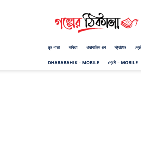
গল্পের
ঠিকানা
ডট
কম
মূল পাতা
কবিতা
ধারাবাহিক গল্প
স্ট্যাটাস
শ্রে
DHARABAHIK – MOBILE
শ্রেনী – MOBILE