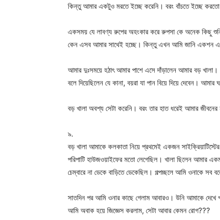
কিন্তু আমার একটুও মরতে ইচ্ছে করেনি। বরং বাঁচতে ইচ্ছে করত
একসময় যে লাবণ্য রুপের অহংকার করে রুপসা কে অনেক কিছু শু
কেন এসব আমার সাথেই হচ্ছে। কিন্তু এখন আমি জানি একশন 
আমার দুঃসময়ে হঠাৎ আমার পাশে এসে দাঁড়ালেন আমার বড় খালা। 
বলে দিয়েছিলেন যে কানা, বয়রা যা পান বিয়ে দিয়ে দেবেন। আমা
বড় খালা অবশ্য সেটা করেনি। বরং তার হাত ধরেই আমার জীবনের 
৯.
বড় খালা আমাকে কলকাতা নিয়ে প্রথমেই একজন সাইক্রিয়াটিস্টের 
পরিপাটি হাউজওয়াইফের মতো লেগেছিল। খালা ছিলেন আমার একমা
চেম্বারে না ডেকে বাড়িতে ডেকেছিল। গল্পচ্ছলে আমি ওনাকে সব
সাতদিন পর আমি ওনার কাছে গেলাম আবারও। উনি আমাকে দেখে প্
আমি অবাক হয়ে জিজ্ঞেস করলাম, সেটা আবার কেমন রোগ???