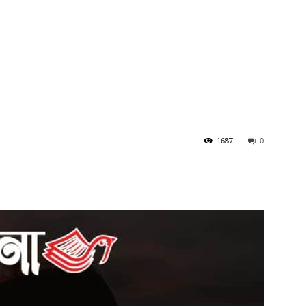
1687
0