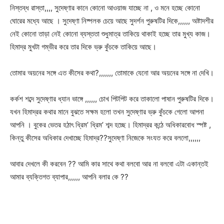
নিস্তব্ধ রাস্তা,,,, সুদেষ্ণার কানে কোনো আওয়াজ যাচ্ছে না , ও মনে হচ্ছে কোনো
ঘোরের মধ্যে আছে । সুদেষ্ণা নিষ্পলক চেয়ে আছে সুদর্শন পুরুষটির দিকে,,,,,, অষ্টাদশীর
নেই কোনো তাড়া নেই কোনো ব্যস্ততা শুধুমাত্র তাকিয়ে থাকাই হচ্ছে তার মুখ্য কাজ।
হিমাদ্র মুখটা গম্ভীর করে তার দিকে ভ্রু কুঁচকে তাকিয়ে আছে।
তোমার অয়নের সঙ্গে এত কীসের কথা?,,,,,,, তোমাকে যেনো আর অয়নের সঙ্গে না দেখি।
কর্কশ শব্দে সুদেষ্ণার ধ্যান ভাঙ্গে ,,,,,, চোখ পিটপিট করে তাকালো পাষান পুরুষটির দিকে।
যখন হিমাদ্রর কথার মানে বুঝতে সক্ষম হলো তখন সুদেষ্ণার ভ্রু কুঁচকে গেলো আপনা
আপনি । বুকের ভেতর হঠাৎ ধ্রিম’ ধ্রিম’ শব্দ হচ্ছে। হিমাদ্রর কন্ঠে অধিকারবোধ স্পষ্ট ,
কিন্তু কীসের অধিকার দেখাচ্ছে হিমাদ্র??সুদেষ্ণা নিজেকে সংযত করে বললো,,,,,,
আবার দেখলে কী করবেন ?? আমি কার সাথে কথা বলবো আর না বলবো এটা একান্তই
আমার ব্যক্তিগত ব্যাপার,,,,,, আপনি বলার কে ??