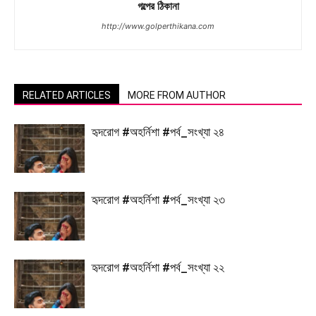
গল্পের ঠিকানা
http://www.golperthikana.com
RELATED ARTICLES
MORE FROM AUTHOR
হৃদরোগ #অহর্নিশা #পর্ব_সংখ্যা ২৪
হৃদরোগ #অহর্নিশা #পর্ব_সংখ্যা ২৩
হৃদরোগ #অহর্নিশা #পর্ব_সংখ্যা ২২