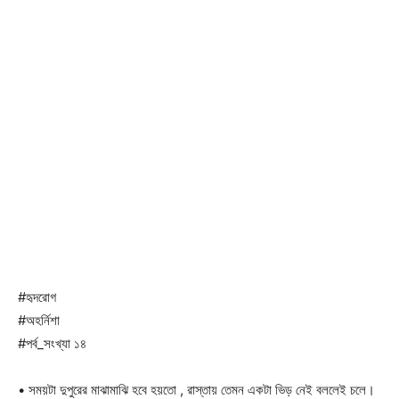
#হৃদরোগ
#অহর্নিশা
#পর্ব_সংখ্যা ১৪
• সময়টা দুপুরের মাঝামাঝি হবে হয়তো , রাস্তায় তেমন একটা ভিড় নেই বললেই চলে।