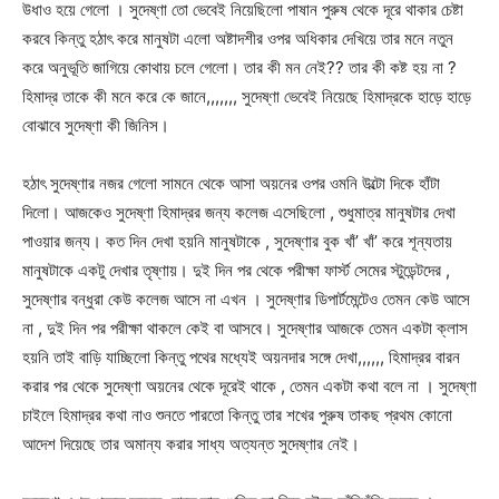
উধাও হয়ে গেলো । সুদেষ্ণা তো ভেবেই নিয়েছিলো পাষান পুরুষ থেকে দূরে থাকার চেষ্টা
করবে কিন্তু হঠাৎ করে মানুষটা এলো অষ্টাদশীর ওপর অধিকার দেখিয়ে তার মনে নতুন
করে অনুভূতি জাগিয়ে কোথায় চলে গেলো। তার কী মন নেই?? তার কী কষ্ট হয় না ?
হিমাদ্র তাকে কী মনে করে কে জানে,,,,,,, সুদেষ্ণা ভেবেই নিয়েছে হিমাদ্রকে হাড়ে হাড়ে
বোঝাবে সুদেষ্ণা কী জিনিস।
হঠাৎ সুদেষ্ণার নজর গেলো সামনে থেকে আসা অয়নের ওপর ওমনি উল্টো দিকে হাঁটা
দিলো। আজকেও সুদেষ্ণা হিমাদ্রর জন্য কলেজ এসেছিলো , শুধুমাত্র মানুষটার দেখা
পাওয়ার জন্য। কত দিন দেখা হয়নি মানুষটাকে , সুদেষ্ণার বুক খাঁ’ খাঁ’ করে শূন্যতায়
মানুষটাকে একটু দেখার তৃষ্ণায়। দুই দিন পর থেকে পরীক্ষা ফার্স্ট সেমের স্টুডেন্টদের ,
সুদেষ্ণার বন্ধুরা কেউ কলেজ আসে না এখন । সুদেষ্ণার ডিপার্টমেন্টেও তেমন কেউ আসে
না , দুই দিন পর পরীক্ষা থাকলে কেই বা আসবে। সুদেষ্ণার আজকে তেমন একটা ক্লাস
হয়নি তাই বাড়ি যাচ্ছিলো কিন্তু পথের মধ্যেই অয়নদার সঙ্গে দেখা,,,,,, হিমাদ্রর বারন
করার পর থেকে সুদেষ্ণা অয়নের থেকে দূরেই থাকে , তেমন একটা কথা বলে না । সুদেষ্ণা
চাইলে হিমাদ্রর কথা নাও শুনতে পারতো কিন্তু তার শখের পুরুষ তাকছ প্রথম কোনো
আদেশ দিয়েছে তার অমান্য করার সাধ্য অত্যন্ত সুদেষ্ণার নেই।