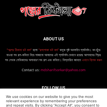
ABOUT US
"গল্পের ঠিকানা ডট কম"
হলো
“গল্পপোকা ডট কম”
কতৃক সৃষ্ট অনলাইন প্লাটর্ফম। মন ছুঁয়ে
যাওয়া সব গল্প-কবিতা নিয়ে সাজানো আমাদের এই প্লাটর্ফম যেখানে রয়েছে আপনাদের প্রিয়
সব লেখক লেখিকাদের অসাধারণ সব গল্প এবং কবিতা। বিস্তারিত জানতে
এখানে ক্লিক করুন
Contact us:
mdsharifsorkar@yahoo.com
FOLLOW US
We use cookies on our website to give you the most
relevant experience by remembering your preferences
and repeat visits. By clicking “Accept All”, you consent to