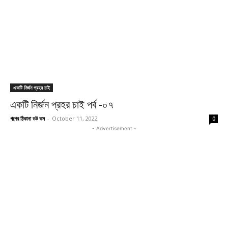
একটি নির্জন প্রহর চাই
একটি নির্জন প্রহর চাই পর্ব -০৭
গল্পের ঠিকানা ডট কম
-
October 11, 2022
0
- Advertisement -