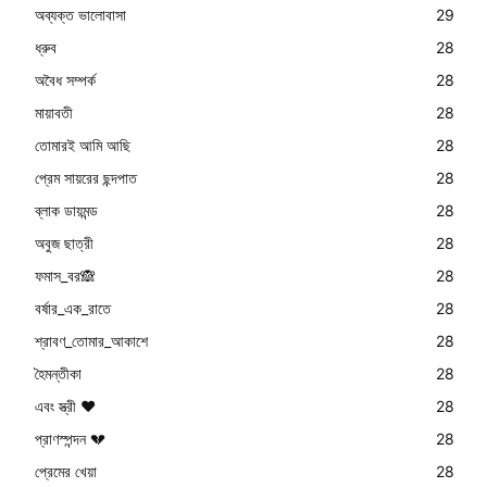
অব্যক্ত ভালোবাসা
29
ধ্রুব
28
অবৈধ সম্পর্ক
28
মায়াবতী
28
তোমারই আমি আছি
28
প্রেম সায়রের ছন্দপাত
28
ব্লাক ডায়মন্ড
28
অবুজ ছাত্রী
28
ফমাস_বর🙈
28
বর্ষার_এক_রাতে
28
শ্রাবণ_তোমার_আকাশে
28
হৈমন্তীকা
28
এবং স্ত্রী ❤️
28
প্রাণস্পন্দন 💔
28
প্রেমের খেয়া
28