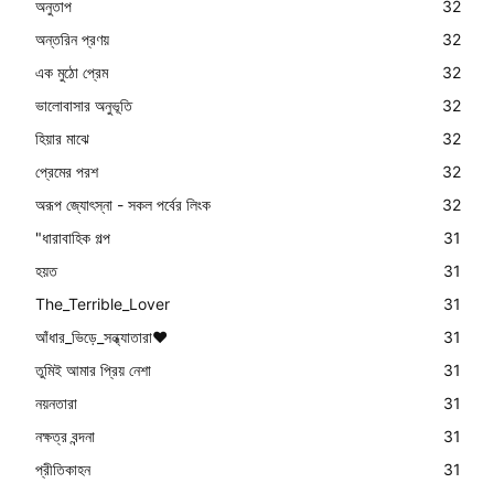
অনুতাপ
32
অন্তরিন প্রণয়
32
এক মুঠো প্রেম
32
ভালোবাসার অনুভূতি
32
হিয়ার মাঝে
32
প্রেমের পরশ
32
অরূপ জ্যোৎস্না - সকল পর্বের লিংক
32
"ধারাবাহিক গল্প
31
হয়ত
31
The_Terrible_Lover
31
আঁধার_ভিড়ে_সন্ধ্যাতারা❤️
31
তুমিই আমার প্রিয় নেশা
31
নয়নতারা
31
নক্ষত্র বন্দনা
31
প্রীতিকাহন
31