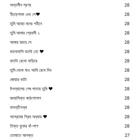
অন্তর্লীন প্রণয়
28
ইঁচড়েপাকা এবং সে❤️
28
তুমি আছো মনের গহীনে
28
তুমি আমার প্রেয়সী ২
28
আমার হৃদয়ে সে
28
ভালোবাসি বলেই তো ❤️
28
হাতটা রেখো বাড়িয়ে
28
তুমি থেকে যাও আমি রেখে দিব
28
জোয়ার ভাটা
28
উপন্যাসের শেষ পাতায় তুমি ❤️
28
হৃদয়াসিক্ত কাঠগোলাপ
28
বাসন্তীগন্ধা
28
অপ্রেমের প্রিয় অধ্যায় ❤️
28
তিক্ত বুকের বাঁ-পাশ
28
তোমাতে আসক্ত
27