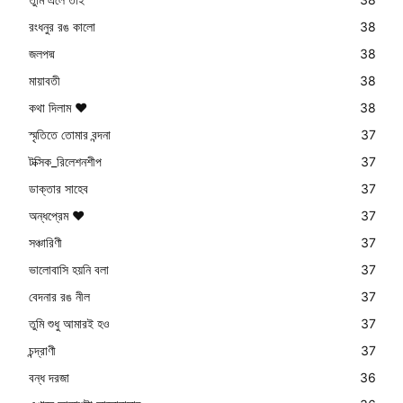
রংধনুর রঙ কালো
38
জলপদ্ম
38
মায়াবতী
38
কথা দিলাম ❤️
38
স্মৃতিতে তোমার বন্দনা
37
টক্সিক_রিলেশনশীপ
37
ডাক্তার সাহেব
37
অন্ধপ্রেম ❤️
37
সঞ্চারিণী
37
ভালোবাসি হয়নি বলা
37
বেদনার রঙ নীল
37
তুমি শুধু আমারই হও
37
চন্দ্রাণী
37
বন্ধ দরজা
36