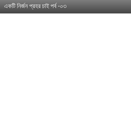
একটি নির্জন প্রহর চাই পর্ব -০৩