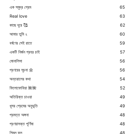
এক সমুদ্র প্রেম
65
Real love
63
কাছে দূরে 🥰
62
আমার তুমি ২
60
বর্ষণের সেই রাতে
59
একটি নির্জন প্রহর চাই
57
মোনালিসা
56
প্রণয়ের সূচনা 🌼
56
অন্তরালের কথা
54
ফিলোফোবিয়া 🌺🌺
52
অতিরিক্ত চাওয়া
49
ধূসর প্রেমের অনুভূতি
49
প্রমত্ত অঙ্গনা
48
প্রণয়াসক্ত পূর্ণিমা
48
শিমুল ফুল
48