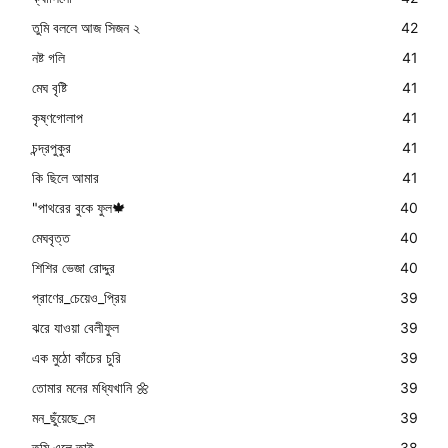
তুমি বললে আজ সিজন ২
42
নষ্ট গলি
41
মেঘ বৃষ্টি
41
কৃষ্ণগোলাপ
41
চন্দ্রপুকুর
41
কি ছিলে আমার
41
"পাথরের বুকে ফুল🍁
40
মেঘবৃত্ত
40
শিশির ভেজা রোদ্দুর
40
প্রাণের_চেয়েও_প্রিয়
39
ঝরে যাওয়া বেলীফুল
39
এক মুঠো কাঁচের চুরি
39
তোমার মনের মধ্যিখানি 🌼
39
মন_ছুঁয়েছে_সে
39
তুমি এলে তাই
38