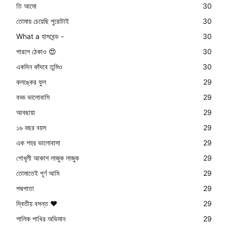
তি আমো
30
তোমায় চেয়েছি পুরোটাই
30
What a হাসবেন্ড -
30
পারলে ঠেকাও 😍
30
একদিন কাঁদবে তুমিও
30
কলঙ্কের ফুল
29
বড্ড ভালোবাসি
29
আবছায়া
29
১৬ বছর বয়স
29
এক শহর ভালোবাসা
29
গোধূলী আকাশ লাজুক লাজুক
29
তোমাতেই পূর্ণ আমি
29
পদ্মপাতা
29
দ্বিতীয় বসন্ত ❤️
29
শালিক পাখির অভিমান
29