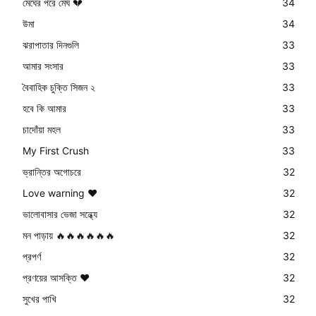
মেঘের পরে মেঘ 💔
34
উমা
34
ঝরাপাতার দিনগুলি
33
আমার সংসার
33
বৈবাহিক চুক্তি সিজন ২
33
হবে কি আমার
33
চাদোঁয়া মহল
33
My First Crush
33
ভ্রান্তির অগোচরে
32
Love warning ❤
32
ভালোবাসার ভেজা সন্ধ্যে
32
মন পাড়ায় 🔥🔥🔥🔥🔥🔥
32
প্রপর্ণ
32
প্রণয়ের আসক্তি ❤️
32
সুখের পাখি
32