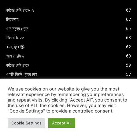
বর্ষণের সেই রাতে- ২
67
চিত্তদাহ
67
এক সমুদ্র প্রেম
65
Real love
63
কাছে দূরে 🥰
62
আমার তুমি ২
60
বর্ষণের সেই রাতে
59
একটি নির্জন প্রহর চাই
57
We use cookies on our website to give you the most
relevant experience by remembering your preferences
and repeat visits. By clicking “Accept All”, you consent to
the use of ALL the cookies. However, you may visit
"Cookie Settings" to provide a controlled consent.
Cookie Settings
Accept All