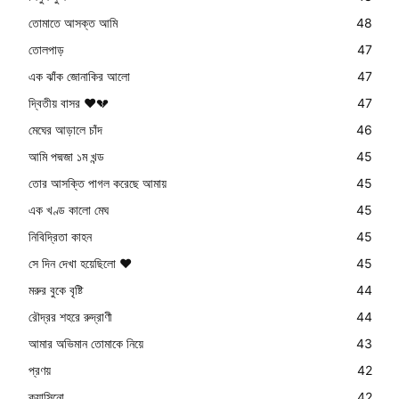
তোমাতে আসক্ত আমি
48
তোলপাড়
47
এক ঝাঁক জোনাকির আলো
47
দ্বিতীয় বাসর ❤️💔
47
মেঘের আড়ালে চাঁদ
46
আমি পদ্মজা ১ম খন্ড
45
তোর আসক্তি পাগল করেছে আমায়
45
এক খণ্ড কালো মেঘ
45
নিবিদ্রিতা কাহন
45
সে দিন দেখা হয়েছিলো ❤️
45
মরুর বুকে বৃষ্টি
44
রৌদ্রর শহরে রুদ্রাণী
44
আমার অভিমান তোমাকে নিয়ে
43
প্রণয়
42
ক্যাসিনো
42