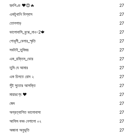
হৃদপিণ্ড ❤😍🔥
27
একটুখানি বিশ্বাস
27
তোলপাড়
27
ভালোবাসি_বুঝে_নাও-2🍁
27
গোধূলী_বেলার_স্মৃতি
27
সবটাই_তুমিময়
27
এক_রক্তিম_ভোর
27
তুমি যে আমার
27
এক চিলতে রোদ ২
27
সুঁই সুতোর আসক্তি
27
মায়ারণ্যে ❤️
27
জেদ
27
অপ্রত্যাশিত ভালোবাসা
27
আফিম বড্ড নেশালো ০২
27
অজানা অনুভূতি
27