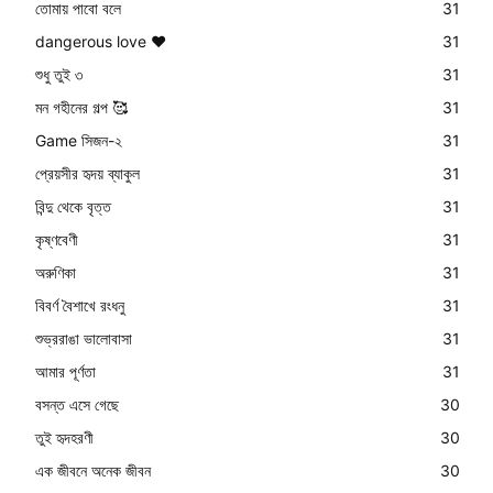
তোমায় পাবো বলে
31
dangerous love ❤️
31
শুধু তুই ৩
31
মন গহীনের গল্প 🥰
31
Game সিজন-২
31
প্রেয়সীর হৃদয় ব্যাকুল
31
বিন্দু থেকে বৃত্ত
31
কৃষ্ণবেণী
31
অরুণিকা
31
বিবর্ণ বৈশাখে রংধনু
31
শুভ্ররাঙা ভালোবাসা
31
আমার পূর্ণতা
31
বসন্ত এসে গেছে
30
তুই হৃদহরণী
30
এক জীবনে অনেক জীবন
30