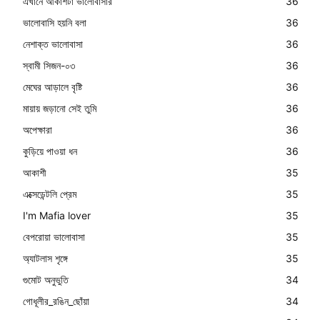
এখানে আকাশটা ভালোবাসার
36
ভালোবাসি হয়নি বলা
36
নেশাক্ত ভালোবাসা
36
স্বামী সিজন-০৩
36
মেঘের আড়ালে বৃষ্টি
36
মায়ায় জড়ানো সেই তুমি
36
অপেক্ষারা
36
কুড়িয়ে পাওয়া ধন
36
আকাশী
35
এক্সেডেন্টলি প্রেম
35
I'm Mafia lover
35
বেপরোয়া ভালোবাসা
35
অ্যাটলাস শৃঙ্গে
35
গুমোট অনুভুতি
34
গোধূলীর_রঙিন_ছোঁয়া
34