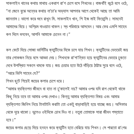
সাকলাইন খানের কথায় মাথায় একরাশ রা’গ চেপে বসে শিখনের। বাজখাঁই কন্ঠে বলে ওঠে,
“না জেনে বুঝে অন্যের কথায় না’চা’র অভ্যাস আপনার আগে থেকেই আছে তা আমি
জানতাম। ভালো করে শুনে রাখুন মি. সাকলাইন খান, শি ইজ মাই ফিয়োন্সি। সামনেই
আমাদের বিয়ে। অগ্রিম দাওয়াত থাকল। স্ব পরিবারে আসবেন। আর ফের এমপি সাহেব
কল দিলে বলবেন, আপনি আমাকে চেনেন না।”
কল কেটে দিয়ে সোজা ভার্সিটির ক্যান্টিনের দিকে চলে যায় শিখন। ক্যান্টিনের ভেতরেই জয়
তার লোকজন নিয়ে বসে আড্ডা দেয়। শিখনকে রা’গা’ন্বিত হয়ে ক্যান্টিনের ভেতরে ঢুকতে
দেখে উপস্থিত সকলে থমকে যায়। জয় চেয়ার হতে উঠে দাঁড়িয়ে ঠাট্টার সুরে বলে ওঠে,
“আরে ভিপি সাহেব যে?”
শিখন ছুটে গিয়েই জয়ের কলার চেপে ধরে।
“আমার ব্যক্তিগত জীবনে বা হাত না ঢু’কালেই নয়? আমার ওপর যদি রাগ থেকেই থাকে
কিছু নিয়ে তবে তা আমার ওপর দেখাও। কিন্তু আমার ব্যক্তিগত বিষয় এবং আমার
ব্যক্তিগত জিনিস নিয়ে টানাটানি করাটা তো একটু বাড়াবাড়িই হয়ে যাচ্ছে জয়। অসিফার
থেকে দূরে থাকো। ভুলেও ওইদিকে চোখ দিও না। নতুবা তোমাকে সারা জীবন পস্তাতে
হবে।”
জয়ের কলার ছেড়ে দিয়ে হনহন করে ক্যান্টিন হতে বেরিয়ে যায় শিখন। সে পারতো রা’গের