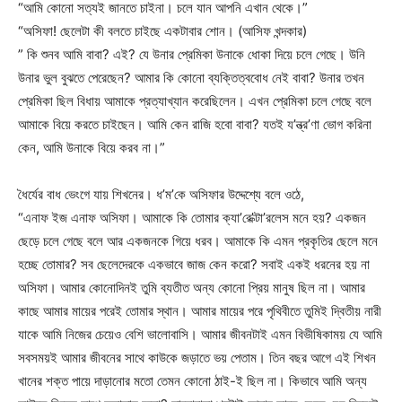
“আমি কোনো সত্যই জানতে চাইনা। চলে যান আপনি এখান থেকে।”
“অসিফা! ছেলেটা কী বলতে চাইছে একটাবার শোন। (আসিফ খন্দকার)
” কি শুনব আমি বাবা? এই? যে উনার প্রেমিকা উনাকে ধোকা দিয়ে চলে গেছে। উনি
উনার ভুল বুঝতে পেরেছেন? আমার কি কোনো ব্যক্তিত্ববোধ নেই বাবা? উনার তখন
প্রেমিকা ছিল বিধায় আমাকে প্রত্যাখ্যান করেছিলেন। এখন প্রেমিকা চলে গেছে বলে
আমাকে বিয়ে করতে চাইছেন। আমি কেন রাজি হবো বাবা? যতই য’ন্ত্র’ণা ভোগ করিনা
কেন, আমি উনাকে বিয়ে করব না।”
ধৈর্যের বাধ ভেংগে যায় শিখনের। ধ’ম’কে অসিফার উদ্দেশ্যে বলে ওঠে,
“এনাফ ইজ এনাফ অসিফা। আমাকে কি তোমার ক্যা’রে’ক্টা’রলেস মনে হয়? একজন
ছেড়ে চলে গেছে বলে আর একজনকে গিয়ে ধরব। আমাকে কি এমন প্রকৃতির ছেলে মনে
হচ্ছে তোমার? সব ছেলেদেরকে একভাবে জাজ কেন করো? সবাই একই ধরনের হয় না
অসিফা। আমার কোনোদিনই তুমি ব্যতীত অন্য কোনো প্রিয় মানুষ ছিল না। আমার
কাছে আমার মায়ের পরেই তোমার স্থান। আমার মায়ের পরে পৃথিবীতে তুমিই দ্বিতীয় নারী
যাকে আমি নিজের চেয়েও বেশি ভালোবাসি। আমার জীবনটাই এমন বিভীষিকাময় যে আমি
সবসময়ই আমার জীবনের সাথে কাউকে জড়াতে ভয় পেতাম। তিন বছর আগে এই শিখন
খানের শক্ত পায়ে দাড়ানোর মতো তেমন কোনো ঠাই-ই ছিল না। কিভাবে আমি অন্য