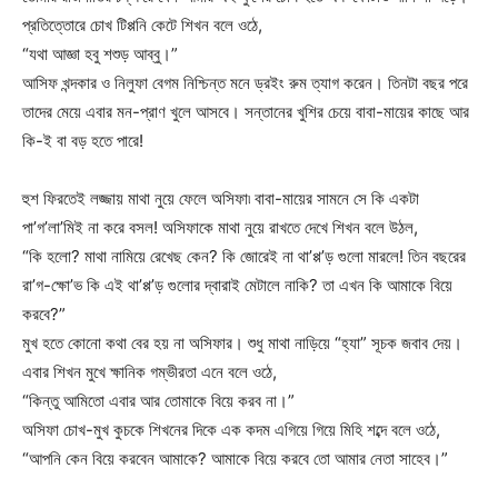
প্রতিত্তোরে চোখ টিপ্পনি কেটে শিখন বলে ওঠে,
“যথা আজ্ঞা হবু শশুড় আব্বু।”
আসিফ খন্দকার ও নিলুফা বেগম নিশ্চিন্ত মনে ড্রইং রুম ত্যাগ করেন। তিনটা বছর পরে
তাদের মেয়ে এবার মন-প্রাণ খুলে আসবে। সন্তানের খুশির চেয়ে বাবা-মায়ের কাছে আর
কি-ই বা বড় হতে পারে!
হুশ ফিরতেই লজ্জায় মাথা নুয়ে ফেলে অসিফা৷ বাবা-মায়ের সামনে সে কি একটা
পা’গ’লা’মিই না করে বসল! অসিফাকে মাথা নুয়ে রাখতে দেখে শিখন বলে উঠল,
“কি হলো? মাথা নামিয়ে রেখেছ কেন? কি জোরেই না থা’প্প’ড় গুলো মারলে! তিন বছরের
রা’গ-ক্ষো’ভ কি এই থা’প্প’ড় গুলোর দ্বারাই মেটালে নাকি? তা এখন কি আমাকে বিয়ে
করবে?”
মুখ হতে কোনো কথা বের হয় না অসিফার। শুধু মাথা নাড়িয়ে “হ্যা” সূচক জবাব দেয়।
এবার শিখন মুখে ক্ষানিক গম্ভীরতা এনে বলে ওঠে,
“কিন্তু আমিতো এবার আর তোমাকে বিয়ে করব না।”
অসিফা চোখ-মুখ কুচকে শিখনের দিকে এক কদম এগিয়ে গিয়ে মিহি শব্দে বলে ওঠে,
“আপনি কেন বিয়ে করবেন আমাকে? আমাকে বিয়ে করবে তো আমার নেতা সাহেব।”