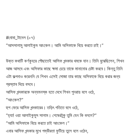
#বোবা_টানেল (০৭)
“আসসালামু আলাইকুম আংকেল। আমি অসিফাকে বিয়ে করতে চাই।”
উক্ত কথাটি কর্ণকুহরে পৌছাতেই আসিফ খন্দকার থমকে যান। তিনি বুঝেছিলেন, শিখন
আজ আসবে এবং অসিফার কাছে ক্ষমা চেয়ে তাকে মানানোর চেষ্টা করবে। কিন্তু তিনি
এটা কল্পনাও করেননি যে শিখন এসেই সোজা তার কাছে অসিফাকে বিয়ে করার জন্য
প্রস্তাব দিয়ে বসবে।
আসিফ খন্দকারকে অন্যমনস্ক হতে দেখে শিখন পুনরায় বলে ওঠে,
“আংকেল?”
হুশ ফেরে আসিফ খন্দকারের। তড়িৎ গতিতে বলে ওঠে,
“হ্যা! ওয়া আলাইকুমুস সালাম। শেষেরটুকু তুমি যেন কি বললে?”
“আমি অসিফাকে বিয়ে করতে চাই আংকেল।”
এবার আসিফ খন্দকার মুখে গম্ভীরতা ফুটিয়ে তুলে বলে ওঠেন,