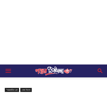
"ধারাবাহিক গল্প
বোবা টানেল