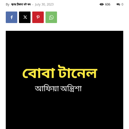
By
গল্পের ঠিকানা ডট কম
-
July 30, 2023
606
0