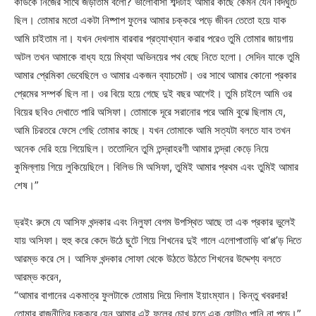
কাউকে নিজের সাথে জড়াতাম বলো? ভালোবাসা শব্দটাই আমার কাছে কেমন যেন বিদঘুটে
ছিল। তোমার মতো একটা নিষ্পাপ ফুলের আমার চক্করে পড়ে জীবন তেতো হয়ে যাক
আমি চাইতাম না। যখন দেখলাম বারবার প্রত্যাখ্যান করার পরেও তুমি তোমার জায়গায়
অটল তখন আমাকে বাধ্য হয়ে মিথ্যা অভিনয়ের পথ বেছে নিতে হলো। সেদিন যাকে তুমি
আমার প্রেমিকা ভেবেছিলে ও আমার একজন ব্যাচমেট। ওর সাথে আমার কোনো প্রকার
প্রেমের সম্পর্ক ছিল না। ওর বিয়ে হয়ে গেছে দুই বছর আগেই। তুমি চাইলে আমি ওর
বিয়ের ছবিও দেখাতে পারি অসিফা। তোমাকে দূরে সরানোর পরে আমি বুঝে ছিলাম যে,
আমি চিরতরে ফেসে গেছি তোমার কাছে। যখন তোমাকে আমি সত্যটা বলতে যাব তখন
অনেক দেরি হয়ে গিয়েছিল। ততোদিনে তুমি তন্দ্রাহরণী আমার তন্দ্রা কেড়ে নিয়ে
কুমিল্লায় গিয়ে লুকিয়েছিলে। বিলিভ মি অসিফা, তুমিই আমার প্রথম এবং তুমিই আমার
শেষ।”
ড্রইং রুমে যে আসিফ খন্দকার এবং নিলুফা বেগম উপস্থিত আছে তা এক প্রকার ভুলেই
যায় অসিফা। হুহু করে কেদে উঠে ছুটে গিয়ে শিখনের দুই গালে এলোপাতাড়ি থা’প্প’ড় দিতে
আরম্ভ করে সে। আসিফ খন্দকার সোফা থেকে উঠতে উঠতে শিখনের উদ্দেশ্য বলতে
আরম্ভ করেন,
“আমার বাগানের একমাত্র ফুলটাকে তোমায় দিয়ে দিলাম ইয়াংম্যান। কিন্তু খবরদার!
তোমার রাজনীতির চক্করে যেন আমার এই ফুলের চোখ হতে এক ফোটাও পানি না পড়ে।”