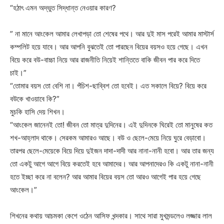
“হঠাৎ এমন অদ্ভুত সিদ্ধান্ত নেওয়ার কারণ?
” না মানে আংকেল আমার লেখাপড়া তো শেষের পথে। আর দুই মাস পরেই আমার মাস্টার্স
কম্পলিট হয়ে যাবে। আর আপনি বুঝতেই তো পারছেন বিয়ের বয়সও হয়ে গেছে। এখন
বিয়ে করে বউ-বাচ্চা নিয়ে আর রাজনীতি নিয়েই শান্তিতে বাকি জীবন পার করে দিতে
চাই।”
“তোমার বয়স তো বেশি না। পঁচিশ-ছাব্বিশ তো হবেই। এত সকালে বিয়ে? বিয়ে করে
বউকে খাওয়াবে কি?”
মুচকি হাসি দেয় শিখন।
“আংকেল জানেনই তো! জীবন তো মাত্র দুদিনের। এই দুদিনকে ঘিরেই তো মানুষের কত
শখ-আহ্লাদ থাকে। সেরকম আমারও আছে। বউ ও ছেলে-মেয়ে নিয়ে ঘুরে বেড়াবো।
তারপর ছেলে-মেয়েকে বিয়ে দিয়ে দুইজন দাদা-দাদী আর নানা-নানী হবো। আর তার জন্য
তো একটু আগে আগে বিয়ে করতেই হবে আমাদের। আর আপনাদেরও কি একটু নানা-নানী
হতে ইচ্ছা করে না বলেন? আর আমার বিয়ের বয়স তো আরও আগেই পার হয়ে গেছে
আংকেল।”
শিখনের কথায় আচমকা কেশে ওঠেন আসিফ খন্দকার। সাথে সারা মুখমন্ডলেও লজ্জার লাল