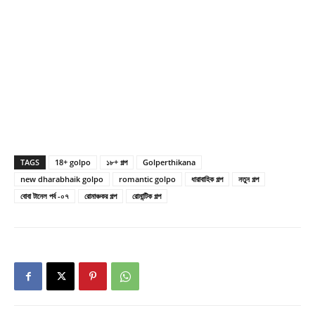
TAGS
18+ golpo
১৮+ গল্প
Golperthikana
new dharabhaik golpo
romantic golpo
ধারাবাহিক গল্প
নতুন গল্প
বোবা টানেল পর্ব -০৭
রোমাঞ্চকর গল্প
রোমান্টিক গল্প