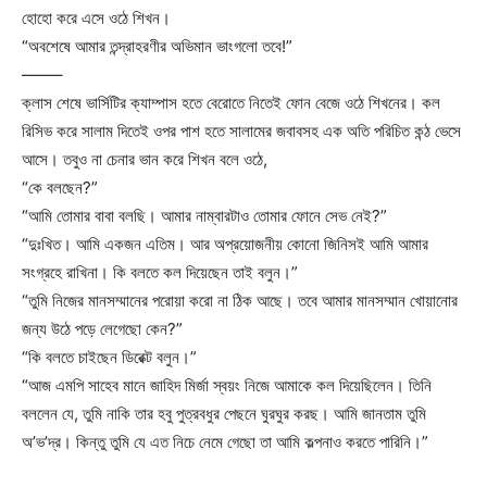
হোহো করে এসে ওঠে শিখন।
“অবশেষে আমার তন্দ্রাহরণীর অভিমান ভাংগলো তবে!”
——–
ক্লাস শেষে ভার্সিটির ক্যাম্পাস হতে বেরোতে নিতেই ফোন বেজে ওঠে শিখনের। কল
রিসিভ করে সালাম দিতেই ওপর পাশ হতে সালামের জবাবসহ এক অতি পরিচিত কন্ঠ ভেসে
আসে। তবুও না চেনার ভান করে শিখন বলে ওঠে,
“কে বলছেন?”
“আমি তোমার বাবা বলছি। আমার নাম্বারটাও তোমার ফোনে সেভ নেই?”
“দুঃখিত। আমি একজন এতিম। আর অপ্রয়োজনীয় কোনো জিনিসই আমি আমার
সংগ্রহে রাখিনা। কি বলতে কল দিয়েছেন তাই বলুন।”
“তুমি নিজের মানসম্মানের পরোয়া করো না ঠিক আছে। তবে আমার মানসম্মান খোয়ানোর
জন্য উঠে পড়ে লেগেছো কেন?”
“কি বলতে চাইছেন ডিরেক্ট বলুন।”
“আজ এমপি সাহেব মানে জাহিদ মির্জা স্বয়ং নিজে আমাকে কল দিয়েছিলেন। তিনি
বললেন যে, তুমি নাকি তার হবু পুত্রবধুর পেছনে ঘুরঘুর করছ। আমি জানতাম তুমি
অ’ভ’দ্র। কিন্তু তুমি যে এত নিচে নেমে গেছো তা আমি কল্পনাও করতে পারিনি।”