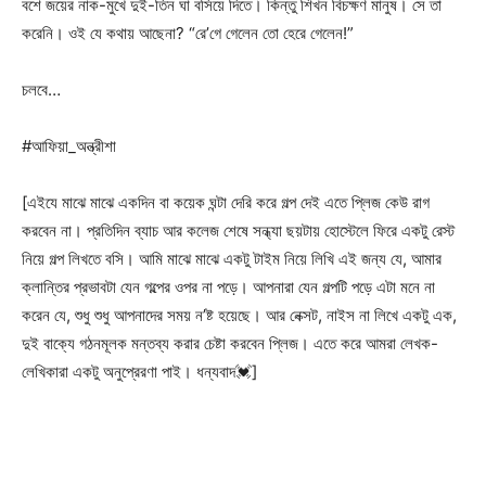
বশে জয়ের নাক-মুখে দুই-তিন ঘা বসিয়ে দিতে। কিন্তু শিখন বিচক্ষণ মানুষ। সে তা
করেনি। ওই যে কথায় আছেনা? “রে’গে গেলেন তো হেরে গেলেন!”
চলবে…
#আফিয়া_অন্ত্রীশা
[এইযে মাঝে মাঝে একদিন বা কয়েক ঘন্টা দেরি করে গল্প দেই এতে প্লিজ কেউ রাগ
করবেন না। প্রতিদিন ব্যাচ আর কলেজ শেষে সন্ধ্যা ছয়টায় হোস্টেলে ফিরে একটু রেস্ট
নিয়ে গল্প লিখতে বসি। আমি মাঝে মাঝে একটু টাইম নিয়ে লিখি এই জন্য যে, আমার
ক্লান্তির প্রভাবটা যেন গল্পের ওপর না পড়ে। আপনারা যেন গল্পটি পড়ে এটা মনে না
করেন যে, শুধু শুধু আপনাদের সময় ন’ষ্ট হয়েছে। আর নেক্সট, নাইস না লিখে একটু এক,
দুই বাক্যে গঠনমূলক মন্তব্য করার চেষ্টা করবেন প্লিজ। এতে করে আমরা লেখক-
লেখিকারা একটু অনুপ্রেরণা পাই। ধন্যবাদ💓]