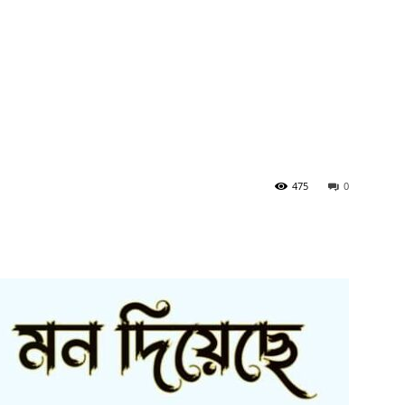
475
0