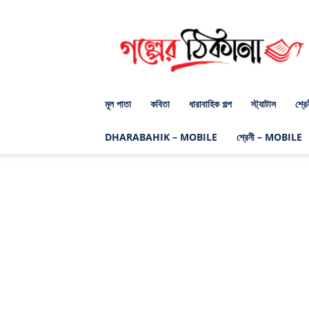
গল্পের
ঠিকানা
ডট
কম
মূল পাতা
কবিতা
ধারাবাহিক গল্প
স্ট্যাটাস
শ্রে
DHARABAHIK – MOBILE
শ্রেনী – MOBILE