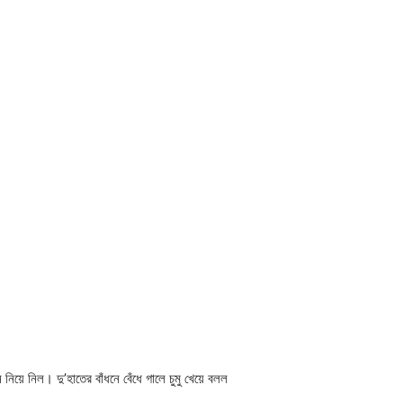
য়ে নিল। দু’হাতের বাঁধনে বেঁধে গালে চুমু খেয়ে বলল