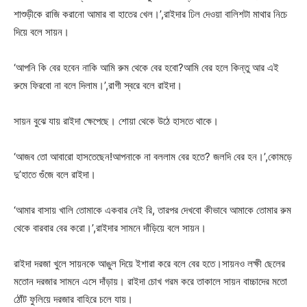
শাশুড়ীকে রাজি করানো আমার বা হাতের খেল।’,রাইদার ঢিল দেওয়া বালিশটা মাথার নিচে
দিয়ে বলে সায়ন।
‘আপনি কি বের হবেন নাকি আমি রুম থেকে বের হবো?আমি বের হলে কিন্তু আর এই
রুমে ফিরবো না বলে দিলাম।’,রাগী স্বরে বলে রাইদা।
সায়ন বুঝে যায় রাইদা ক্ষেপেছে। শোয়া থেকে উঠে হাসতে থাকে।
‘আজব তো আবারো হাসতেছেন!আপনাকে না বললাম বের হতে? জলদি বের হন।’,কোমড়ে
দু’হাতে গুঁজে বলে রাইদা।
‘আমার বাসায় খালি তোমাকে একবার নেই রি, তারপর দেখবো কীভাবে আমাকে তোমার রুম
থেকে বারবার বের করো।’,রাইদার সামনে দাঁড়িয়ে বলে সায়ন।
রাইদা দরজা খুলে সায়নকে আঙুল দিয়ে ইশারা করে বলে বের হতে।সায়নও লক্ষী ছেলের
মতোন দরজার সামনে এসে দাঁড়ায়। রাইদা চোখ গরম করে তাকালে সায়ন বাচ্চাদের মতো
ঠোঁট ফুলিয়ে দরজার বাহিরে চলে যায়।