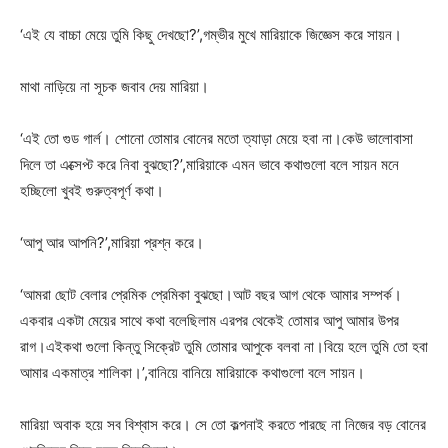
‘এই যে বাচ্চা মেয়ে তুমি কিছু দেখছো?’,গম্ভীর মুখে মারিয়াকে জিজ্ঞেস করে সায়ন।
মাথা নাড়িয়ে না সূচক জবাব দেয় মারিয়া।
‘এই তো গুড গার্ল। শোনো তোমার বোনের মতো ত্যাড়া মেয়ে হবা না।কেউ ভালোবাসা
দিলে তা এক্সেপ্ট করে নিবা বুঝছো?’,মারিয়াকে এমন ভাবে কথাগুলো বলে সায়ন মনে
হচ্ছিলো খুবই গুরুত্বপূর্ণ কথা।
‘আপু আর আপনি?’,মারিয়া প্রশ্ন করে।
‘আমরা ছোট বেলার প্রেমিক প্রেমিকা বুঝছো।আট বছর আগ থেকে আমার সম্পর্ক।
একবার একটা মেয়ের সাথে কথা বলেছিলাম এরপর থেকেই তোমার আপু আমার উপর
রাগ।এইকথা গুলো কিন্তু সিক্রেট তুমি তোমার আপুকে বলবা না।বিয়ে হলে তুমি তো হবা
আমার একমাত্র শালিকা।’,বানিয়ে বানিয়ে মারিয়াকে কথাগুলো বলে সায়ন।
মারিয়া অবাক হয়ে সব বিশ্বাস করে। সে তো কল্পনাই করতে পারছে না নিজের বড় বোনের