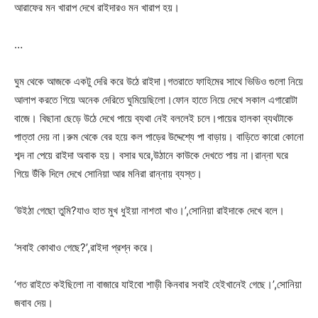
আরাফের মন খারাপ দেখে রাইদারও মন খারাপ হয়।
…
ঘুম থেকে আজকে একটু দেরি করে উঠে রাইদা।গতরাতে ফাহিমের সাথে ভিডিও গুলো নিয়ে
আলাপ করতে গিয়ে অনেক দেরিতে ঘুমিয়েছিলো।ফোন হাতে নিয়ে দেখে সকাল এগারোটা
বাজে। বিছানা ছেড়ে উঠে দেখে পায়ে ব্যথা নেই বললেই চলে।পায়ের হালকা ব্যথটাকে
পাত্তা দেয় না।রুম থেকে বের হয়ে কল পাড়ের উদ্দেশ্যে পা বাড়ায়। বাড়িতে কারো কোনো
শব্দ না পেয়ে রাইদা অবাক হয়। বসার ঘরে,উঠানে কাউকে দেখতে পায় না।রান্না ঘরে
গিয়ে উঁকি দিলে দেখে সোনিয়া আর মনিরা রান্নায় ব্যস্ত।
‘উইঠা গেছো তুমি?যাও হাত মুখ ধুইয়া নাশতা খাও।’,সোনিয়া রাইদাকে দেখে বলে।
‘সবাই কোথাও গেছে?’,রাইদা প্রশ্ন করে।
‘গত রাইতে কইছিলো না বাজারে যাইবো শাড়ী কিনবার সবাই হেইখানেই গেছে।’,সোনিয়া
জবাব দেয়।