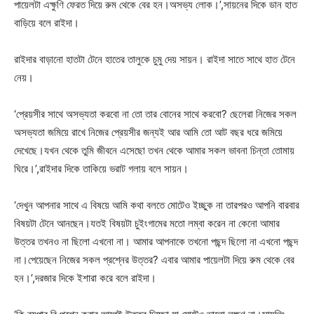
পায়েলটা এক্ষুণি ফেরত দিয়ে রুম থেকে বের হন।অসভ্য লোক।’,সায়নের দিকে ডান হাত
বাড়িয়ে বলে রাইদা।
রাইদার বাড়ানো হাতটা টেনে হাতের তালুকে চুমু দেয় সায়ন। রাইদা সাতে সাথে হাত টেনে
নেয়।
‘প্রেয়সীর সাথে অসভ্যতা করবো না তো তার বোনের সাথে করবো? ছেলেরা নিজের সকল
অসভ্যতা জমিয়ে রাখে নিজের প্রেয়সীর জন্যই আর আমি তো আট বছর ধরে জমিয়ে
দেখেছে।যখন থেকে তুমি জীবনে এসেছো তখন থেকে আমার সকল ভাবনা চিন্তা তোমায়
ঘিরে।’,রাইদার দিকে তাকিয়ে ভরাট গলায় বলে সায়ন।
‘দেখুন আপনার সাথে এ বিষয়ে আমি কথা বলতে মোটেও ইচ্ছুক না তারপরও আপনি বারবার
বিষয়টা টেনে আনছেন।যতই বিষয়টা চুইংগামের মতো লম্বা করেন না কেনো আমার
উত্তর তখনও না ছিলো এখনো না। আমার আপনাকে তখনো পছন্দ ছিলো না এখনো পছন্দ
না।পেয়েছেন নিজের সকল প্রশ্নের উত্তর? এবার আমার পায়েলটা দিয়ে রুম থেকে বের
হন।’,দরজার দিকে ইশারা করে বলে রাইদা।