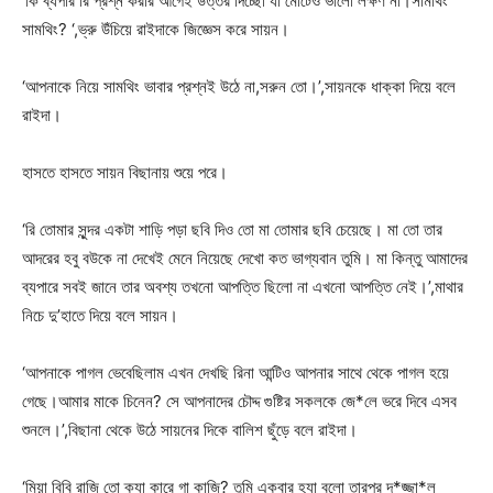
‘কি ব্যপার রি প্রশ্ন করার আগেই উত্তর দিচ্ছো যা মোটেও ভালো লক্ষণ না।সামথিং
সামথিং? ‘,ভ্রু উঁচিয়ে রাইদাকে জিজ্ঞেস করে সায়ন।
‘আপনাকে নিয়ে সামথিং ভাবার প্রশ্নই উঠে না,সরুন তো।’,সায়নকে ধাক্কা দিয়ে বলে
রাইদা।
হাসতে হাসতে সায়ন বিছানায় শুয়ে পরে।
‘রি তোমার সুন্দর একটা শাড়ি পড়া ছবি দিও তো মা তোমার ছবি চেয়েছে। মা তো তার
আদরের হবু বউকে না দেখেই মেনে নিয়েছে দেখো কত ভাগ্যবান তুমি। মা কিন্তু আমাদের
ব্যপারে সবই জানে তার অবশ্য তখনো আপত্তি ছিলো না এখনো আপত্তি নেই।’,মাথার
নিচে দু’হাতে দিয়ে বলে সায়ন।
‘আপনাকে পাগল ভেবেছিলাম এখন দেখছি রিনা আন্টিও আপনার সাথে থেকে পাগল হয়ে
গেছে।আমার মাকে চিনেন? সে আপনাদের চৌদ্দ গুষ্টির সকলকে জে*লে ভরে দিবে এসব
শুনলে।’,বিছানা থেকে উঠে সায়নের দিকে বালিশ ছুঁড়ে বলে রাইদা।
‘মিয়া বিবি রাজি তো ক্যা কারে গা কাজি? তুমি একবার হ্যা বলো তারপর দ*জ্জা*ল