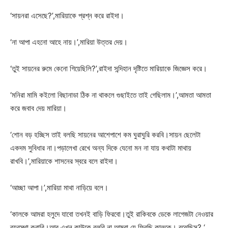
‘সায়নরা এসেছে?’,মারিয়াকে প্রশ্ন করে রাইদা।
‘না আপা এহনো আহে নায়।’,মারিয়া উত্তর দেয়।
‘তুই সায়নের রুমে কেনো গিয়েছিলি?’,রাইদা সন্দিহান দৃষ্টিতে মারিয়াকে জিজ্ঞেস করে।
‘মনিরা মামি কইলো বিছানাডা ঠিক না থাকলে গুছাইতে তাই গেছিলাম।’,আমতা আমতা
করে জবাব দেয় মারিয়া।
‘শোন বড় হচ্ছিস তাই বলছি সায়নের আশেপাশে কম ঘুরাঘুরি করবি।সায়ন ছেলেটা
একদম সুবিধার না।পড়ালেখা রেখে অন্য দিকে যেনো মন না যায় কথাটা মাথায়
রাখবি।’,মারিয়াকে শাসনের স্বরে বলে রাইদা।
‘আচ্ছা আপা।’,মারিয়া মাথা নাড়িয়ে বলে।
‘কালকে আমরা হলুদে যাবো তখনই বাড়ি ফিরবো।তুই রাকিবকে ডেকে লাগেজটা নেওয়ার
ব্যবস্থা করাবি।আর এখন কাউকে বলবি না আমরা যে ফিরছি কালকে। বুঝেছিস? ‘