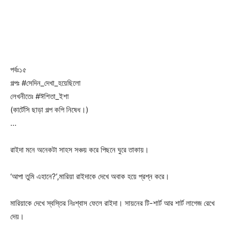
পর্বঃ১৫
গল্পঃ #সেদিন_দেখা_হয়েছিলো
লেখনীতেঃ #ঈশিতা_ইশা
(কার্টেসি ছাড়া গল্প কপি নিষেধ।)
…
রাইদা মনে অনেকটা সাহস সঞ্চয় করে পিছনে ঘুরে তাকায়।
‘আপা তুমি এহানে?’,মারিয়া রাইদাকে দেখে অবাক হয়ে প্রশ্ন করে।
মারিয়াকে দেখে স্বস্তির নিঃশ্বাস ফেলে রাইদা। সায়নের টি-শার্ট আর শার্ট লাগেজ রেখে
দেয়।