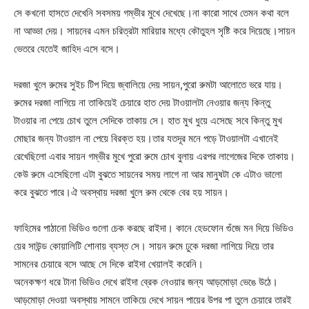
সে কখনো হাসতে দেখেনি সবসময় গম্ভীর মুখে দেখেছে।না কারো সাথে তেমন কথা বলে
না আড্ডা দেয়। সায়নের এমন চরিত্রটা মারিয়ার মধ্যে কৌতুহল সৃষ্টি করে দিয়েছে।সায়ন
ভেতরে যেতেই জাহিদ এসে বসে।
দরজা খুলে রুমের সুইচ টিপ দিয়ে জ্বালিয়ে দেয় সায়ন,পুরো রুমটা আলোতে ভরে যায়।
রুমের দরজা লাগিয়ে না তাকিয়েই চেয়ারে হাত দেয় টাওয়ালটা নেওয়ার জন্য কিন্তু
টাওয়ার না পেয়ে চোখ তুলে সেদিকে তাকায় সে। হাত মুখ ধুয়ে এসেছে সবে কিন্তু মুখ
মোছার জন্য টাওয়াল না পেয়ে বিরক্ত হয়।তার যতদূর মনে পড়ে টাওয়ালটা এখানেই
রেখেছিলো এবার সায়ন গম্ভীর মুখে পুরো রুমে চোখ বুলায় এরপর লাগেজের দিকে তাকায়।
কেউ রুমে এসেছিলো এটা বুঝতে সায়নের সময় লাগে না আর মানুষটা কে এটাও ভালো
করে বুঝতে পারে।ঐ অবস্থায় দরজা খুলে রুম থেকে বের হয় সায়ন।
ফাহিমের পাঠানো ভিডিও গুলো চেক করছে রাইদা। কানে হেডফোন গুঁজে মন দিয়ে ভিডিও
য়ের সাউন্ড কোয়ালিটি শোনায় ব্যস্ত সে। সায়ন রুমে ঢুকে দরজা লাগিয়ে দিয়ে তার
সামনের চেয়ারে বসে আছে সে দিকে রাইদা খেয়ালই করেনি।
অনেকক্ষণ ধরে টানা ভিডিও দেখে রাইদা ব্রেক নেওয়ার জন্য আড়মোড়া ভেঙে উঠে।
আড়মোড়া দেওয়া অবস্থায় সামনে তাকিয়ে দেখে সায়ন পায়ের উপর পা তুলে চেয়ারে তারই