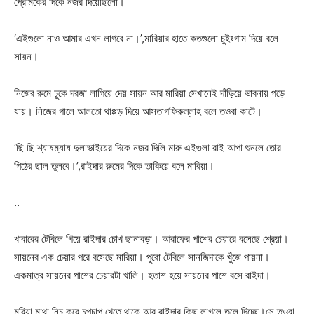
প্রেমিকের দিকে নজর দিয়েছিলো।
‘এইগুলো নাও আমার এখন লাগবে না।’,মারিয়ার হাতে কতগুলো চুইংগাম দিয়ে বলে
সায়ন।
নিজের রুমে ঢুকে দরজা লাগিয়ে দেয় সায়ন আর মারিয়া সেখানেই দাঁড়িয়ে ভাবনায় পড়ে
যায়। নিজের গালে আলতো থাপ্পড় দিয়ে আসতাগফিরুল্লাহ বলে তওবা কাটে।
‘ছি ছি শ্যাষম্যাষ দুলাভাইয়ের দিকে নজর দিলি মারু এইগুলা রাই আপা শুনলে তোর
পিঠের ছাল তুলবে।’,রাইদার রুমের দিকে তাকিয়ে বলে মারিয়া।
..
খাবারের টেবিলে গিয়ে রাইদার চোখ ছানাবড়া। আরাফের পাশের চেয়ারে বসেছে শ্রেয়া।
সায়নের এক চেয়ার পরে বসেছে মারিয়া। পুরো টেবিলে সানজিদাকে খুঁজে পায়না।
একমাত্র সায়নের পাশের চেয়ারটা খালি। হতাশ হয়ে সায়নের পাশে বসে রাইদা।
মরিয়া মাথা নিচু করে চুপচাপ খেতে থাকে আর রাইদার কিছু লাগলে তুলে দিচ্ছে।সে তওবা