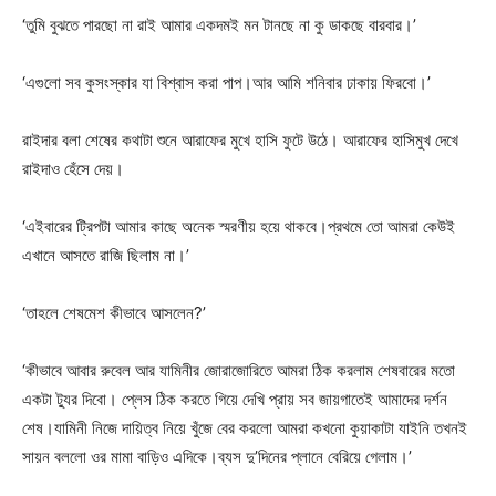
‘তুমি বুঝতে পারছো না রাই আমার একদমই মন টানছে না কু ডাকছে বারবার।’
‘এগুলো সব কুসংস্কার যা বিশ্বাস করা পাপ।আর আমি শনিবার ঢাকায় ফিরবো।’
রাইদার বলা শেষের কথাটা শুনে আরাফের মুখে হাসি ফুটে উঠে। আরাফের হাসিমুখ দেখে
রাইদাও হেঁসে দেয়।
‘এইবারের ট্রিপটা আমার কাছে অনেক স্মরণীয় হয়ে থাকবে।প্রথমে তো আমরা কেউই
এখানে আসতে রাজি ছিলাম না।’
‘তাহলে শেষমেশ কীভাবে আসলেন?’
‘কীভাবে আবার রুবেল আর যামিনীর জোরাজোরিতে আমরা ঠিক করলাম শেষবারের মতো
একটা ট্যুর দিবো। প্লেস ঠিক করতে গিয়ে দেখি প্রায় সব জায়গাতেই আমাদের দর্শন
শেষ।যামিনী নিজে দায়িত্ব নিয়ে খুঁজে বের করলো আমরা কখনো কুয়াকাটা যাইনি তখনই
সায়ন বললো ওর মামা বাড়িও এদিকে।ব্যস দু’দিনের প্লানে বেরিয়ে গেলাম।’