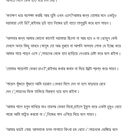
আসতে নিলে কেউ হাত ধরে টান দেয়।
‘কতক্ষণ ধরে অপেক্ষা করছি আর তুমি এখন এলে?আমার জন্য তোমার মনে একটুও
দয়ামায়া নেই রি?’,রাইদার দুই হাত নিজের দুই হাতে তালুবন্দি করে বলে সায়ন।
‘আপনার জন্য আমার কোনো কালেই দয়ামায়া ছিলো না আর হবে ও না।ছাড়ুন কেউ
দেখলে অন্য কিছু ভাববে।মানুষ তো আর বুঝবে না আপনি অসভ্য লোক যে ইচ্ছে করে
আমার গায়ে পড়েন এসে।’,সায়নের থেকে হাত ছাড়িয়ে নেওয়ার চেষ্টা করে বলে রাইদা।
‘তোমার পায়েলটা ফেরত চাও?’,রাইদার কথার জবাব না দিয়ে উল্টো প্রশ্ন করে সায়ন।
‘পায়েল খুঁজতে খুঁজতে আমি হয়রান।ফেরত দিলে দেন না হলে যাদুঘরে রেখে
দেন।’,সায়নের দিকে তাকিয়ে বিরক্ত হয়ে বলে রাইদা।
‘আমার গালে হলুদ মাখিয়ে দাও তারপর ফেরত দিবো,চাইলে টুকুস করে একটা চুমুও খেতে
পারো আমি মাইন্ড করবো না।’,নিজের গাল এগিয়ে দিয়ে বলে সায়ন।
‘আমার বয়েই গেছে আপনাকে হলুদ লাগাতে কিংবা চুমু খেতে।’,সায়নকে ভেঙ্গিয়ে বলে