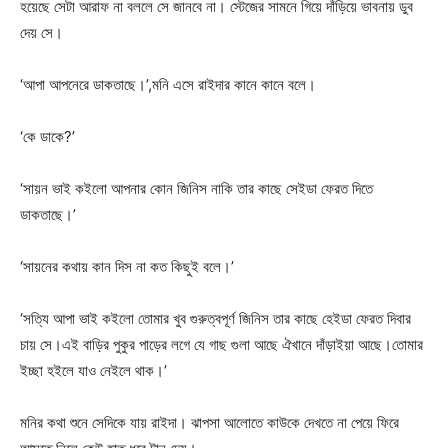
হয়েছে সেটা আরাফ না বললে সে জানবে না। স্টেজের সামনে গিয়ে দাঁড়িয়ে ভাবনায় ডুব
দেয় সে।
‘আপা আপনেরে ডাকতাছে।’,মনি এসে রাইদার কানে কানে বলে।
‘কে ডাকে?’
‘সায়ন ভাই কইলো আপনার কোন জিনিস নাকি তার কাছে সেইডা ফেরত দিতে
ডাকতাছে।’
‘সায়নের কথায় কান দিস না কত কিছুই বলে।’
‘সত্যি আপা ভাই কইলো তোমার খুব গুরুত্বপূর্ণ জিনিস তার কাছে হেইডা ফেরত দিবার
চায় সে।এই বাড়ির পুকুর পাড়ের লগে যে গাছ গুলা আছে ঐখানে দাঁড়াইয়া আছে।তোমার
ইচ্ছা হইলে যাও নেইলে থাক।’
মনির কথা শুনে সেদিকে যায় রাইদা। ঝাপসা আলোতে কাউকে দেখতে না পেয়ে ফিরে