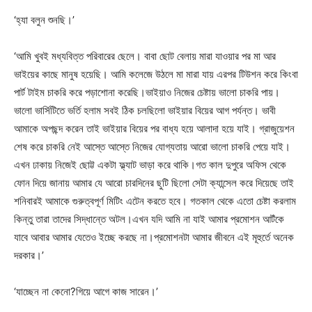
‘হ্যা বলুন শুনছি।’
‘আমি খুবই মধ্যবিত্ত পরিবারের ছেলে। বাবা ছোট বেলায় মারা যাওয়ার পর মা আর
ভাইয়ের কাছে মানুষ হয়েছি। আমি কলেজে উঠলে মা মারা যায় এরপর টিউশন করে কিংবা
পার্ট টাইম চাকরি করে পড়াশোনা করেছি।ভাইয়াও নিজের চেষ্টায় ভালো চাকরি পায়।
ভালো ভার্সিটিতে ভর্তি হলাম সবই ঠিক চলছিলো ভাইয়ার বিয়ের আগ পর্যন্ত। ভাবী
আমাকে অপছন্দ করেন তাই ভাইয়ার বিয়ের পর বাধ্য হয়ে আলাদা হয়ে যাই। গ্রাজুয়েশন
শেষ করে চাকরি নেই আস্তে আস্তে নিজের যোগ্যতায় আরো ভালো চাকরি পেয়ে যাই।
এখন ঢাকায় নিজেই ছোট্ট একটা ফ্ল্যাট ভাড়া করে থাকি।গত কাল দুপুরে অফিস থেকে
ফোন দিয়ে জানায় আমার যে আরো চারদিনের ছুটি ছিলো সেটা ক্যান্সেল করে দিয়েছে তাই
শনিবারই আমাকে গুরুত্বপূর্ণ মিটিং এটেন করতে হবে। গতকাল থেকে এতো চেষ্টা করলাম
কিন্তু তারা তাদের সিদ্ধান্তে অটল।এখন যদি আমি না যাই আমার প্রমোশন আটঁকে
যাবে আবার আমার যেতেও ইচ্ছে করছে না।প্রমোশনটা আমার জীবনে এই মূহুর্তে অনেক
দরকার।’
‘যাচ্ছেন না কেনো?গিয়ে আগে কাজ সারেন।’