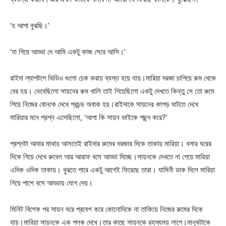
‘হ আপা বুঝছি।’
‘যা গিয়ে আড্ডা দে আমি একটু কাজ সেরে আসি।’
রাইদা ল্যাপটপে ভিডিও গুলো চেক করায় ব্যস্ত হয়ে যায়।মারিয়া দরজা চাপিয়ে রুম থেকে
বের হয়। ভেবেছিলো সায়নের রুম খালি তাই গিয়েছিলো একটু দেখতে কিন্তু সে তো রুমে
গিয়ে নিজের বোনকে দেখে প্রচন্ড অবাক হয়।রাইদাকে সায়নের কাপড় ঘাটতে দেখে
মারিয়ার মনে প্রশ্ন এসেছিলো, ‘আপা কি সায়ন ভাইকে পছন্দ করে?’
প্রশ্নটা আবার মাথায় আসতেই রাইদার রুমের দরজার দিকে তাকায় মারিয়া। বসার ঘরের
দিকে গিয়ে দেখে রুবেল আর আরাফ বসে আড্ডা দিচ্ছে।সায়নকে দেখতে না পেয়ে মারিয়া
এদিক ওদিক তাকায়। বুঝতে পারে একটু আগেই ফিরেছে তারা। যামিনী ডাক দিলে মারিয়া
গিয়ে পাশে বসে আড্ডায় যোগ দেয়।
মিনিট বিশেক পর সায়ন ঘরে প্রবেশ করে কোনোদিকে না তাকিয়ে নিজের রুমের দিকে
যায়।মারিয়া সায়নকে এক পলক দেখে।তার কাছে সায়নকে রহস্যময় লাগে।মানুষটাকে