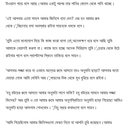
টাওয়াল গায়ে বসে আছে।আবার একটু পরপর তার পানির বোতল থেকে পানি খাচ্ছে।
‘এই আপনার এতো সাহস আমার জিনিসে হাত দেন? বের হন আমার রুম
থেকে।’,বিছানায় বসা অবস্থায় রাইদা সায়নকে ধমকে বলে।
‘তুমি এতো মনোযোগ দিয়ে কি কাজ করো বলো তো,অনেকক্ষণ ধরে বসে আছি তুমি
আমাকে খেয়ালই করলা না। কাজে মনে হচ্ছে অনেক সিরিয়াস তুমি।’,চেয়ার থেকে উঠে
রাইদার পাশে বসে ল্যাপটপের স্কিনে তাকিয়ে বলে সায়ন।
‘আপনার লজ্জা করে না এভাবে অন্যের রুমে আসতে তাও অনুমতি ছাড়া? আপনার মতো
বেহায়া লোক আমি দেখিনি আর।’,সায়নের দিক থেকে মুখ ঘুরিয়ে বলে রাইদা।
‘হবু বউয়ের রুমে আসতে আবার অনুমতি লাগে নাকি? হবু বউয়ের সামনে আবার লজ্জা
কিসের? আর তুমি ও তো আমার রুমে আমার অনুপস্থিতিতে অনুমতি ছাড়া গিয়েছো আমিও
অনুমতি ছাড়া আসলাম শোধবোধ। ‘,নিচু স্বরে কথাগুলো বলে সায়ন।
‘আমি গিয়েছিলাম আমার জিনিসগুলো ফেরত নিতে যা আপনি চুরি করেছেন।আমার