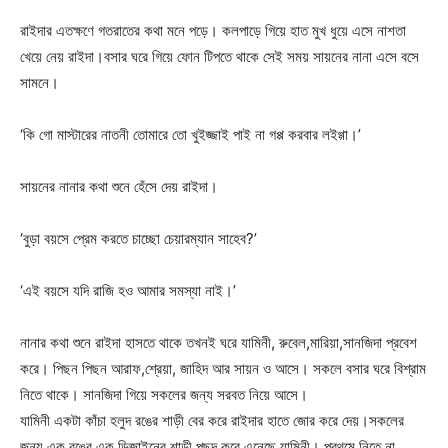
রাইদার এতক্ষণে গতরাতের কথা মনে পড়ে। কলপাড়ে গিয়ে হাত মুখ ধুয়ে এসে নাশতা
খেয়ে নেয় রাইদা।বসার ঘরে গিয়ে ফোন টিপতে থাকে সেই সময় সায়নের নানা এসে বসে
সামনে।
‘কি গো মাস্টারের নাতনী তোমারে তো খুইজ্জাই পাই না গপ্প করবার লইগ্গা।’
সায়নের নানার কথা শুনে হেঁসে দেয় রাইদা।
‘বুড়া বয়সে প্রেম করতে চাচ্ছো চেয়ারম্যান সাহেব?’
‘এই বয়সে যদি রাজি হও আমার সমস্যা নাই।’
নানার কথা শুনে রাইদা হাসতে থাকে তখনই ঘরে যামিনী, রুবেল,মারিয়া,সানজিদা প্রবেশ
করে। পিছন পিছন আরাফ,শ্রেয়া, জাহিদ আর সায়ন ও আসে। সকলে বসার ঘরে বিশ্রাম
নিতে থাকে। সানজিদা গিয়ে সকলের জন্য সরবত নিয়ে আসে।
যামিনী একটা কাঁচা হলুদ রঙের শাড়ী বের করে রাইদার হাতে জোর করে দেয়।সকলের
জন্য এক রঙের এক ডিজাইনের শাড়ী পছন্দ করে এনেছে যামিনী। প্রথমে নিতে না