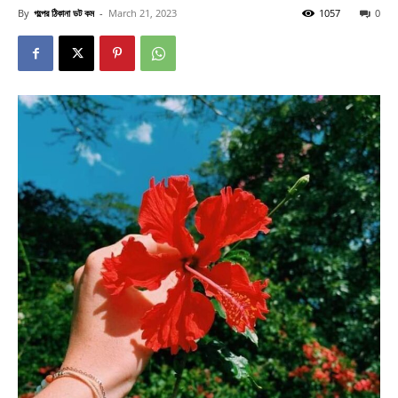
By
গল্পের ঠিকানা ডট কম
-
March 21, 2023
1057
0