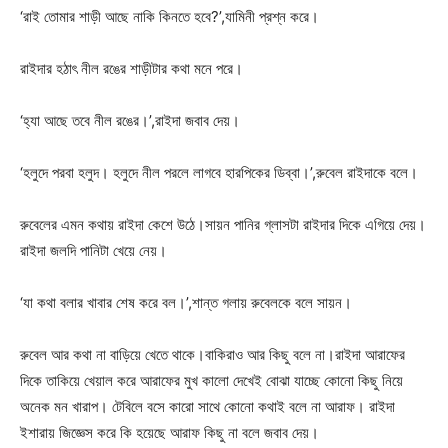
‘রাই তোমার শাড়ী আছে নাকি কিনতে হবে?’,যামিনী প্রশ্ন করে।
রাইদার হঠাৎ নীল রঙের শাড়ীটার কথা মনে পরে।
‘হ্যা আছে তবে নীল রঙের।’,রাইদা জবাব দেয়।
‘হলুদে পরবা হলুদ। হলুদে নীল পরলে লাগবে হারপিকের ডিব্বা।’,রুবেল রাইদাকে বলে।
রুবেলের এমন কথায় রাইদা কেশে উঠে।সায়ন পানির গ্লাসটা রাইদার দিকে এগিয়ে দেয়।
রাইদা জলদি পানিটা খেয়ে নেয়।
‘যা কথা বলার খাবার শেষ করে বল।’,শান্ত গলায় রুবেলকে বলে সায়ন।
রুবেল আর কথা না বাড়িয়ে খেতে থাকে।বাকিরাও আর কিছু বলে না।রাইদা আরাফের
দিকে তাকিয়ে খেয়াল করে আরাফের মুখ কালো দেখেই বোঝা যাচ্ছে কোনো কিছু নিয়ে
অনেক মন খারাপ। টেবিলে বসে কারো সাথে কোনো কথাই বলে না আরাফ। রাইদা
ইশারায় জিজ্ঞেস করে কি হয়েছে আরাফ কিছু না বলে জবাব দেয়।