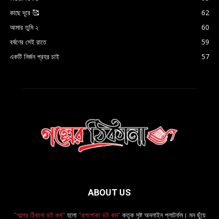
কাছে দূরে 🥰
62
আমার তুমি ২
60
বর্ষণের সেই রাতে
59
একটি নির্জন প্রহর চাই
57
ABOUT US
"গল্পের ঠিকানা ডট কম"
হলো
“গল্পপোকা ডট কম”
কতৃক সৃষ্ট অনলাইন প্লাটর্ফম। মন ছুঁয়ে