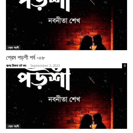
প্রেম পড়শী
প্রেম পড়শী পর্ব -০৮
গল্পের ঠিকানা ডট কম
-
September 2, 2023
0
প্রেম পড়শী