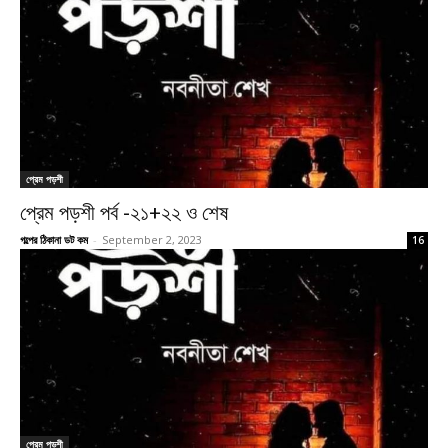
প্রেম পড়শী
প্রেম পড়শী পর্ব -২১+২২ ও শেষ
গল্পের ঠিকানা ডট কম
-
September 2, 2023
16
প্রেম পড়শী