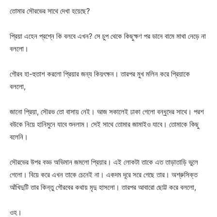
তোমার সৌরভের সাথে দেখা হয়েছে?
প্রিয়া এহেন প্রশ্নে কি বলবে এখন? সে চুপ থেকে কিছুক্ষণ পর ডানে বামে মাথা নেড়ে না
বললো।
গৌরব হা-হুতাশ করলো প্রিয়ার জন্য কিয়ৎক্ষন। তারপর মুখ মলিন করে প্রিয়াকে
বললো,
জানো প্রিয়া, সৌরভ তো বাসায় নেই। আজ সকালেই ঢাকা গেলো বন্ধুদের সাথে। পরশ
বউকে নিয়ে হানিমুনে যাবে শুনলাম। সেই সাথে তোমার জামাইও যাবে। তোমাকে কিছু
বলেনি।
সৌরভের উপর বড্ড অভিমান জমলো প্রিয়ার। এই লোকটা তাকে এত তাড়াতাড়ি ভুলে
গেলো। বিয়ে করে এখন তাকে চেনেই না। একদম দূরে সরে গেছে তার। অশ্রুসিক্ত
আঁখিদুটি তার কিন্তু গৌরবের কথায় মৃদু হাসলো। তারপর আবারো ছোট্ট করে বললো,
ওহ।