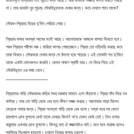
ডায়ালকৃত নাম্বারটি এই মূহুর্তে বন্ধ আছে। আর কাউকে লজ্জায় কলও করতে পারছে
না। তার হৃদয়টা খুব পুড়ছে সৌরবিদ্যুতকে দেখার জন্য। কবে দেখতে পাবে তাকে?
সৌরভ-প্রিয়ার বিয়ের দু’দিন পেরিয়ে গেছে।
প্রিয়ার দাদার অবস্থা আগের মতই আছে। আনোয়ারকে আজকে বাসায় ফিরতে হবে।
পরশু প্রিয়ার পরীক্ষা শুরু। মারিয়া কাপড় গোছাচ্ছেন। প্রিয়া তো তড়িঘড়ি করছে কবে
তারা ফিরবে। সৌরভকে দেখার জন্য সে উতলা হয়ে পড়েছে। এই লোকটা গত দু’দিনে
তাকে একটা ফোনকলও করেনি। কেমন পাষাণ স্বামী তার। সে ফিরে গিয়ে এই
সৌরবিদ্যুত এর মজা নেবে।
____________________
প্রিয়াদের গাড়ি সৌরভদের বাড়ির সদর দরজার সামনে এসে দাঁড়ালো। প্রিয়া দাঁত দিয়ে নখ
কাটছে। তার তো গাড়ি থেকে বের হতে ভীষণ লজ্জা করছে। আনোয়ার তাড়া দিলেন
মেয়েকে নামার জন্য। প্রিয়া অগত্যা গাড়ি থেকে বের হলো। লম্বা করে দম ফেলে
চারপাশে চোখ বুলানো কেউ তাকে দেখছে কিনা? না’হ তেমন কেউ নেই। তিন তলার
বারান্দায় একবার চোখ বুলালো। কিন্তু নাহ ঐ বজ্জাতটাও নাই। মনে মনে নারাজ হলেও
স্বস্তির নিঃশ্বাস ছাড়লো। চুপচাপ নিজের বাসায় ঢুকলো।