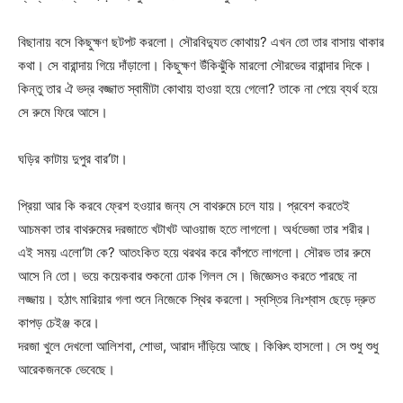
বিছানায় বসে কিছুক্ষণ ছটপট করলো। সৌরবিদ্যুত কোথায়? এখন তো তার বাসায় থাকার
কথা। সে বারান্দায় গিয়ে দাঁড়ালো। কিছুক্ষণ উঁকিঝুঁকি মারলো সৌরভের বারান্দার দিকে।
কিন্তু তার ঐ ভদ্র বজ্জাত স্বামীটা কোথায় হাওয়া হয়ে গেলো? তাকে না পেয়ে ব্যর্থ হয়ে
সে রুমে ফিরে আসে।
ঘড়ির কাটায় দুপুর বার’টা।
প্রিয়া আর কি করবে ফ্রেশ হওয়ার জন্য সে বাথরুমে চলে যায়। প্রবেশ করতেই
আচমকা তার বাথরুমের দরজাতে খটাখট আওয়াজ হতে লাগলো। অর্ধভেজা তার শরীর।
এই সময় এলো’টা কে? আতংকিত হয়ে থরথর করে কাঁপতে লাগলো। সৌরভ তার রুমে
আসে নি তো। ভয়ে কয়েকবার শুকনো ঢোক গিলল সে। জিজ্ঞেসও করতে পারছে না
লজ্জায়। হঠাৎ মারিয়ার গলা শুনে নিজেকে স্থির করলো। স্বস্তির নিঃশ্বাস ছেড়ে দ্রুত
কাপড় চেইঞ্জ করে।
দরজা খুলে দেখলো আলিশবা, শোভা, আরাদ দাঁড়িয়ে আছে। কিঞ্চিৎ হাসলো। সে শুধু শুধু
আরেকজনকে ভেবেছে।