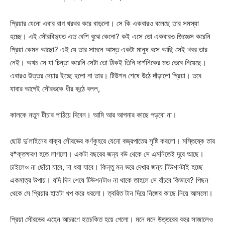
প্রিয়ার যেনো এবার রাগ থরথর করে বাড়লো। সে কি একবারও বলেছে তার সমস্যা
হচ্ছে। এই সৌরবিদ্যুত এত বেশি বুঝে কেনো? কই এসে তো একবারও জিজ্ঞেস করেনি
প্রিয়া কেমন আছো? এই যে তার সামনে আস্ত একটা মানুষ বসে আছি সেই খবর তার
নেই। অথচ সে যা চিন্তা করেনি সেটা তো ঠিকই তিনি দার্শনিকের মত ভেবে নিয়েছে।
এবারও উত্তর দেয়ার ইচ্ছে হলো না তার। টিউশন শেষে উঠে দাঁড়ালো প্রিয়া। তবে
যাবার আগেই সৌরভকে ধীর কন্ঠে বলল,
কালকে নতুন টীচার পাঠিয়ে দিবেন। আমি আর আপনার কাছে পড়বো না।
ছোট্ট দু’লাইনের বাক্য সৌরভের কর্ণকুহরে যেনো বজ্রপাতের সৃষ্টি করলো। মস্তিষ্কে তার
র*ক্তক্ষরণ হতে লাগলো। একটা বছরের জন্য বউ থেকে সে এমনিতেই দূরে আছে।
চাইলেও না ছোঁয়া যাবে, না ধরা যাবে। কিন্তু মন ভরে দেখার জন্য টিউশনটাই হচ্ছে
একমাত্র উপায়। যদি দিন শেষে টিউশনটাও না থাকে তাহলে সে বাঁচবে কিভাবে? পিছন
থেকে সে প্রিয়ার হাতটা খপ করে ধরলো। ত্বরিত টান দিয়ে নিজের কাছে নিয়ে আসলো।
প্রিয়া সৌরভের এহেন আচরণে হতচকিত হয়ে গেলো। মনে মনে উত্তরের বহর সাজালেও