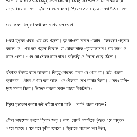
আলিশবা আরও অনেক কিছুই বলতে চাইলো। কিন্তু তার আগে মারিয়া তাদের জন্য
নাস্তা নিয়ে আসলো। দু’জনকে খেতে বলল। প্রিয়াও তাদের হাতে নাস্তা উঠিয়ে দিলো।
তারা আরও কিছুক্ষণ কথা বলে বাসায় চলে গেলো।
প্রিয়া দুপুরের খাবার খেয়ে শুয়ে পড়লো। ঘুম ভাঙলো বিকেল পাঁচটায়। কিয়ৎক্ষণ গড়িমসি
করলো সে। পরে মনে পড়লো বিকেলে তো সৌরভ তাকে পড়াতে আসবে। তার আগে সে
ছাদে গেলো। এখন তো সৌরভ ছাদে যাবে। তড়িঘড়ি সে বিছানা ছেড়ে উঠলো।
হাঁফাতে হাঁফাতে ছাদে আসলো। কিন্তু সৌরভের নাগাল সে পেলো না। উল্টো পড়লো
ফ্যাসাদে। গৌরব সেখানে বসে আছে। সে গৌরবকে দেখে সালাম দিলো। গৌরবও হাসি-
মুখে সালাম নিলো। জিজ্ঞেস করলো কেমন আছো কিউটিপাই?
প্রিয়া মৃদুহেসে বললো জ্বী ভাইয়া ভালো আছি। আপনি ভালো আছেন?
গৌরব আফসোস করলো প্রিয়ার জন্য। আহা! বেচারি জামাইকে খুঁজতে এসে ভাসুরের
খপ্পরে পড়েছে। মনে মনে কুটিল হাসলো। প্রিয়াকে আচমকা বলে উঠল,