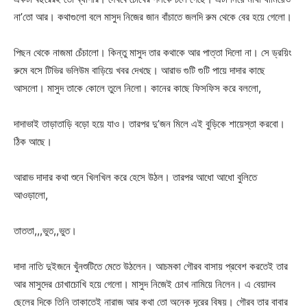
না’তো আর। কথাগুলো বলে মাসুদ নিজের জান বাঁচাতে জলদি রুম থেকে বের হয়ে গেলো।
পিছন থেকে নাজমা চেঁচালো। কিন্তু মাসুদ তার কথাকে আর পাত্তা দিলো না। সে ড্রয়িং
রুমে বসে টিভির ভলিউম বাড়িয়ে খবর দেখছে। আরাভ গুটি গুটি পায়ে দাদার কাছে
আসলো। মাসুদ তাকে কোলে তুলে নিলো। কানের কাছে ফিসফিস করে বললো,
দাদাভাই তাড়াতাড়ি বড়ো হয়ে যাও। তারপর দু’জন মিলে এই বুড়িকে শায়েস্তা করবো।
ঠিক আছে।
আরাভ দাদার কথা শুনে খিলখিল করে হেসে উঠল। তারপর আধো আধো বুলিতে
আওড়ালো,
তাততা,,,ভুত,,ভুত।
দাদা নাতি দুইজনে খুঁনশুটিতে মেতে উঠলেন। আচমকা গৌরব বাসায় প্রবেশ করতেই তার
আর মাসুদের চোখাচোখি হয়ে গেলো। মাসুদ নিজেই চোখ নামিয়ে নিলেন। এ বেয়াদব
ছেলের দিকে তিনি তাকাতেই নারাজ আর কথা তো অনেক দূরের বিষয়। গৌরব তার বাবার