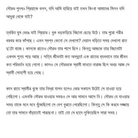
সৌরভ পুনশ্চঃ প্রিয়াকে বলল, যদি আমি হারিয়ে যাই তখন কিংবা আমাদের মিলন যদি
আধুরা থেকে যাই?
ত্বরিত ঘুম ভেঙে যাই প্রিয়ার। বুক ধড়ফড়িয়ে বিছানা ছেড়ে উঠে। তার পুরো শরীর
থরথর করে কাঁপছে। এমন স্বপ্ন কেনো সে দেখলো? দেয়াল ঘড়িতে সময় দেখলো রাত
দু’টো বাজে। কালকে রাতেও সৌরভ তার পাশে ছিল। কিন্তু আজকে তার বিছানাটা
একদম শূন্য পড়ে আছে। সত্যি জীবনটা কত অদ্ভুত! এক রাতের ব্যবধানে তার জীবন
কত পরিবর্তন হয়ে গেলো। কালও সে সৌরভকে স্বামী মানতে নারাজ ছিল অথচ আজ সে
স্বামী সোহাগী হয়ে গেছে।
কাল রাতে স্বামীর বুকে তার নিদ্রা যাপন হলেও ভোর সকালে উঠেই সে হাওয়া হয়ে
গেছিলো। এমনকি সৌরভ যাওয়ার সময়ও সে আর সামনে আসে নি। সৌরভ যে যাওয়ার
সময় তাকে মনে মনে খুঁজেছিলো সে বেশ বুঝতে পেরেছিলো। কিন্তু সে কি করবে লজ্জায়
তো তার সামনে দাঁড়াতেই পারছেনা। তাই তো সে ছাদে লুকিয়েছিল সারা সময়।