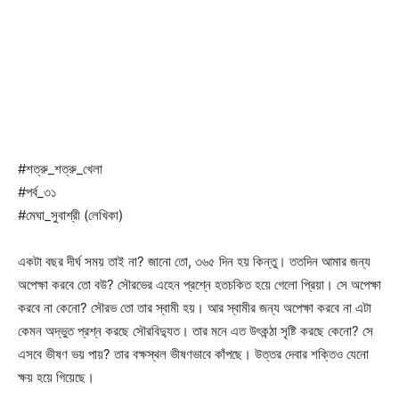
#শত্রু_শত্রু_খেলা
#পর্ব_৩১
#মেঘা_সুবাশ্রী (লেখিকা)
একটা বছর দীর্ঘ সময় তাই না? জানো তো, ৩৬৫ দিন হয় কিন্তু। ততদিন আমার জন্য
অপেক্ষা করবে তো বউ? সৌরভের এহেন প্রশ্নে হতচকিত হয়ে গেলো প্রিয়া। সে অপেক্ষা
করবে না কেনো? সৌরভ তো তার স্বামী হয়। আর স্বামীর জন্য অপেক্ষা করবে না এটা
কেমন অদ্ভুত প্রশ্ন করছে সৌরবিদ্যুত। তার মনে এত উৎকন্ঠা সৃষ্টি করছে কেনো? সে
এসবে ভীষণ ভয় পায়? তার বক্ষস্থল ভীষণভাবে কাঁপছে। উত্তর দেবার শক্তিও যেনো
ক্ষয় হয়ে গিয়েছে।