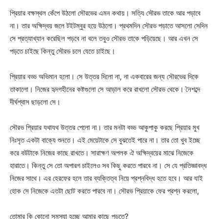
প্রিয়ার বক্ষস্থল কেঁপে উঠলো সৌরভের এমন কথায়। সত্যি সৌরভ তাকে আর পড়াবে
না। তার অক্ষিদ্বয় জলে টইটম্বুর হয়ে উঠলো। প্রথমদিন সৌরভ পড়াতে আসলো সেদিন
সে প্রত্যাখ্যান করেছিল পড়বে না বলে তবুও সৌরভ তাকে পড়িয়েছে। আর এখন সে
পড়তে চাইছে কিন্তু সৌরভ চলে যেতে চাইছে।
প্রিয়ার বড্ড অভিমান হলো। সে উত্তর দিলো না, না একবারের জন্য সৌরভের দিকে
তাকালো। নিজের হৃদগহীনের কষ্টগুলো সে আড়াল করে রাখলো সৌরভ থেকে। নৈশব্দে
দীর্ঘশ্বাস ছাড়লো সে।
সৌরভ প্রিয়ার যথাযথ উত্তর পেলো না। তার মনটা বড্ড আকুপাকু করছে প্রিয়ার মুখ
নিঃসৃত একটা বাক্যে শুনতে। এই মেয়েটাকে সে বুঝতেই পারে না। তার তো খুব ইচ্ছে
করে বউটাকে নিজের কাছে রাখতে। সারাক্ষণ অপলক ঐ অক্ষিদ্বয়ের মাঝে নিজেকে
হারাতে। কিন্তু সে তো অপারগ চাইলেও সব কিছু করতে পারবে না। সে যে প্রতিজ্ঞাবদ্ধ
নিজের সাথে। এর হেরফের হলে তার ব্যক্তিত্ব নিয়ে প্রশ্নবিদ্ধ হতে হবে। আর যাই
হোক সে নিজেকে এতটা ছোট করতে পারবে না। সৌরভ প্রিয়াকে ফের প্রশ্ন করলো,
তোমার কি কোনো সমস্যা হচ্ছে আমার কাছে পড়তে?