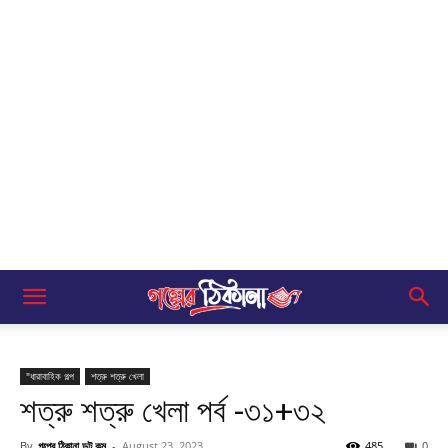
"ধারাবাহিক গল্প
শত্রু শত্রু খেলা
শত্রু শত্রু খেলা পর্ব -৩১+৩২
By
গল্পের ঠিকানা ডট কম
-
August 23, 2023
485
0