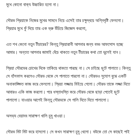
মুখে কোনো বাক্য উচ্চারিত হলো না।
সৌরভ প্রিয়াকে নিজের মুখের সামনে নিয়ে এসেই তার চক্ষুদ্বয়ে অগ্নিদৃষ্টি ফেললো।
প্রিয়ার মুখে ফুঁ দিয়ে তার এক ভ্রু উঁচিয়ে জিজ্ঞেস করলো,
এত শখ কেনো নতুন টীচারের? কিন্তু প্রিয়ারানী আপনার জন্য বড্ড আফসোস হচ্ছে
আমার। অন্তত আপনার জামাই বেঁচে থাকতে নতুন টীচারের কথা তো ভুলেই যান।
প্রিয়া সৌরভের চোখের দিকে তাকিয়ে থাকতে পারছে না। সে চাইছে ছুটে পালাতে। কিন্তু
সে হাঁসফাস করলেও সৌরভ থেকে সে পালাতে পারলো না। সৌরভও সুযোগ বুঝে একটি
অনাকাঙ্ক্ষিত কাজ করে ফেললো। প্রিয়া লজ্জায় মিইয়ে গেলো। সৌরভ তাকে লজ্জা দিতে
আবারও একি কাজ করলো। পরে ধস্তাধস্তি করে সৌরভ থেকে ছাড়া পেতেই ছুটে
পালালো। যাওয়ার আগেই কিন্তু সৌরভকে সে গালি দিতে দিতে পালালো।
অসভ্য বেয়াদব সারাক্ষণ খালি চুমু খাওয়া।
সৌরভ মিট মিট করে হাসলো। সে কখন সারাক্ষণ চুমু খেলো। বউকে তো সে কাছেই পাই