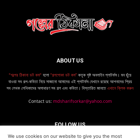
ABOUT US
"গল্পের ঠিকানা ডট কম"
হলো
“গল্পপোকা ডট কম”
কতৃক সৃষ্ট অনলাইন প্লাটর্ফম। মন ছুঁয়ে
যাওয়া সব গল্প-কবিতা নিয়ে সাজানো আমাদের এই প্লাটর্ফম যেখানে রয়েছে আপনাদের প্রিয়
সব লেখক লেখিকাদের অসাধারণ সব গল্প এবং কবিতা। বিস্তারিত জানতে
এখানে ক্লিক করুন
Contact us:
mdsharifsorkar@yahoo.com
FOLLOW US
We use cookies on our website to give you the most