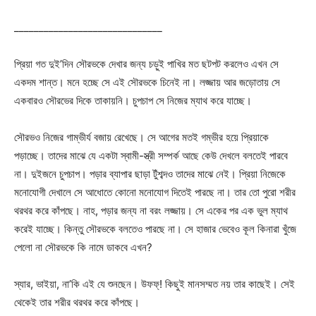
______________________________
প্রিয়া গত দুই’দিন সৌরভকে দেখার জন্য চড়ুই পাখির মত ছটপট করলেও এখন সে
একদম শান্ত। মনে হচ্ছে সে এই সৌরভকে চিনেই না। লজ্জায় আর জড়োতায় সে
একবারও সৌরভের দিকে তাকায়নি। চুপচাপ সে নিজের ম্যাথ করে যাচ্ছে।
সৌরভও নিজের গাম্ভীর্য বজায় রেখেছে। সে আগের মতই গম্ভীর হয়ে প্রিয়াকে
পড়াচ্ছে। তাদের মাঝে যে একটা স্বামী-স্ত্রী সম্পর্ক আছে কেউ দেখলে বলতেই পারবে
না। দুইজনে চুপচাপ। পড়ার ব্যাপার ছাড়া টুঁশব্দও তাদের মাঝে নেই। প্রিয়া নিজেকে
মনোযোগী দেখালে সে আধোতে কোনো মনোযোগ দিতেই পারছে না। তার তো পুরো শরীর
থরথর করে কাঁপছে। নাহ, পড়ার জন্য না বরং লজ্জায়। সে একের পর এক ভুল ম্যাথ
করেই যাচ্ছে। কিন্তু সৌরভকে বলতেও পারছে না। সে হাজার ভেবেও কূল কিনারা খুঁজে
পেলো না সৌরভকে কি নামে ডাকবে এখন?
স্যার, ভাইয়া, না’কি এই যে শুনছেন। উফফ্! কিছুই মানসম্মত নয় তার কাছেই। সেই
থেকেই তার শরীর থরথর করে কাঁপছে।