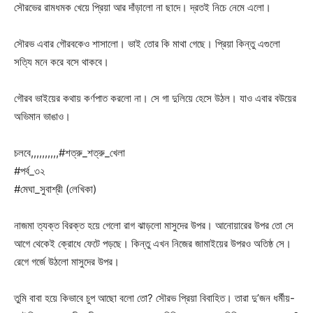
সৌরভের রামধমক খেয়ে প্রিয়া আর দাঁড়ালো না ছাদে। দ্রতই নিচে নেমে এলো।
সৌরভ এবার গৌরবকেও শাসালো। ভাই তোর কি মাথা গেছে। প্রিয়া কিন্তু এগুলো
সত্যি মনে করে বসে থাকবে।
গৌরব ভাইয়ের কথায় কর্ণপাত করলো না। সে গা দুলিয়ে হেসে উঠল। যাও এবার বউয়ের
অভিমান ভাঙাও।
চলবে,,,,,,,,,,#শত্রু_শত্রু_খেলা
#পর্ব_৩২
#মেঘা_সুবাশ্রী (লেখিকা)
নাজমা ত্যক্ত বিরক্ত হয়ে গেলো রাগ ঝাড়লো মাসুদের উপর। আনোয়ারের উপর তো সে
আগে থেকেই ক্রোধে ফেটে পড়ছে। কিন্তু এখন নিজের জামাইয়ের উপরও অতিষ্ঠ সে।
রেগে গর্জে উঠলো মাসুদের উপর।
তুমি বাবা হয়ে কিভাবে চুপ আছো বলো তো? সৌরভ প্রিয়া বিবাহিত। তারা দু’জন ধর্মীয়-