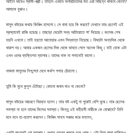
আইনি ভাবেও স্বামী-স্ত্রী। তাহলে এভাবে অপরিচিতদের মত এরা বিছিন্ন থাকবে কেনো?
আমাকে বুঝাও।
মাসুদ বউয়ের কথায় কিঞ্চিৎ হাসলো। সে বাবা হয়ে কি করবে? যেখানে তার ছেলেই এই
প্রস্তাবেই রাজি হয়েছে। তাছাড়া মেয়েটা সদ্য আটারোতে পা’ দিয়েছে। কলেজ শেষ
হয়নি এখনো। তাই হয়তো আনোয়ার এমন সিদ্ধান্ত নিয়েছে। বিষয়টা অন্যদিক থেকে
খারাপ নয়। আবার একজন ছেলের দিক থেকে ভাবতে গেলে অনেক কিছু। যাই হোক এটা
এখন ওদের ব্যক্তিগত ব্যাপার। তাদের নাক না গলানোই ভালো।
নাজমা মাসুদের নিশ্চুপতা দেখে কর্কশ গলায় চেঁচালো।
তুমি কি মুখে কুলুপ এঁটেছো। কোনো জবাব দাও না কেনো?
মাসুদ বউয়ের আচরণে বিরক্ত হলেন। তার বউ একটু না পুরোই বেশি বুঝে। তার ছেলের
সমস্যা না হলে তাদের কিসের সমস্যা। কিন্তু এই মহীয়সী নারীকে কে বোঝাবে? তিনি
মনে মনে হা-হুতাশ করলেন। কিঞ্চিৎ সাহস সঞ্চার করে বললেন,
একটা বছরেরই তো ব্যাপার। দেখবে চোখের পলকে চলে গেছে। এটা নিয়ে মাথা ঘামিয়েও