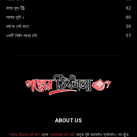
কাছে দূরে 🥰
62
আমার তুমি ২
60
বর্ষণের সেই রাতে
59
একটি নির্জন প্রহর চাই
57
ABOUT US
"গল্পের ঠিকানা ডট কম"
হলো
“গল্পপোকা ডট কম”
কতৃক সৃষ্ট অনলাইন প্লাটর্ফম। মন ছুঁয়ে