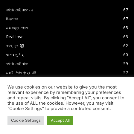
বর্ষণের সেই রাতে- ২
67
চিত্তদাহ
67
এক সমুদ্র প্রেম
65
Real love
63
কাছে দূরে 🥰
62
আমার তুমি ২
60
বর্ষণের সেই রাতে
59
একটি নির্জন প্রহর চাই
57
We use cookies on our website to give you the most
relevant experience by remembering your preferences
and repeat visits. By clicking “Accept All”, you consent to
the use of ALL the cookies. However, you may visit
"Cookie Settings" to provide a controlled consent.
Cookie Settings
Accept All