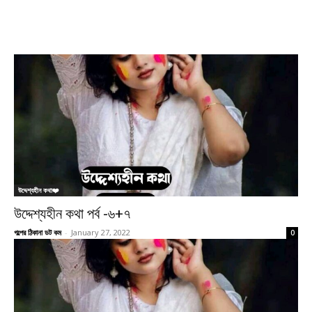
উদ্দেশ্যহীন কথা❤️
উদ্দেশ্যহীন কথা পর্ব -৬+৭
গল্পের ঠিকানা ডট কম
-
January 27, 2022
0