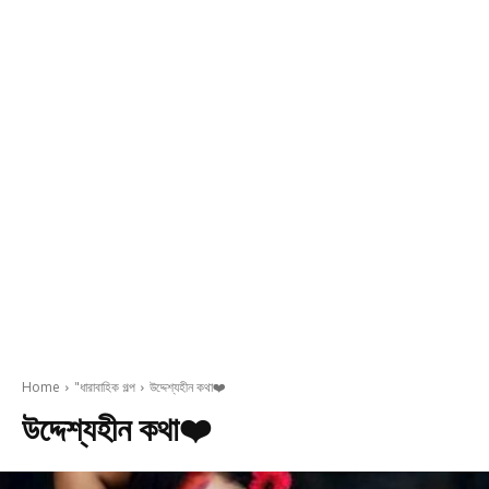
Home
"ধারাবাহিক গল্প
উদ্দেশ্যহীন কথা❤️
উদ্দেশ্যহীন কথা❤️