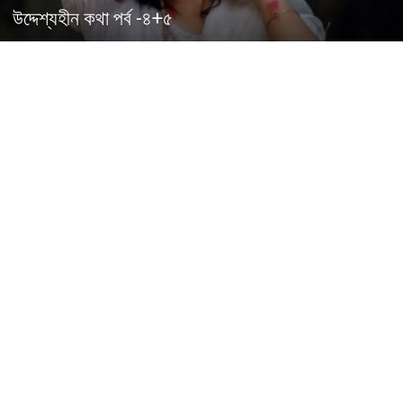
উদ্দেশ্যহীন কথা পর্ব -৪+৫