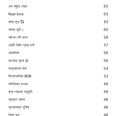
এক সমুদ্র প্রেম
65
Real love
63
কাছে দূরে 🥰
62
আমার তুমি ২
60
বর্ষণের সেই রাতে
59
একটি নির্জন প্রহর চাই
57
মোনালিসা
56
প্রণয়ের সূচনা 🌼
56
অন্তরালের কথা
54
ফিলোফোবিয়া 🌺🌺
52
অতিরিক্ত চাওয়া
49
ধূসর প্রেমের অনুভূতি
49
প্রমত্ত অঙ্গনা
48
প্রণয়াসক্ত পূর্ণিমা
48
শিমুল ফুল
48