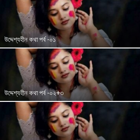
উদ্দেশ্যহীন কথা পর্ব -০১
উদ্দেশ্যহীন কথা পর্ব -০২+৩