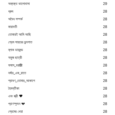
অব্যক্ত ভালোবাসা
29
ধ্রুব
28
অবৈধ সম্পর্ক
28
মায়াবতী
28
তোমারই আমি আছি
28
প্রেম সায়রের ছন্দপাত
28
ব্লাক ডায়মন্ড
28
অবুজ ছাত্রী
28
ফমাস_বর🙈
28
বর্ষার_এক_রাতে
28
শ্রাবণ_তোমার_আকাশে
28
হৈমন্তীকা
28
এবং স্ত্রী ❤️
28
প্রাণস্পন্দন 💔
28
প্রেমের খেয়া
28