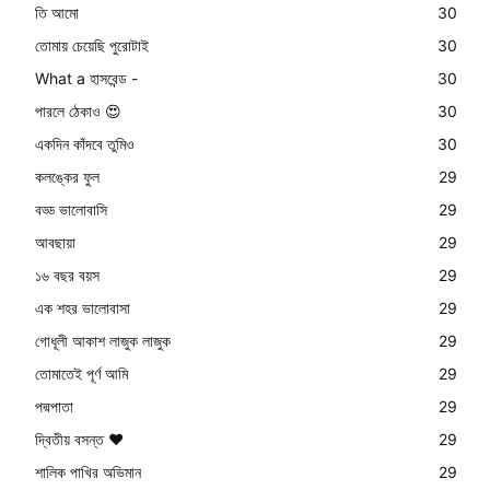
তি আমো
30
তোমায় চেয়েছি পুরোটাই
30
What a হাসবেন্ড -
30
পারলে ঠেকাও 😍
30
একদিন কাঁদবে তুমিও
30
কলঙ্কের ফুল
29
বড্ড ভালোবাসি
29
আবছায়া
29
১৬ বছর বয়স
29
এক শহর ভালোবাসা
29
গোধূলী আকাশ লাজুক লাজুক
29
তোমাতেই পূর্ণ আমি
29
পদ্মপাতা
29
দ্বিতীয় বসন্ত ❤️
29
শালিক পাখির অভিমান
29