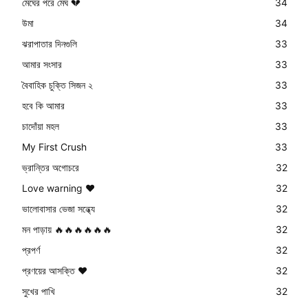
মেঘের পরে মেঘ 💔
34
উমা
34
ঝরাপাতার দিনগুলি
33
আমার সংসার
33
বৈবাহিক চুক্তি সিজন ২
33
হবে কি আমার
33
চাদোঁয়া মহল
33
My First Crush
33
ভ্রান্তির অগোচরে
32
Love warning ❤
32
ভালোবাসার ভেজা সন্ধ্যে
32
মন পাড়ায় 🔥🔥🔥🔥🔥🔥
32
প্রপর্ণ
32
প্রণয়ের আসক্তি ❤️
32
সুখের পাখি
32