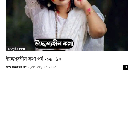
উদ্দেশ্যহীন কথা❤️
উদ্দেশ্যহীন কথা পর্ব -১৬+১৭
গল্পের ঠিকানা ডট কম
-
January 27, 2022
0