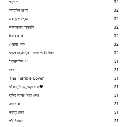
অনুতাপ
32
অন্তরিন প্রণয়
32
এক মুঠো প্রেম
32
ভালোবাসার অনুভূতি
32
হিয়ার মাঝে
32
প্রেমের পরশ
32
অরূপ জ্যোৎস্না - সকল পর্বের লিংক
32
"ধারাবাহিক গল্প
31
হয়ত
31
The_Terrible_Lover
31
আঁধার_ভিড়ে_সন্ধ্যাতারা❤️
31
তুমিই আমার প্রিয় নেশা
31
নয়নতারা
31
নক্ষত্র বন্দনা
31
প্রীতিকাহন
31