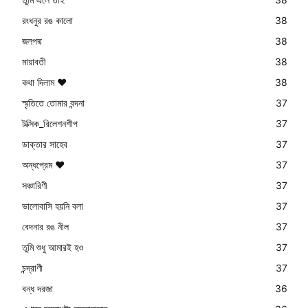
রংধনুর রঙ কালো
38
জলপদ্ম
38
মায়াবতী
38
কথা দিলাম ❤️
38
স্মৃতিতে তোমার বন্দনা
37
টক্সিক_রিলেশনশীপ
37
ডাক্তার সাহেব
37
অন্ধপ্রেম ❤️
37
সঞ্চারিণী
37
ভালোবাসি হয়নি বলা
37
বেদনার রঙ নীল
37
তুমি শুধু আমারই হও
37
চন্দ্রাণী
37
বন্ধ দরজা
36