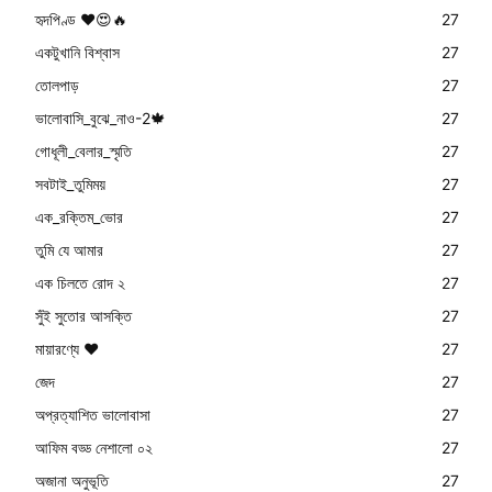
হৃদপিণ্ড ❤😍🔥
27
একটুখানি বিশ্বাস
27
তোলপাড়
27
ভালোবাসি_বুঝে_নাও-2🍁
27
গোধূলী_বেলার_স্মৃতি
27
সবটাই_তুমিময়
27
এক_রক্তিম_ভোর
27
তুমি যে আমার
27
এক চিলতে রোদ ২
27
সুঁই সুতোর আসক্তি
27
মায়ারণ্যে ❤️
27
জেদ
27
অপ্রত্যাশিত ভালোবাসা
27
আফিম বড্ড নেশালো ০২
27
অজানা অনুভূতি
27