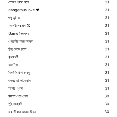
তোমায় পাবো বলে
31
dangerous love ❤️
31
শুধু তুই ৩
31
মন গহীনের গল্প 🥰
31
Game সিজন-২
31
প্রেয়সীর হৃদয় ব্যাকুল
31
বিন্দু থেকে বৃত্ত
31
কৃষ্ণবেণী
31
অরুণিকা
31
বিবর্ণ বৈশাখে রংধনু
31
শুভ্ররাঙা ভালোবাসা
31
আমার পূর্ণতা
31
বসন্ত এসে গেছে
30
তুই হৃদহরণী
30
এক জীবনে অনেক জীবন
30