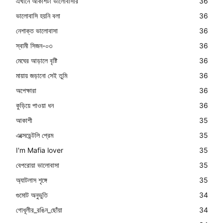
এখানে আকাশটা ভালোবাসার
36
ভালোবাসি হয়নি বলা
36
নেশাক্ত ভালোবাসা
36
স্বামী সিজন-০৩
36
মেঘের আড়ালে বৃষ্টি
36
মায়ায় জড়ানো সেই তুমি
36
অপেক্ষারা
36
কুড়িয়ে পাওয়া ধন
36
আকাশী
35
এক্সেডেন্টলি প্রেম
35
I'm Mafia lover
35
বেপরোয়া ভালোবাসা
35
অ্যাটলাস শৃঙ্গে
35
গুমোট অনুভুতি
34
গোধূলীর_রঙিন_ছোঁয়া
34