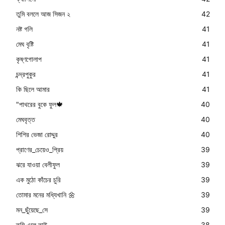
তুমি বললে আজ সিজন ২
42
নষ্ট গলি
41
মেঘ বৃষ্টি
41
কৃষ্ণগোলাপ
41
চন্দ্রপুকুর
41
কি ছিলে আমার
41
"পাথরের বুকে ফুল🍁
40
মেঘবৃত্ত
40
শিশির ভেজা রোদ্দুর
40
প্রাণের_চেয়েও_প্রিয়
39
ঝরে যাওয়া বেলীফুল
39
এক মুঠো কাঁচের চুরি
39
তোমার মনের মধ্যিখানি 🌼
39
মন_ছুঁয়েছে_সে
39
তুমি এলে তাই
38