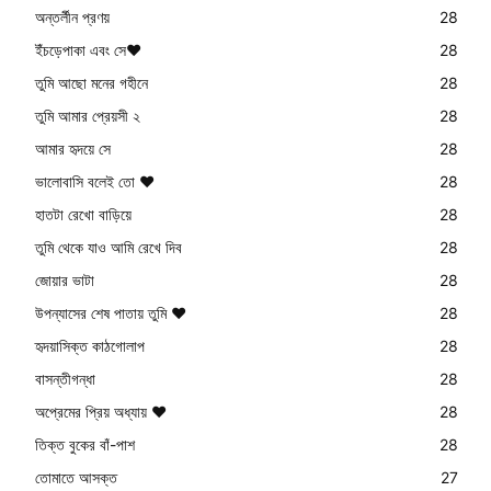
অন্তর্লীন প্রণয়
28
ইঁচড়েপাকা এবং সে❤️
28
তুমি আছো মনের গহীনে
28
তুমি আমার প্রেয়সী ২
28
আমার হৃদয়ে সে
28
ভালোবাসি বলেই তো ❤️
28
হাতটা রেখো বাড়িয়ে
28
তুমি থেকে যাও আমি রেখে দিব
28
জোয়ার ভাটা
28
উপন্যাসের শেষ পাতায় তুমি ❤️
28
হৃদয়াসিক্ত কাঠগোলাপ
28
বাসন্তীগন্ধা
28
অপ্রেমের প্রিয় অধ্যায় ❤️
28
তিক্ত বুকের বাঁ-পাশ
28
তোমাতে আসক্ত
27