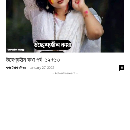
উদ্দেশ্যহীন কথা❤️
উদ্দেশ্যহীন কথা পর্ব -১২+১৩
গল্পের ঠিকানা ডট কম
-
January 27, 2022
0
- Advertisement -