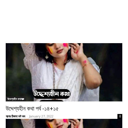
উদ্দেশ্যহীন কথা❤️
উদ্দেশ্যহীন কথা পর্ব -১৪+১৫
গল্পের ঠিকানা ডট কম
-
January 27, 2022
0