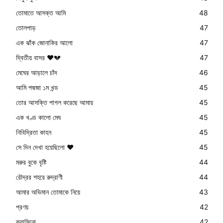
তোমাতে আসক্ত আমি
48
তোলপাড়
47
এক ঝাঁক জোনাকির আলো
47
দ্বিতীয় বাসর ❤️💔
47
মেঘের আড়ালে চাঁদ
46
আমি পদ্মজা ১ম খন্ড
45
তোর আসক্তি পাগল করেছে আমায়
45
এক খণ্ড কালো মেঘ
45
নিবিদ্রিতা কাহন
45
সে দিন দেখা হয়েছিলো ❤️
45
মরুর বুকে বৃষ্টি
44
রৌদ্রর শহরে রুদ্রাণী
44
আমার অভিমান তোমাকে নিয়ে
43
প্রণয়
42
ক্যাসিনো
42